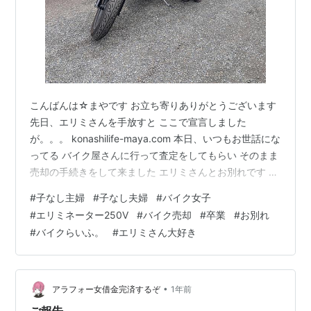
こんばんは☆まやです お立ち寄りありがとうございます
先日、エリミさんを手放すと ここで宣言しました
が。。。 konashilife-maya.com 本日、いつもお世話にな
ってる バイク屋さんに行って査定をしてもらい そのまま
売却の手続きをして来ました エリミさんとお別れです 私
が自動二輪の免許を取って 初めて乗ったバイクですあの
#
子なし主婦
#
子なし夫婦
#
バイク女子
日から約3年5ヶ月 一緒に走ってくれました エリミネー
#
エリミネーター250V
#
バイク売却
#
卒業
#
お別れ
ター250V本来だったら 私みたいなど素人が乗るような
#
バイクらいふ。
#
エリミさん大好き
バイクではなかったかもしれないけど…うっかりネット
の画像で一目惚れをし そのままの勢いで購入してしまっ
てエリミさんには 私は物足りない相棒だったと思いま
す……
•
アラフォー女借金完済するぞ
1年前
ご報告