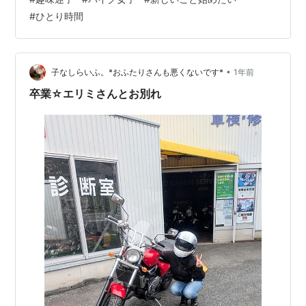
「パン作り極めてます」とかキラキラ趣味女子たちが眩
#
ひとり時間
しい…。 私も何かやってみようと、ヨガマット買って3日
坊主、ウクレレに手を出して2回で挫折。 もはや“趣味探
し”が趣味なんじゃないかってレベル。 🔄 「このままだ
と一生、趣味＝YouTube鑑賞だな」と思った瞬間 ある日
•
子なしらいふ。*おふたりさんも悪くないです*
1年前
ふと、 「…
卒業☆エリミさんとお別れ