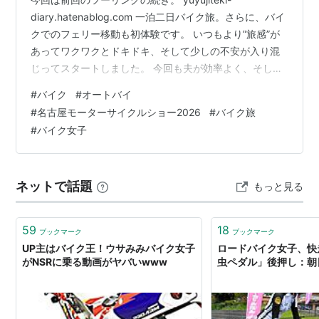
diary.hatenablog.com 一泊二日バイク旅。さらに、バイ
クでのフェリー移動も初体験です。 いつもより”旅感”が
あってワクワクとドキドキ、そして少しの不安が入り混
じってスタートしました。 今回も夫が効率よく、そして
無理なく楽しめるようにと、スタンプラリースポットを
#
バイク
#
オートバイ
回るルートを綿密に計画してくれました。 初めてのこと
#
名古屋モーターサイクルショー2026
#
バイク旅
ばかりでドキドキ。 といっても夫がいるので、何か致命
#
バイク女子
的に大変なことにはならないだろうという安心感もあり
ました。それでも初めてのことには不安と緊張はつきも
のですよね。フェリーではエンストしてしまいかなり焦
ネットで話題
もっと見る
る場面もありま…
59
18
ブックマーク
ブックマーク
UP主はバイク王！ウサみみバイク女子
ロードバイク女子、快
がNSRに乗る動画がヤバいwww
虫ペダル」後押し：朝