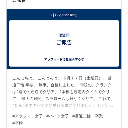
こんにちは。 こんばんは。 ５月１７日（土曜日）。 普
通二輪 卒検。 無事、合格しました。 問題の、クランク
は2速での通過でクリア。 1本橋も規定内タイムでクリ
ア。 最大の難関、スラロームも難なくクリア。 これで、
400ccまでのバイクに乗れる事になりました。 何だか、
卒業すると中型でいいかな。 と、満足している自
#
アラフォー女子
#
バイク女子
#
普通二輪 卒業
分・・・。 でも、せっかくだし大型まで取りたい。 あ
#
卒検
と、取りたいと思っても行く自信がないので。 来週か