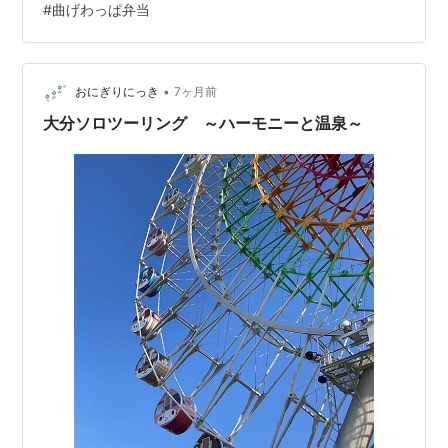
#
曲げわっぱ弁当
月曜日に 面接が決まりました 電話で話した感じだと ど
ちらの方も気さくで こちらの質問にも きちんと答えて下
さったので たぶん大丈夫だと思います(^^)てか…
•
おにぎりにっき
7ヶ月前
大分ソロツーリング ～ハーモニーと温泉～