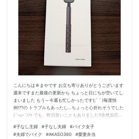
こんにちは☆まやです お立ち寄りありがとうございます
週末ですまた最後の更新から ちょっと日にちが空いてし
まいました もう～今週も忙しかったです(;´｀)毎度恒
例!??の トラブルもあったし…ちょっと心折れそうでした
(´-ω-`)ﾌｩ でも、昨日良いこともありました!!全然反応が
無かった会社の求人に やっと応募が来たんです!!しかも2
#
子なし主婦
#
子なし夫婦
#
バイク女子
人も!!!これは絶対に逃してはいけないと 忙しい社長に変
#
夫婦でバイク
#
AKASO360
#
愛妻弁当
わって 私が急いで連絡を取りましてお2人とも週明けの