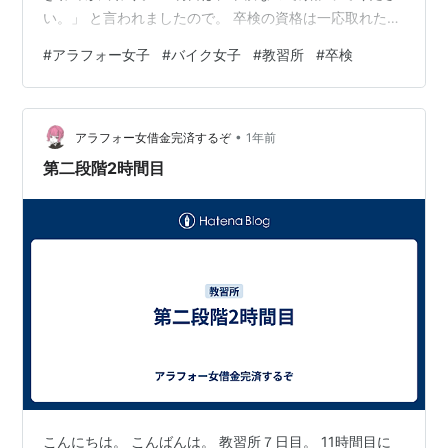
い。」 と言われましたので。 卒検の資格は一応取れたみ
たいです・・・。 はっきり言って、7割くらいしか自信
#
アラフォー女子
#
バイク女子
#
教習所
#
卒検
がありません。 でも、明日は緊張するでしょうから6割
かな・・・。 技術的には、問題ないかなと思いま
す・・・。 あとは、明日の体調、天候、運・・・等が絡
•
んで合格、不合格が決まる気がします。 もう、この時点
アラフォー女借金完済するぞ
1年前
で緊張しているので今夜は眠れるかどうか・・・。 最後
第二段階2時間目
は、神頼みかな。 ランキング…
こんにちは。 こんばんは。 教習所７日目。 11時間目に