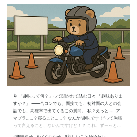
🌀 「趣味って何？」って聞かれて詰む日々 「趣味ありま
すか？」 ——合コンでも、面接でも、初対面の人との会
話でも、高確率で出てくるこの質問。 私？えっと……ア
マプラ……？寝ること……？ なんか“趣味です！”って胸張
って言えること、ないんですけど！？ これ、ずーっとコ
ンプレックスだった。 SNS見ると「登山始めました！」
#
趣味迷子
#
バイク女子
#
新しいこと始めたい