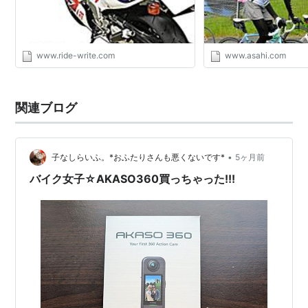
www.ride-write.com
www.asahi.com
関連ブログ
•
子なしらいふ。*おふたりさんも悪くないです*
5ヶ月前
バイク女子☆AKASO360買っちゃった!!!