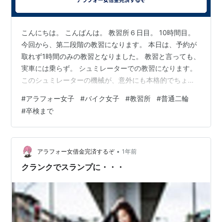
こんにちは。 こんばんは。 教習所６日目。 10時間目。
今回から、第二段階の教習になります。 本日は、予約が
取れず1時間のみの教習となりました。 教習と言っても、
実車には乗らず。 シュミレーターでの教習になります。
このシュミレーターの機械が、意外にも本格的でちょっ
とびっくりしました。 このシュミレーターでの教習で
#
アラフォー女子
#
バイク女子
#
教習所
#
普通二輪
は、右左折合図の仕方、曲がる3秒前にウインカー出し
#
卒検まで
て。 1、2秒数えてミラー、目視、進路変更。 という、動
作を右左折する30メートル前に・・・。 とか、何とか。
車の免許取る時にもやったはずなのに。 覚えてないもの
ですね。 いかに普段の運転が漫然運転になってること
•
アラフォー女借金完済するぞ
1年前
か・・・。 とりあ…
クランクでスランプに・・・