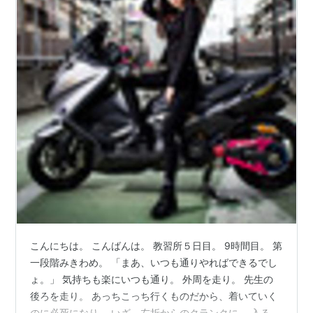
こんにちは。 こんばんは。 教習所５日目。 9時間目。 第
一段階みきわめ。 「まあ、いつも通りやればできるでし
ょ。」 気持ちも楽にいつも通り。 外周を走り。 先生の
後ろを走り。 あっちこっち行くものだから、着いていく
のに必死になり。 いざ、左折からのクランクに。 入る前