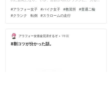
に、1速に落として進入。 クランクを左折して直進からの
#
アラフォー女子
#
バイク女子
#
教習所
#
普通二輪
また左折で。 曲がり切れず転倒・・・。 あっ。と思った
#
クランク 転倒
#
スラロームの走行
時には遅かった・・・。 その後、そのままS字からまた
左折からのクランク。 今度は、成功したものの。 ショッ
クで、もう何が何だか・・・。 八の字、問題無し。 一本
橋、3本中3本 タイムも8、9秒と問題なし。 坂道発進問
•
アラフォー女借金完済するぞ
1年前
題なし…
8割コツが分かった話。