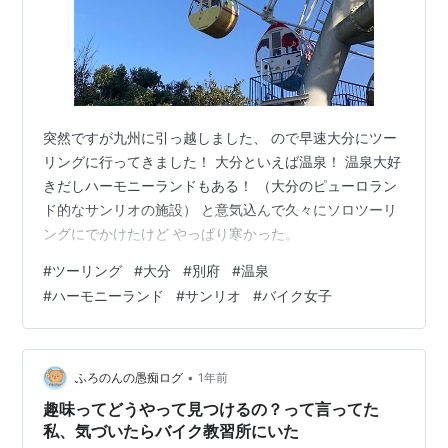
突然ですが九州に引っ越しました、 ので早速大分にツー
リングに行ってきました！ 大分といえば温泉！ 温泉大好
きだしハーモニーランドもある！ （大分のピューロラン
ド的なサンリオの施設） と意気込んで久々にソロツーリ
ングにでかけたけど やっぱり寒かった。
#
ツーリング
#
大分
#
別府
#
温泉
#
ハーモニーランド
#
サンリオ
#
バイク女子
•
ふろのんの愚痴ログ
1年前
趣味ってどうやって見つけるの？って言ってた
私、気づいたらバイク教習所にいた