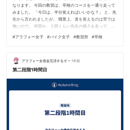
なります。 今回の教習は、卒検のコースを一通り走って
みました。 「今日は、半分覚えればいいかな？」 と、先
生から言われましたが。 職業上、道を覚えるのは苦では
無いので。 何回か、２回くらい先生の後ろを走って。
「どう？」 と、言われ。 「多分、行けると思います。」
#
アラフォー女子
#
バイク女子
#
教習所
#
卒検
と、卒検コースを覚えてしまいました。 今日は、調子が
良かったみたいで。 一本橋、スラロームも問題なくクリ
アでした。 この調子で、卒検まで行ければ合格できるか
•
な。←調子に乗ってますw あと、卒検まで教習も数回な
アラフォー女借金完済するぞ
1年前
ので1時間、1時間大切に受けたいと思います。 ランキン
第二段階1時間目
グ参加中バイク女…