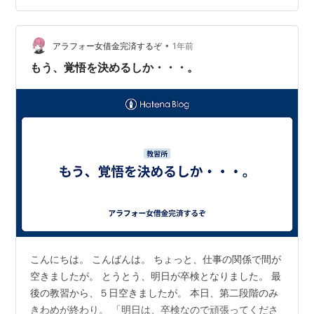
ら、できれば行きたいなと思っています。 とりあえず、
免許センターにて免許に追加してもらってからですね。
ランキング参加中【公式】2023年開設ブログ ランキング
•
アラフォー女借金完済するぞ
1年前
参加中バイク女子 ラン…
もう、覚悟を決めるしか・・・。
こんにちは。 こんばんは。 ちょっと、仕事の関係で間が
空きましたが。 とうとう、明日が卒検となりました。 最
後の教習から、５日空きましたが。 本日、第二段階のみ
きわめが終わり。 「明日は、卒検なので頑張ってくださ