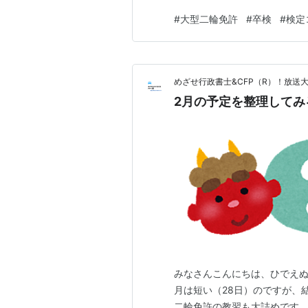
した。2段階に入ってから、 
#
大型二輪免許
#
卒検
#
検定
ばっかり見ていました。 そし
中心に見たんですが、 これが見
めざせ行政書士&CFP（R）！放送
2月の予定を整理してみ
みなさんこんにちは、ひでえぬ
月は短い（28日）のですが、
二輪免許の教習も大詰めです。