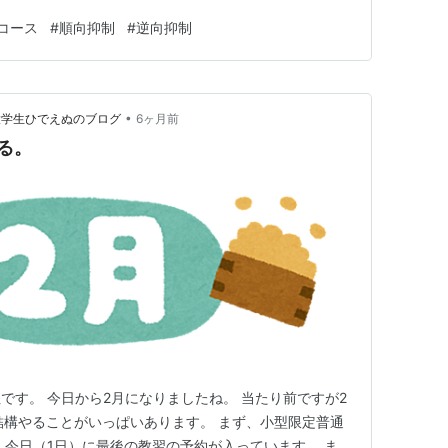
2コース覚えてね と言われたので、今度は2コースの動画
コース
#
順向抑制
#
逆向抑制
たら1コース忘れちゃったので、今回は1コースの動画を
事に 裏目…
•
大学生ひでえぬのブログ
6ヶ月前
る。
です。 今日から2月になりましたね。 当たり前ですが2
結構やることがいっぱいあります。 まず、小型限定普通
 今日（1日）に最後の教習の予約が入っています。 ま