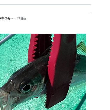
•
いい釣り夢気分〜
17日前