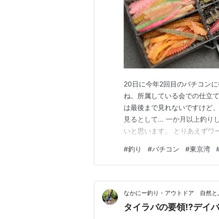
20日に今年2回目のバチコン
ね。所属している会での仕立て
は最後まで見れないですけど
見るとして… 一か月以上釣り
いと思います。 とりあえずワ
の良かったフィジットヌード2
#
釣り
#
バチコン
#
東京湾
てみます。
なかにー釣り・アウトドア 自然と
タイラバの要領⁉️デイ