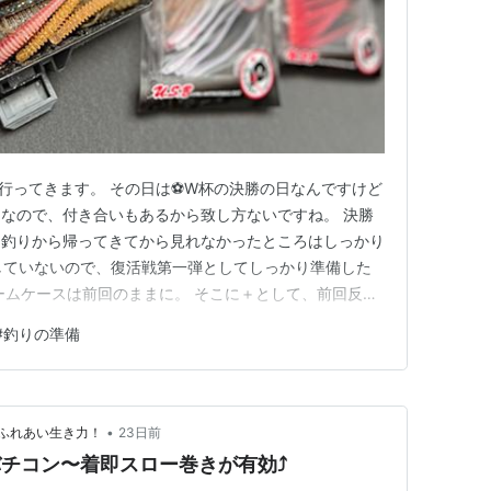
に行ってきます。 その日は⚽W杯の決勝の日なんですけど
なので、付き合いもあるから致し方ないですね。 決勝
、釣りから帰ってきてから見れなかったところはしっかり
していないので、復活戦第一弾としてしっかり準備した
ームケースは前回のままに。 そこに＋として、前回反応
.7"とふにゃふにゃアジアダーを追加で入れて持って行っ
#
釣りの準備
•
ふれあい生き力！
23日前
バチコン〜着即スロー巻きが有効⤴️