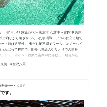
：31 / 干潮14：41 気温29℃~ 東京湾 八景沖 ~ 富岡沖 実釣
 一か月以上釣りから遠ざかっていた復活戦。アジの仕立て船で
タート時は八景沖。 出だし絶不調でワームにはノーバイ
釣れればって程度で、船長も無線のやりとりでの情報
いよう。 ポイント移動で富岡沖に移動し、船長が細か
探し出し、なんとか食いの立つ群れに当ててくれました。
東京湾
#
金沢八景
間くらい。 それまでがノーバイトだったのがウソのよ
•
いい釣り夢気分〜
17日前
グです。