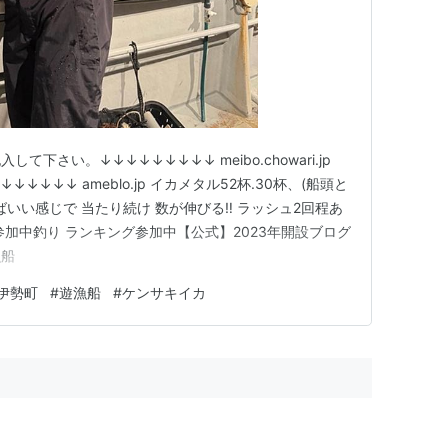
下さい。↓↓↓↓↓↓↓↓↓ meibo.chowari.jp
↓↓↓ ameblo.jp イカメタル52杯.30杯、(船頭と
ばいい感じで 当たり続け 数が伸びる‼️ ラッシュ2回程あ
加中釣り ランキング参加中【公式】2023年開設ブログ
漁船
伊勢町
#
遊漁船
#
ケンサキイカ