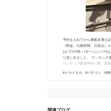
予約を入れてから乗船名簿を記入して
（料金、出船時間、注意点）↓↓↓↓
2人で)37杯 パターンにハマれ
り楽しめました。 ランキング参
ランキング参加中釣り船・遊
#
イカメタル
#
バチコン
#
南
関連ブログ