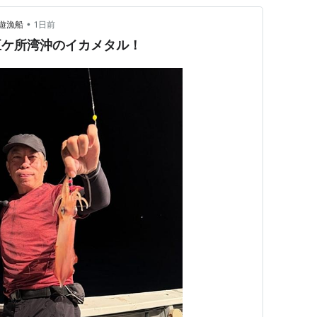
•
遊漁船
1日前
の五ケ所湾沖のイカメタル！