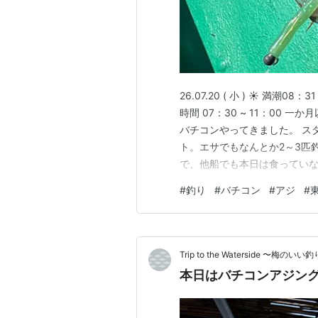
26.07.20 ( 小 ) ☀ 満潮08
時間 07：30 ~ 11：00
バチコンやってきました。 ス
ト。エサでもなんとか2～3匹
で、他船でも本日は食っていな
い移動をしながらいい反応を
#
釣り
#
バチコン
#
アジ
#
時間としてはスタートから2時
う…
Trip to the Waterside 〜梅の
本日はバチコンアジン