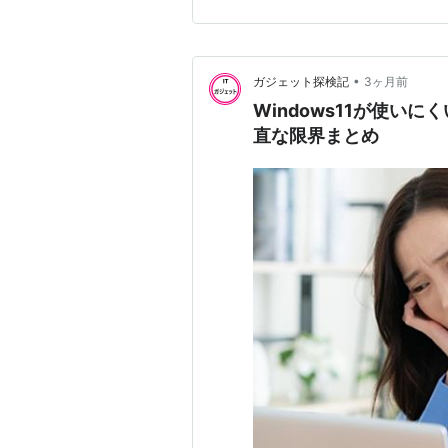
ぁ・・・。 日曜日のまる子さ
•
ガジェット探検記
3ヶ月前
Windows11が使い
直な限界まとめ