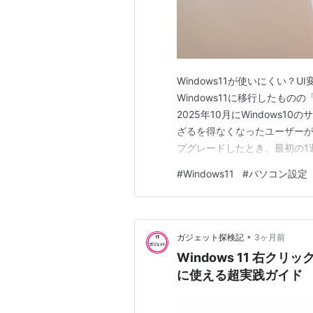
Windows11が使いにくい
Windows11に移行したも
2025年10月にWindows
ざるを得なくなったユーザーが急
プグレードしたとき、最初の1
ューを探して左下を何度クリッ
#
Windows11
#
パソコン設定
す。「設定を変えれば即解決
す。この2種類をごち…
•
ガジェット探検記
3ヶ月前
Windows 11 右
に使える超実践ガイド