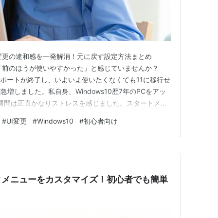
？UI変更の違和感を一発解消！元に戻す設定方法まとめ
のの「前のほうが使いやすかった」と感じていませんか？
10のサポートが終了し、いよいよ使いたくなくても11に移行せ
増しました。私自身、Windows10歴7年のPCをアッ
週間は正直かなりストレスを感じました。スタートメニ
クしたことか……。 でも、使いにくさには2種類ありま
#
UI変更
#
Windows10
#
初心者向け
できるもの」と「仕様なのでどうにもならないもの」で
クリックメニューをカスタマイズ！初心者でも簡単