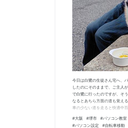
今日は白鷺の生徒さん宅へ、パ
したのにそのままで、ご主人
で白鷺に行ったのですが、そう
なるとあちら方面の道も覚え
車の少ない道を走ると快適中百
らず。お昼を食べてる時、雨
#
大阪
#
堺市
#
パソコン教室
も今日もカッパを持って移動
#
パソコン設定
#
自転車移動