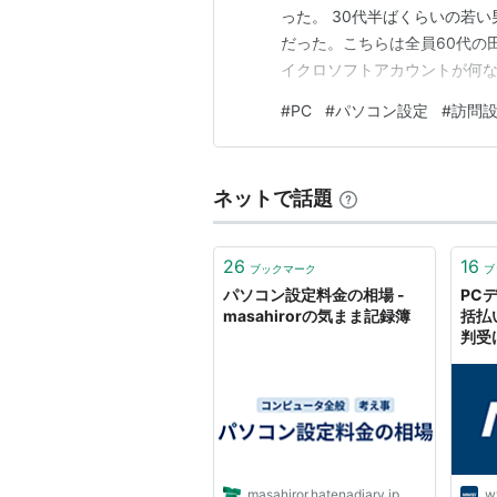
った。 30代半ばくらいの若
だった。こちらは全員60代の
イクロソフトアカウントが何
とは思うが、こちらは一応客
#
PC
#
パソコン設定
#
訪問
言っていたので自給1,500
家はPCに無知な高齢者ばっか
ネットで話題
26
16
ブックマーク
ブ
パソコン設定料金の相場 -
PC
masahirorの気まま記録簿
括払
判受
masahiror.hatenadiary.jp
w