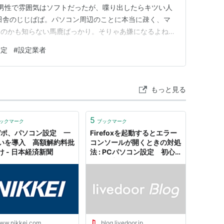
い男性で雰囲気はソフトだったが、喋り出したらキツい人
田舎のじじばば。パソコン周辺のことに本当に疎く、マ
なのかも知らない馬鹿ばっかり。そりゃあ嫌になるよね。
だよ。けっこうなお金払ってるんだよ。量販店の孫請けと
設定
#
設定業者
円くらいで働いている派遣スタッフなのかな？毎日訪問する
りでもういい加減うん…
もっと見る
5
ックマーク
ブックマーク
デポ、パソコン設定 一
Firefoxを起動するとエラー
いを導入 高額解約料批
コンソールが開くときの対処
け - 日本経済新聞
法 : PCパソコン設定 初心
者お役立ちサイト
ww.nikkei.com
blog.livedoor.jp