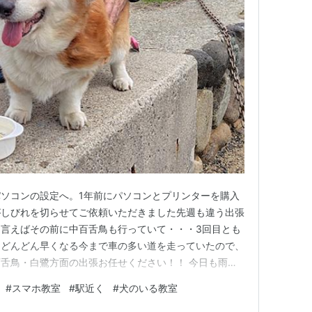
ソコンの設定へ。1年前にパソコンとプリンターを購入
がしびれを切らせてご依頼いただきました先週も違う出張
言えばその前に中百舌鳥も行っていて・・・3回目とも
るどんどん早くなる今まで車の多い道を走っていたので、
舌鳥・白鷺方面の出張お任せください！！ 今日も雨降
の音がしたのでやばいなぁ・・・と思ったのですが、昨日
#
スマホ教室
#
駅近く
#
犬のいる教室
。持ってると雨が降らない！！ずっと積んどこうかな