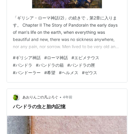
「ギリシア・ローマ神話(2)」の続きで，第2章に入りま
す。 Chapter II The Story of PandoraIn the early days
of man's life on the earth, when everything was
beautiful and new, there was no sickness anywhere,
nor any pain, nor sorrow. Men lived to be very old and
very wise, and everywhere was happiness such as has
#
ギリシア神話
#
ローマ神話
#
エピメテウス
never been sinc…
#
パンドラ
#
パンドラの箱
#
パンドラの匣
#
パンドーラー
#
希望
#
ヘルメス
#
ゼウス
•
あおりんごの凡ぶろぐ
4年前
パンドラの虫と胎内記憶