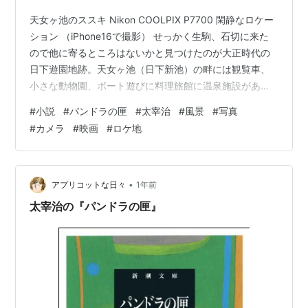
天女ヶ池のススキ Nikon COOLPIX P7700 閑静なロケー
ション （iPhone16で撮影） せっかく生駒、石切に来た
ので他に寄るところはないかと見つけたのが大正時代の
日下遊園地跡。天女ヶ池（日下新池）の畔には観覧車、
小さな動物園、ボート遊びに料理旅館に温泉施設があっ
た。しかしその後、あやめ池遊園地、生駒山上遊園地が
#
小説
#
パンドラの匣
#
太宰治
#
風景
#
写真
開園。客足は遠のき閉園。温泉は結核患者の療養所「孔
#
カメラ
#
映画
#
ロケ地
舎衙健康道場」となる。 在りし日の健康道場 「やっとる
か」「やっとるぞ」「がんばれよ」「ようし来た」 説明
看板が立つ 道場への階段遺構が残る 角度をかえて
（iPhone16） 健康道場の写真は多く残っている 左に階
•
アプリコットな日々
1年前
段が…
太宰治の『パンドラの匣』