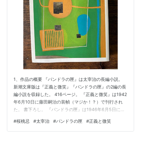
パンドラの匣
(
読書
)
【
ぱんどらのはこ
】
太宰治の作。初出：昭和20年10月〜21年1月「河北新
報」
1、作品の概要 『パンドラの匣』は太宰治の長編小説。
新潮文庫版は『正義と微笑』『パンドラの匣』の2編の長
編小説を収録した。 416ページ。 『正義と微笑』は1942
年6月10日に藤田嗣治の装幀（マジか！？）で刊行され
た。 書下ろし。 『パンドラの匣』は1946年6月5日に河
北新報社より刊行された。 1945年10月22日～1946年1
#
桜桃忌
#
太宰治
#
パンドラの匣
#
正義と微笑
月7日まで新聞『河北新報』にて連載された。 いずれも
年少の友人をモデルにした作品。 『パンドラの匣』は
1947年と2009年に映画化された。 2009年の映画化で