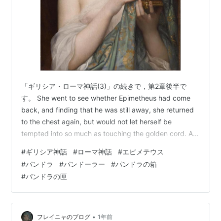
「ギリシア・ローマ神話(3)」の続きで，第2章後半で
す。 She went to see whether Epimetheus had come
back, and finding that he was still away, she returned
to the chest again, but would not let herself be
tempted into so much as touching the golden cord. As
she stood wondering what to do, she thought that she
#
ギリシア神話
#
ローマ神話
#
エピメテウス
heard some little…
#
パンドラ
#
パンドーラー
#
パンドラの箱
#
パンドラの匣
•
フレイニャのブログ
1年前