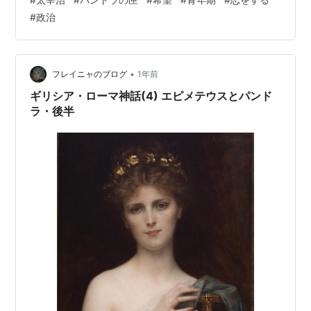
る形で全作品を文庫で揃えて順々に読んでいきました。
#
政治
ただ、どこまで理解して読んでいたかは怪しいです。そ
の時に刺さるところだけをすがって読んでいたのであり
ました。２０代前半のこと。その後は、３０代前半まで
ずっと触れずじまいだった。３０代半ば、私に転機が訪
•
フレイニャのブログ
1年前
れ、言わば開眼し、それまでのものに対する理解が開
ギリシア・ローマ神話(4) エピメテウスとパンド
け…
ラ・後半