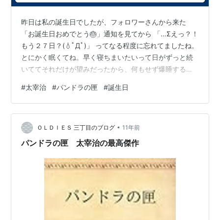
昨日は私の誕生日でしたが、フォロワーさんから来た
「お誕生日おめでとう🎂」通知を見てから 「…Σえっ？！
もう２７日？(💧ﾟДﾟ)」 ってなる程度に忘れてましたね。
とにかく眠くてね。早く寝ちまいたいって日がずっと続
いててそれだけが望みだったから、何もせず爆睡する誕
生日でした。正直な話、私35歳になった時「アラフォー
#
太宰治
#
パンドラの匣
#
誕生日
だー!!」ってかなり慌てたけどそれはもう落ち着いたので
36～40まではそこまで気にならないと思う。「着々と肉
体のX-dayに近づいているのだな…」くらいは思うかもw
•
この間のオンライン女子会でオタクじゃない組と飲んだ
ＯＬＤＩＥＳ 三丁目のブログ
11年前
時も私が「もう歳取りたくない～２８くらいでいたいん
パンドラの匣 太宰治の最高傑作
だけど～」ってノリで言…