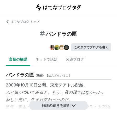
はてなブログ トップ
パンドラの匣
このタグでブログを書く
言葉の解説
ネットで話題
関連ブログ
パンドラの匣
(
映画
)
【
ぱんどらのはこ
】
2009年10月10日公開。東京テアトル配給。
ふと気がついてみると、もう、昔の僕ではなかった。
新しい男に、生まれ変わったのだ。
解説の続きを読む
監督・脚本：冨永昌敬 音楽：菊地成孔 原作：太宰治
出演：染谷将太、川上未映子、仲里依紗、窪塚洋介、ふ