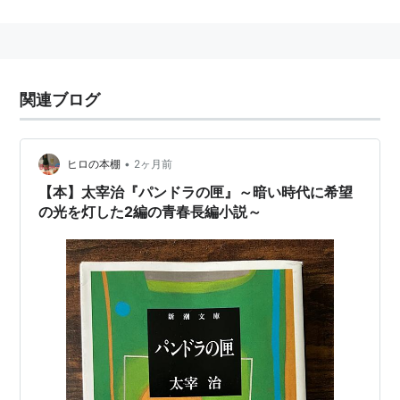
かわりょう、小田豊、杉山彦々、KIKI、洞口依子、ミッ
キー・カーチス
関連ブログ
•
ヒロの本棚
2ヶ月前
【本】太宰治『パンドラの匣』～暗い時代に希望
の光を灯した2編の青春長編小説～
リスト::日本の映画::題名::は行