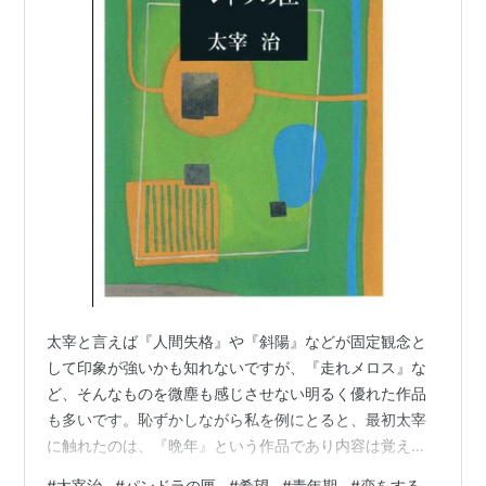
太宰と言えば『人間失格』や『斜陽』などが固定観念と
して印象が強いかも知れないですが、『走れメロス』な
ど、そんなものを微塵も感じさせない明るく優れた作品
も多いです。恥ずかしながら私を例にとると、最初太宰
に触れたのは、『晩年』という作品であり内容は覚えて
いないのですが、それから嵌って、、というより依存す
#
太宰治
#
パンドラの匣
#
希望
#
青年期
#
恋をする