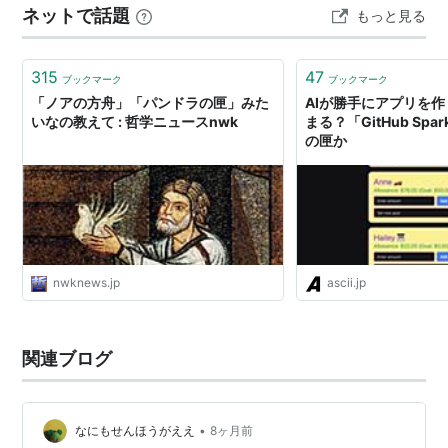
ネットで話題
もっと見る
は、染谷将太主演で、小説家の川上未映子（！！！）、
仲里依紗、窪塚洋介らが出演した。 音楽は菊池成孔。…
315
47
ブックマーク
ブックマーク
「ノアの方舟」「パンドラの匣」みた
AIが勝手にアプリを
いなの教えて : 哲学ニュースnwk
まる？「GitHub Sp
の匣か
nwknews.jp
ascii.jp
関連ブログ
•
なにもせんほうがええ
8ヶ月前