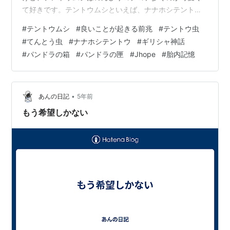
て好きです。テントウムシといえば、ナナホシテントウ
を見つけると良いことがあると聞いたことがあります。
#
テントウムシ
#
良いことが起きる前兆
#
テントウ虫
「天道虫」という名前からしても縁起が良い。調べてみ
#
てんとう虫
#
ナナホシテントウ
#
ギリシャ神話
ると、玄関にテントウムシが現れるのは人間関係による
#
パンドラの箱
#
パンドラの匣
#
Jhope
#
胎内記憶
良いことの予兆だとか。ちょうど明日は人に会うので楽
しみになりました。人は、そういった根拠のない「希
望」をいつも感じて生きています。この世に産まれる前
からずっとそうやって生きてる。【胎内記憶】先日、親
•
あんの日記
5年前
戚…
もう希望しかない