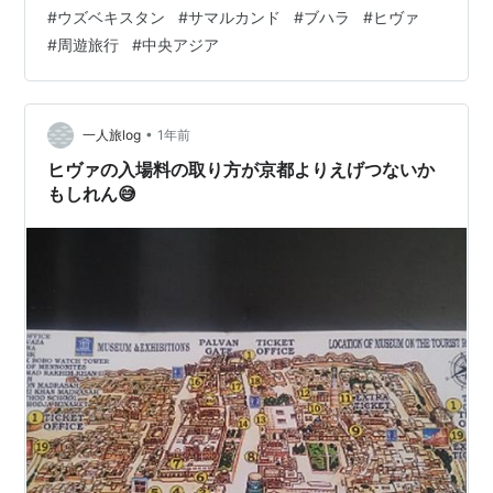
い？」「9日間で本当に主要都市を回れる？」 と不安も
#
ウズベキスタン
#
サマルカンド
#
ブハラ
#
ヒヴァ
ありました。 サマルカンドの青いドーム しかし実際に訪
#
周遊旅行
#
中央アジア
れてみると、想像以上に旅行しやすく、歴史的建築、美
しいタイル装飾、ローカルグルメ、人との交流など、す
べてが印象に残る旅になりました。 今回は友人と2人
で、ウズベキスタン＋隣国タジキスタンを9日間で周遊。
•
一人旅log
1年前
この記事では、実際に巡ったルート、都市…
ヒヴァの入場料の取り方が京都よりえげつないか
もしれん😅