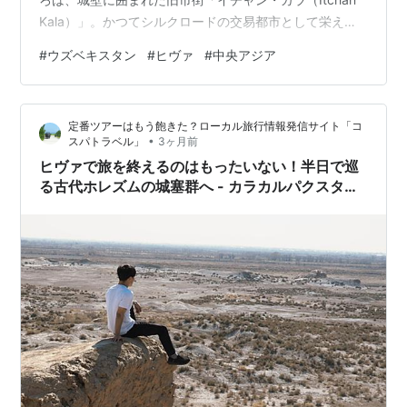
Kala）」。かつてシルクロードの交易都市として栄えた
街並みがそのまま残り、日干しレンガの建物や青いタイ
#
ウズベキスタン
#
ヒヴァ
#
中央アジア
ル装飾を眺めながら歩いていると、まるで中世の時代へ
タイムスリップしたような感覚になります。 ヒヴァ 今回
はヒヴァに2泊滞在。 「半日あれば十分」と紹介される
定番ツアーはもう飽きた？ローカル旅行情報発信サイト「コ
こともあるヒヴァですが、実際に泊まってみると、時間
•
スパトラベル」
3ヶ月前
帯によって全く違う表情を見せる魅力的な街でした。 砂
ヒヴァで旅を終えるのはもったいない！半日で巡
嵐に包まれたヒヴァ ヒ…
る古代ホレズムの城塞群へ - カラカルパクスタ
ン・カラ巡り①【ウズベキスタン】