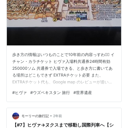
歩き方の情報はいつものことで10年前の内容っすわ😮‍💨 イ
チャン・カラチケット ヒヴァ入場料共通券24時間有効
250000ソム 共通券で入場できる、と歩き方に書いてあ
る場所はどこもできず EXTRAチケット必要 また、
EXTRAチケット代も、Google map のレビューが追いつ
いていないほど著しい 値上げである EXTRAチケット代だ
#
ヒヴァ
#
ウズベキスタン 旅行
#
世界遺産
けでもバカにならんから レビューチェックして入るか決
めたほうがいいですな🤔 例EXTRAチケット ヌルラボイ宮
殿 2025.4.25現在 160000ソム ﾜｼは入らず(ブハラで金持
•
ちの家見学したので) 城壁は各ゲートごと別料金 100000
モーリーの旅行記
2年前
ソム 高い塔 1…
【#7】ヒヴァ→ヌクスまで移動し国際列車へ【シ