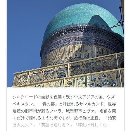
する
シルクロードの面影を色濃く残す中央アジアの国、ウズ
ベキスタン。 「青の都」と呼ばれるサマルカンド、世界
遺産の旧市街が残るブハラ、城壁都市ヒヴァ。 名前を聞
くだけで憧れるような街ですが、旅行前は正直、 「治安
は大丈夫？」「英語は通じる？」「移動は難しくな