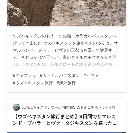
ウズベキスタンのもう一つの顔、カラカルパクスタンへ
行ってきました ウズベキスタンを旅する人の多くは、サ
マルカンド、ブハラ、ヒヴァの三都市を回って満足す
る。それはそれで正しい。青いタイルのモスクが立ち並
ぶレギスタン広場、シルクロードの隊商宿が今も残るブ
ハラの旧市街、そしてヒヴァの城壁都市イチャン・カ
#
アヤズカラ
#
カラカルパクスタン
#
ヒヴァ
ラ。これだけでも十分すぎるほどの密度だ。 でも、ちょ
#
ウズベキスタン旅行
#
海外旅行
っと待ってほしい。 ヒヴァを最後の目的地として旅を締
めくくろうとしているなら、半日だけ、もう少し足を伸
ばしてみる価値がある。車で走ること1時間半ほど。そこ
には、サマルカンドともブハラとも全く異なる、もう一
•
ぶるぶるイスタンブール 期間限定のトルコ生活
5ヶ月前
枚のウズベキスタンが待っている。 砂漠の中に崩…
【ウズベキスタン旅行まとめ】9日間でサマルカ
ンド・ブハラ・ヒヴァ・タジキスタンを巡ったモ
デルコース｜高速鉄道＆夜行列車で世界遺産を旅