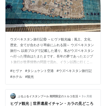
ウズベキスタン旅行記⑩ ～ヒヴァ観光編：風土、文化、
歴史、全てが合わさり琴線にふれる国～ ウズベキスタン
旅行へ 以前ブログで記載した通り、私がウズベキスタン
へ行った理由はたまたまです。長年の夢であったエジプ
ト旅行が世界情勢の問題で流れ、イラン以西に行くこと
を回避した結果、親友の勧めるウズベキスタンで手を打
#
ヒヴァ
#
タシュケント空港
#
ウズベキスタン旅行記
とうと決めたのです。 同僚たちに「すみません、明日か
#
ホテル
#
観光
らウズベキスタン旅行なので、お休みをいただいていま
す。急用の際はTeamsでお願いします。」と言うと
「え？何て何て？休むのはいいけど、ウズベキスタンて
何？」とか「え？ウズベキスタンて渡航可能なの？大丈
•
ぶるぶるイスタンブール 期間限定のトルコ生活
3ヶ月前
夫なの？」とか、みんな私が休暇をとることよ…
ヒヴァ観光｜世界遺産イチャン・カラの見どころ