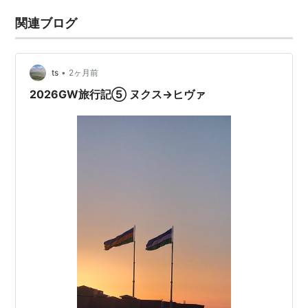
関連ブログ
•
ts
2ヶ月前
2026GW旅行記⑤ ヌクス→ヒヴァ