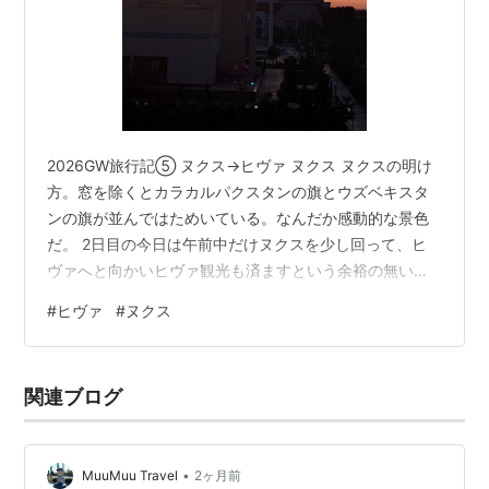
2026GW旅行記⑤ ヌクス→ヒヴァ ヌクス ヌクスの明け
方。窓を除くとカラカルパクスタンの旗とウズベキスタ
ンの旗が並んではためいている。なんだか感動的な景色
だ。 2日目の今日は午前中だけヌクスを少し回って、ヒ
ヴァへと向かいヒヴァ観光も済ますという余裕の無いス
ケジュール。 朝食は各々ラーメンを食べたが、私は友人
#
ヒヴァ
#
ヌクス
が買ったラーメンヤクザを少し頂いた。また謎の日本要
素。 説明書きの日本語こそ怪しいが、味は至って普通と
いうか何ともコメントのできない味。 さて、ここからカ
関連ブログ
ラカルパクスタン国立歴史文化博物館へ。ウズベキスタ
ンとは違い、展示されている衣服や布のデザインも遊牧
民の文化という感じ。 船の模型もあ…
•
MuuMuu Travel
2ヶ月前