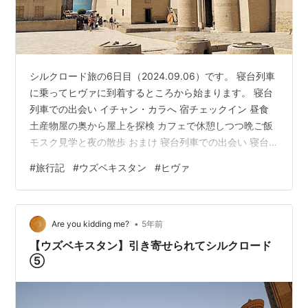
シルクロード旅の6日目（2024.09.06）です。 寝台列車
に乗ってヒヴァに到着するところから始まります。 寝台
列車での出会い イチャン・カラへ 宿チェックイン 昼食
土産物屋の奥から屋上を探検 カフェで休憩しつつ晩ご飯
モスク見学と夜の散歩 おまけ 寝台列車での出会い 寝台
の上段から始まる一日 前日までの移動と観光で爆睡して
#
旅行記
#
ウズベキスタン
#
ヒヴァ
おり、起きたら外が明るくなって、同室の他の人たちは
荷造りをし始めていました。地図を見るとサマルカンド
から700 kmくらい西に移動していて、終点のヒヴァにか
•
なり近づいていました。 10:28、ヒヴァ駅に到着。 列車
Are you kidding me?
5年前
を降りると雲一つない青空と強い日差しを浴びる 寝台列
【ウズベキスタン】引き寄せられてシルクロード
車を…
⑤