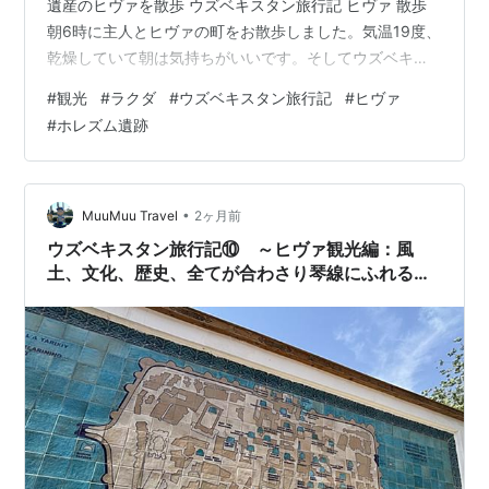
遺産のヒヴァを散歩 ウズベキスタン旅行記 ヒヴァ 散歩
朝6時に主人とヒヴァの町をお散歩しました。気温19度、
乾燥していて朝は気持ちがいいです。そしてウズベキス
タンは日本並に平和で治安が良く、植に溢れ、ゴミも少
#
観光
#
ラクダ
#
ウズベキスタン旅行記
#
ヒヴァ
ないので快適です。そういえば有名な観光地には必ず観
#
ホレズム遺跡
光(ツーリスト)ポリスという専門の警察官がいるので、し
つこい物売りや物乞いに困ることもありませんでした。
そもそもイスラム教はすべての人が平等で日々の善行を
信仰としています。イスラムの国は過激なイメージがあ
•
MuuMuu Travel
2ヶ月前
りますが、本来はきっとウズベキスタ…
ウズベキスタン旅行記⑩ ～ヒヴァ観光編：風
土、文化、歴史、全てが合わさり琴線にふれる国
～