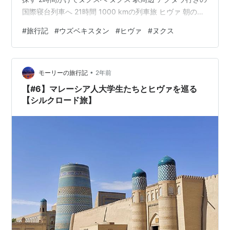
国際寝台列車へ 21時間 1000 kmの列車旅 ヒヴァ 朝のイ
チャン・カラ 昨日、一緒に行動してたマレーシア人大学
#
旅行記
#
ウズベキスタン
#
ヒヴァ
#
ヌクス
生たちと日の出を見るという約束をしたので、朝6:30に
宿を出てイチャン・カラに向かいます。 早朝のヒヴァは
誰も居ない 日の出と言っておきながら既に日は出てしま
•
っていますが、夜明けのヒヴァはめちゃくちゃ寒い。内
モーリーの旅行記
2年前
陸で砂漠気候なので気温の日較差は大きく、昼間は3…
【#6】マレーシア人大学生たちとヒヴァを巡る
【シルクロード旅】