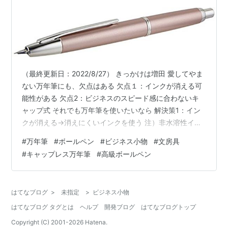
（最終更新日：2022/8/27） きっかけは増田 愛してやま
ない万年筆にも、欠点はある 欠点１：インクが消える可
能性がある 欠点2：ビジネスのスピード感に合わないキ
ャップ式 それでも万年筆を使いたいなら 解決策1：イン
クが消える→消えにくいインクを使う 注）非水溶性イン
クは自己責任で 解決策2：キャップ式が仕事向きじゃな
#
万年筆
#
ボールペン
#
ビジネス小物
#
文房具
い→ノック式万年筆を使う それでも万年筆が不向きな理
#
キャップレス万年筆
#
高級ボールペン
由：第3の欠点 ⇒書きました！ きっかけは増田 「社会人
だったらもう少しいいペン使った方いいんじゃないか」
先輩から.. [増田] [文房具] モンブランは本体だけじゃな
はてなブログ
>
未指定
>
ビジネス小物
くメーカー修理の費用が高すぎるから、二択ならパーカ
はてなブログ タグとは
ヘルプ
開発ブログ
はてなブログトップ
ーか…
Copyright (C) 2001-
2026
Hatena.