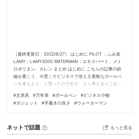
（最終更新日：2022/8/27） はじめに PILOT ：ふみ楽
LAMY：LAMY2000 WATERMAN：エキスパート、メト
ロポリタン、カレン まとめ はじめに こちらの記事の続
編を書こう、今度こそビジネスで使える素敵なボールペ
ンを考えよう、と思ったのですが、よく考えるとこれを
書いている2015年現在、私はほとんどビジネスシーンと
#
文房具
#
万年筆
#
ボールペン
#
ビジネス小物
関わりがない人間です。 いまいち書き方がまとまらず、
#
ガジェット
#
手書きの良さ
#
ウォーターマン
じゃあどんなのを書き散らかしたいのかなー、と考えて
みた結果、代表的な筆記具メーカーのいくつかから、そ
れぞれ好きなボールペンを一本ずつ勝手に紹介しよう！
ネットで話題
もっと見る
と思いつきました。 で、タイトルから反れすぎないよ
う、一応…