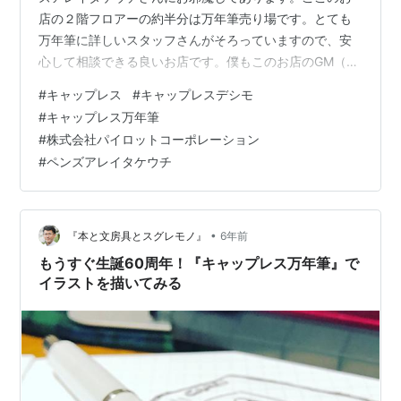
店の２階フロアーの約半分は万年筆売り場です。とても
万年筆に詳しいスタッフさんがそろっていますので、安
心して相談できる良いお店です。僕もこのお店のGM（ジ
ェネラルマネージャーなのか、グランドマザーなのかは
#
キャップレス
#
キャップレスデシモ
不明）に、色々教えてもらって万年筆の魅力を知ること
#
キャップレス万年筆
が出来ました。最近は、買うことが目的になっている収
#
株式会社パイロットコーポレーション
集家の方もたくさんいらっしゃいますけど、使ってなん
#
ペンズアレイタケウチ
ぼのものだと思います。こんな素敵なツールを購入して
飾っておくだけなら、わけのわからない収集家どうして
所持していることを自慢しあっているだけなら、もっ…
•
『本と文房具とスグレモノ』
6年前
もうすぐ生誕60周年！『キャップレス万年筆』で
イラストを描いてみる