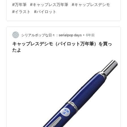
ペンズアレイさんの押しのひとこと シャッター機能が最
#
万年筆
#
キャップレス万年筆
#
キャップレスデシモ
高です キャップレス万年筆の歴史 あわせて読んで欲しい
#
イラスト
#
パイロット
僕の文房具ブログ キャップレスは書きにくいのか？ 万年
筆を使うようになったにもかかわらず「キャップレス万
年筆」は敬遠してました。理由はイマイチかっこよいと
思えなかったことと、握った時にクリップが手に当たっ
•
シリアルポップな日々：serialpop days
6年前
て書きにくいと思っていのです。まさに…
キャップレスデシモ（パイロット万年筆）を買っ
たよ