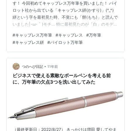
す！ 今回初めてキャップレス万年筆を買いました！ パイ
ロット社から出ている「キャップレス絣(かすり)」(^_^)
絣という字を最初見た時、不覚にも「餅(もち)」と読んで
いました|･ω･｀)モチ… 特に最初見たのが「白」のモデル
だったので、余計に餅に見えてもう… 「変わった万年筆
#
キャップレス万年筆
#
キャップレス
#
万年筆
が出たな(笑)餅って名前付けるなんて、制作者は餅好きか
#
キャップレス絣
#
パイロット万年筆
な？」 とか普通に思ってました。 仕事で万年筆を使って
いく中で、キャップレス万年筆に最近興味が湧いてい
て、 今回なんの気なしに大曽根にある三光堂さんに見に
行ったのですが。。 これに出会い、お持ち帰り(ご購入…
•
つのへび日記
11年前
ビジネスで使える素敵なボールペンを考える前
に、万年筆の欠点3つを洗い出してみた
（最終更新日：2022/8/27） きっかけは増田 愛してやま