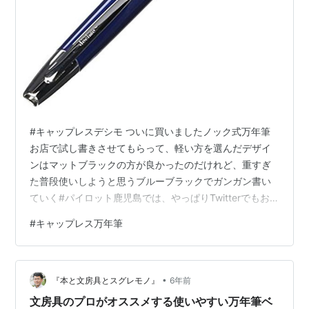
#キャップレスデシモ ついに買いましたノック式万年筆
お店で試し書きさせてもらって、軽い方を選んだデザイ
ンはマットブラックの方が良かったのだけれど、重すぎ
た普段使いしようと思うブルーブラックでガンガン書い
ていく#パイロット鹿児島では、やっぱりTwitterでもお
すすめされた山形屋の万年筆コーナーかな。 平日に休み
#
キャップレス万年筆
をとったタイミングで出かけた。 万年筆コーナーでキャ
ップレスデシモとキャップレスをそれぞれ中字M、細字
Ｆを試し書きしてキャップレスデシモの細字Ｆを選ん
•
だ。 色はダークグレーマイカ。 若い時はつい派手な色を
『本と文房具とスグレモノ』
6年前
選んでいたが、グレーを選べるような年齢になってき
文房具のプロがオススメする使いやすい万年筆ベ