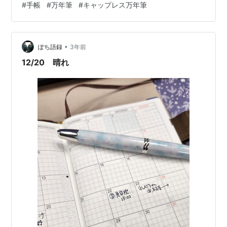
#
手帳
#
万年筆
#
キャップレス万年筆
も。マスタードっぽい色だ）だな、これ欲しいな、と検
討・吟味する時間をあまりかけずに購入した。金ペンじ
ゃなくて鉄ペン（金メッキ）なのだけど、僕の好きな表
•
現である”ラフに使える”かもしれないし、面倒くさがりな
ぽち語録
3年前
僕にはキャップレスはあってるかもしれず、しばらくメ
12/20 晴れ
インの筆記具として使ってみようと思っている。いい…