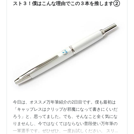
た。 デザインはキャップレスのマット…
スト３！僕はこんな理由でこの３本を推します②
今日は、オススメ万年筆紹介の2日目です。僕も最初は
「キャップレスはクリップが邪魔になって書きにくいだ
ろう」と、思ってました。でも、そんなこと全く気にな
りませんし、今ではなくてはならない普段使い万年筆の
一軍選手です。ぜひぜひ、一度お試しください。 スリム