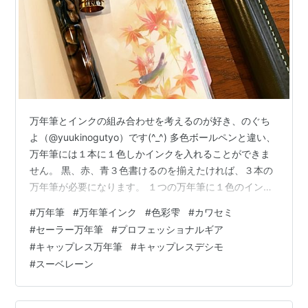
万年筆とインクの組み合わせを考えるのが好き、のぐち
よ（@yuukinogutyo）です(^_^) 多色ボールペンと違い、
万年筆には１本に１色しかインクを入れることができま
せん。 黒、赤、青３色書けるのを揃えたければ、３本の
万年筆が必要になります。 １つの万年筆に１色のイン
ク。 だからこそ、せっかく入れるならそこにイメージと
#
万年筆
#
万年筆インク
#
色彩雫
#
カワセミ
いうか”ストーリー”を与えたい。 万年筆を使っていてそ
#
セーラー万年筆
#
プロフェッショナルギア
う思うようになりました(o＾ω＾o) 「ストーリー」とか
#
キャップレス万年筆
#
キャップレスデシモ
カッコつけていいましたが、要はイメージです。 万年筆
#
スーベレーン
に入れるインクの色をどうするか、人によってそれぞれ
で、 ・正式書類に書くから黒かブルーブラック ・青が好
きなので青…