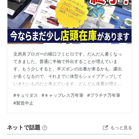
文房具ブロガーの猪口フミヒロです。だんだん暑くなっ
てきました。普通に半袖で外出することが増えていま
す。もう少しすると、半ズボンの出番が来るかも。露出
が多くなるので、それまでに体型もシェイプアップして
いきたいものだと考えています。どんどん体重が増えて
過去最高値です。お風呂場にある鏡で自分を見るたびに
#
キュリダス
#
キャップレス万年筆
#
プラチナ万年筆
「親父に似てきたなぁ」と思います。あれだけ嫌ってい
#
製造中止
た親父とも、いつの間にか和解して仲良くなりました。
そして、見た目までそっくりになってきたのは因果でし
ょうかね。数ヶ月前から腰を痛めてしまって、思うよう
ネットで話題
もっと見る
に生活できていないのです。そのため走ることもできま
せんでした。それよりも何よりも、本当は食事量を半分