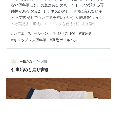
ない万年筆にも、欠点はある 欠点１：インクが消える可
能性がある 欠点2：ビジネスのスピード感に合わないキ
ャップ式 それでも万年筆を使いたいなら 解決策1：イン
クが消える→消えにくいインクを使う 注）非水溶性イン
クは自己責任で 解決策2：キャップ式が仕事向きじゃな
#
万年筆
#
ボールペン
#
ビジネス小物
#
文房具
い→ノック式万年筆を使う それでも万年筆が不向きな理
#
キャップレス万年筆
#
高級ボールペン
由：第3の欠点 ⇒書きました！ きっかけは増田 「社会人
だったらもう少しいいペン使った方いいんじゃないか」
先輩から.. [増田] [文房具] モンブランは本体だけじゃな
くメーカー修理の費用が高すぎるから、二択ならパーカ
•
手帳の湖
7ヶ月前
ーか…
仕事始めと走り書き