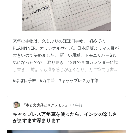
来年の手帳は、久しぶりのほぼ日手帳。 初めての
PLANNNER、オリジナルサイズ。日本語版よりマス目が
大きいので決めました。 新しい用紙、トモエリバーSも
気になったので！ 取り急ぎ、12月の月間カレンダーに試
し書き。 前よりも滑る感じがなくなり、万年筆でも書き
やすく感じました。 あと乾きも早くなったみたい。 ちょ
#
ほぼ日手帳
#
万年筆
#
キャップレス万年筆
っと小さく感じるけどどうかなー。使うのが楽しみで
す。 NEWDAYSのスモークサーモンのサンドイッチ、パ
ンが！変わってる！！ こういう柔らかいパンも好きなの
•
でOKです。 しかし、ポテトサラダが挟まってるのが好み
『本と文房具とスグレモノ』
5年前
じゃないのよね…。 ポテトサラダは大好きなのですが、
キャップレス万年筆を使ったら、インクの楽しさ
サンドイッチの具としては…
がますます深まります