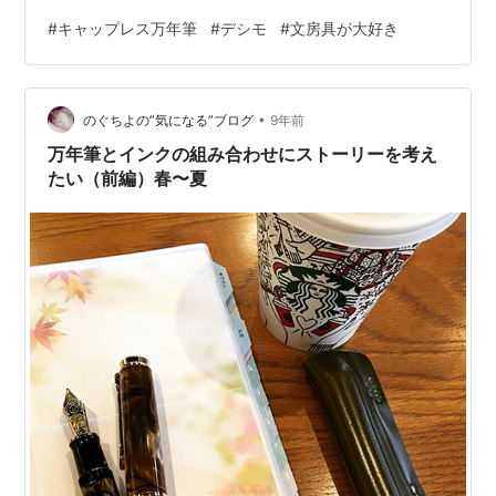
＆ライトなノック式万年筆「キャップレス デシモ」 ノッ
#
キャップレス万年筆
#
デシモ
#
文房具が大好き
ク式万年筆「キャップレス」は、すごいんです！ インク
はパイロットのブルーブラックです あわせて読んでいた
だきたい僕のブログ記事です スリム＆ライトなノック式
•
万年筆「キャップレス デシモ」 紹介する万年筆は、パイ
のぐちよの”気になる”ブログ
9年前
ロットが誇るキャップレス万年筆の代表選手は「 デシ
万年筆とインクの組み合わせにストーリーを考え
モ」です。軽量・細身タイプのノック…
たい（前編）春〜夏