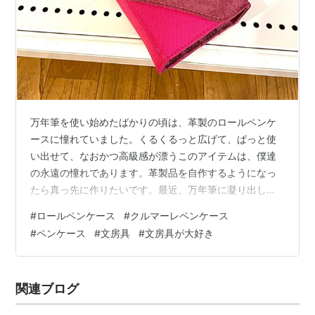
万年筆を使い始めたばかりの頃は、革製のロールペンケ
ースに憧れていました。くるくるっと広げて、ぱっと使
い出せて、なおかつ高級感が漂うこのアイテムは、僕達
の永遠の憧れであります。革製品を自作するようになっ
たら真っ先に作りたいです。最近、万年筆に凝り出した
上司がこれみよがしにロールペンケースを僕の前で広げ
#
ロールペンケース
#
クルマーレペンケース
て万年筆をチョイスして使い始めます。挑発していると
#
ペンケース
#
文房具
#
文房具が大好き
しか思えないのですが、無視してます。この挑発に乗る
とお金のある限り買い続ける泥試合になっちゃうので
す。まあ、そういう話は置いておいて、レイメイ藤井の
関連ブログ
四角く包むロールペンケース「クルマーレペンケース・
スクエア」がとても良いのでブログで紹介しておきま