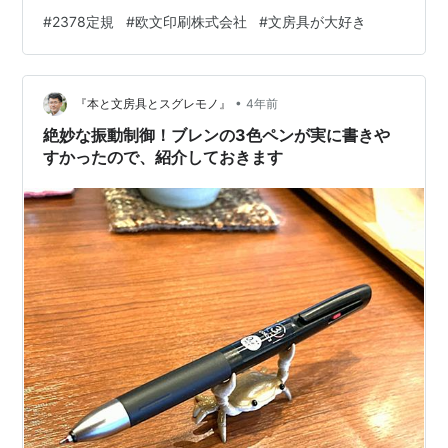
い方がわからなかったのですが、よくよく考えられた定
#
2378定規
#
欧文印刷株式会社
#
文房具が大好き
規です。とても効率良く目盛りを読み取ることが出来ま
す。僕はノートでもメモでも仕切り線を自分で引いて使
っています。ページを開いて使い始めるまでにイメージ
•
を決めて、そのイメージで線を引きストーリーを思い描
『本と文房具とスグレモノ』
4年前
きながら使い始めるのです。こうやって使い始めてから
絶妙な振動制御！ブレンの3色ペンが実に書きや
効率良くアウトプットが出来るようになりました。そ…
すかったので、紹介しておきます