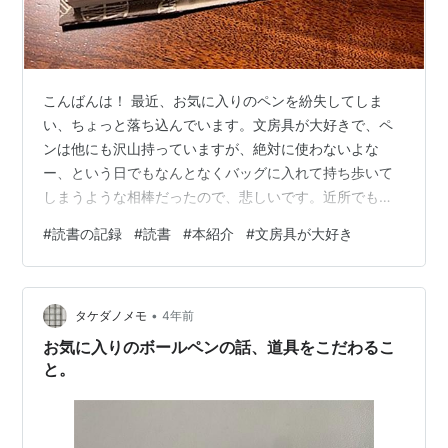
こんばんは！ 最近、お気に入りのペンを紛失してしま
い、ちょっと落ち込んでいます。文房具が大好きで、ペ
ンは他にも沢山持っていますが、絶対に使わないよな
ー、という日でもなんとなくバッグに入れて持ち歩いて
しまうような相棒だったので、悲しいです。近所でも買
えるジェットストリーム4+1のペンですが。。 そして、
#
読書の記録
#
読書
#
本紹介
#
文房具が大好き
まだいつもはしまわないところにしまってしまったのか
も？という期待もあり、今は別のペンを使っています。
同じジェットストリームの2+1です。笑 でも、こちらは
•
書いてるうちに真ん中のねじ？の部分が回ってしまうの
タケダノメモ
4年前
か、どんどんゆるゆるしてきて不安定になってしまうん
お気に入りのボールペンの話、道具をこだわるこ
ですよねぇ。筆圧がすごいからでしょうか？ う…
と。