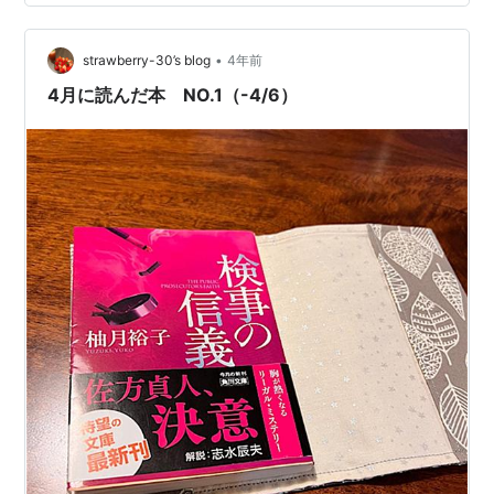
けたら嬉しいです。 刺激はゼロです。 さて、タイトルに
も書きましたが、 「WEBデザイナーになりてえ！！！」
という気持ちで、…
•
strawberry-30’s blog
4年前
4月に読んだ本 NO.1（-4/6）