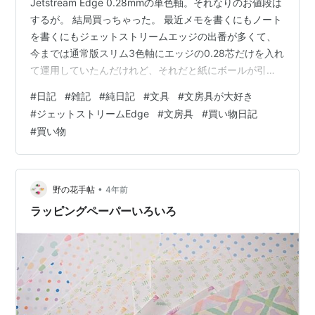
Jetstream Edge 0.28mmの単色軸。それなりのお値段は
するが。 結局買っちゃった。 最近メモを書くにもノート
を書くにもジェットストリームエッジの出番が多くて、
今までは通常版スリム3色軸にエッジの0.28芯だけを入れ
て運用していたんだけれど、それだと紙にボールが引っ
かかったときに『ガリッ』ていう音がしたり、軸がしな
#
日記
#
雑記
#
純日記
#
文具
#
文房具が大好き
って引っ張られるような感覚がしたりで結構気を遣って
#
ジェットストリームEdge
#
文房具
#
買い物日記
書く必要があった。 んで、最近またノート書きのリハビ
#
買い物
リ名目で『モーニング・ページ』をやりだして、買い貯
めて罪庫（ざいこ）化していたダイソーのA6スリムノー
トに0.28mm黒インクで朝の30分集中してガリゴリ頭の
中身を書き…
•
野の花手帖
4年前
ラッピングペーパーいろいろ