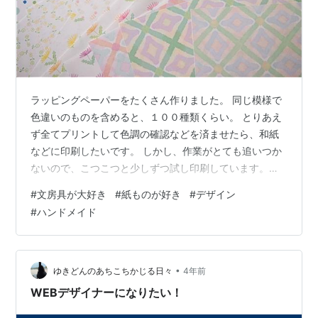
ラッピングペーパーをたくさん作りました。 同じ模様で
色違いのものを含めると、１００種類くらい。 とりあえ
ず全てプリントして色調の確認などを済ませたら、和紙
などに印刷したいです。 しかし、作業がとても追いつか
ないので、こつこつと少しずつ試し印刷しています。
（サイズは全てA4、紙は普通の白いコピー用紙です） ＊
#
文房具が大好き
#
紙ものが好き
#
デザイン
今日、フジの花が咲いているのを見つけました。本当に
#
ハンドメイド
季節が進むのが早くない？？？とびっくりです。今まで
は、５月中旬でも早いな〜と感じてたのになー。
•
ゆきどんのあちこちかじる日々
4年前
WEBデザイナーになりたい！