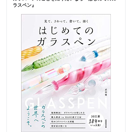
つ…
ラスペン』