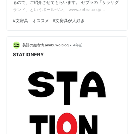
るので、ご紹介させてもらいます。 ゼブラの「サラサグ
ランド」というボールペン。 www.zebra.co.jp
www.zebra.co.jp 実物がこれ↓です。 ゼブラ サラサグラ
#
文房具 オススメ
#
文房具が大好き
ンド（キャメルイエロー P-JJ56-VCY） １ なぜこのボー
ルペンを買ったのか？ ２ 道具にこだわること １ なぜこ
のボールペンを買ったのか？ 「社会人たるもの、ボール
•
ペンはモンブランやパーカー等の高級ブランドじゃない
英語の顔表情.airabuwo.blog
4年前
とね」という声もありそうですが、高いボ…
STATIONERY