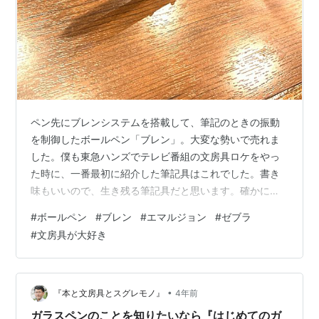
ペン先にブレンシステムを搭載して、筆記のときの振動
を制御したボールペン「ブレン」。大変な勢いで売れま
した。僕も東急ハンズでテレビ番組の文房具ロケをやっ
た時に、一番最初に紹介した筆記具はこれでした。書き
味もいいので、生き残る筆記具だと思います。確かに今
までのモノとはしっくりくる感じが違うんですよね。今
#
ボールペン
#
ブレン
#
エマルジョン
#
ゼブラ
までのボールペンは、書く時に紙とペン先が接触する振
#
文房具が大好き
動がボールペン内部にある隙間に伝わり、微細な振動
（ブレ）が発生していたんです。そう言われてみると、
そうだったかも知れません。その振動がペンを持つ指に
伝わり、気づかないうちに僕たちはストレスを感じてい
•
『本と文房具とスグレモノ』
4年前
たのです。そのストレスは知らず知らずのうちに疲労に
ガラスペンのことを知りたいなら『はじめてのガ