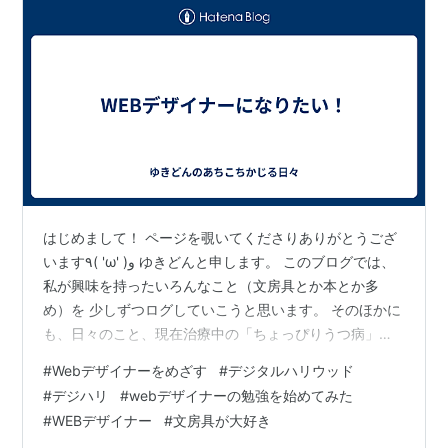
はじめまして！ ページを覗いてくださりありがとうござ
います٩( 'ω' )و ゆきどんと申します。 このブログでは、
私が興味を持ったいろんなこと（文房具とか本とか多
め）を 少しずつログしていこうと思います。 そのほかに
も、日々のこと、現在治療中の「ちょっぴりうつ病」の
こと、 オットのこと……つまり雑記です。 自分自身が打
#
Webデザイナーをめざす
#
デジタルハリウッド
たれ弱さ選手権優勝するほどのよわよわ人間なので、 過
#
デジハリ
#
webデザイナーの勉強を始めてみた
激なことやドラマチックなことはおそらく起こらない 平
#
WEBデザイナー
#
文房具が大好き
凡な日々の記録になりますが、ゆるゆるっと見ていただ