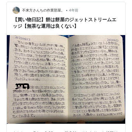
す。…
•
不来方さんちの作業部屋。
4年前
【買い物日記】餅は餅屋のジェットストリームエ
ッジ【無茶な運用は良くない】