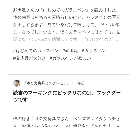
武田建さんの『はじめてのガラスペン』を読みました。
本の内容はもちろん素晴らしいけど、ガラスペンの写真
が美しすぎます。見ているだけで眩しくて、ついつい欲
しくなってしまいます。僕もガラスペンにはとてもお世
話になっているので感謝してます。 『はじめてのガラス
ペン』が欲しい人はこちら はじめてのガラスペン 作者:
#
はじめてのガラスペン
#
武田建
#
ガラスペン
武田 健 実務教育出版 Amazon 武田建さんの紹介 1968年
#
文房具が大好き
#
ガラスペンが欲しい
東京都生まれ。大学卒業後、サラリーマンを経て2010年
に万年筆と出合い、文具ライターとして活動。これまで
に集めた万年筆インクは3000色を数える。2019年に、
著名なテレビ番組にて「万年筆インクの世界」を紹介し
•
『本と文房具とスグレモノ』
5年前
たほか、万年筆・イ…
読書のマーキングにピッタリなのは、ブックダー
ツです