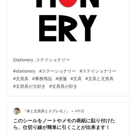
Stationery. ステイショナリー
#
stationery
#
ステーショナリー
#
ステイショナリー
#
文房具
#
事務用品
#
便箋
#
文具
#
文具と文房具
#
文房具が大好き
#
文房具が好き
•
『本と文房具とスグレモノ』
4年前
このシールをノートやメモの表紙に貼り付けた
ら、仕切り線が簡単に引くことが出来ます！