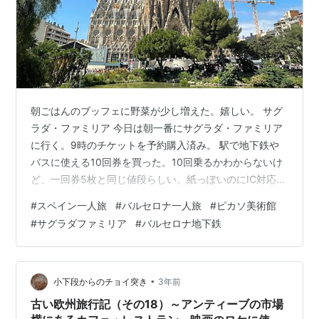
朝ごはんのブッフェに野菜が少し増えた。嬉しい。 サグ
ラダ・ファミリア 今日は朝一番にサグラダ・ファミリア
に行く。9時のチケットを予約購入済み。 駅で地下鉄や
バスに使える10回券を買った。10回乗るかわからないけ
ど、一回券5枚と同じ値段らしい。紙っぽいのにIC対応し
ているらしく（透かすと線が見える）、改札にタッチで
#
スペイン一人旅
#
バルセロナ一人旅
#
ピカソ美術館
入れる。残り回数は改札の液晶部分に表示される。 地下
#
サグラダファミリア
#
バルセロナ地下鉄
鉄の表示に従って出ると、目の前にどーん！！おお、す
ごい！15分前に到着して、セキュリティチェックを受け
て、トイレに行ってオープンを待つ。 亀がいた。こっち
（左）は海亀、右は陸亀。芸が細かい。中に入るのが楽
•
小下段からのチョイ突き
3年前
しみ過ぎて、生誕のファサードの…
古い欧州旅行記（その18）～アンティーブの市場