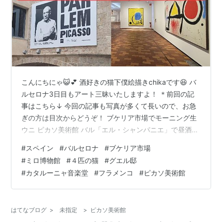
こんにちにゃ😺💕 酒好きの猫下僕絵描きchikaです😆 バ
ルセロナ3日目もアート三昧いたしますよ！ ＊前回の記
事はこちら↓ 今回の記事も写真が多くて長いので、お急
ぎの方は目次からどうぞ！ ブケリア市場でモーニング生
ウニ ピカソ美術館 バル「エル・シャンパニエ」で昼酒
ピカソが通ったレストラン「四匹の猫」 グエル邸 ミロ美
#
スペイン
#
バルセロナ
#
ブケリア市場
術館 カタルーニャ音楽堂 ブケリア市場でモーニング生ウ
#
ミロ博物館
#
４匹の猫
#
グエル邸
ニ 昨夜ブケリア市場で食べたシーフードが美味しくて朝
#
カタルーニャ音楽堂
#
フラメンコ
#
ピカソ美術館
っぱらからやってきました！ わーお！まだ生きてる！ピ
ッチピチ！💕 きゃー！ウニよ！💕このまま食べられるん
ですってーーー！😆→ウニ大好き ということで早
はてなブログ
>
未指定
>
ピカソ美術館
速・・・ ぱっかーん！…