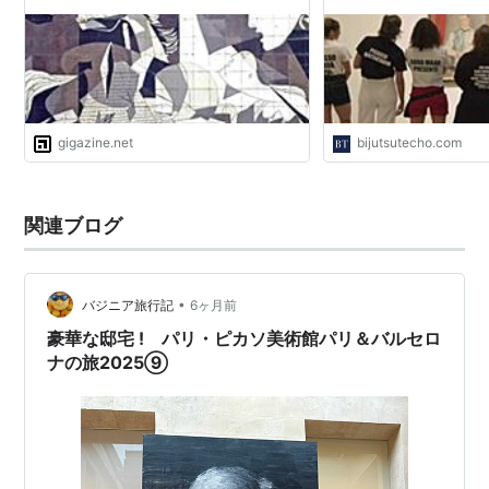
gigazine.net
bijutsutecho.com
関連ブログ
•
バジニア旅行記
6ヶ月前
豪華な邸宅 ! パリ・ピカソ美術館パリ＆バルセロ
ナの旅2025⑨