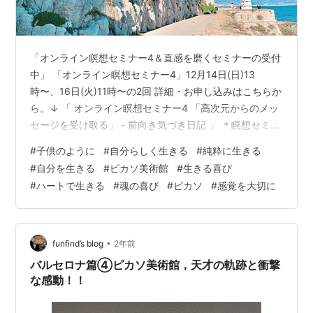
「オンライン瞑想セミナー4＆直感を磨くセミナーの受付
中」 「オンライン瞑想セミナー4」12月14日(日)13
時〜、16日(火)11時〜の2回 詳細・お申し込みはこちらか
ら。↓ 「 オンライン瞑想セミナー4 「高次元からのメッ
セージを受け取る」 - 前向き気づき日記 」 ＊瞑想セミナ
ーは1〜4まであります。必ず1から順に受講してくださ
#
子供のように
#
自分らしく生きる
#
純粋に生きる
い。 「オンラインセミナー・直感を磨く」 12月21日
#
自分を生きる
#
ピカソ美術館
#
生きる喜び
（日）13時〜、23日（火）11時〜の2回 詳細・お申し込
#
ハートで生きる
#
魂の喜び
#
ピカソ
#
感覚を大切に
みはこちらから。↓ 「直感を磨くオンラインセミナー」
＊直感セミナーは瞑想セミナーを受講していなくても受
講していただけます。 ＊両セミナーは日曜日と火曜日…
•
funfind’s blog
2年前
バルセロナ篇④ピカソ美術館，天才の軌跡と衝撃
な感動！！