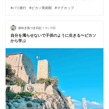
れ 建物自体がまるで一つの芸術作品 ! 絵画、彫刻、素
#
パリ旅行
#
ピカソ美術館
#
マグカップ
描、セラミック、版画など、5,000点を超えるピカソの
作品 がありました ! 作品は年代順に展示されていて～ 青
の時代、バラの時代、キュビスムなど、ピカソの様々な
•
時代がズラーリ ! 特に印象的だったのは、ビーチにいる2
前向き気づき日記
9ヶ月前
人の少女 柔らかくて、力強くて～思わず立ち止まって見
自分を濁らせないで子供のように生きる〜ピカソ
入ってしまいま…
から学ぶ