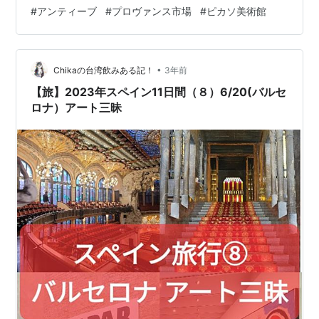
け、、、、で、東に戻る途中にアンティーブと言う町が
#
アンティーブ
#
プロヴァンス市場
#
ピカソ美術館
あります。このアンティーブには有名なピカソ美術館が
あるので寄って行くことに、、、、、美術館はピカソが
アトリエに使っていたお城がそのまま使われています。
•
↑ ↑ ↑ ↑ ↑ これはネット上にあった写真です。 こちら
Chikaの台湾飲みある記！
3年前
は気に入った絵のマグネット ↓ ↓ ↓ ↓ ↓ ピカソ美…
【旅】2023年スペイン11日間（８）6/20(バルセ
ロナ）アート三昧