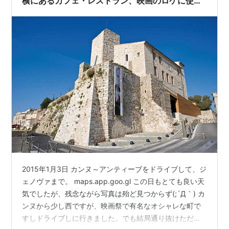
横にあるカフェ・レストラン、映画のロケに使わ
れたことがあるらしいが映画の名前も店の名前も
不明('◇')ゞ
2015年1月3日 カンヌ～アンティーブをドライブして、ジ
ェノヴァまで。 maps.app.goo.gl この日もとても良い天
気でしたが、残念ながら写真は殆ど見つからず(;´Д｀) カ
ンヌから少し西ですが、映画祭で有名なオシャレな町で
すしドライブしに行きました。でも結局通り抜けただ