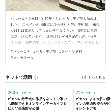
バルセロナ２日目-☆ 10年ぶりにピカソ美術館を訪れま
した。 スペインの旧市街にひっそりと佇む美術館。 知ら
なければ素通りしてしまいそうなくらい、街並みに自然
に溶け込んでいます。 建物は13〜14世紀のもの さっそ
く入館！ 館内の壁一面に、ピカソのスケッチがずらり !
10年前は写真撮影が禁止だったのですが、今回は撮影OK
#
バルセロナ
#
ピカソ美術館
#
スペイン旅行
! ピカソはスペイン南部のマラガで生まれ、14歳のときに
#
マルガリータ
バルセロナへ移住。 そのため、美術館には14〜20歳頃に
描かれた若き日の作品がたくさん保存されていました。
ちなみに、↓はピカソのお父さんの作品 、さすがですね
ネットで話題
もっと見る
✨ ピカソといえば、目や鼻の位置がズレたような独特な
絵を思…
200
21
ブックマーク
ブックマーク
ピカソの数千点の作品をネットで誰で
ピカソによる女性の扱
も閲覧できるオンラインアーカイブを
インの美術教授らがピ
ピカソ美術館が公開
イレントデモ