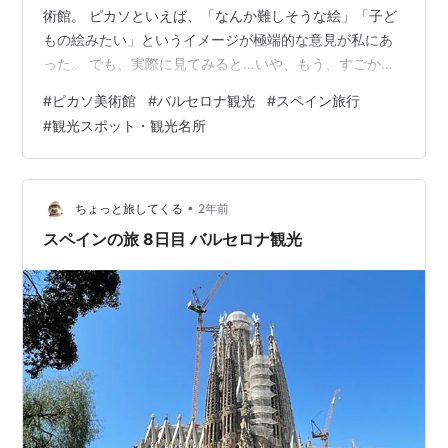
術館。 ピカソといえば、「なんか難しそうな絵」「子ど
もの絵みたい」というイメージが極端的な意見が私にあ
った。 でも、実際に見てみると…いや、もう、すごかっ
た。 「天才」って、こういうことか！と、心から思える
#
ピカソ美術館
#
バルセロナ観光
#
スペイン旅行
場所でした。 ピカソの「普通の絵」からの衝撃 ピカソの
#
観光スポット・観光名所
作品って、一般的には「キュビズム」や「抽象的な絵」
の印象が強いですよね？ でも、美術館の最初の展示を見
てびっくり。 普通にうますぎる。 ピカソが10代のころに
描いた絵があるんですが、写実的で圧倒的な技術力。
•
ちょっと旅してくる
2年前
「え？これ、本当にピカソ？」…
スペインの旅 8日目 バルセロナ観光