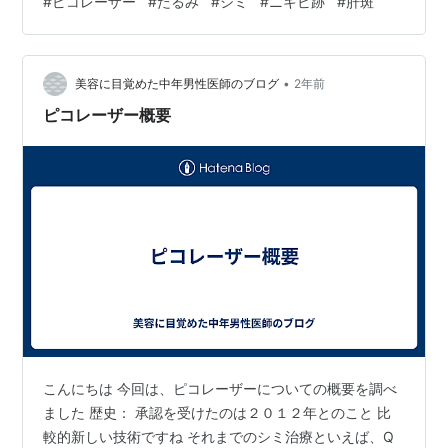
#
ピコレーザー
#
たるみ
#
シミ
#
ニキビ跡
#
肝斑
ト どちらを選ぶべき？ まとめ 近年、美容クリニック
で、手軽に受けられる施術として、ピコレーザーと医療
ハイフが注目されています。 どちらも美肌効果が期待で
きる施術ですが、そのメカニズムや効果は異なります。
•
美容に目覚めた中年男性医師のブログ
2年前
シミが気になる、肌のたるみ…
ピコレーザー概要
こんにちは 今回は、ピコレーザーについての概要を調べ
ました 歴史： 承認を受けたのは２０１２年とのこと 比
較的新しい技術ですね それまでのシミ治療といえば、Q