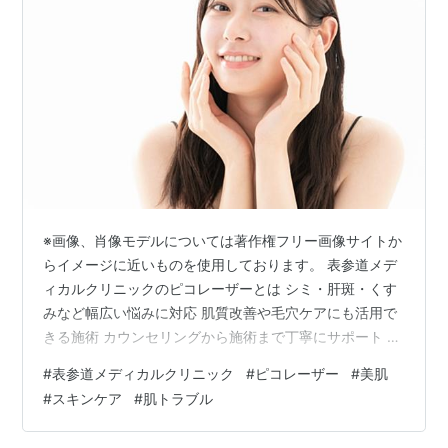
※画像、肖像モデルについては著作権フリー画像サイトか
らイメージに近いものを使用しております。 表参道メデ
ィカルクリニックのピコレーザーとは シミ・肝斑・くす
みなど幅広い悩みに対応 肌質改善や毛穴ケアにも活用で
きる施術 カウンセリングから施術まで丁寧にサポート 美
容医療による理想の肌づくりをサポート まとめ 免責事
#
表参道メディカルクリニック
#
ピコレーザー
#
美肌
項/プライバシーポリシー こんにちは！ ビューティーブ
#
スキンケア
#
肌トラブル
ロガーのミチオです(^_-)-☆ シミやくすみ、肝斑、毛穴な
どの肌悩みに対して 美容医療の中でも注目を集めている