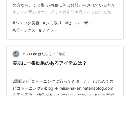
の方なら、シミ取りやHIFU等は普段からされている方が
多いかと思います。 ボッチの年間美容ライフはこんな感
じ。 眉間のボトックス(年に2回) シミ取り(1年or 2年に1
#
バンコク美容
#
シミ取り
#
ピコレーザー
回) HIFU (年3-4回) 基礎中の基礎って感じでアドバンス
#
ボトックス
#
フィラー
レベルはやってないんだけど…これではコンプレックス
が解消できないと最近常々思っておりまして。 そこで今
回は、コンプレックスだった唇のシワを解消すべく初め
てフィラー(ヒアルロン酸)をすることにしたんです♡ こ
•
アフロ de はたらく
3年前
の唇…
美肌に一番効果のあるアイテムは？