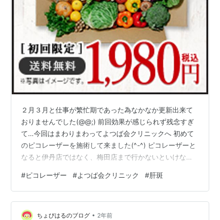
２月３月と仕事が繁忙期であった為なかなか更新出来て
おりませんでした(@@;) 前回効果が感じられず残念すぎ
て…今回はまわりまわってよつば会クリニックへ 初めて
のピコレーザーを施術して来ました(^-^) ピコレーザーと
なると伊丹店ではなく、梅田店まで行かないといけない
（伊丹店でも出来ることを熱望） ブリーゼまで少し歩く
#
ピコレーザー
#
よつば会クリニック
#
肝斑
ので事前に順路をチェックし、 「私梅田詳しいですわ
よ」感を出して行って来ました(^_^)b レーザーなのです
っぴんマスクとキャップ、なにもつけず万全耐性です。
•
（化粧水はつけていいですよと受付で言われた気がす
ちょびはるのブログ
2年前