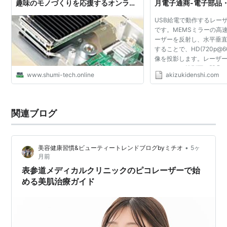
趣味のモノづくりを応援するオンライ
月電子通商-電子部品
ンメディア
USB給電で動作するレー
です。MEMSミラーの高
ーザーを反射し、水平垂直
することで、HD(720p@
像を投影します。レーザ
いるため、投影面の凹凸
www.shumi-tech.online
akizukidenshi.com
ず、常にピントが合いま
ディスプレイが設置しづらい
関連ブログ
•
美容健康習慣&ビューティートレンドブログbyミチオ
5ヶ
月前
表参道メディカルクリニックのピコレーザーで始
める美肌治療ガイド