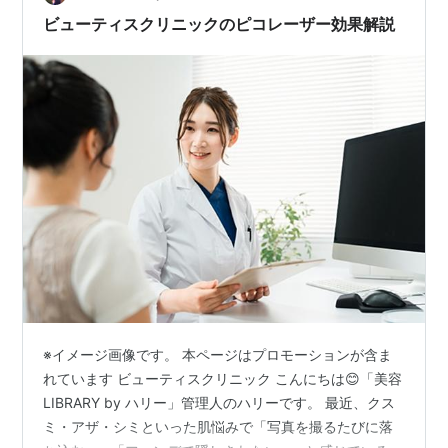
え、「おおむね」なんですよ。ぜんぜん全部じ…
ビューティスクリニックのピコレーザー効果解説
※イメージ画像です。 本ページはプロモーションが含ま
れています ビューティスクリニック こんにちは😊「美容
LIBRARY by ハリー」管理人のハリーです。 最近、クス
ミ・アザ・シミといった肌悩みで「写真を撮るたびに落