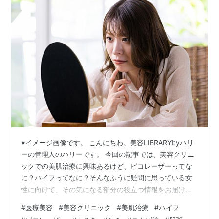
※イメージ画像です。 こんにちわ。美容LIBRARYbyハリ
ーの管理人のハリーです。 今回の記事では、美容クリニ
ックでの美肌治療に興味あるけど、ピコレーザーってな
に？ハイフってなに？そんなふうに疑問に思っている女
性に向けて、その気になる部分の役立つ情報をお届けし
ます。 ピコレーザーとは？ 医療ハイフとは？ ピコレー
#
医療美容
#
美容クリニック
#
美肌治療
#
ハイフ
ザーと医療ハイフの違い それぞれのメリット・デメリッ