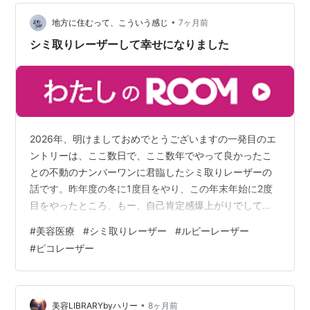
のがピコレーザー治療です。 表参道メディカルクリニッ
クでは、先進的な レーザー機器を活用し、一人ひとりの
•
地方に住むって、こういう感じ
7ヶ月前
肌状態に合わせ…
シミ取りレーザーして幸せになりました
2026年、明けましておめでとうございますの一発目のエ
ントリーは、ここ数日で、ここ数年でやって良かったこ
との不動のナンバーワンに君臨したシミ取りレーザーの
話です。昨年度の冬に1度目をやり、この年末年始に2度
目をやったところ、もー、自己肯定感爆上がりでして。
いやー、本当にやって良かった。たった数万円でこの幸
#
美容医療
#
シミ取りレーザー
#
ルビーレーザー
せが手に入るだなんて、この世の中は捨てたもんじゃな
#
ピコレーザー
い。脱毛もかなりやって良かったけれどそれ以上かもし
れない。やっと俺の人生がスタートかもしんない。気に
していたシミがおおむねなくなって、そのくらいに私は
嬉しい。猛烈に。 シミがなくなったって言ったって、え
•
美容LIBRARYbyハリー
8ヶ月前