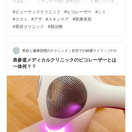
ち込む…」「ファンデで隠しきれない…」と感じている女
性がとても増えています。 スキンケアで改善したいけれ
#
ビューティスクリニック
#
ピコレーザー
#
シミ
ど、もっと早く、しっかり効果を実感したい！そんな気
#
クスミ
#
アザ
#
スキンケア
#
医療美容
持ち、すごくよく分かります🥺 そこで今回ご紹介するの
#
美容クリニック
#
肌治療
が、大阪市内にある人気美容クリニック【ビューティス
クリニック】の最新美容治療「ピコレーザー」です。 ピ
コレーザーは、従来のレーザーよりも、短い照射時間で
シミを瞬時に砕き、肌への…
•
美容と健康習慣のテクニック～在宅での綺麗ライフ
2年前
表参道メディカルクリニックのピコレーザーとは
一体何？？