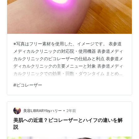
※写真はフリー素材を使用した、イメージです。 表参道
メディカルクリニックの対応院・使用機器 表参道メディ
カルクリニックのピコレーザーの仕組みと利点 表参道メ
ディカルクリニックの主要メニューと対象 表参道メディ
カルクリニックでの効果・回数・ダウンタイム まとめ
PR ↓詳しくはこちらから↓ お肌全般のお悩みを表参道ク
#
ピコレーザー
リニックが解決！ 肌のハリ低下、シミ・そばかす、毛穴
のたるみ、くすみやトーンダウンなどの悩みは多くの方
が抱えています。表参道メディカルクリニックが提供す
•
るピコレーザーは、従来の熱作用に頼らずピコ秒の衝撃
美容LIBRARYbyハリー
2年前
波で色素を粉砕するため、ダウンタイムや色素沈着のリ
美肌への近道？ピコレーザーとハイフの違いを解
スクを抑えつつ高い改善効果が期待…
説