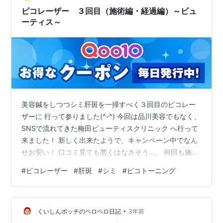
る） 相変わらず人気で人は沢山ですが、受付の方などテ
ピコレーザー ３回目（施術編・経過編）～ビュ
キパキされてるので 苦…
ーティス～
美容鍼をしつつシミ肝斑を一掃すべく３回目のピコレー
ザーに 行って参りました(^-^) 今回は品川美容でもなく、
SNSで流れてきた梅田ビューティスクリニック へ行って
来ました！ 新しく出来たようで、キャンペーン中でなん
せお安い！ 口コミ見ても悪くはなさそう…。 何回も施術
しないとだからお値段大事よね。 （とこの時までは思っ
#
ピコレーザー
#
肝斑
#
シミ
#
ピコトーニング
てました…(T-T)） 立地は梅田駅からすると少し歩き、地
上から行くと少し迷子になりました。 （自分が方向音痴
だからもある） 道端の警備員さまに伺いながらなんとか
•
到着(^0^;) 割と人がいらして、内装は簡易的な仕切りが
くいしんボッチのペロペロ日記
3年前