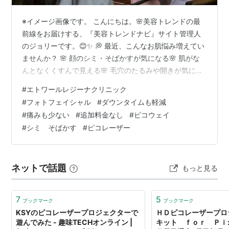
※イメージ画像です。 こんにちは。🌸美容トレンドの最
前線をお届けする、『美容トレンドナビ』サイト管理人
のジョリーです。😊✨ 💭 最近、こんなお肌悩み増えてい
ませんか？ 🌸 顔のシミ・そばかすが気になる🌸 肌がな
んとなくくすんで見える🌸 毛穴のたるみや開きが気にな
る🌸 肌のハリ・ツヤ不足を感じる🌸 「最近老けたか
#
エトワールレジーナクリニック
も…」と感じることが増えた 鏡を見るたびに、「なんだ
#
フォトフェイシャル
#
ダウンタイムも軽減
か昔より疲れて見える…😢」「肌が元気なく見える気が
#
痛みも少ない
#
追加料金なし
#
ピコウェイ
する…」そんな小さな変化を感じ始めていませんか？ 実
#
シミ そばかす
#
ピコレーザー
は、年齢とともに増える シミ・そばかす・くすみ・毛穴
の悩み は、 毎日のスキンケアだけでは改善が、難しいケ
ースもあると言われています。…
ネットで話題
もっと見る
7
5
ブックマーク
ブックマーク
KSYのピコレーザープロジェクターで
ＨＤピコレーザープロ
遊んでみた - 趣味TECHオンライン |
キット ｆｏｒ Ｐｉ: