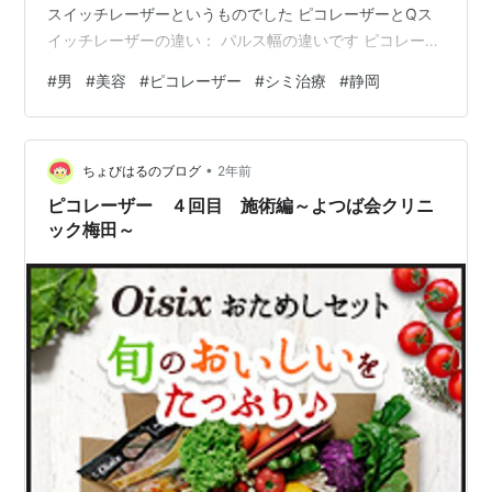
スイッチレーザーというものでした ピコレーザーとQス
イッチレーザーの違い： パルス幅の違いです ピコレーザ
ーの方が1回あたりの照射時間が短いです 僕の受けたピコ
#
男
#
美容
#
ピコレーザー
#
シミ治療
#
静岡
シュアというマシンでは５５０から７５０ピコ秒（１兆
分の１秒）の間で調節可能のようです 一方の、Qスイッ
チレーザーでは（Qスイッチレーザーにもルビーレーザー
•
やYAGレーザーなど色々あるらしい）ナノ秒（１０億分
ちょびはるのブログ
2年前
の１秒）単位の照射になります 効果の違いですが、どち
ピコレーザー ４回目 施術編～よつば会クリニ
らもメラノソームというメ…
ック梅田～