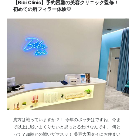
多数あり、割と圧迫感 があったように思います。 受付を
【Bibi Clinic】予約困難の美容クリニック監修！
済ま…
初めての唇フィラー体験♡
貴方は戦っていますか？！ 今年のボッチはですね、今ま
で以上に戦いまくりたいと思っとるわけなんです。 何と
って？加齢との戦いザマスッ！ 美容大国タイにお住まい