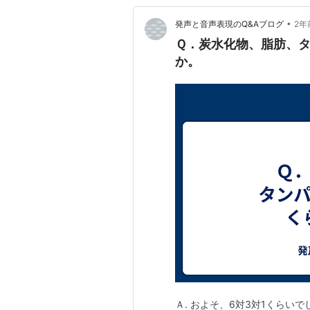
•
発声と音声表現のQ&Aブログ
2年
Ｑ．炭水化物、脂肪、
か。
Ａ. およそ、6対3対1くらい