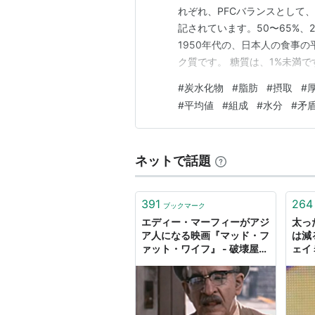
れぞれ、PFCバランスとして
記されています。50〜65%、
1950年代の、日本人の食事
ク質です。 糖質は、1%未満
す。
#
炭水化物
#
脂肪
#
摂取
#
#
平均値
#
組成
#
水分
#
矛
ネットで話題
391
264
ブックマーク
エディー・マーフィーがアジ
太っ
ア人になる映画『マッド・フ
は減
ァット・ワイフ』 - 破壊屋ブ
ェイ
ログ
BB