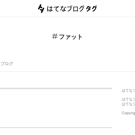
ファット
連ブログ
はてな
はてな
はてな
Copyrig