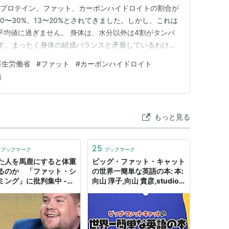
、プロテイン、ファット、カーボンハイドロイトの割合が
20〜30%、13〜20%とされてきました。しかし、これは
の平均値に過ぎません。 身体は、水分以外は4割がタンパ
です。まったく身体の組成バランスと矛盾しているわけで
厚生労働省
#
ファット
#
カーボンハイドロイト
盾
もっと見る
25
ブックマーク
ブックマーク
た人を馬鹿にすると体重
ビッグ・ファット・キャット
るのか 「ファット・シ
の世界一簡単な英語の本: 本:
ミング」に批判集中 -
向山 淳子,向山 貴彦,studio
Cニュース
ET CETRA,たかしまてつを