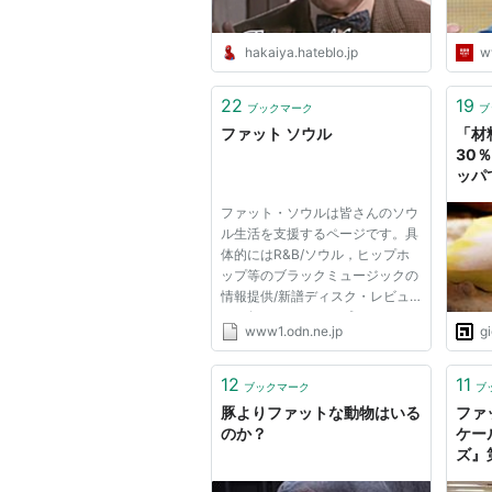
hakaiya.hateblo.jp
w
22
19
ブックマーク
ブ
ファット ソウル
「材
30
ッパ
ン
ファット・ソウルは皆さんのソウ
ル生活を支援するページです。具
体的にはR&B/ソウル，ヒップホ
ップ等のブラックミュージックの
情報提供/新譜ディスク・レビュ
ーを行っています。プロデューサ
www1.odn.ne.jp
g
ーの仕事等についても言及してい
るところが特徴です。
12
11
ブックマーク
ブ
豚よりファットな動物はいる
ファ
のか？
ケール
ズ』
遊ん