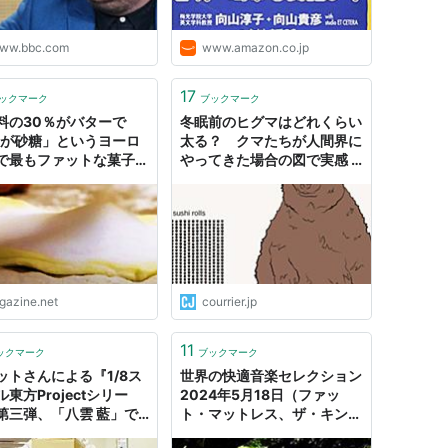
ww.bbc.com
www.amazon.co.jp
17
ックマーク
ブックマーク
料の30％がバターで
冬眠前のヒグマはどれくらい
％が砂糖」というヨーロ
太る？ クマたちが人間界に
で最もファットな菓子パ
やってきた場合の図で実感 |
「ファット・ベア・ウィー
ク」総力特集
igazine.net
courrier.jp
11
ックマーク
ブックマーク
ットさんによる『1/8ス
世界の快適音楽セレクション
東方Projectシリー
2024年5月18日（ファッ
第三弾、「八雲 藍」で
ト・マットレス、ザ・キンク
でみた！｜フィギュアメ
ス、アース・ウィンド&ファ