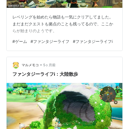
レベリングを始めたら物語も一気にクリアしてました。
まだまだクエストも拠点のことも残ってるので、ここか
らが始まりのようです。
#
ゲーム
#
ファンタジーライフ
#
ファンタジーライフi
•
マルメモコ
5ヶ月前
ファンタジーライフi：大陸散歩