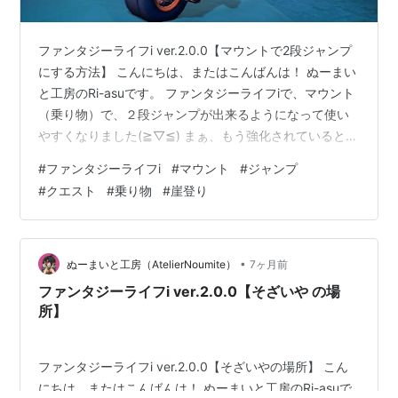
ファンタジーライフi ver.2.0.0【マウントで2段ジャンプ
にする方法】 こんにちは、またはこんばんは！ ぬーまい
と工房のRi-asuです。 ファンタジーライフiで、マウント
（乗り物）で、２段ジャンプが出来るようになって使い
やすくなりました(≧▽≦) まぁ、もう強化されていると思
いますが いちおう何処でマウントが強化されるのか紹介
#
ファンタジーライフi
#
マウント
#
ジャンプ
しますね。 では見ていきますね。 もくじ ファンタジー
#
クエスト
#
乗り物
#
崖登り
ライフi ver.2.0.0【マウントで2段ジャンプにする方法】
クエスト【マウントの極意】の場所。 クエスト【マウン
トの極意】の場所。 マウントを強化するにはクエストを
クリアしないといけないです。 場所はバカ…
•
ぬーまいと工房（AtelierNoumite）
7ヶ月前
ファンタジーライフi ver.2.0.0【そざいや の場
所】
ファンタジーライフi ver.2.0.0【そざいやの場所】 こん
にちは、またはこんばんは！ ぬーまいと工房のRi-asuで