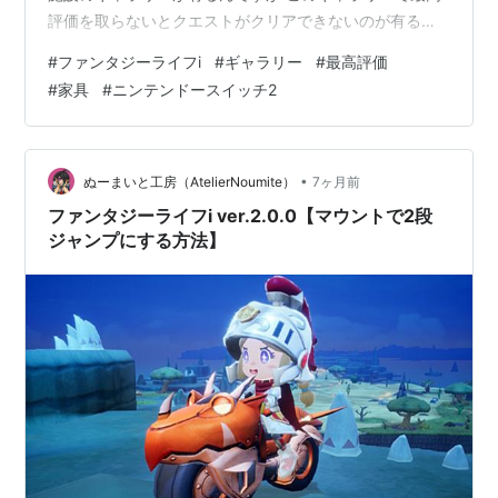
評価を取らないとクエストがクリアできないのが有るの
で さっさと終わらせましょう(=ﾟωﾟ)ﾉ では最高評価のや
#
ファンタジーライフi
#
ギャラリー
#
最高評価
り方を見ていきますね。 もくじ ファンタジーライフi
#
家具
#
ニンテンドースイッチ2
ver.2.0.0【ギャラリー最高評価のやり方】 【ギャラリー
最高評価のやり方】 【ギャラリー最高評価のやり方】 ギ
ャラリー内に置くアイテムや壁に飾れるアイテムを最高
クラスにしないといけないです｡｡｡＿|￣…
•
ぬーまいと工房（AtelierNoumite）
7ヶ月前
ファンタジーライフi ver.2.0.0【マウントで2段
ジャンプにする方法】