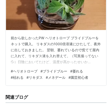
前から欲しかったPW ヘリオトロープ ブライドブルーを
ネットで購入。 リキダスの1000倍溶液にひたして、夜外
に出しておきました。 翌朝、萎れているので慌てて屋内
に入れて、リキダス液を入れ替えて。（写真撮ってない
💦）日陰においてたけど、温度が高かったせいか
な。。。 どんどんどんどん萎れていくので、メネデール
#
ヘリオトロープ
#
ブライドブルー
#
萎れる
の100倍溶液に変更。 手遅れでしたね。。。真水に変え
#
枯れる
#
リキダス
#
メネデール
#
園芸初心者
てみたけど、もうどうしようもない状態です😔 どうした
らよかったんだろう、、、調べたら温度差にも弱いらし
いから、植え付けて根付くまでは屋内においておいた方
関連ブログ
がよかったのかも。 これ、新芽が出ることあるのかな？
ダメそうな気がする。。。 植え付け…