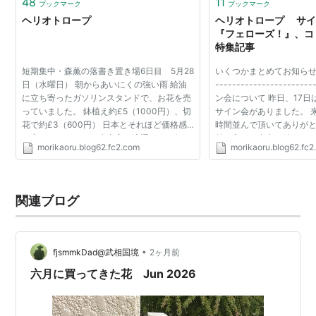
48
11
ブックマーク
ブックマーク
ヘリオトロープ
ヘリオトロープ サイ
『フェローズ！』、コ
特集記事
短期集中・森薫の落書き置き場6日目 5月28
いくつかまとめてお知らせを。 
日（水曜日） 朝からあいにくの強い雨 給油
----------------------
に立ち寄ったガソリンスタンドで、お花を売
ン会について 昨日、17
っていました。 鉢植え約£5（1000円）、切
サイン会がありました。 
花で約£3（600円） 日本とそれほど価格感
時間並んで頂いてありが
が変わりませんが、生産高や流通やらが似て
差し入れも本当に嬉しかっ
morikaoru.blog62.fc2.com
morikaoru.blog62.fc
いたりするのでしょうか。 まずは郵便局へ行
すが、お礼を言わせて頂
き、昨日（ヘイ・オ...
時間の都合...
関連ブログ
•
fjsmmkDad@武相国境
2ヶ月前
六月に買ってきた花 Jun 2026