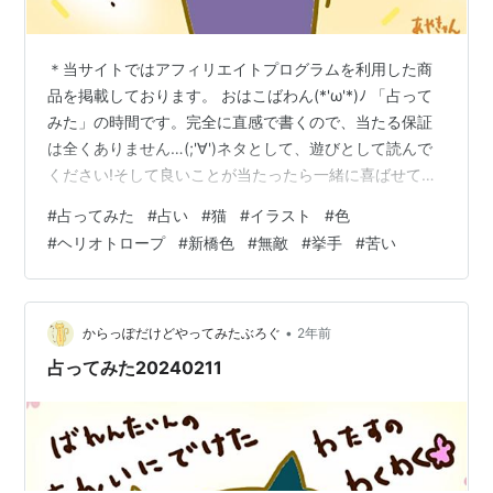
＊当サイトではアフィリエイトプログラムを利用した商
品を掲載しております。 おはこばわん(*'ω'*)ﾉ 「占って
みた」の時間です。完全に直感で書くので、当たる保証
は全くありません…(;'∀')ネタとして、遊びとして読んで
ください!そして良いことが当たったら一緒に喜ばせてく
ださい!! 完全なる遊びなので、この記事を朝🌞読んで今
#
占ってみた
#
占い
#
猫
#
イラスト
#
色
日の運勢にするもよし夜 🌛読んで明日の運勢にするもよ
#
ヘリオトロープ
#
新橋色
#
無敵
#
挙手
#
苦い
し来週、来月の…なんてのもありでご自由にして頂けれ
ばと考えています。 それではやってみよう('ω')ﾉ 次の２
色のうち、どちらかを選んでください。結果は下～～ ～
～ 結果 ～～ ヘリオトロープを選んだ方… 無敵な感覚に
•
からっぽだけどやってみたぶろぐ
2年前
なれ…
占ってみた20240211