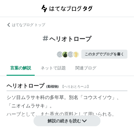
はてなブログ トップ
ヘリオトロープ
このタグでブログを書く
言葉の解説
ネットで話題
関連ブログ
ヘリオトロープ
(
動植物
)
【
へりおとろーぷ
】
シソ目ムラサキ科の多年草。別名「コウスイソウ」、
「ニオイムラサキ」。
ハーブとして、また香水の原料として用いられる。
解説の続きを読む