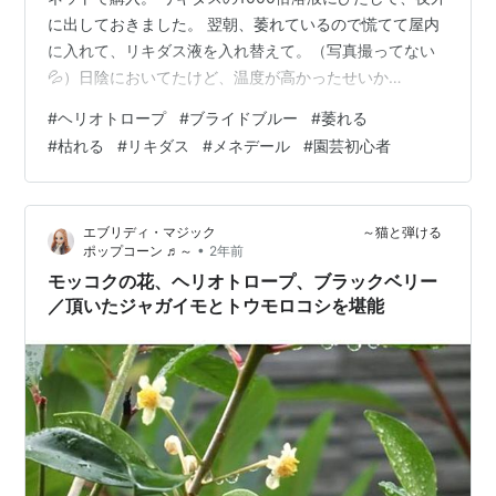
に出しておきました。 翌朝、萎れているので慌てて屋内
に入れて、リキダス液を入れ替えて。（写真撮ってない
💦）日陰においてたけど、温度が高かったせいか
な。。。 どんどんどんどん萎れていくので、メネデール
#
ヘリオトロープ
#
ブライドブルー
#
萎れる
の100倍溶液に変更。 手遅れでしたね。。。真水に変え
#
枯れる
#
リキダス
#
メネデール
#
園芸初心者
てみたけど、もうどうしようもない状態です😔 どうした
らよかったんだろう、、、調べたら温度差にも弱いらし
いから、植え付けて根付くまでは屋内においておいた方
エブリディ・マジック ～猫と弾ける
がよかったのかも。 これ、新芽が出ることあるのかな？
•
ポップコーン ♬～
2年前
ダメそうな気がする。。。 植え付け…
モッコクの花、ヘリオトロープ、ブラックベリー
／頂いたジャガイモとトウモロコシを堪能