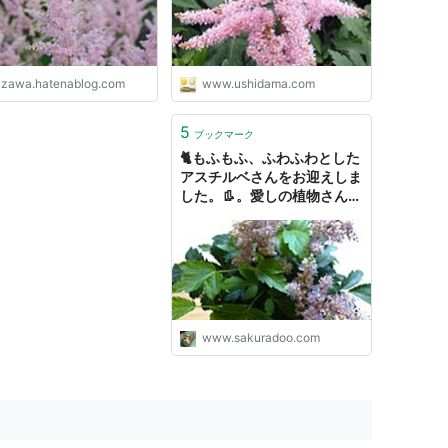
0zawa.hatenablog.com
www.ushidama.com
5
ブックマーク
🐈もふもふ、ふわふわとした
アスチルベさんをお迎えしま
した。👢。愛しの植物さん
歩。👢。 - 桜さくら堂
www.sakuradoo.com