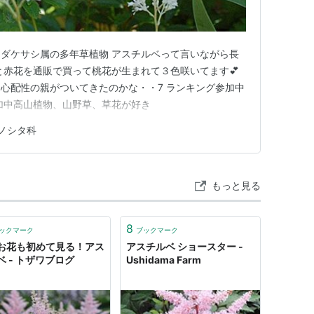
ダケサシ属の多年草植物 アスチルベって言いながら長
と赤花を通販で買って桃花が生まれて３色咲いてます💕
心配性の親がついてきたのかな・・7 ランキング参加中
加中高山植物、山野草、草花が好き
ノシタ科
もっと見る
8
ックマーク
ブックマーク
お花も初めて見る！アス
アスチルベ ショースター -
ベ - トザワブログ
Ushidama Farm