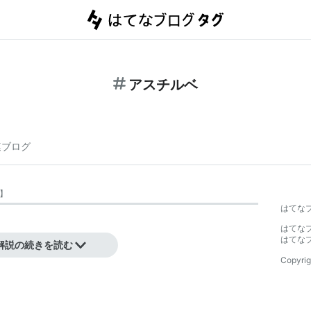
アスチルベ
連ブログ
】
はてな
はてな
はてな
解説の続きを読む
Copyrig