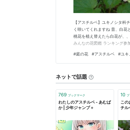
【アスチルベ】ユキノシタ科チ
く咲いてくれますね 昔、白花
桃花を植え替えたら白花が、、
みんなの花図鑑 ランキング参
#
庭の花
#
アスチルベ
#
ユキ
ネットで話題
769
10
ブックマーク
ブ
わたしのアスチルベ - あむぱ
この
か | 少年ジャンプ＋
チル