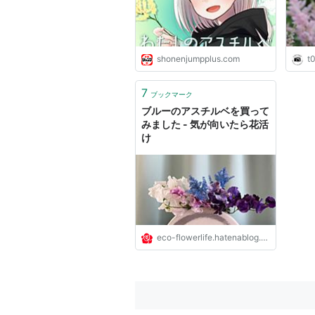
shonenjumpplus.com
t
7
ブックマーク
ブルーのアスチルベを買って
みました - 気が向いたら花活
け
eco-flowerlife.hatenablog.com