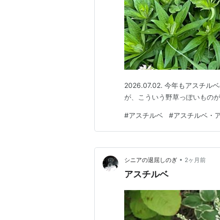
2026.07.02. 今年もア
が、こういう野草っぽいもの
#
アスチルベ
#
アスチルベ・
•
シニアの退屈しのぎ
2ヶ月前
アスチルベ