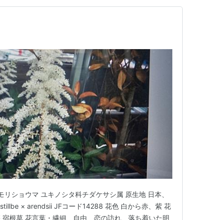
モリショウマ ユキノシタ科チダケサシ属 原生地 日本、
be × arendsii JFコード14288 花色 白から赤、紫 花
壌 宿根草 花言葉・繊細、自由、恋の訪れ、落ち着いた明