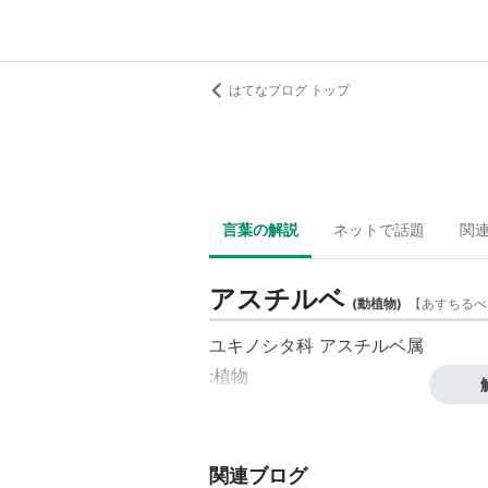
はてなブログ トップ
言葉の解説
ネットで話題
関
アスチルベ
(
動植物
)
【
あすちるべ
ユキノシタ科 アスチルベ属
:植物
関連ブログ