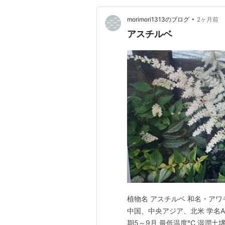
•
morimori1313のブログ
2ヶ月前
アスチルベ
植物名 アスチルベ 和名・アワ
中国、中央アジア、北米 学名Astill
期5～9月 最低温度℃ 湿潤土