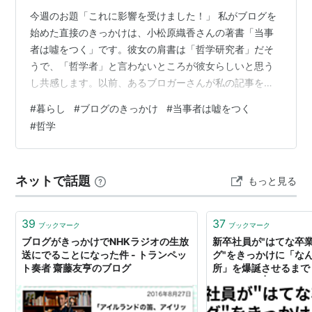
今週のお題「これに影響を受けました！」 私がブログを
始めた直接のきっかけは、小松原織香さんの著書「当事
者は噓をつく」です。彼女の肩書は「哲学研究者」だそ
うで、「哲学者」と言わないところが彼女らしいと思う
し共感します。以前、あるブロガーさんが私の記事を
「実践哲学」と呼んでくださいました。私は「哲学なん
#
暮らし
#
ブログのきっかけ
#
当事者は嘘をつく
て恐れ多い」と思ったのですが、ジャック・デリダの哲
#
哲学
学を愛する小松原さんも、私の「恐れ多い」と似た感覚
かなと勝手に想像します。 ◆記憶と意欲を呼び覚ます 夫
の両親を見送ってひと段落したころ、偶然「当事者は嘘
ネットで話題
もっと見る
をつく」を知りました。懐かしさですぐに読み感想を小
松原さんに送りました。私は自分の本の続きを書き…
39
37
ブックマーク
ブックマーク
ブログがきっかけでNHKラジオの生放
新卒社員が"はてな卒
送にでることになった件 - トランペッ
グ"をきっかけに「な
ト奏者 齋藤友亨のブログ
所」を爆誕させるまで - 
Inside Out | サ
ブログ