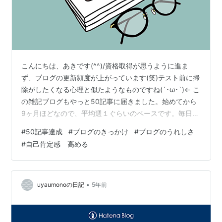
こんにちは、あきです(^^)/資格取得が思うように進ま
ず、ブログの更新頻度が上がっています(笑)テスト前に掃
除がしたくなる心理と似たようなものですね(´･ω･`)← こ
の雑記ブログもやっと50記事に届きました。始めてから
9ヶ月ほどなので、平均週１ぐらいのペースです。毎日更
新や隔日更新されている方は尊敬します🙏 ショボショボ
#
50記事達成
#
ブログのきっかけ
#
ブログのうれしさ
ですが、私が感じたメリットをご覧ください↓ 【そもそ
#
自己肯定感 高める
も始めた理由】・備忘録として（忘れっぽいため）・同
じ環境（借金→FIRE)の人の役に立つ情報を発信するた
め、またFIREの情報を得るため・両学長のyoutube動画
を見て、少しは収益化できるかも？と安易に思ったため
•
uyaumonoの日記
5年前
笑 ※今の…