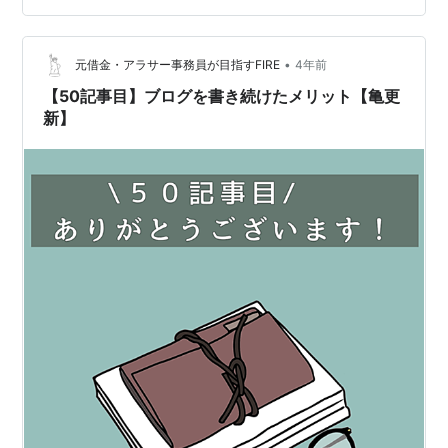
えてはいたんですが、ブログを開いた翌日がちょうど眼
の病院に行く日となり、最初の記事は眼の治療（黄斑変
性）の話となってしまいました。 その後、ようやくホー
•
元借金・アラサー事務員が目指すFIRE
4年前
ムルーター関係も…
【50記事目】ブログを書き続けたメリット【亀更
新】