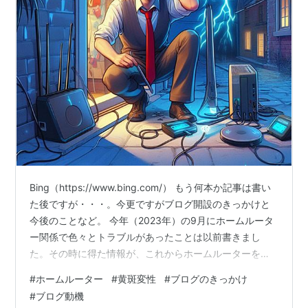
Bing（https://www.bing.com/） もう何本か記事は書い
た後ですが・・・。今更ですがブログ開設のきっかけと
今後のことなど。 今年（2023年）の9月にホームルータ
ー関係で色々とトラブルがあったことは以前書きまし
た。その時に得た情報が、これからホームルーターを契
約しようとしている人の役に立つかもしれないと思った
#
ホームルーター
#
黄斑変性
#
ブログのきっかけ
のが、このブログを始めるきっかけでした。 せっかくブ
#
ブログ動機
ログを開くのだから、他に書けそうな事はないかなと考