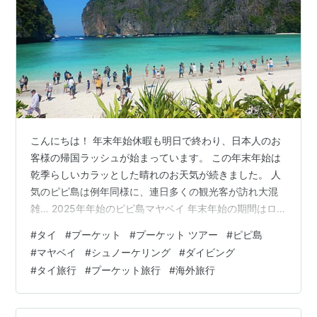
こんにちは！ 年末年始休暇も明日で終わり、日本人のお
客様の帰国ラッシュが始まっています。 この年末年始は
乾季らしいカラッとした晴れのお天気が続きました。 人
気のピピ島は例年同様に、連日多くの観光客が訪れ大混
雑… 2025年年始のピピ島マヤベイ 年末年始の期間はロ
サマベイもボートでいっぱいで、海上も大渋滞です。 そ
#
タイ
#
プーケット
#
プーケット ツアー
#
ピピ島
して、ロサマベイから上陸し、マヤベイに徒歩で移動す
#
マヤベイ
#
シュノーケリング
#
ダイビング
る際もまたまた大行列… カオスな状況ですが、辿り着い
#
タイ旅行
#
プーケット旅行
#
海外旅行
た先にはこの絶景が待っています♡ マヤベイから見る景
色に、エメラルドグリーンの海と白砂のビーチのコント
ラストが非常に美しい光景ですよ。 人気の離島だけあっ