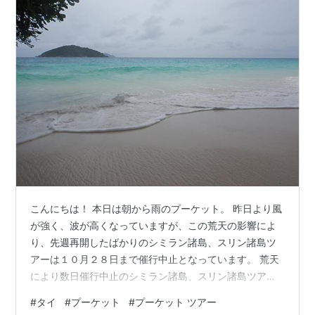
こんにちは！ 本日は朝から雨のプーケット。 昨日より風
が強く、波が高くなっていますが、この荒天の影響によ
り、先週再開したばかりのシミラン諸島、スリン諸島ツ
アーは１０月２８日まで催行中止となっています。 荒天
により数日催行中止のシミラン諸島、スリン諸島ツアー
先日のツアーでは、強風と高波により、ビーチへのアク
#
タイ
#
プーケット
#
プーケット ツアー
セスができず、シミラン諸島8番の島に上陸することがで