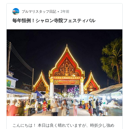
期間中のピピ島マヤベイは絶景 日本のGW期間中は中国
や韓国でも連休となっているので、…
•
ブルマリスタッフ日記
2年前
毎年恒例！シャロン寺院フェスティバル
こんにちは！ 本日は良く晴れていますが、時折少し強め