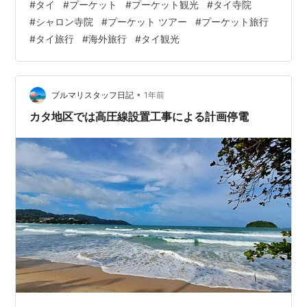
#
タイ
#
プーケット
#
プーケット観光
#
タイ寺院
に綺麗に映え、仏塔に施されており、遠くから見ても近
#
シャロン寺院
#
プーケット ツアー
#
プーケット旅行
くから見ても、その美しさは見ごたえのあるものです
#
タイ旅行
#
海外旅行
#
タイ観光
よ。 ぜひ、プーケットにいらした際は島内観光やお車の
チャーターで、見学に行ってみて下さいね。
•
ブルマリスタッフ日記
1年前
カタ地区では高圧線設置工事による計画停電