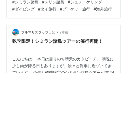
#
シミラン諸島
#
スリン諸島
#
シュノーケリング
きなかったケースもありました。 この荒天は今週初め頃
#
ダイビング
#
タイ旅行
#
プーケット旅行
#
海外旅行
まで続く予報ですが、天候が回復し、早く乾季限定開催
のツアーが楽しめますよう♪
•
ブルマリスタッフ日記
2年前
乾季限定！シミラン諸島ツアーの催行再開！