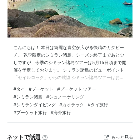
こんにちは！ 本日は綺麗な青空が広がる快晴のカタビー
チ。 乾季限定のシミラン諸島。シーズン終了まであと少
しですが、今季のシミラン諸島ツアーは5月15日頃まで開
催を予定しております。 シミラン諸島のビューポイント
「セイルロック」からの眺望 シミラン諸島ツアーはお子
様連れのご家族に人気なカタマランスピードボート利用
#
タイ
#
プーケット
#
プーケット ツアー
ツ（朝発 or 少しゆっくり発）、リーズナブルで定番のス
#
シミラン諸島
#
シュノーケリング
ピードボート利用（朝発）があります。 ベーシックな英
#
シミランダイビング
#
カオラック
#
タイ旅行
語ガイド、当店の専属ガイド付きで安心の日本語ガイド
#
プーケット旅行
#
海外旅行
プランをご用意しております。 価格、出発時間、ボート
タイプ、日本語ガイド付きなどご希望に合わせてツアー
をお選び頂くことができます。…
ネットで話題
もっと見る