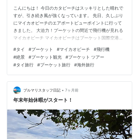
こんにちは！ 今日のカタビーチはスッキリとした晴れで
すが、引き続き風が強くなっています。 先日、久しぶり
にマイカオビーチのエアポートビューポイントに行って
きました。 大迫力！プーケットの間近で飛行機が見れる
マイカオビーチ マイカオビーチはプーケット国際空港の
すぐお隣に位置する人気ビーチ。 飛行機が頭上スレスレ
#
タイ
#
プーケット
#
マイカオビーチ
#
飛行機
を通過する瞬間を間近で見れる激レアフォトスポットで
#
絶景
#
プーケット観光
#
プーケット ツアー
す。 SNS映えもする為、毎日多くの観光客がここを訪れ
#
タイ旅行
#
プーケット旅行
#
海外旅行
ています。 マイカオビーチの駐車場に車を停め、サムロ
ーと呼ばれる（タイ式のトライシクル）に乗り換え、右
手にマイカオビーチ、左手にリゾートホテルを横目にビ
ューポイントまで移動します（片道2…
•
ブルマリスタッフ日記
7ヶ月前
年末年始休暇がスタート！