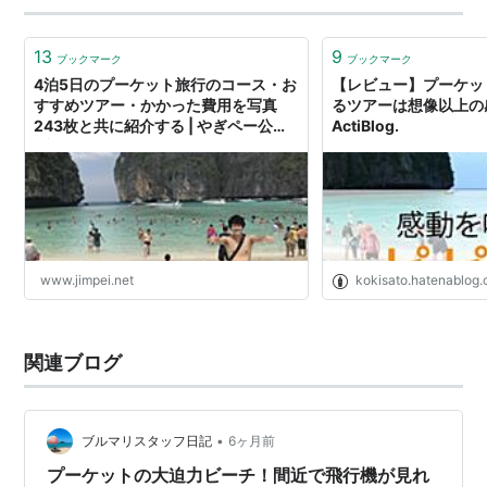
13
9
ブックマーク
ブックマーク
4泊5日のプーケット旅行のコース・お
【レビュー】プーケッ
すすめツアー・かかった費用を写真
るツアーは想像以上の
243枚と共に紹介する | やぎペー公式
ActiBlog.
ブログ
www.jimpei.net
kokisato.hatenablog
関連ブログ
•
ブルマリスタッフ日記
6ヶ月前
プーケットの大迫力ビーチ！間近で飛行機が見れ