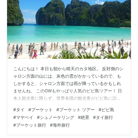
こんにちは！ 本日も朝から晴天のカタ地区。 反対側のシ
ャロン方面の山には、灰色の雲がかかっているので、も
しかすると、シャロン方面では雨が降っているかもしれ
ませんね。 このGWもやっぱり人気のピピ島ツアー！ 日
本人観光客に限らず、世界各国の観光客がピピ島に訪れ
ピピ島のエメラルドグリーンの海や景観を楽しんでいま
#
タイ
#
プーケット
#
プーケット ツアー
#
ピピ島
す。 ギリギリ乾季の今は、お天気が良ければ、有名なマ
#
マヤベイ
#
シュノーケリング
#
絶景
#
タイ旅行
ヤベイからはこんな絶景を見ることができますよ。 太陽
#
プーケット旅行
#
海外旅行
の光を浴びたマヤベイの海の色は一段と綺麗ですね！ ビ
ューポイントからでも見てわかる透明度の良さ！！ GW