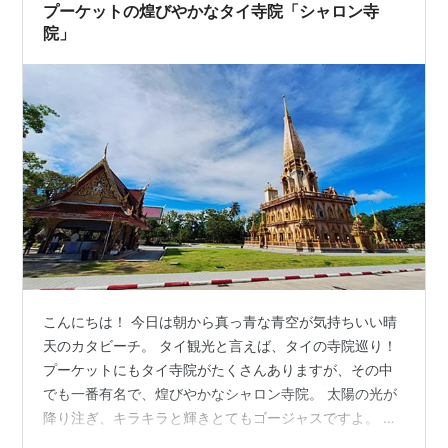
プーケットの煌びやかなタイ寺院「シャロン寺
院」
こんにちは！ 今日は朝から真っ青な青空が気持ちいい晴
天のカタビーチ。 タイ観光と言えば、タイの寺院巡り！
プーケットにもタイ寺院がたくさんありますが、その中
でも一番有名で、煌びやかなシャロン寺院。 太陽の光が
降り注ぎ、キラキラと輝きとてもゴージャスですよ。 プ
ーケットで一番有名なシャロン寺院 プーケットの青い空