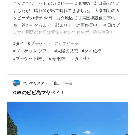
こんにちは！ 今日のカタビーチは風強め、朝は曇ってい
ましたが、晴れ間が出て晴れてきました。 大潮間近のカ
タビーチの様子 今日、カタ地区では高圧線設置工事の
為、朝から夕方まで一部エリアで計画停電中。 今日はブ
ルマリ周辺のお店は電気が付いておらず、臨時休業とな
っているところも。 ブルマリも停電対象エリアですが、
#
タイ
#
プーケット
#
カタビーチ
ソーラー発電のおかげで、計画停電も関係無し！ 今日は
#
プーケット ツアー
#
太陽光発電
#
タイ旅行
お天気も良く、太陽光ガンガン！発電＆蓄電バッチリ！
#
プーケット旅行
#
海外旅行
#
タイ生活
ということで、通常営業しています！
•
ブルマリスタッフ日記
1年前
GWのピピ島マヤベイ！