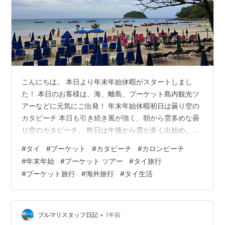
こんにちは。 本日より年末年始休暇がスタートしまし
た！ 本日のお客様は、海、離島、プーケット島内観光ツ
アーなどに元気にご出発！ 年末年始休暇初日は曇り空の
カタビーチ 本日も引き続き風が強く、朝から雲多めな曇
り空のカタビーチ。 昨日は午後から雲が多く出始め、カ
タ地区では夕方にスコールがありました。 日中はどうか
#
タイ
#
プーケット
#
カタビーチ
#
カロンビーチ
お天気崩れませんようにっ！ 今年は人気のピピ島やシミ
#
年末年始
#
プーケット ツアー
#
タイ旅行
ラン諸島ツアーにまだ空きがあるツアーもございます。
#
プーケット旅行
#
海外旅行
#
タイ生活
現地到着後に予約を検討されている方もまだ予約間に合
うかもしれませんよ。 まだツアーのご予約をされていな
い方は、空き状況をお問い合わせ下さいね。
•
ブルマリスタッフ日記
1年前