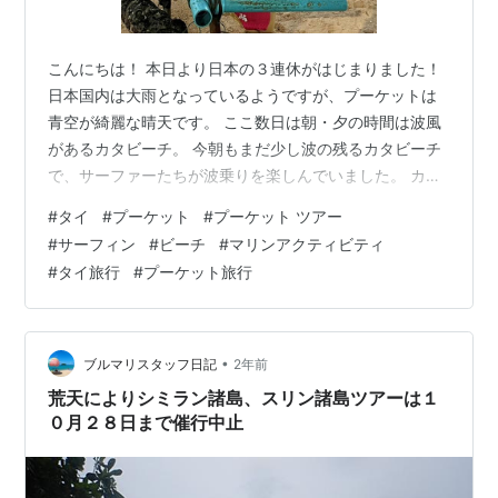
こんにちは！ 本日より日本の３連休がはじまりました！
日本国内は大雨となっているようですが、プーケットは
青空が綺麗な晴天です。 ここ数日は朝・夕の時間は波風
があるカタビーチ。 今朝もまだ少し波の残るカタビーチ
で、サーファーたちが波乗りを楽しんでいました。 カタ
ビーチで朝活！ 11月に入り、より乾季の傾向が強くなっ
#
タイ
#
プーケット
#
プーケット ツアー
て行く時期ですが、カタビーチのサーフィンシーズンも
#
サーフィン
#
ビーチ
#
マリンアクティビティ
そろそろ終わり。 現在は波も緩やかなので、初心者さん
#
タイ旅行
#
プーケット旅行
にもお勧めですよ！ この連休にプーケットにお越しの方
は、カタビーチで今は残り少ない波乗りチャンスをぜ
ひ！
•
ブルマリスタッフ日記
2年前
荒天によりシミラン諸島、スリン諸島ツアーは１
０月２８日まで催行中止