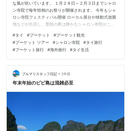
な風が吹いています。 １月２８日～２月３日までシャロ
ン寺院で毎年恒例のお祭りが開催されます。 今年もシャ
ロン寺院フェスティバル開催 ローカル屋台や移動式遊園
地などが出店し、普段の夜は静かなシャロン寺院がこの
お祭りの期間はたくさんの地元の人や観光客でとても賑
#
タイ
#
プーケット
#
プーケット観光
やかになりますよ。 夜のシャロン寺院もライトアップさ
#
プーケット ツアー
#
シャロン寺院
#
タイ旅行
れて、昼間とは違う印象でとても綺麗ですので、シャロ
#
プーケット旅行
#
海外旅行
#
タイ生活
ン寺院のお祭りに行かれる際は、ぜひ、夜のシャロン寺
院も見てみてくださいね。
•
ブルマリスタッフ日記
2年前
年末年始のピピ島は混雑必至