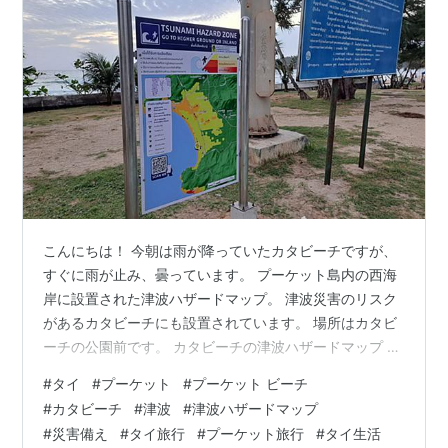
こんにちは！ 今朝は雨が降っていたカタビーチですが、
すぐに雨が止み、曇っています。 プーケット島内の西海
岸に設置された津波ハザードマップ。 津波災害のリスク
があるカタビーチにも設置されています。 場所はカタビ
ーチの公園前です。 カタビーチの津波ハザードマップ タ
イ語表記のみですが、タイ語が分からない人でも、避難
#
タイ
#
プーケット
#
プーケット ビーチ
すべき場所（高所や避難ビル）や避難経路が見て分かる
#
カタビーチ
#
津波
#
津波ハザードマップ
ようになっています。 さらに、ハザードマップ左下のQR
#
災害備え
#
タイ旅行
#
プーケット旅行
#
タイ生活
コードをスキャンすると、津波が発生した時に被害状況