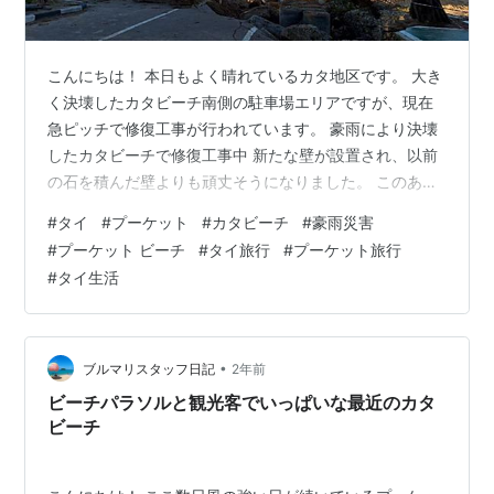
こんにちは！ 本日もよく晴れているカタ地区です。 大き
く決壊したカタビーチ南側の駐車場エリアですが、現在
急ピッチで修復工事が行われています。 豪雨により決壊
したカタビーチで修復工事中 新たな壁が設置され、以前
の石を積んだ壁よりも頑丈そうになりました。 このあと
また大雨が降らないことを祈るばかりですが、まだ雨季
#
タイ
#
プーケット
#
カタビーチ
#
豪雨災害
が続くので、心配ではありますね。
#
プーケット ビーチ
#
タイ旅行
#
プーケット旅行
#
タイ生活
•
ブルマリスタッフ日記
2年前
ビーチパラソルと観光客でいっぱいな最近のカタ
ビーチ