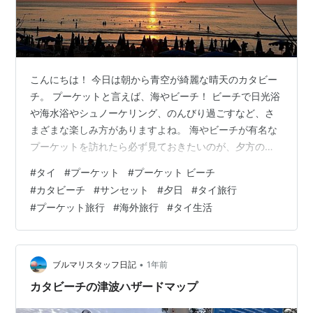
こんにちは！ 今日は朝から青空が綺麗な晴天のカタビー
チ。 プーケットと言えば、海やビーチ！ ビーチで日光浴
や海水浴やシュノーケリング、のんびり過ごすなど、さ
まざまな楽しみ方がありますよね。 海やビーチが有名な
プーケットを訪れたら必ず見ておきたいのが、夕方のサ
ンセット！ プーケットで見れるサンセットの美しさは格
#
タイ
#
プーケット
#
プーケット ビーチ
別ですよ。 プーケットの西海岸では、お天気の良い日は
#
カタビーチ
#
サンセット
#
夕日
#
タイ旅行
美しいサンセットを眺めることができます。 西海岸のビ
#
プーケット旅行
#
海外旅行
#
タイ生活
ーチでは、地平線に沈む夕日がとても綺麗に見えます
よ。 プーケットで極上のサンセットを堪能！ 先日の夕暮
れ時、オレンジ色に輝く夕日の真下をクルーズ船が航行
する光景を見ることができました。 …
•
ブルマリスタッフ日記
1年前
カタビーチの津波ハザードマップ