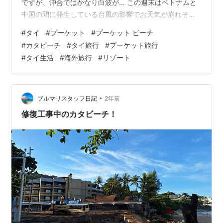
ですが、沖合ではかなり白波が… この週末はベトナムと
中国の間に発生している台風の影響でお天気が崩れそ
う。 強風のカタビーチ 夏休みも終わり日本人観光客はほ
#
タイ
#
プーケット
#
プーケット ビーチ
とんどいませんが、カタビーチは相変わらずロシア人と
#
カタビーチ
#
タイ旅行
#
プーケット旅行
中国人でいっぱい。 ここは本当にタイか！？と思うよう
#
タイ生活
#
海外旅行
#
リゾート
な異国感溢れる光景が広がっています。
•
ブルマリスタッフ日記
2年前
修復工事中のカタビーチ！