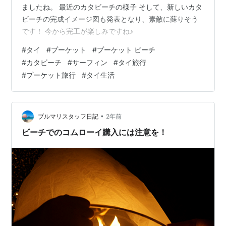
ましたね。 最近のカタビーチの様子 そして、新しいカタ
ビーチの完成イメージ図も発表となり、素敵に蘇りそう
です！ 今から完工が楽しみですね♪
#
タイ
#
プーケット
#
プーケット ビーチ
#
カタビーチ
#
サーフィン
#
タイ旅行
#
プーケット旅行
#
タイ生活
•
ブルマリスタッフ日記
2年前
ビーチでのコムローイ購入には注意を！