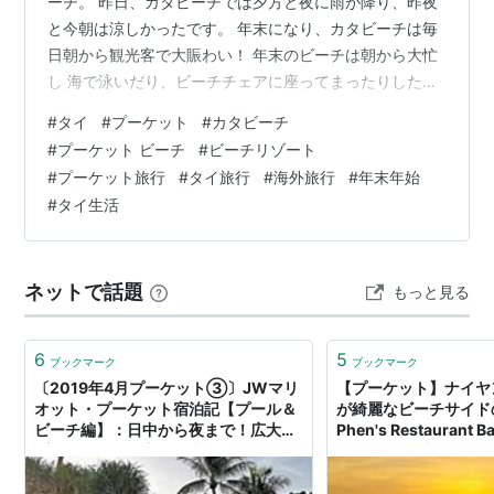
ーチ。 昨日、カタビーチでは夕方と夜に雨が降り、昨夜
と今朝は涼しかったです。 年末になり、カタビーチは毎
日朝から観光客で大賑わい！ 年末のビーチは朝から大忙
し 海で泳いだり、ビーチチェアに座ってまったりした
り、朝から多くの観光客がカタビーチを楽しんでいま
#
タイ
#
プーケット
#
カタビーチ
す。 円安＆バーツ高の影響が大きく、この年末年始にプ
#
プーケット ビーチ
#
ビーチリゾート
ーケットにお越しの方はオプショナルツアーの予約を躊
#
プーケット旅行
#
タイ旅行
#
海外旅行
#
年末年始
躇してしまう方もいるのでは？ せっかくビーチリゾート
#
タイ生活
に来たなら、プーケットのビーチを存分に満喫してみる
のもいいですよ！
ネットで話題
もっと見る
6
5
ブックマーク
ブックマーク
〔2019年4月プーケット③〕JWマリ
【プーケット】ナイヤ
オット・プーケット宿泊記【プール＆
が綺麗なビーチサイド
ビーチ編】：日中から夜まで！広大な
Phen's Restaurant B
プールの楽しみ方を写真多めで紹介！
の旅した:子連れ海外
- My Superior Life