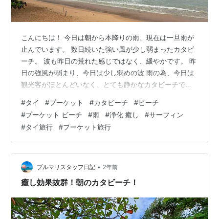
こんにちは！ 今日は朝から本降りの雨、現在は一旦雨が
止んでいます。 数日続いた強い風が少し弱まったカタビ
ーチ。 波も昨日の荒れた感じではなく、緩やかです。 昨
日の強風が弱まり、今日は少し弱めの波 雨の為、今日は
観光客がほとんどいなく、とても静かなカタビーチでし
た。 『雨』というと、一般的には不快感や憂鬱、暗いな
#
タイ
#
プーケット
#
カタビーチ
#
ビーチ
どネガティブな思考になりがちですが、雨の中の散歩は
#
プーケット ビーチ
#
雨
#
浄化 癒し
#
サーフィン
雨に打たれることで、浄化された気分になり、心も体も
#
タイ旅行
#
プーケット旅行
スッキリしますよ。 今週は悪天候予報のプーケットです
が、雨の日でもネガティブでなく、ポジティブに楽しん
でみては？
•
ブルマリスタッフ日記
2年前
癒し効果抜群！朝のカタビーチ！