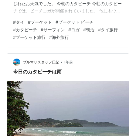
じれたお天気でした。 今朝のカタビーチ 今朝のカタビー
チでは、ビーチヨガが開催されていました。 他にもウォ
ーキングやサーフィンをして、朝からアクティブに活動
#
タイ
#
プーケット
#
プーケット ビーチ
する人たちもいました。 週末の朝の静かなビーチは朝活
#
カタビーチ
#
サーフィン
#
ヨガ
#
朝活
#
タイ旅行
にもぴったりですね！ プーケット滞在中、少し早く起き
#
プーケット旅行
#
海外旅行
た朝はぜひ、近くのビーチで朝活してみては？ いつもよ
り充実した一日が過ごせるかもしれませんよ♪
•
ブルマリスタッフ日記
1年前
今日のカタビーチは雨