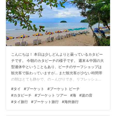
こんにちは！ 本日は少しどんよりと曇っているカタビー
チです。 今朝のカタビーチの様子です。 週末＆中国の大
型連休中ということもあり、ビーチのサーフショップは
観光客で賑わっていますが… まだ観光客が少ない時間帯
の朝はとても静かで、の～んびりでき、リフレッシュに
は最適♪ 穏やかなカタビーチ 10月に入り、海や風向きも
#
タイ
#
プーケット
#
プーケット ビーチ
少しずつ変わってきそうです。 昨晩の雨で海は少し濁っ
#
カタビーチ
#
プーケット ツアー
#
海
#
波の音
ていますが、本日は風があまりない為、波も穏やか！ サ
#
タイ旅行
#
プーケット旅行
#
海外旅行
ーフィンシーズンの終了もあと少しですね。 乾季も待ち
遠しいですが、雨季の静かな雰囲気もまた良きです♡