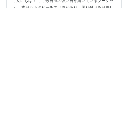
こんにちは！ ここ数日風の強い日が続いているプーケッ
ト。 本日もカタビーチでは風があり、照り付ける日差し
でも過ごしやすいお天気です。 スカッと晴れた青空と青
い海が綺麗なカタビーチ！ ビーチパラソルで埋め尽くさ
れたカタビーチ 乾季に入り、少しずつ範囲が広がってい
たカタビーチのビーチパラソル。 今ではビーチの端から
#
タイ
#
プーケット
#
プーケット ビーチ
端までビーチパラソルで埋め尽くされ、景観が悪化… ビ