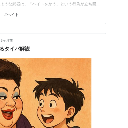
のような武器は、「ヘイトをかう」という行為が立ち回り
かし、多くの人が考えている「ヘイト」と、実際にチー
３
#
ヘイト
し違うのではないかと思っています。 一般的な認識と
いるヘイトとは、 相手に見ら…
5ヶ月前
るタイパ解説