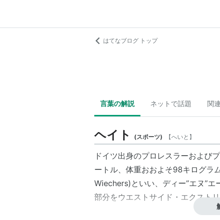
はてなブログ トップ
言葉の解説
ネットで話題
関
ヘイト
(
スポーツ
)
【
へいと
】
ドイツ出身のプロレスラーおよびプ
ートル、体重おおよそ98キログラム
Wiechers)といい、ディー”エヌ
部分をウエストサイド・エクストリ