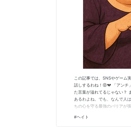
この記事では、SNSやゲーム
話しするわね！😡💔 「ア
た言葉が溢れてるじゃない？ 
あるわよね。でも、なんで人
ちの心を守る最強のバリアが張れ
ー」との付き合い方を、アタ
#
ヘイト
ぽじって聞きなさい！👂💎 
見てたら、コメント欄が「ヘイ