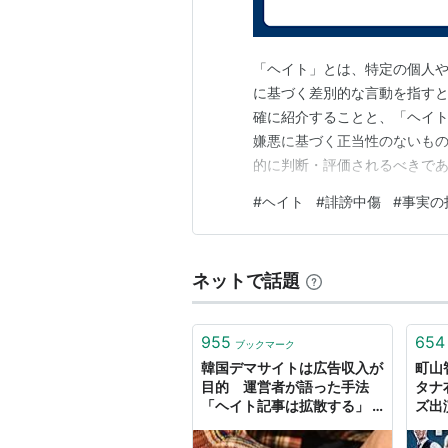
「ヘイト」とは、特定の個人
に基づく差別的な言動を指すと
確に紹介することと、「ヘイ
嫌悪に基づく正当性のないも
的に判断・評価されるべきであ
がら、それに対する批判や事
#
ヘイト
#
誹謗中傷
#
事実の
化することは許されない。事
めようとするなら、それは健全
ネットで話題
955
654
ブックマーク
韓国デマサイトは広告収入が
町山
目的 運営者が語った手法
タナ
「ヘイト記事は拡散する」 -
ズ出
BuzzFeed News