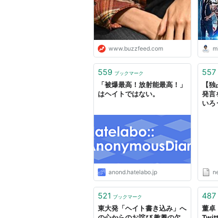
www.buzzfeed.com
m
559
557
ブックマーク
「被爆最高！放射能最高！」
【独
はヘイトではない。
発言
いろ
クだ
ブン）
anond.hatelabo.jp
n
521
487
ブックマーク
東大発「ヘイト書き込み」へ
董卓
の心からのお詫び 教養の欠
Twi