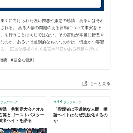
や集団に向けられた強い憎悪や嫌悪の感情、あるいはそれ
される。 ある人物の問題のある言動について事実を正
ト」を行うことは同じではない。その言動が本当に憎悪や
のなのか、あるいは差別的なものなのかは、慎重かつ客観
る。 正当な根拠を欠く発言や問題のある行動を行いな
実の指摘をすべて「ヘイトだ！」と決めつけて自己を正当
指摘
#
健全な批判
実に基づく検証や批判まで「ヘイト」という言葉で封じ込
な議論を妨げることになる。…
もっと見る
598
ブックマーク
ブックマーク
智浩 共和党大会とオル
「喫煙者は不道徳な人間」極
右翼とゴーストバスター
論ヘイトはなぜ先鋭化するの
演者ヘイトを語る
か