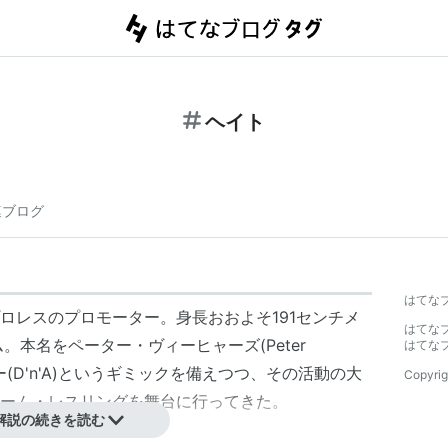
ヘイト
連ブログ
はてな
ロレスのプロモーター。身長おおよそ191センチメ
はてな
。本名をペーター・ヴィーヒャーズ(Peter
はてな
”エー(D'n'A)というギミックを備えつつ、その活動の大
Copyrig
ーム・レスリングを舞台に行ってきた。
解説の続きを読む