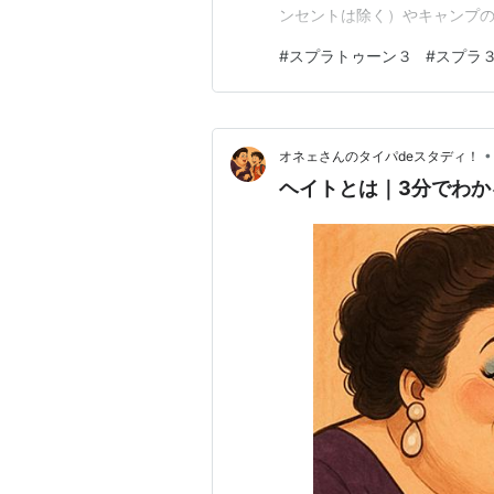
ンセントは除く）やキャンプ
の重要な要素になります。 し
#
スプラトゥーン３
#
スプラ
ムに利益を生む「ヘイト」は少
誤解 多くの人がイメージして
•
オネェさんのタイパdeスタディ！
ヘイトとは｜3分でわか