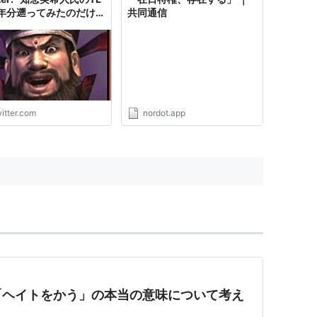
年分遡ってみたのだけ
共同通信
著作情報と猫が中心の平
ったTLが、コロナ禍で
情報ツイートがバズる→
や政権批判者へのマウン
ングがバズる→ツイート
化→李琴峰氏に対するヘ
に至るという「急激にお
itter.com
nordot.app
く…
s://t.co/tNPtq42oGP"
「ヘイトをかう」の本当の意味について考え