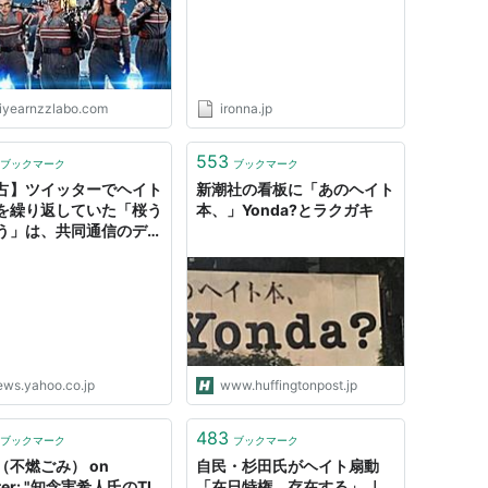
iyearnzzlabo.com
ironna.jp
553
ブックマーク
ブックマーク
占】ツイッターでヘイト
新潮社の看板に「あのヘイト
を繰り返していた「桜う
本、」Yonda?とラクガキ
う」は、共同通信のデス
った（NEWSポストセ
 - Yahoo!ニュース
ews.yahoo.co.jp
www.huffingtonpost.jp
483
ブックマーク
ブックマーク
（不燃ごみ） on
自民・杉田氏がヘイト扇動
tter: "知念実希人氏のTL
「在日特権、存在する」 ｜