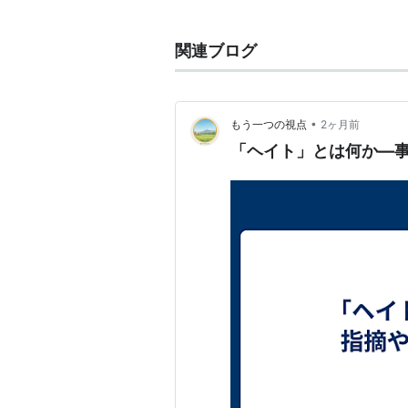
ヘイト
(
音楽
)
【
へいと
】
HATE
関連ブログ
ポーランド出身のデスメタル/ブラックメタ
Sinner(Gt/Vo)が中心とな
たが、現在はブラックメタルやイン
•
もう一つの視点
2ヶ月前
る。
「ヘイト」とは何か―