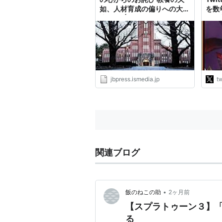
如、人材育成の偏りへの大反
を数
省(1/8) | JBpress（Japan
ど、
Business Press）
和だ
医療
野党
ティ
過激
イト
jbpress.ismedia.jp
tw
かし
http
関連ブログ
•
飯のねこの助
2ヶ月前
【スプラトゥーン３】
る