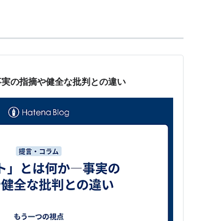
ルバンド。1990年にAdam The First
り結成された。初期のアルバムはデスメタルスタイルであっ
ダストリアルの要素を持つデスメタルとなってい
事実の指摘や健全な批判との違い