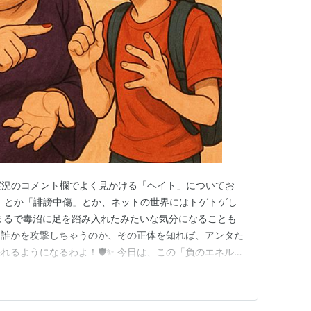
実況のコメント欄でよく見かける「ヘイト」についてお
ンチ」とか「誹謗中傷」とか、ネットの世界にはトゲトゲし
まるで毒沼に足を踏み入れたみたいな気分になることも
は誰かを攻撃しちゃうのか、その正体を知れば、アンタた
るようになるわよ！🛡️✨ 今日は、この「負のエネルギ
シがガッツリ教え込んであげるから、しっかり耳の穴かっ
👦：ねぇねぇ、オネェさん！さっき好きなゲームの動画を
ト」ですごいことになっ…