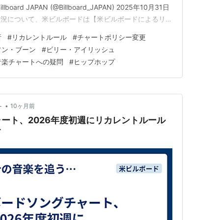
Billboard JAPAN (@Billboard_JAPAN) 2025年10月31日
状況について、米ビルボードは【米ビルボードによるリカ
スウィフト『The Life Of A Showgirl』収録曲の
析
#
リカレントルール
#
チャートポリシー変更
い後退】等を理由…
ソン・ブーン
#
ビリー・アイリッシュ
音楽チャートへの疑問
#
ヒップホップ
•
－
10ヶ月前
ート、2026年度初週にリカレントルール
て