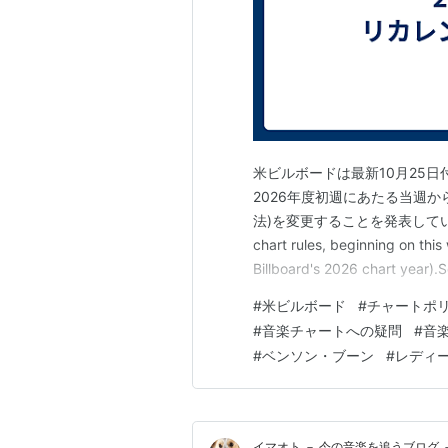
米ビルボードは最新10月25
2026年度初週にあたる当週
法)を変更することを発表しています。 .@bi
chart rules, beginning on this
Billboard's 2026 chart year).
#
米ビルボード
#
チャートポ
#
音楽チャートへの疑問
#
音
#
ベンソン・ブーン
#
レディ
イマオト － 今の音楽を追うブログ 