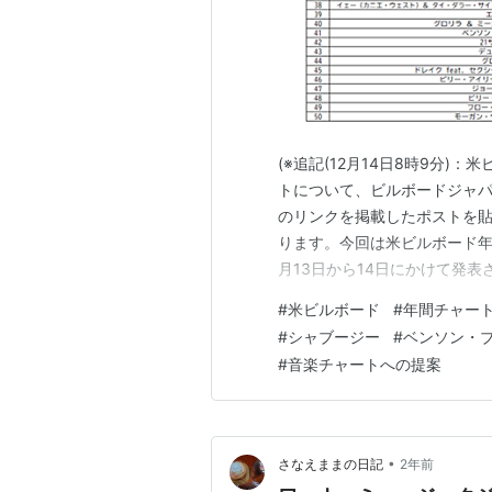
(※追記(12月14日8時9分
トについて、ビルボードジャ
のリンクを掲載したポストを貼
ります。今回は米ビルボード年
月13日から14日にかけて発表
をチェックします。昨年の動
#
米ビルボード
#
年間チャー
今年度の集計期間は2023年10
#
シャブージー
#
ベンソン・
2024年度の米ビルボー…
#
音楽チャートへの提案
•
さなえままの日記
2年前