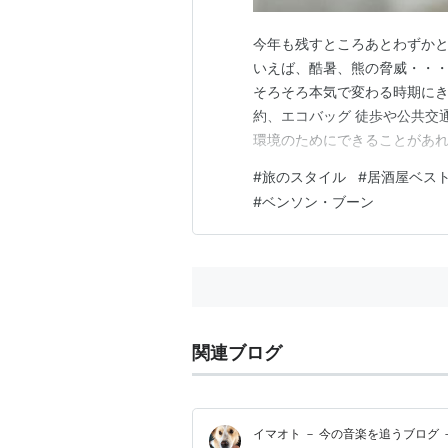
今年も残すところあとわずかと
いえば、酷暑、熊の脅威・・・
そろそろ本気で変わる時期にき
約、エコバッグ 徒歩や公共交
環境のためにできることがあれ
しく」の姿勢は崩さず出来るこ
#
旅のスタイル
#
居酒屋ベス
の記事とさせていただきます 
#
ベンソン・ブーン
改めて実にふざけた旅だと気づ
関連ブログ
イマオト － 今の音楽を追うブログ 