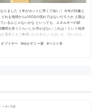
なりました １年がホントに早くて短い！ 今年の印象と
 どれも地球からのSOSの現れではないだろうか 人類は
ているんじゃないかな といっても、エネルギーの節
通機関を使うぐらいしか浮かばない これは！という地球
ば 是非ともご教授いただきたい とはいえ「少しだけ楽
とね（笑） それではこの一年を振り返り、2025年最後
トオブイヤー
#
ゆかデミー賞
#
ベスト本
旅スタイルの定着化ひとり旅の記事を読み返してみると
いた（笑） …
•
－
9ヶ月前