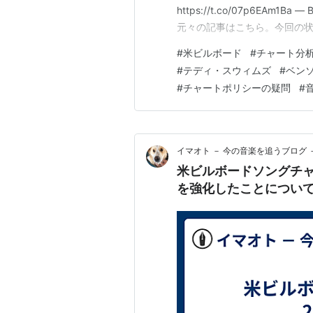
https://t.co/07p6EAm1Ba — 
元々の記事はこちら。今回の
レントルールの”強化”】【テイラー・
#
米ビルボード
#
チャート分
上位進出】【ヒップホップの勢
#
テディ・スウィムズ
#
ベン
#
チャートポリシーの疑問
#
イマオト － 今の音楽を追うブログ 
米ビルボードソングチャ
を強化したことについ