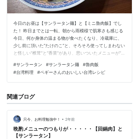
今日のお昼は【サンラータン麺】と【ミニ魯肉飯】でし
た！ 昨日までとは一転、朝から雨模様で肌寒さも感じる
今日、何か身体の温まる物が食べたくなり、冷蔵庫に、
少し前に頂いた”たけのこ”と、そろそろ使ってしまわない
と怪しい”椎茸”と”香菜”があり、思いついたメニューが”サ
ンラータン” 何時もはスープとしてのサイドメニューにな
#
サンラータン
#
サンラータン麺
#
魯肉飯
っていますが、今日は麺を入れてメインメニューにして
#
台湾料理
#
ペギーさんのおいしい台湾レシピ
みました！ レシピは我が家では定番になりました「ペギ
ーさんの おいしい 台湾レシピ」を参考に、今日は白胡椒
を多めに辛味をだし、お好みでラー油をトッピング、 ピ
関連ブログ
リッと辛味、とろみの付いたスープが麺に絡み、身体の
中から温まるメニューにな…
•
只今、お料理勉強中！
2年前
晩酌メニューのつもりが・・・・・【回鍋肉】と
【サンラータン】