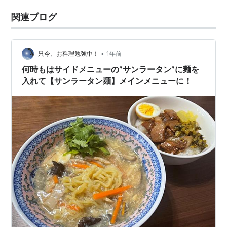
関連ブログ
•
只今、お料理勉強中！
1年前
何時もはサイドメニューの”サンラータン”に麺を
入れて【サンラータン麺】メインメニューに！