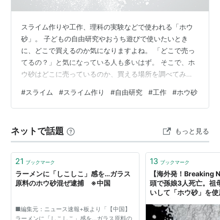
スライム作りや工作、理科の実験などで使われる「ホウ
砂」。 子どもの自由研究やおうち遊びで使いたいとき
に、どこで買えるのか気になりますよね。 「どこで売っ
てるの？」と気になっている人も多いはず。 そこで、ホ
ウ砂はどこに売っているのか、買える場所を調べてみま
した。 販売場所 販売状況・特徴 ダイソー 単体販売は基
#
スライム
#
スライム作り
#
自由研究
#
工作
#
ホウ砂
本なしスライム関連商品はあり セリア 単体販売は基本な
し工作グッズ中心 100均 ホウ砂単体は基本なしスライム
セット系はあり ホームセンター 医薬品取扱店舗なら販売
ネットで話題
もっと見る
あり店舗による△ 薬局 販売あり大型店舗や通販が探しや
すい 通販Amazon楽天など 販売あり種類豊富ポイント還
元あり ※販売…
21
13
ブックマーク
ブックマーク
ラーメンに「しこしこ」感を…ガラス
【海外発！Breaking
原料のホウ砂混ぜ逮捕 ※中国
頭で孫娘3人死亡。祖
いして「ホウ砂」を使
ライブドアニュース
■編集元：ニュース速報+板より「【中国】
ラーメンに「しこしこ」感を…ガラス原料の