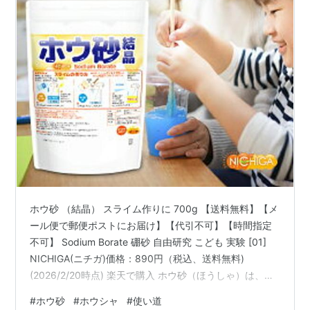
ホウ砂 （結晶） スライム作りに 700g 【送料無料】【メ
ール便で郵便ポストにお届け】【代引不可】【時間指定
不可】 Sodium Borate 硼砂 自由研究 こども 実験 [01]
NICHIGA(ニチガ)価格：890円（税込、送料無料)
(2026/2/20時点) 楽天で購入 ホウ砂（ほうしゃ）は、昔
から身近に流通している化学物質のひとつです。ドラッ
#
ホウ砂
#
ホウシャ
#
使い道
グストアや薬局、インターネット通販などで比較的容易