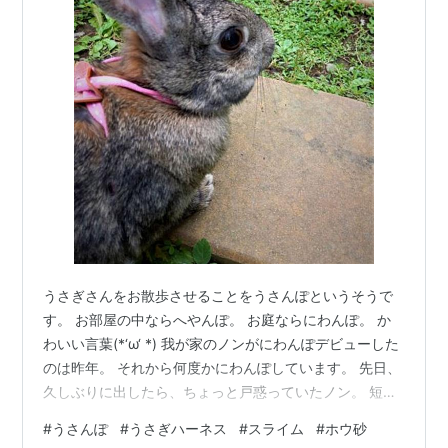
うさぎさんをお散歩させることをうさんぽというそうで
す。 お部屋の中ならへやんぽ。 お庭ならにわんぽ。 か
わいい言葉(*‘ω‘ *) 我が家のノンがにわんぽデビューした
のは昨年。 それから何度かにわんぽしています。 先日、
久しぶりに出したら、ちょっと戸惑っていたノン。 短時
間で引き上げました。 ポンの方は、とっても臆病なので
#
うさんぽ
#
うさぎハーネス
#
スライム
#
ホウ砂
にわんぽ諦めました。 最初に外に出したとき、目をまん