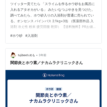
ツイッター見てたら 「スライムを作るホウ砂をお風呂に
入れるアタオカがいる」 みたいなつぶやきを見つけた。
調べてみたら、ホウ砂入りの入浴剤が普通に売られてい
る。オンセンス パインバス 2.1kg×3缶 （医薬部外品 入
浴剤 冷え性 粉末 疲労回復 乾卯） 【送料無料】PRお値段
お高いと思ったら6.3kgも届くらしい。 昭和8年からあっ
#
ホウ砂
#
入浴剤
て多くの施設で使われていたり、長年これ！という方も
多いとか。 私は初めて見たから外国のおしゃれな入浴剤
なのかと思っちゃった。 なんだか興味が湧いたからホウ
•
砂(←ホウシャと読むらしい)を買ってみたの。 調味料の
tujibee’s めも
3年前
空容器に入れてみたけど調味料と間違えそうだからホウ
関節炎とホウ素／ナカムラクリニックさん
砂と書…