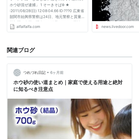
ホウ砂混ぜ逮捕」 1 そーきそばΦ ★
:2011/08/28(日) 12:08:04.66 ID:???0 広東省
韶関市始興県警察は24日、地元警察と質量監
督部門が合同で調査した結果、ガラス原料や
alfalfalfa.com
news.livedoor.com
陶器のうわぐすりなどに用いられることで知
られるホウ砂を添加物とし...
関連ブログ
•
つれづれ日記
6ヶ月前
ホウ砂の使い道まとめ｜家庭で使える用途と絶対
に知るべき注意点