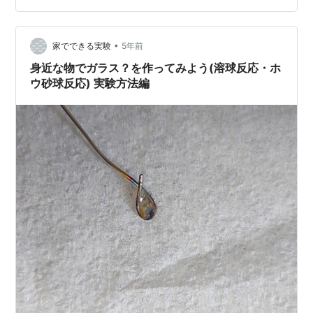
があります。 しかし、火に入れていないステンレスの針
金をホウ砂に触れさせても全然 くっついてはくれませ
•
ん。一度、火に入れて高温になったステンレスの針金を
家でできる実験
5年前
ホウ砂に触れさせると、熱でホウ砂が溶けて針金やホウ
身近な物でガラス？を作ってみよう(溶球反応・ホ
砂同士がくっついてくれます。…
ウ砂球反応) 実験方法編