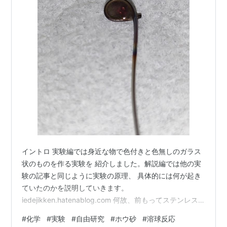
イントロ 実験編では身近な物で色付きと色無しのガラス
状のものを作る実験を 紹介しました。解説編では他の実
験の記事と同じように実験の原理、 具体的には何が起き
ていたのかを説明していきます。
iedejikken.hatenablog.com 何故、前もってステンレス
の針金を火に入れるのか？(操作⑤～操作⑥) 今回の実験
#
化学
#
実験
#
自由研究
#
ホウ砂
#
溶球反応
ではステンレスの針金に付けたホウ砂を火に入れる必要