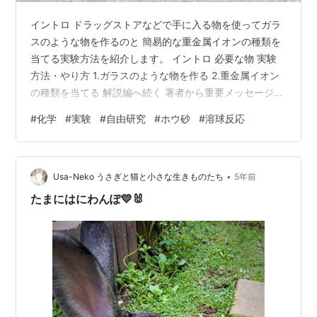
イントロ ドラッグストアなどで手に入る物を使ってガラ
スのような物を作るのと 簡易的な重金属イオンの種類を
当てる実験方法を紹介します。 イントロ 必要な物 実験
方法・やり方 1.ガラスのような物を作る 2.重金属イオン
の種類を当てる 解説編へ続く 著者から重要メッセージ
+謝罪 申し訳ございません。やっと解説編も完成しまし
#
化学
#
実験
#
自由研究
#
ホウ砂
#
溶球反応
た。 どちらも急いで書いたので誤字やら別の写真を張り
付けているやら 現段階で気が付けた間違いは修正してあ
ります。 他にもあると思いますが、そちらは時間がある
•
時に確認していきます。 必要な物 ・太さが9mmぐらい
Usa-Neko うさぎと猫と小さな生きものたち
5年前
のステンレス製の針金(100円ショップで購入できます) ・
たまにはにわんぽ💛🐰
ラジオペンチ…