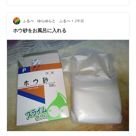
に入手できることから、家庭用素材として認識している
方も多いでしょう。特に近年は、スライム作りの材料と
•
して広く知られるようになり、子どもの自由研究や理科
ふるべ ゆらゆらと ふるべ
2年前
実験の教材として取り上げられる機会も増えて…
ホウ砂をお風呂に入れる