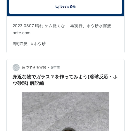
2023.0807 晴れ ケム撒くな！ 再実行、ホウ砂水溶液
note.com
#
関節炎
#
ホウ砂
•
家でできる実験
5年前
身近な物でガラス？を作ってみよう(溶球反応・ホ
ウ砂球) 解説編