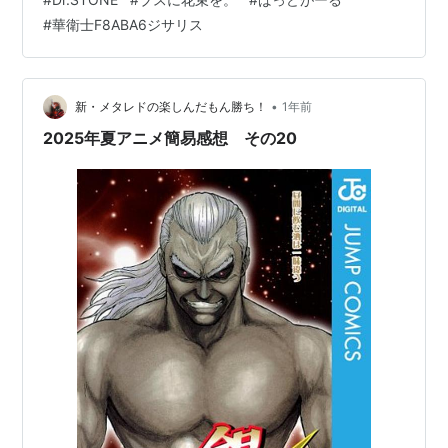
ウルト… pic.twitter.com/3fL7TLQSuA — ポケモン公式
#
華衛士F8ABA6ジサリス
(@Pokemon_cojp) 2025年8月22日 www.youtube.com
『…
•
新・メタレドの楽しんだもん勝ち！
1年前
2025年夏アニメ簡易感想 その20