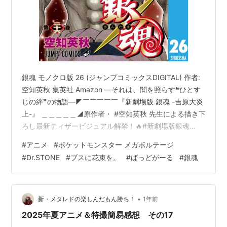
銀魂 モノクロ版 26 (ジャンプコミックスDIGITAL) 作者:
空知英秋 集英社 Amazon ―それは、闇を照らす❝ひとす
じの絆❞の物語―◤￣￣￣￣￣『新劇場版 銀魂 -吉原大炎
上-』 ＿＿＿＿＿◢原作者・ #空知英秋 先生による描き下
ろし最新ティザービジュアル解禁！🔥#新劇場版銀魂
2026年公開🔥#gintama pic.twitter.com/oebElOiZLy —
#
アニメ
#
ポケットモンスター メガボルテージ
アニメ銀魂＆3年Z組銀八先生 (@gintamamovie) 2025年
#
Dr.STONE
#
ブスに花束を。
#
ばっどがーる
#
銀魂
8月16日 www.youtube.com 週刊少年ジャンプで連載さ
れていた『銀魂』の新作劇場映画の公開が決定。原作の
長編エピソードの中でも人気…
•
新・メタレドの楽しんだもん勝ち！
1年前
2025年夏アニメ＆特撮簡易感想 その17