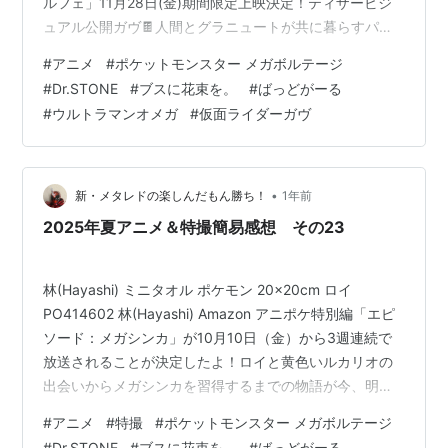
ルフェ」11月28日(金)期間限定上映決定！ティザービジ
ュアル公開ガヴ🍫人間とグラニュートが共に暮らすパル
フェ＜完璧＞な世界を諦めない！#Vシネガヴ
#
アニメ
#
ポケットモンスター メガボルテージ
pic.twitter.com/0SSqLyj3gP — 仮面ライダーガヴ【東映
#
Dr.STONE
#
ブスに花束を。
#
ばっどがーる
公式】 (@GavvToei) 2025年8月31日 www.youtube.com
#
ウルトラマンオメガ
#
仮面ライダーガヴ
先日無事完結を迎えた『仮面ライダーガヴ』。詳しい感
想は後日投稿するので割愛しますが、多くの苦難を乗
り…
•
新・メタレドの楽しんだもん勝ち！
1年前
2025年夏アニメ＆特撮簡易感想 その23
林(Hayashi) ミニタオル ポケモン 20×20cm ロイ
PO414602 林(Hayashi) Amazon アニポケ特別編「エピ
ソード：メガシンカ」が10月10日（金）から3週連続で
放送されることが決定したよ！ロイと黄色いルカリオの
出会いからメガシンカを習得するまでの物語が今、明か
される！くわしくはポケモン公式YouTubeで最新PVをチ
#
アニメ
#
特撮
#
ポケットモンスター メガボルテージ
ェック！https://t.co/5M0ZgDaJvw #アニポケ #ロイ #
#
Dr.STONE
#
ブスに花束を。
#
ばっどがーる