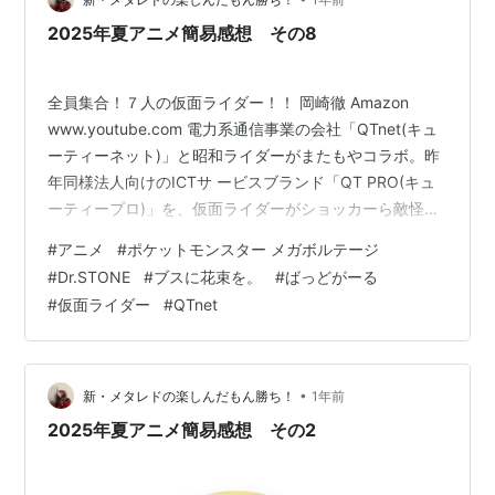
2025年夏アニメ簡易感想 その8
全員集合！７人の仮面ライダー！！ 岡崎徹 Amazon
www.youtube.com 電力系通信事業の会社「QTnet(キュ
ーティーネット)」と昭和ライダーがまたもやコラボ。昨
年同様法人向けのICTサ ービスブランド「QT PRO(キュ
ーティープロ)」を、仮面ライダーがショッカーら敵怪人
軍団の侵攻から会社を守り抜く形で表現するネタながら
#
アニメ
#
ポケットモンスター メガボルテージ
胸熱なCMとして公開されました。以前のCMも十分に愉
#
Dr.STONE
#
ブスに花束を。
#
ばっどがーる
快でしたが、今回は仮面ライダー1号からストロンガーま
#
仮面ライダー
#
QTnet
での7人・通称「栄光の七人ライダー」全員集合とスケー
ルがアップしているので見応えも相応にパワーアップし
ていたと思います。 metared19.hatenab…
•
新・メタレドの楽しんだもん勝ち！
1年前
2025年夏アニメ簡易感想 その2