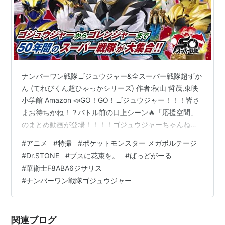
ナンバーワン戦隊ゴジュウジャー&全スーパー戦隊超ずか
ん (てれびくん超ひゃっかシリーズ) 作者:秋山 哲茂,東映
小学館 Amazon 📣GO！GO！ゴジュウジャー！！！皆さ
まお待ちかね！？バトル前の口上シーン🔥「応援空間」
のまとめ動画が登場！！！！ゴジュウジャーちゃんねる
にて今日から配信開始だワン📺
#
アニメ
#
特撮
#
ポケットモンスター メガボルテージ
▶︎https://t.co/NMFrXTEbgxこれを見てみんなでもっと応
#
Dr.STONE
#
ブスに花束を。
#
ばっどがーる
援してね🎌 pic.twitter.com/3cFxCEGLRw — ナンバーワ
#
華衛士F8ABA6ジサリス
ン戦隊ゴジュウジャー【東映公式】 (@Gozyu_toei) 2025
#
ナンバーワン戦隊ゴジュウジャー
年9月21日 www.youtube.com いざ掴め！！！ ナンバー
ワ…
関連ブログ