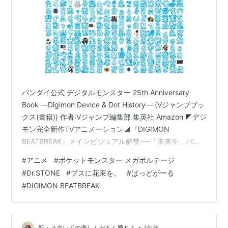
バンダイ公式 デジタルモンスター 25th Anniversary
Book ―Digimon Device & Dot History― (Vジャンプブッ
クス(書籍)) 作者:Vジャンプ編集部 集英社 Amazon ◤デジ
モン完全新作TVアニメーション◢『DIGIMON
BEATBREAK』メインビジュアル解禁──「未来を、バグ
らせろ」フジテレビ他にて10月5日より毎週日曜朝９時放
#
アニメ
#
ポケットモンスター メガボルテージ
送開始#デジモン #Digimon#ビートブレイク
#
Dr.STONE
#
ブスに花束を。
#
ばっどがーる
#BEATBREAK #Digimon0801
#
DIGIMON BEATBREAK
pic.twitter.com/7EIg8g67W0 — アニメ「DIGIMON
BEATBREAK」公式 (@d…
•
新・メタレドの楽しんだもん勝ち！
1年前