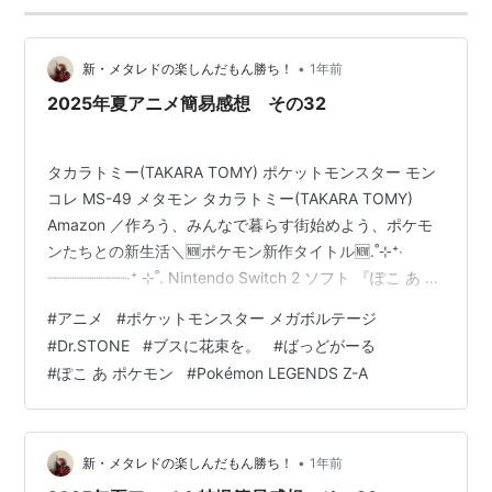
•
新・メタレドの楽しんだもん勝ち！
1年前
2025年夏アニメ簡易感想 その32
タカラトミー(TAKARA TOMY) ポケットモンスター モン
コレ MS-49 メタモン タカラトミー(TAKARA TOMY)
Amazon ／作ろう、みんなで暮らす街始めよう、ポケモ
ンたちとの新生活＼🆕ポケモン新作タイトル🆕.˚⊹⁺‧
┈┈┈┈┈┈┈┈┈‧⁺ ⊹˚. Nintendo Switch 2 ソフト 『ぽこ あ ポ
ケモン』 2026年春 発売決定.˚⊹⁺‧┈┈┈┈┈┈┈┈┈‧⁺ ⊹˚.✅DL
#
アニメ
#
ポケットモンスター メガボルテージ
版は11月12日（水）予約開始✨#ぽこポケ
#
Dr.STONE
#
ブスに花束を。
#
ばっどがーる
pic.twitter.com/c2nwBSEG2w — 【公式】ポケモン情報
#
ぽこ あ ポケモン
#
Pokémon LEGENDS Z-A
局 (@poke_times) 2025年9月12日 www.yout…
•
新・メタレドの楽しんだもん勝ち！
1年前