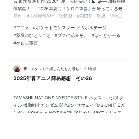
曹 劇場版最新作 2026年夏、公開決定！◣ ◢── 超特報映
像解禁！ ──2026年夏に『ケロロ軍曹』が帰ってくる🐸
原作：#吉崎観音脚本・総監督：#福田雄一監督：追崎史
敏キャラクターデザイン：小池智史…
#
アニメ
#
ポケットモンスター メガボルテージ
pic.twitter.com/SJlOfVuYOV — アニメ『ケロロ軍曹』公
#
薬屋のひとりごと
#
ブスに花束を。
#
ばっどがーる
式 (@keroro_anime) 2025年7月3日 かつてゼロ年代に少
#
ケロロ軍曹
年たちの心を掴んだ人気キャラ『ケロロ軍曹』の新作劇
場版の公開が決定。昨年から新作アニメーション制作の
話は聞…
•
新・メタレドの楽しんだもん勝ち！
1年前
2025年春アニメ簡易感想 その26