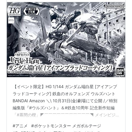
【イベント限定】HG 1/144 ガンダム端白星 [アイアンブ
ラッドコーティング] 鉄血のオルフェンズ ウルズハント
BANDAI Amazon ＼\ 10月31日(金)劇場にて公開 /／特別
編集版『#ウルズハント』＆#鉄血10周年 記念新作短編
「#幕間の楔」◤￣￣￣￣￣￣￣￣￣￣￣◥ メインビジュ
アル公開◣＿＿＿＿＿＿＿＿＿＿＿◢金星の少年・ウィス
#
アニメ
#
ポケットモンスター メガボルテージ
タリオの物語そして、三日月たちが登場する新作短編も