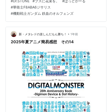
#
Dr.STONE
#
ブスに花束を。
#
ばっどがーる
合わせて… pic.twitter.com/OY95O7xrlx — 機動戦士ガン
#
華衛士F8ABA6ジサリス
ダム 鉄血のオルフェンズ (@g_tekketsu) 2025年8月7日
#
機動戦士ガンダム 鉄血のオルフェンズ
www.youtube.com ガンダムシ…
•
新・メタレドの楽しんだもん勝ち！
1年前
2025年夏アニメ簡易感想 その14