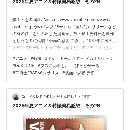
2025年夏アニメ＆特撮簡易感想 その29
仮面の忍者 赤影 Amazon www.youtube.com www.tv-
asahi.co.jp かの『鉄人28号』や『魔法使いサリー』など
の有名作品を生み出した漫画家、故・横山光輝氏を原作
とした忍者時代劇『仮面の忍者 赤影』。1967年に漫画、
翌年に特撮テレビドラマから始まり、後にアニメ化もさ
れた人気シリーズです。特に特撮版は時代劇でありなが
#
アニメ
#
特撮
#
ポケットモンスター メガボルテージ
ら光線やミサイル、UFOに大怪獣を使ったりと当時から
#
Dr.STONE
#
ブスに花束を。
#
ばっどがーる
ぶっ飛んだ作品として有名だったそうです。今でも続く
#
華衛士F8ABA6ジサリス
#
仮面の忍者 赤影
忍者作品の何でもアリなイメージは、実はこの作品が源
流なのかもしれないのだとか…… ともかくそんな赤影
が、今年10月にまさかのリメイクされることが発表…
•
新・メタレドの楽しんだもん勝ち！
1年前
2025年夏アニメ＆特撮簡易感想 その26