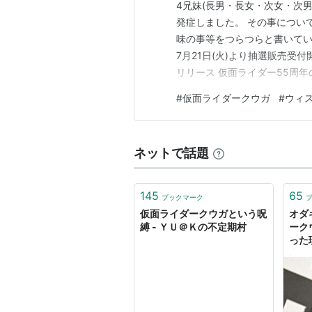
4兄妹(長男・長女・次女・次男
音楽…佐橋俊彦
発症しました。 その事につい
味の事等をつらつらと書いてい
キャスト
7月21日(火)より抽選販売受
リリース 仮面ライダー55周
五代雄介…オダギリジョー
イダークウガ』のウイスキーが
一条薫…
葛山信吾
#
仮面ライダークウガ
#
ウィ
ルモルト２本 1971年の放
沢渡桜子…村田和美
ー。新たな時代・21世紀を目
五代みのり…葵若菜（現：千崎
ネットで話題
おやっさん（飾玉三郎）…きた
榎田ひかり…水島かおり
145
65
朝比奈奈々…水原詩生
ブックマーク
仮面ライダークウガという呪
オダ
松倉本部長…石山雄大
縛 - ＹＵ＠Ｋの不定期村
ーク
杉田守道…松山鷹志
った
参か
笹山望見…田中恵理（現：たな
「ク
椿秀一…大塚よしたか
る」
バラのタトゥの女…
七森美江