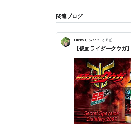
高年齢層も意識した構成、ハイ
内容だった。
関連ブログ
時系列の整合性、設定・演出の
いて細かい部分までストーリー
い思い入れを持つ人も多い。
•
Lucky Clover
1ヶ月前
極めてこだわったストーリーの
【仮面ライダークウガ
撮影スケジュールの遅れから急
スタッフ
原作…石ノ森章太郎
プロデュース…清水祐美（テレ
シリーズ構成…荒川稔久
脚本…荒川稔久、井上敏樹、き
文芸…大石真司、村山桂
監督…石田秀範、渡辺勝也、
長
アクション監督…金田治、山田