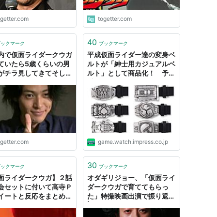
ogetter.com
togetter.com
40
ブックマーク
ブックマーク
内で仮面ライダークウガ
平成仮面ライダー達の変身ベ
ていたら5歳くらいの男
ルトが「紳士用カジュアルベ
がチラ見してきてそし
ルト」として商品化！ 予約
日常のほっこりするお話
受付開始 「仮面ライダーク
ウガ」から「仮面ライダーデ
ィケイド」までの計10種を
展開
ogetter.com
game.watch.impress.co.jp
30
ブックマーク
ブックマーク
面ライダークウガ】２話
オダギリジョー、「仮面ライ
会セットに付いて高寺Ｐ
ダークウガで育ててもらっ
イートと反応をまとめて
た」特撮映画出演で振り返る
した
| 女子SPA！