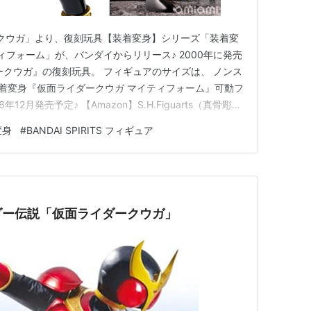
ークウガ」より、復刻玩具【装着変身】シリーズ「装着変
ィフォーム」が、バンダイからリリース♪ 2000年に発売
ークウガ』の復刻玩具。 フィギュアのサイズは、 ノンス
 装着変身『仮面ライダークウガ マイティフォーム』可動フ
2月発売予定♪ 【Amazon】S.H.Figuarts（真骨彫製
Ver.』【バンダイ】 【Amazon】SUPER BEST
変身
#
BANDAI SPIRITS フィギュア
 ライジングセット』【バンダイ】 【…
ダー伝説「仮面ライダークウガ」