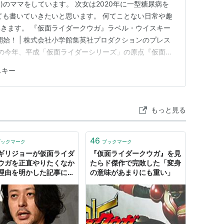
)のママをしています。 次女は2020年に一型糖尿病を
ても書いていきたいと思います。 何てことない日常や趣
きます。 『仮面ライダークウガ』ラベル・ウイスキー
付開始！ | 株式会社小学館集英社プロダクションのプレス
年の今年、平成「仮面ライダーシリーズ」の原点『仮面ラ
登場！ スコッチの聖地・スペイサイドの珠玉のシング
スキー
送開始から昭和の子どもたちを熱狂させてきた仮面ライダ
前に…
若菜）
もっと見る
ろう
46
ブックマーク
ブックマーク
ギリジョーが仮面ライダ
『仮面ライダークウガ』を見
ウガを正直やりたくなか
たらド傑作で完敗した「変身
理由を明かした記事に古
の意味があまりにも重い」
ら「知ってた」定期…
かえり）
ウガへの思い入れはあ
など