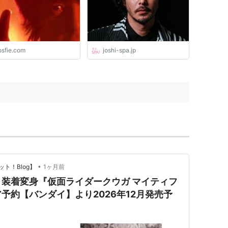
osfie.com
joshi-spa.jp
•
ト！Blog】
1ヶ月前
装着変身『仮面ライダークウガ マイティフ
予約【バンダイ】より2026年12月発売予