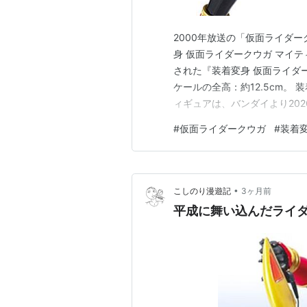
2000年放送の「仮面ライダ
身 仮面ライダークウガ マイテ
された『装着変身 仮面ライダ
ケールの全高：約12.5cm。
ィギュアは、バンダイより2026年1
法）『仮面ライダークウガ 50th 
#
仮面ライダークウガ
#
装着
EX『DX変身ベルト アークル
•
こしのり漫遊記
3ヶ月前
平成に舞い込んだライ