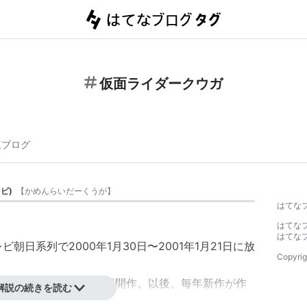
仮面ライダークウガ
連ブログ
レビ
)
【
かめんらいだーくうが
】
はてな
はてな
はてな
日系列で2000年1月30日〜2001年1月21日に放
Copyrig
て制作されたシリーズ再開作。以後、毎年新作が作
解説の続きを読む