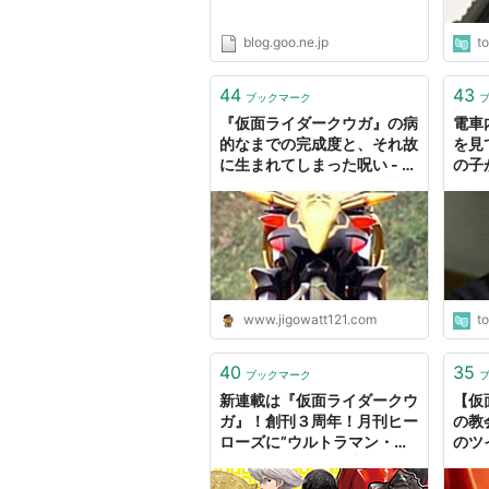
blog.goo.ne.jp
t
44
43
ブックマーク
『仮面ライダークウガ』の病
電車
的なまでの完成度と、それ故
を見
に生まれてしまった呪い - ジ
の子
ゴワットレポート
て…
www.jigowatt121.com
t
40
35
ブックマーク
新連載は『仮面ライダークウ
【仮
ガ』！創刊３周年！月刊ヒー
の教
ローズに”ウルトラマン・仮
のツ
面ライダー”特撮２大巨頭揃
みま
い踏み！ : NewsACT