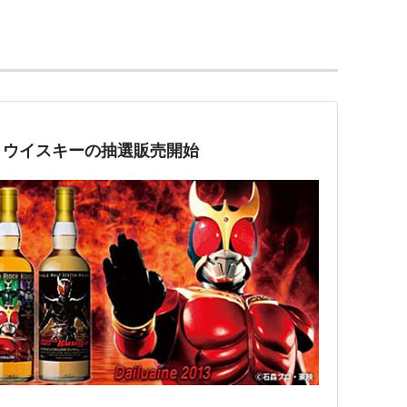
ビジョン撮影、など旧来のシリーズとは一線を画した
リアルさなど、平成ライダーシリーズの中でも群を抜
がつくり込まれており、この作品に対してとりわけ強
ため、制作現場の負担は相当なものであったらしく、
】ウイスキーの抽選販売開始
遽総集編が挿入されることもあった。
ビ朝日）、高寺成紀・横塚孝弘（東映）
だつよし、村山 桂、竹中清
石多可男
、鈴村展弘
一善（ジャパンアクションクラブ）