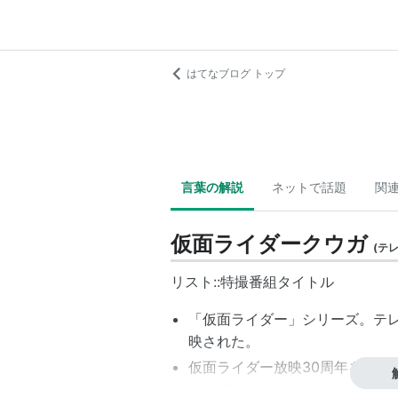
はてなブログ トップ
言葉の解説
ネットで話題
関
仮面ライダークウガ
(
テ
リスト::特撮番組タイトル
「仮面ライダー」シリーズ。テレビ朝
映された。
仮面ライダー放映30周年を期し
られ続けている。