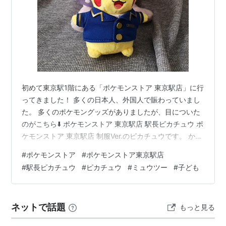
初めて東京駅1階にある「ポケモンストア 東京駅店」に行
ってきました！ 多くの日本人、外国人で賑わっていまし
た。 多くのポケモングッズがありましたが、目についた
のがこちら⬇️ ポケモンストア 東京駅店 駅長ピカチュウ ポ
ケモンストア 東京駅店 制服Ver.のピカチュウです。 かわ
いい！！ 胸に「TOKYO Sta.」と書いてあるのが良いで
#
ポケモンストア
#
ポケモンストア東京駅店
す。 長めのチェーンでぶら下げられます。 ミュウツー
#
駅長ピカチュウ
#
ピカチュウ
#
ミュウツー
#
子ども
最近、ミュウツーが好きな息子には、ミュウツーのぬい
ぐるみを購入しました。 本当はもう少し小さめなぬいぐ
るみが欲しかったのですが、ポケモンストア 東京駅店で
ネットで話題
もっと見る
は、これしか扱っていないとのことでした。 強そう！！
…