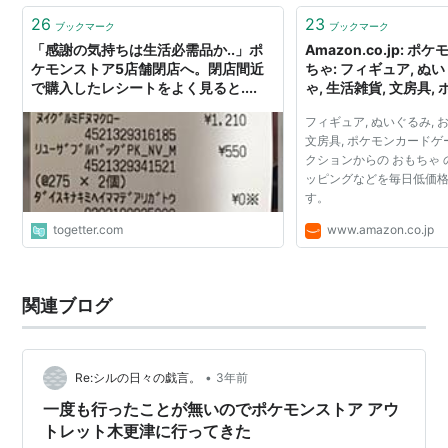
26
23
ブックマーク
ブックマーク
「感謝の気持ちは生活必需品か..」ポ
Amazon.co.jp: ポ
ケモンストア5店舗閉店へ。閉店間近
ちゃ: フィギュア, ぬ
で購入したレシートをよく見ると....
ゃ, 生活雑貨, 文房具
ゲーム など
フィギュア, ぬいぐるみ, お
文房具, ポケモンカードゲ
クションからの おもちゃ
ッピングなどを毎日低価
す。
togetter.com
www.amazon.co.jp
関連ブログ
•
Re:シルの日々の戯言。
3年前
一度も行ったことが無いのでポケモンストア アウ
トレット木更津に行ってきた