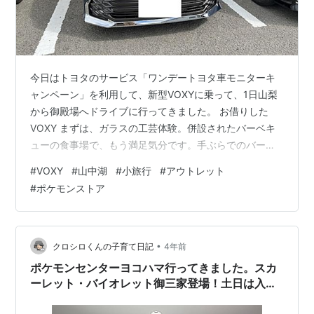
今日はトヨタのサービス「ワンデートヨタ車モニターキ
ャンペーン」を利用して、新型VOXYに乗って、1日山梨
から御殿場へドライブに行ってきました。 お借りした
VOXY まずは、ガラスの工芸体験。併設されたバーベキ
ューの食事場で、もう満足気分です。手ぶらでのバーベ
キューって割高にかんじますが、雰囲気の体験料込みと
#
VOXY
#
山中湖
#
小旅行
#
アウトレット
思えば満足満足。 山中湖の空 その後は山中湖の周りをド
#
ポケモンストア
ライブしながら、御殿場へ。 御殿場ではプレミアムアウ
トレットに行きました。家族一同目当てのポケモンスト
アへ一直線。ここぞとばかりに好きなぬいぐるみや文房
具等をカゴいっぱいに詰め込んでいました。娘たちは母
•
クロシロくんの子育て日記
4年前
と父の様子を伺いながら、調整を重ね、…
ポケモンセンターヨコハマ行ってきました。スカ
ーレット・バイオレット御三家登場！土日は入場
整理券ありです。