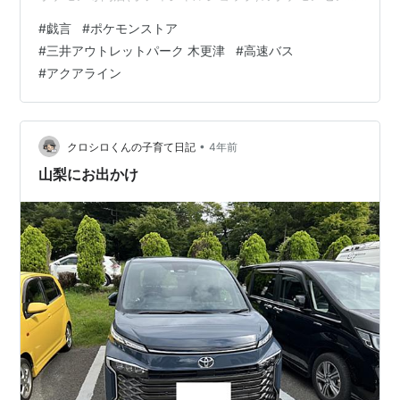
ー・ポケモンストアに足を運んではピカチュウのオブジ
#
戯言
#
ポケモンストア
ェクトを撮影しています。 関東近郊・・・と言うか、東
#
三井アウトレットパーク 木更津
#
高速バス
京を中心に横浜と千葉(成田)にあるポケモンセンター・ポ
#
アクアライン
ケモンストアは全部訪問して自己満足に浸っていました
が、最近になってもう1店舗関東地方に未訪問のオフィシ
ャルショップがあることに気付きました。
www.pokemon.co.jp木更…
•
クロシロくんの子育て日記
4年前
山梨にお出かけ