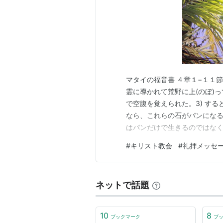
マタイの福音書 ４章１−１１節
霊に導かれて荒野に上(のぼ)っ
で空腹を覚えられた。3) す
なら、これらの石がパンになる
はパンだけで生きるのではな
る。」5)すると悪魔はイエス
#
キリスト教会
#
礼拝メッセ
せて、6)こう言った。「あな
めに御使いたちに命じられる。
ネットで話題
10
8
ブックマーク
ブ