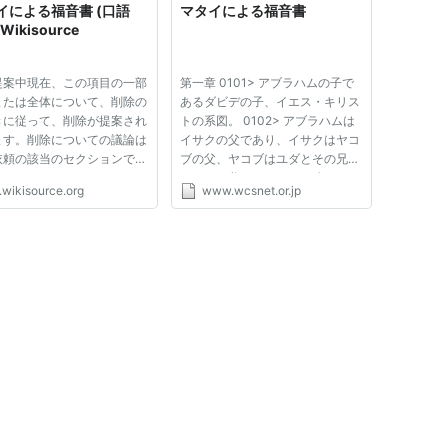
イによる福音書 (口語
マタイによる福音書
 Wikisource
提案中現在、この項目の一部
第一章 0101> アブラハムの子で
または全体について、削除の
あるダビデの子、イエス・キリス
きに従って、削除が提案され
トの系図。 0102> アブラハムは
ます。削除についての議論は
イサクの父であり、イサクはヤコ
依頼の該当のセクションで行
ブの父、ヤコブはユダとその兄弟
ています（このページのトー
たちとの父、 0103> ユダはタマ
.wikisource.org
www.wcsnet.or.jp
参照してください）。削除の
ルによるパレスとザラとの父、パ
中はこのお知らせを除去しな
レスはエスロンの父、エスロンは
ください。 この項目の執筆
アラムの父、 0104> アラムはア
々へ： まだ削除は行わ...
ミナダブの父、アミナダブはナ
ア...