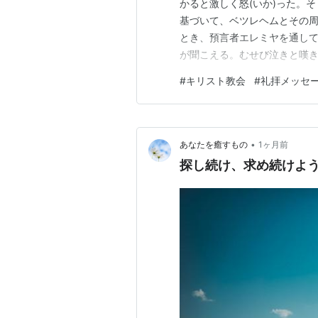
かると激しく怒(いか)った。
基づいて、ベツレヘムとその周
とき、預言者エレミヤを通して語
が聞こえる。むせび泣きと嘆
んでいる。子らがもういないか
#
キリスト教会
#
礼拝メッセ
エジプトにいるヨセフに現れて
イスラエルの地に行きなさ…
•
あなたを癒すもの
1ヶ月前
探し続け、求め続けよ