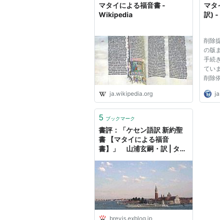
マタイによる福音書 -
マタ
Wikipedia
訳) -
削除
の版
手続
てい
削除
われ
ja.wikipedia.org
ja
クも
議論
いで
5
ブックマーク
者の方
書評：「ケセン語訳 新約聖
書 【マタイによる福音
書】」 山浦玄嗣・訳 | タイ
ム・コンサルタントの日誌か
ら
brevis.exblog.jp