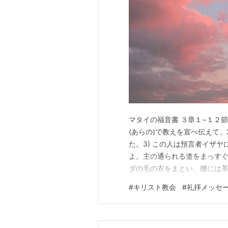
マタイの福音書 ３章１−１２節
(あらの)で教えを宣べ伝えて、
た。3) この人は預言者イザ
よ。主の通られる道をまっすぐ
ダの毛の衣をまとい、腰には革
た。5)「そのころ、エルサレ
#
キリスト教会
#
礼拝メッセ
人々がヨハネのもとにやって来
マを受けていた。7) ヨハネは