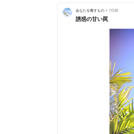
•
あなたを癒すもの
7日前
誘惑の甘い罠