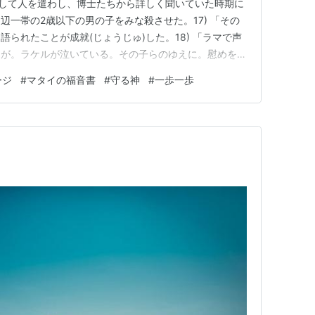
そして人を遣わし、博士たちから詳しく聞いていた時期に
辺一帯の2歳以下の男の子をみな殺させた。17) 「その
られたことが成就(じょうじゅ)した。18) 「ラマで声
きが。ラケルが泣いている。その子らのゆえに。慰めを拒
らだ。」19) ヘロデが死ぬと、見よ、主の使いが夢で、
ージ
#
マタイの福音書
#
守る神
#
一歩一歩
言った。20)「立って幼子(おさなご)とその母を連れて
う