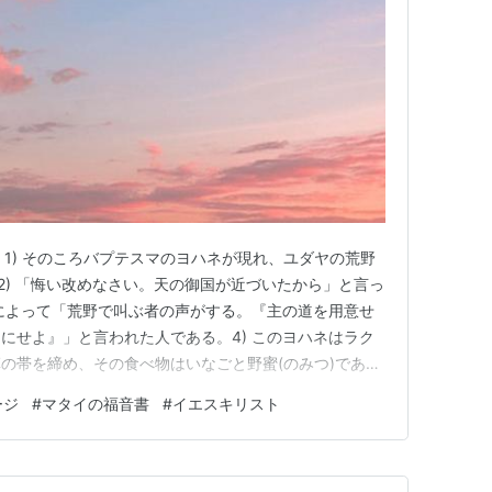
 1) そのころバプテスマのヨハネが現れ、ユダヤの荒野
2) 「悔い改めなさい。天の御国が近づいたから」と言っ
ヤによって「荒野で叫ぶ者の声がする。『主の道を用意せ
にせよ』」と言われた人である。4) このヨハネはラク
の帯を締め、その食べ物はいなごと野蜜(のみつ)であっ
ム、ユダヤ全土、ヨルダン川周辺のすべての地域から、
ージ
#
マタイの福音書
#
イエスキリスト
て、6)自分の罪を告白し、ヨルダン川で彼からバプテス
、大…