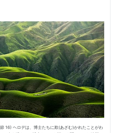
節 16) ヘロデは、博士たちに欺(あざむ)かれたことがわ