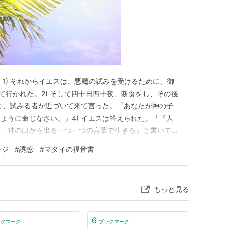
 1) それからイエスは、悪魔の試みを受けるために、御
て行かれた。2) そして四十日四十夜、断食をし、その後
ると、試みる者が近づいて来て言った。「あなたが神の子
ように命じなさい。」4) イエスは答えられた。「『人
く、神の口から出る一つ一つの言葉で生きる』と書いてあ
を聖なる都(みやこ)に連れて行き、神殿の屋根の端に立た
ージ
#
誘惑
#
マタイの福音書
たが神の子なら、下に身を投げなさい。『神はあなたのた
 彼…
もっと見る
6
ックマーク
ブックマーク