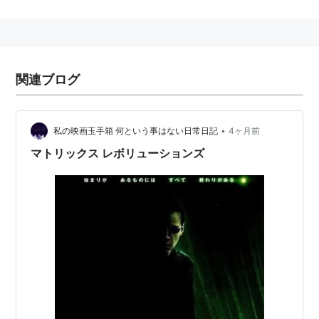
製作
ジョエル・シルヴァー
監督
ウォシャウスキー
兄弟
関連ブログ
脚本
ウォシャウスキー
兄弟
製作総指揮
ウォシャウスキー
兄弟
撮影
ビル・ポープ
•
私の映画玉手箱 何という事はない日常日記
4ヶ月前
音楽
ドン・デイヴィス
マトリックス レボリューションズ
視覚効果
ジョン・ゲイター
武術指導
ユエン・ウーピン
出演
キアヌ・リーブス
（ネオ）、
ローレンス・フィ
ッシュバーン
（モーフィアス）、
キャリー＝アン・
モス
（トリニティ）、
ヒューゴ・ウィービング
（
ス
ミス
）、
ジェイダ・ピンケット・スミス
（ナイオ
ビ）、
モニカ・ベルッチ
（パーセフォニー） ほか