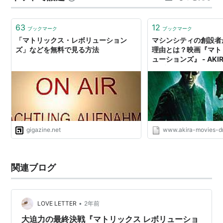
アクションシーンを見せるための、ただの理由でしかな
関連語
いのだから。そして作り手に理由は必要かも…
63
12
ブックマーク
ブックマーク
SF映画 アクション映画
「マトリックス・レボリューション
マシンシティの創設者
ズ」などを無料で見る方法
理由とは？映画『マト
ューションズ』 - AK
リスト::外国の映画::題名::ま行
マブログ
gigazine.net
www.akira-movies-d
関連ブログ
•
LOVE LETTER
2年前
大迫力の最終決戦『マトリックス レボリューショ