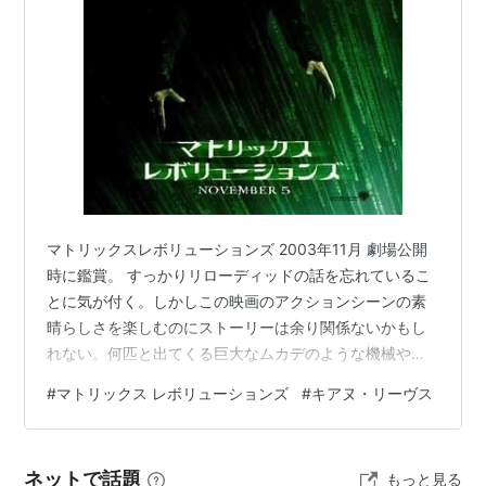
マトリックス レボリューションズ
特別版〈2枚組〉 [DVD]
出版社/メーカー:
ワーナー・ホーム・ビ
デオ
発売日:
2004/04/02
メディア:
DVD
購入
: 2人
クリック
: 37回
この商品を含むブログ (141件) を見る
関連作品
マトリックスレボリューションズ 2003年11月 劇場公開
映画
時に鑑賞。 すっかりリローディッドの話を忘れているこ
マトリックス
とに気が付く。しかしこの映画のアクションシーンの素
マトリックス リローデッド
晴らしさを楽しむのにストーリーは余り関係ないかもし
れない。何匹と出てくる巨大なムカデのような機械や絶
アニメ
えることのない弾丸の数々、いつまでも終わらないかと
アニマトリックス
#
マトリックス レボリューションズ
#
キアヌ・リーヴス
思われる戦闘シーン。（実際あまりにも長い戦闘シーン
ゲーム
故、一体なんのために戦っているのかさえ思わず忘れそ
ENTER THE MATRIX
（日本語版
うになってしまう）救世主を信ずるか否かそんなことは
ASIN:B00009MN4X
）
ネットで話題
もっと見る
どうでもいいのだ。それらは全てあの素晴らしい最後の