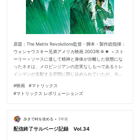
原題：The Matrix Revolutions監督・脚本・製作総指揮：
ウォシャウスキー兄弟アメリカ映画 2003年☆★ ＜スト
ーリー＞ソースに達して精神と身体が分離した状態にな
ったネオは、メロビンジアンの忠実なしもべであるトレ
インマンが支配する空間に閉じ込められていたが、モー
フィアスとトリニティーがオラクルの助言に従ってメロ
#
映画
#
マトリックス
ビンジアンのアジトに乗り込み、ネオを解放させること
#
マトリックス レボリューションズ
に成功する。センチネルの総攻撃が迫るザイオンを救う
ため、一行は急いでザイオンに戻らなければならない
が、そんな中、ネオはひとり機械の街（マシン・シティ
ー）に向かうことを決意する。 マトリックス３作目。２
•
歩きで峠を攻める
3年前
とセットで作られたよ…
配信終了サルベージ記録 Vol.34