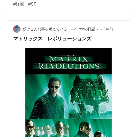
#
洋画
#
SF
•
僕はこんな事を考えている ～curezの日記～
3年前
マトリックス レボリューションズ