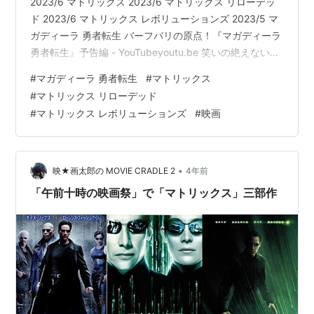
2023/6 マトリックス 2023/6 マトリックス リローデッ
ド 2023/6 マトリックス レボリューションズ 2023/5 マ
ガディーラ 勇者転生 バーフバリの原点！『マガディーラ
勇者転生』予告編 - YouTubeyoutu.be 笑いの絶えない２
時間です。 山田孝之みたいな勇者が現代に転生して同じ
#
マガディーラ 勇者転生
#
マトリックス
く転生した姫をめぐって大暴れするアクションラブコ
#
マトリックス リローデッド
メ。何も考えずに観れる映画は良い。 相当予算かかって
#
マトリックス レボリューションズ
#
映画
る大作のはずなのに、戦闘シーンとか中世の建造物の合
成感がすごいのも面白いし（ディスってない）、インド
ゥにセクハラしたら輩をハルシャ…
•
映★画太郎の MOVIE CRADLE 2
4年前
「午前十時の映画祭」で「マトリックス」三部作