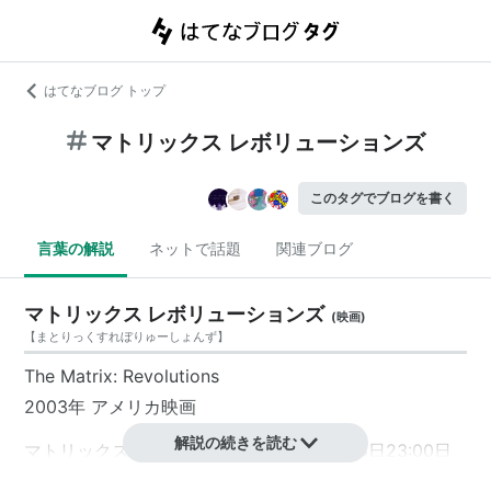
はてなブログ トップ
マトリックス レボリューションズ
このタグでブログを書く
言葉の解説
ネットで話題
関連ブログ
マトリックス レボリューションズ
(
映画
)
【
まとりっくすれぼりゅーしょんず
】
The Matrix: Revolutions
2003年 アメリカ映画
解説の続きを読む
マトリックス3部作の最終章。
2003年
11月5日23:00日
本公開（全世界同時公開）