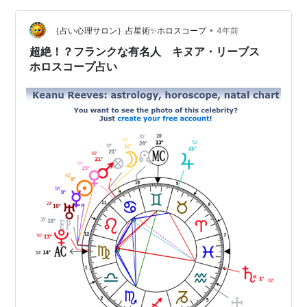
•
｛占い心理サロン｝占星術✨ホロスコープ
4年前
超絶！？フランクな有名人 キヌア・リーブス
ホロスコープ占い