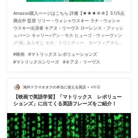
Amazon購入ページはこちら 評価【★★★☆☆】3.1/5点
満点中 監督 リリー・ウォシャウスキー ラナ・ウォシャ
ウスキー出演者 キアヌ・リーヴス ローレンス・フィッシ
ュバーン キャリー=アン・モス ヒューゴ・ウィーヴィン
グ 他…あらすじ ネオ、トリニティー、モーフィアスらは
マシンとの壮絶な戦いの中で、人類の勝利と滅亡の瀬戸
#
映画
#
マトリックス レボリューションズ
際に立たされていた。ネオは人類がいまだかつて踏み入
#
マトリックスシリーズ
#
キアヌ・リーヴス
れたことのない領域＝マシン・シティーの心臓部に入り
込む。そして1秒毎にパワーを増し、マシンにさえも制御
不能となったスミスと最後の対決を迎えた･･･。“マトリ
ックス”3部作、衝撃の最終章! フィルマークスよりあらす
•
海外ドラマオタクの本当に使える英語
4年前
じ抜粋 f…
【映画で英語学習】「マトリックス レボリュー
ションズ」に出てくる英語フレーズをご紹介！