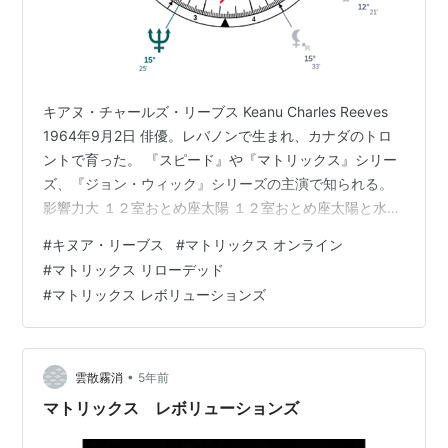
キアヌ・チャールズ・リーブス Keanu Charles Reeves
1964年9月2日 俳優。レバノンで生まれ、カナダのトロ
ントで育った。 『スピード』や『マトリックス』シリー
ズ、『ジョン・ウィック』シリーズの主演で知られる。
影響力大 １２室おとめ座太陽 １２室おとめ座太陽と水
星、天王星、冥王星 アセンダントと１２室おとめ座太陽
#
キヌア・リーブス
#
マトリックス オンライン
１０室かに座月 １１室かに座月と火星と金星 影響力中
#
マトリックス リローデッド
６室うお座土星 ３室さそり座海王星 ９室おうし座木星
#
マトリックス レボリューションズ
🌟乙女座 8月23日頃～9月22日頃 黄経150°〜180° 支配
星は水星。知的な働きが活発になりますが、プラス別の
面で、ある実務的労働と奉仕ボランティア…
•
雲散霧消
5年前
マトリックス レボリューションズ