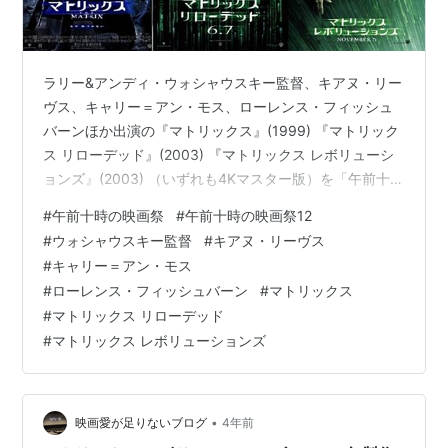
ラリー&アンディ・ウォシャウスキー監督、キアヌ・リー
ヴス、キャリー＝アン・モス、ローレンス・フィッシュ
バーンほか出演の『マトリックス』(1999) 『マトリック
ス リローデッド』(2003) 『マトリックス レボリューシ
ョンズ』(2003) （いずれも4Kマスター版）を「午前十時
の映画祭12」で鑑賞。 www.youtube.com 「マトリック
#
午前十時の映画祭
#
午前十時の映画祭12
ス」三部作は1999年に初公開された1作目からすべて劇
#
ウォシャウスキー監督
#
キアヌ・リーヴス
場初公開時に観ていますが、1作目は2019年に4DX版
#
キャリー＝アン・モス
を、また去年の12月に4作目『マトリックス レザレクシ
#
ローレンス・フィッシュバーン
#
マトリックス
ョンズ』が公開される前の週にIMAXで上映されたのをあ
#
マトリックス リローデッド
らためて観ました。 ameblo.j…
#
マトリックス レボリューションズ
•
映画愛が足りないブログ
4年前