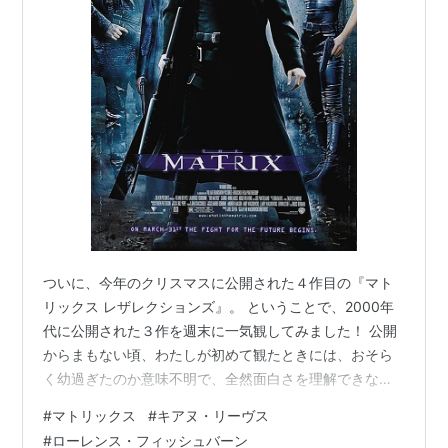
ついに、今年のクリスマスに公開された４作目の『マト
リックス レザレクションズ』。 ということで、2000年
代に公開された３作を週末に一気観してみました！ 公開
からまもない頃、わたしが初めて観たときには、おそら
く幼過ぎたのか意味不明で、全然面白さを理解できなか
ったけど、大人になった今観返してみると、この映画の
#
マトリックス
#
キアヌ・リーヴス
メッセージと世界観の新しさ（当時からして）はまさに
#
ローレンス・フィッシュバーン