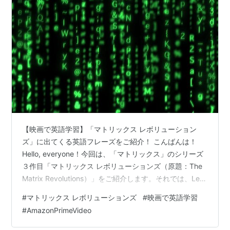
【映画で英語学習】「マトリックス レボリューション
ズ」に出てくる英語フレーズをご紹介！ こんばんは！
Hello, everyone！今回は、「マトリックス」のシリーズ
３作目「マトリックス レボリューションズ（原題：The
Matrix Revolutions）」をご紹介します。それでは、Let’s
get started！ マトリックス レボリューションズのご紹介
#
マトリックス レボリューションズ
#
映画で英語学習
あらすじ メロビンジアンの台詞 have good manners /
#
AmazonPrimeVideo
learn one's lesson there is no action without
consequence. pay the price 預言者とネオの…