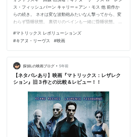
ス・フィッシュバーン キャリー＝アン・モス 他 前作か
らの続き。 ネオは変な波動砲みたいなん撃ってから、変
わらず昏睡状態。 裏切りのペインも一緒に昏睡状態。 モ
ーフィアスはハンマー号船長にマトリックスでネオを探
#
マトリックス レボリューションズ
して 欲しいと依頼。昏睡状態では無くてマトリックス内
#
キアヌ・リーヴス
#
映画
に いると話すマギー。 マトリックス内でネオを探してい
るも見つからず。 そんな中、20時間以内に機械がザイオ
ンに到着し襲撃と 情報が。急いで戦闘準備をする一同。
そんな中セラフから預言者が呼んでるとモーフィア…
•
探偵Lの映画ブログ
5年前
【ネタバレあり】映画『マトリックス：レザレク
ション』旧３作との比較＆レビュー！！