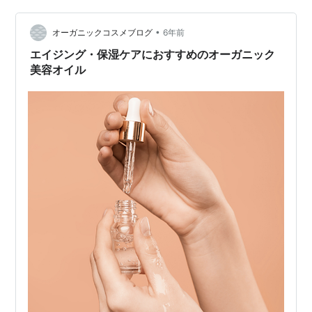
っと贅沢にクレンジング＆マッサージとしてナイトケア
•
に使いました。 翌朝の洗顔時、なんとお肌がしっとり、
オーガニックコスメブログ
6年前
つるつる。 手のひらの感触が違うのですよ。 もともと私
エイジング・保湿ケアにおすすめのオーガニック
の肌は小さなイボができや…
美容オイル