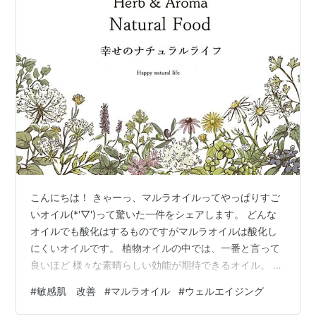
こんにちは！ きゃーっ、マルラオイルってやっぱりすご
いオイル(*'▽')って驚いた一件をシェアします。 どんな
オイルでも酸化はするものですがマルラオイルは酸化し
にくいオイルです。 植物オイルの中では、一番と言って
良いほど 様々な素晴らしい効能が期待できるオイル。 そ
の中でも、抗酸化力はピカ一。オリーブオイルの１０倍
#
敏感肌 改善
#
マルラオイル
#
ウェルエイジング
と言われています。 それでも、純粋な植物オイルですし
先日、酸化しないうちにそろそろ使い切ろうと思い ちょ