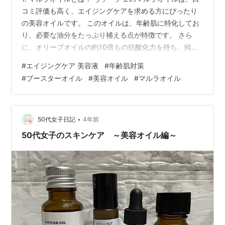
コミ評価も高く、エイジングケアを求める方にぴったり
の美容オイルです。 このオイルは、年齢肌に特化してお
り、必要な油分をたっぷり補える点が特徴です。 さら
に、オリーブオイルの約10倍もの抗酸化力を持ち、純度
100%の無添加オイルとして徹底した品質管理が行われて
#
エイジングケア 美容液
#
年齢肌対策
います。 ビタミンEやオレイン酸といった美容成分も豊
#
ブースターオイル
#
美容オイル
#
マルラオイル
富に配合されており、肌に優しく、しっかりとした保湿
効果を発揮します。 2. マルラオイルの効果と魅力 マルラ
オイルは、高い抗酸化力で肌を守りながら、エイジング
サインの目立ちにくい肌へと導く効果が期待できます。
•
50代女子日記
4年前
特に、乾燥による肌のダメ…
50代女子のスキンケア ～美容オイル編～