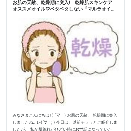
お肌の天敵、乾燥期に突入! 乾燥肌スキンケア
オススメオイル♡ベタベタしない『マルラオイ
ル』٩( ᐛ )و
みなさまこんにちは♪( ´▽｀) お肌の天敵、 乾燥期に突入
しましたね...ε-(´∀｀; ) 今日は、以前チラッとご紹介しま
したが、 私が肌荒れがひどい時にお世話になっていた