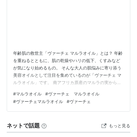
年齢肌の救世主「ヴァーチェ マルラオイル」とは？ 年齢
を重ねるとともに、肌の乾燥やハリの低下、くすみなど
が気になり始めるもの。 そんな大人の肌悩みに寄り添う
美容オイルとして注目を集めているのが「ヴァーチェ マ
ルラオイル」です。 南アフリカ原産のマルラの実から抽
出される天然オイルで、高い保湿力と抗酸化力が特徴。
#
マルラオイル
#
ヴァーチェ マルラオイル
エイジングケアに欠かせない栄養素がたっぷり含まれて
#
ヴァーチェマルラオイル
#
ヴァーチェ
おり、アルガンオイルの約3倍、オリーブオイルの約10倍
とも言われる抗酸化力で、肌をしっかり守ります。 この
記事では、「ヴァーチェ マルラオイル」をお試し価格で
ネットで話題
もっと見る
試したい方や、正しい使い方を知りたい方に向けて、そ
の魅力を詳しくご紹介します。 …