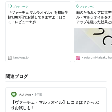
10
6
ブックマーク
ブックマーク
『ヴァーチェ マルラオイル』を初回半
顔のたるみケアに世界
額1,987円でお試しできますよ！口コ
ル・マルラオイルをナ
ミ・レビュー☆彡
アップを狙った効果とは
ケアの始め方！コラー
タ、セラミド、炭酸は
fanblogs.jp
kaotarumi-taisaku.h
関連ブログ
•
あさblog
2年前
【ヴァーチェ・マルラオイル】口コミは？たっぷ
りお試しも！