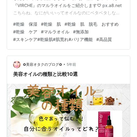
『VIRCHE』のマルラオイルをご紹介します♡ px.a8.net
こちらね、なにがいいってオイルなのにベタベタしない!!
匂いもベタつきもないのに高保湿!! 防腐剤、香料、着色
#
乾燥 保湿
#
乾燥 肌
#
乾燥 肌 脱毛 おすすめ
料不使用。 高品質のオイルなのです( ；∀；)素晴らしい
#
乾燥 ケア
#
マルラオイル
#
無添加
♡ １滴でよく伸びるので、コスパも◎ 頭皮&ヘアケアに
#
スキンケア#乾燥肌#肌荒れ#バリア機能
#
高品質
も使える!! 私ですね、 乾燥酷くて、顔だけじゃなく頭皮
も剥けちゃってたんです...。 なので頭皮に使えるのは、
かなり嬉しかったです(…
•
✿美容オタクのブログ✿
5年前
美容オイルの種類と比較10選