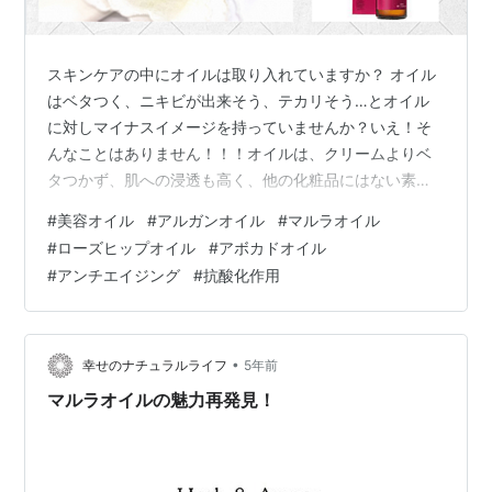
スキンケアの中にオイルは取り入れていますか？ オイル
はベタつく、ニキビが出来そう、テカリそう…とオイル
に対しマイナスイメージを持っていませんか？いえ！そ
んなことはありません！！！オイルは、クリームよりベ
タつかず、肌への浸透も高く、他の化粧品にはない素晴
らしい効果をたくさん得られるのです。 でも…オイルっ
#
美容オイル
#
アルガンオイル
#
マルラオイル
て、アーモンドオイルとかローズヒップオイルとか色々
#
ローズヒップオイル
#
アボカドオイル
聞くけど… どれがいいのかわからない！ という方に、美
#
アンチエイジング
#
抗酸化作用
容オイルについての特徴と、おすすめの商品をご紹介し
ていきます。 美容オイルのメリット ①マルチに使用で
きる ②肌が柔らかくなる ③水分補給のサポート ④バ
リア機能 ⑤肌質の改善 美容オイルの種…
•
幸せのナチュラルライフ
5年前
マルラオイルの魅力再発見！