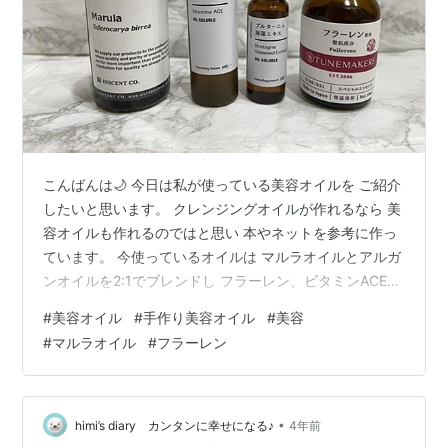
こんばんは🌙 今日は私が使っている美容オイルを ご紹介
したいと思います。 クレンジングオイルが作れるなら 美
容オイルも作れるのではと思い 本やネットを参考に作っ
ています。 今使っているオイルは マルラオイルとアルガ
ンオイルを2:1でブレンドし フラーレン、ビタミンACE、
ブルターニュ海藻エキスを 遮光瓶(30ml)に入れて作りま
#
美容オイル
#
手作り美容オイル
#
美容
した。 1ヶ月で使い切れる分量を目安に作っています。
#
マルラオイル
#
フラーレン
今の時期はクリームの代わりにスキンケアの最後に使っ
ていますが マルラオイルはベタベタせずしっとりするの
でオススメです。 マルラオイル [未精製] 20ml Marula Oil
キャリアオイル (植物油/ベースオイル…
•
himi’s diary カンタンに幸せになる♪
4年前