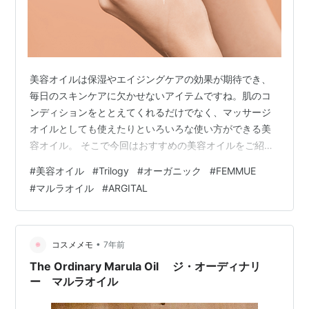
美容オイルは保湿やエイジングケアの効果が期待でき、
毎日のスキンケアに欠かせないアイテムですね。肌のコ
ンディションをととえてくれるだけでなく、マッサージ
オイルとしても使えたりといろいろな使い方ができる美
容オイル。 そこで今回はおすすめの美容オイルをご紹介
していきますので、参考にしてみてください。
#
美容オイル
#
Trilogy
#
オーガニック
#
FEMMUE
#
マルラオイル
#
ARGITAL
•
コスメメモ
7年前
The Ordinary Marula Oil ジ・オーディナリ
ー マルラオイル