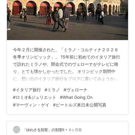
今年２月に開催された、「ミラノ・コルティナ２０２６
冬季オリンピッック」。 15年前に初めてのイタリア旅行
で訪れたミラノや、閉会式でのヴェローナがテレビに映
り、とても懐かしかったでした。 オリンピック期間中
に、想い出のイタリア旅行をブログに書いてみようかと
思いつつ、日にちが経ってしまったけれど、何回かに分
#
イタリア旅行
#
ミラノ
#
ヴェローナ
けて振り返ってみようかと思いました。 かなり前のこと
#
ロミオ&ジュリエット
#
What Going On
なので、当時デジカメで撮った写真中心の記事になりま
#
マーヴィン・ゲイ
#
ビートルズ来日未公開写真
すが。 「クラブツーリズム」主催の「イタリア１２の世
界遺産めぐり９日間」というツアーに、中学時代の友人
と二人で参加しました。 先ずはイタリア北部のミラノへ
飛び、そこから南へ下るルート。 ヴェロー…
•
「ゆわさる別室」の別室Ⅱ
4ヶ月前