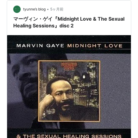
•
tyunne’s blog
5ヶ月前
マーヴィン・ゲイ『Midnight Love & The Sexual
Healing Sessions』disc 2