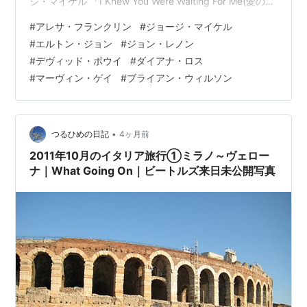
ジ・マイケル 「I Knew You Were Waiting For Me(愛のお
とずれ)」 www.youtube.com 上述のランキング堂々の1
#
アレサ・フランクリン
#
ジョージ・マイケル
位はアレサ・フランクリンです。この手のランキングは
#
エルトン・ジョン
#
ジョン・レノン
彼女のためにあるようなところがありますね。ポップ、
#
デヴィッド・ボウイ
#
ダイアナ・ロス
ゴスペルで大活躍の実力派。作曲までこなします。一方
#
マーヴィン・ゲイ
#
ブライアン・ウィルソン
のジョージ・マイケルはワム！を見る限り多少アイドル
的要素を感じます。ですから、歌は…
•
つるひめの日記
4ヶ月前
2011年10月のイタリア旅行①ミラノ～ヴェロー
ナ｜What Going On｜ビートルズ来日未公開写真