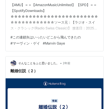
【AMU】＝＝【AmazonMusicUnlimited】 【SPD】＝＝
【SpotifyDownloads】
☆☆☆☆☆☆☆☆☆☆☆☆☆☆☆☆☆☆☆☆☆☆☆☆
☆☆☆☆☆☆☆☆☆☆☆☆ソース元：【ラジオ・スイ
ス・クラシック(Radio Swiss Classic)】 放送日：2025年
05月24日 10:39～（現地時間） オンエア曲：「アルハン
#
この連鎖矢はいったいどこから飛んできたの
ブラの思い出(Recuerdos de la Alhambra)」 アルバム：
#
マーヴィン・ゲイ
#
Marvin Gaye
『シャロン・イスビン(Sharon Isbin)／ドリームズ・オ
ヴ・ア・ワールド(Dreams of a World)【AMU[HD]】
【SPD】』 連鎖元：この連鎖矢はいっ…
•
そんなことをふと思いました。
2年前
離婚伝説（２）