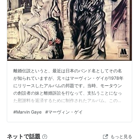
離婚伝説というと、最近は日本のバンド名としてその名
が知られていますが、元々はマーヴィン・ゲイが1978年
にリリースしたアルバムの邦題です。当時、モータウン
の創設者の妹と離婚訴訟を行なって、支払うことになっ
た慰謝料を返済するために制作されたアルバム。この経
緯だけでも凄まじいですが、こうしたプライベートなこ
#
Marvin Gaye
#
マーヴィン・ゲイ
とをコンセプトにしてアルバムにしてしまうところが何
とも凄い。そんな人は他にいませんよね。 それにして
も、モータウンの創設者の妹と結婚したという時点で、
ネットで話題
もっと見る
まるで戦国武将のようですが、そこから離婚に持ってい