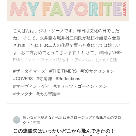
こんばんは、ジオ・ジーノです。昨日は文化の日でした
ね。 そして、永井豪＆堀井雄二両氏が旭日小綬章を受章
されましたね！ お二人の作品で育った身にしては嬉しい
よ…お二方おめでとうございます！！ さて、昨日はNHK-
FMの『マイ・フェイバリット・アルバム』について話し
ましたが、 今回は、私の「マイ・フェイバリット・アル
#
ザ・タイマーズ
#
THE TIMERS
#
RCサクセション
バム」を5枚挙げたいと思います。 NHK-FM『マイ・フェ
#
COVERS
#
寺尾聰
#
Reflections
イバリット・アルバム』タイトル
#
マーヴィン・ゲイ
#
ホワッツ・ゴーイン・オン
#
サンタナ
#
天の守護神
歌いながら聴きながら浜辺をスロージョグする爺さんのブロ
•
グ
1年前
この連鎖矢はいったいどこから飛んできたの！