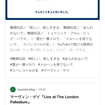
離婚伝説／「眩しい、眩しすぎる」 離婚伝説／「あらわ
れないで」 離婚伝説／「ミュージック・フロム・ビッ
グ・ハウス」（「愛が一層メロウ」「メルヘンを捨てな
いで」「スパンコールの女」） YouTubeで聴ける離婚伝
説の曲、ひと通り聴いてみましたけど、良いですね。 シ
ティポップというより、王道のポップスや良質なポップ
#
離婚伝説
#
眩しい、眩しすぎる
#
あらわれないで
ス、といった印象に変わりました。 それにしても、離婚
#
愛が一層メロウ
#
メルヘンを捨てないで
伝説って、すごいバンド名ですけど、マーヴィン・ゲイ
#
スパンコールの女
#
マーヴィン・ゲイ
のアルバムの邦題からとったとのことで、「なるほどな
ぁ」と納得したりしました。 やっぱり、マーヴィン・ゲ
イが好きだってことは、ソウルやR&Bといった、ブラッ
ク・ミュージックを下敷きにしたポ…
•
tyunne’s blog
2年前
マーヴィン・ゲイ『Live at The London
Palladium』