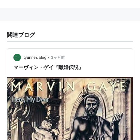
モータウン・レコード
代表アルバム
"What's Going On" (1971)
関連ブログ
"Let's Get It On" (1973)
"I Want You" (1976)
•
tyunne’s blog
3ヶ月前
マーヴィン・ゲイ『離婚伝説』