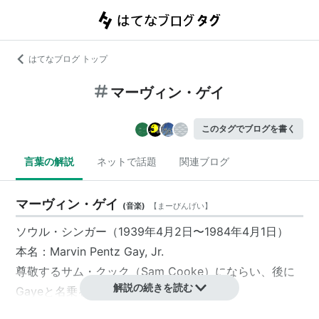
はてなブログ トップ
マーヴィン・ゲイ
このタグでブログを書く
言葉の解説
ネットで話題
関連ブログ
マーヴィン・ゲイ
(
音楽
)
【
まーびんげい
】
ソウル・シンガー（1939年4月2日〜1984年4月1日）
本名：Marvin Pentz Gay, Jr.
尊敬する
サム・クック
（Sam Cooke）にならい、後に
解説の続きを読む
Gayeと名乗るようになる。