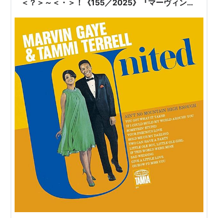
＜？＞～＜・＞！《155／2025》『マーヴィン・
ゲイ(Marvin Gaye)／ユナイテッド(United)
【AMU[ULTRA HD]】【SPD】』｜【チャト爺カ
フェ（〔ChatGPT〕カフェ）】で〘ゴスペル〙に
ついていろいろとチャト爺とオシャベリンゴじ
ゃ！ｖ＾＾ドウジャ！ｘ87！ドウジャ！ｘ
8787！ドウジャ！ｘ87878！＾＾ｖ！