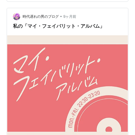
いい作品を酷評するなんて意味がわからないなあ、と思
っていました。ただ、全体的には音がチープなのと、若
•
干冗長な楽曲も目につくので、気持ちは分からなくもな
時代遅れの男のブログ
9ヶ月前
い。ただ、アルバムは大ヒットしたしアワードも受賞し
私の「マイ・フェイバリット・アルバム」
た。しかしながらこれが遺…