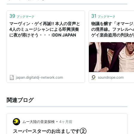
くところが凄い。そしてアルバムは2枚組で、聴いている
とこれが結構いいんですね。 時期的にも『I …
39
31
ブックマーク
ブックマーク
マーヴィン・ゲイ再誕!! 本人の音声と
物議を醸す「オマージ
4人のミュージシャンによる即興演奏
の境界線。ファレルへ
に夜が溶けそう・・・:DDN JAPAN
ゲイ楽曲盗用の判決が
japan.digitaldj-network.com
soundrope.com
関連ブログ
•
ムー大陸の音楽探検
4ヶ月前
スーパースターのお出ましです②