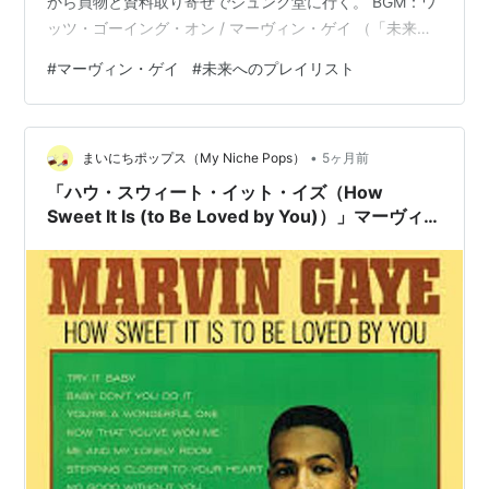
から買物と資料取り寄せでジュンク堂に行く。 BGM：ワ
ッツ・ゴーイング・オン / マーヴィン・ゲイ （「未来へ
のプレイリスト」）#3、ETV 4/3 22：30〜） 自分も正
#
マーヴィン・ゲイ
#
未来へのプレイリスト
直「後追い」でこのsoundのatmosphereの美しさから70
年代の渡辺岳夫的に知った曲だが、まさかこの過去に歌
われた歌のメッセージ性が切実に希求される時代が50年
•
60年後に戻ってきてしまうなどとは、30年前には考えて
まいにちポップス（My Niche Pops）
5ヶ月前
なかった。それだけ21世紀のくせに幼稚で時代遅れな
「ハウ・スウィート・イット・イズ（How
迷…
Sweet It Is (to Be Loved by You)）」マーヴィ
ン・ゲイ（Marvin Gaye）（1964）