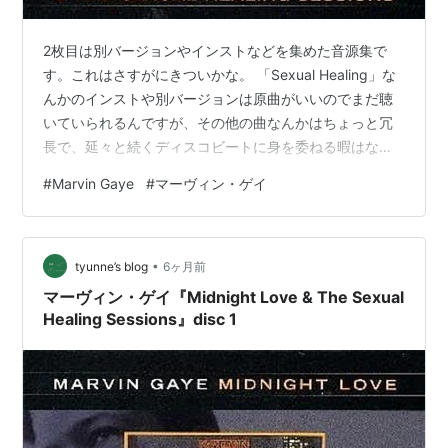
2枚目は別バージョンやインストなどを集めた音源集で
す。これはさすがにきついかな。 「Sexual Healing」な
んかのインストや別バージョンは原曲がいいのでまだ聴
いていられるんですが、その他の曲なんかはちょっと冗
長で、延々と続くディスコビートに身を委ねる暇はな
い。 こういった形でのデラックス・エディションは、現
#
Marvin Gaye
#
マーヴィン・ゲイ
在のCDが売れなくなった時代にはもう発売されにくくな
ってきていて、最近ではライブ音源とのセットが主流と
なってきている感があります。 これを聴いて果たしてど
•
うする？という感じですが、オリジナルアルバムが完成
tyunne’s blog
6ヶ月前
していく過程を一緒に楽しむ、という時間を過ごしてい
マーヴィン・ゲイ『Midnight Love & The Sexual
る程今の人は寛容ではないかな、…
Healing Sessions』disc 1