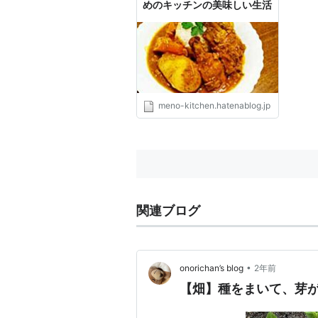
めのキッチンの美味しい生活
meno-kitchen.hatenablog.jp
関連ブログ
•
onorichan’s blog
2年前
【畑】種をまいて、芽