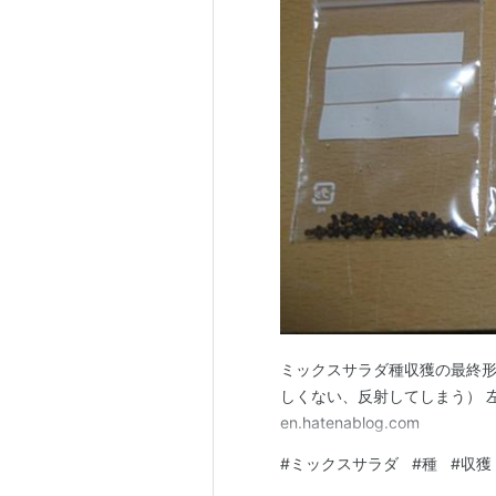
ミックスサラダ種収獲の最終形
しくない、反射してしまう） 左か
en.hatenablog.com
#
ミックスサラダ
#
種
#
収獲