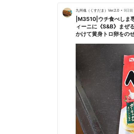
•
九州魂（くすだま）Ver.2.0
9日前
|M3510|ウチ食べ
ィーニに《S&B》まぜ
かけて黄身トロ卵をの