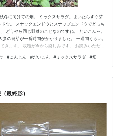
す。 秋冬に向けての畑。 ミックスサラダ。まいたらすぐ芽
ンドウ。 スナックエンドウとスナップエンドウでどっち
、 どうやら同じ野菜のことなのですね。 だいこん～。
 人参の発芽が一番時間がかかりました。 一週間くらい。
てきます。 収穫が今から楽しみです。 お読みいただき
の真ん中水曜日、ほどほどに力を抜きつつ。 今日も一日
ウ
#
にんじん
#
だいこん
#
ミックスサラダ
#
畑
加中雑談・日記を書きたい人のグループ ランキング参加
…
獲（最終形）