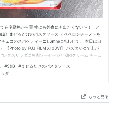
で在宅勤務から買 物にも外食にも出たくない〜！」と
S&B》まぜるだけのパスタソース ＜ペペロンチーノ＞を
チェコのスパゲティーニ1.6mmに合わせて、 本日は自
Photo by FUJIFILM X100Ⅵ】 パスタがゆで上が
”レタスサラダに魚肉ソーセージとKIRIクリーム チーズ
きます！ 標準9分のところ10分でゆで上げたスパゲティ
ニ
#
S&B
#
まぜるだけのパスタソース
りしながら器に盛り付 けます。まず、液体ソース部分
サラダ
もっと見る