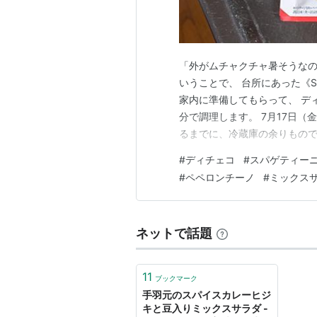
「外がムチャクチャ暑そうなの
いうことで、 台所にあった《
家内に準備してもらって、 ディ
分で調理します。 7月17日（金） 【
るまでに、冷蔵庫の余りもので 
をのせて”を盛り付けて軽く頂
#
ディチェコ
#
スパゲティー
ー ニを、トングで鍋から湯切
#
ペペロンチーノ
#
ミックス
（小袋…
ネットで話題
11
ブックマーク
手羽元のスパイスカレーヒジ
キと豆入りミックスサラダ -