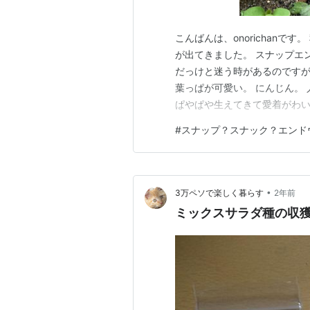
こんばんは、onorichanで
が出てきました。 スナップエ
だっけと迷う時があるのですが
葉っぱが可愛い。 にんじん。
ぱやぱや生えてきて愛着がわい
ありがとうございました。 週
#
スナップ？スナック？エンド
お疲れ様です。 ランキング参
中暮らしと、子育て ランキン
•
3万ペソで楽しく暮らす
2年前
ミックスサラダ種の収