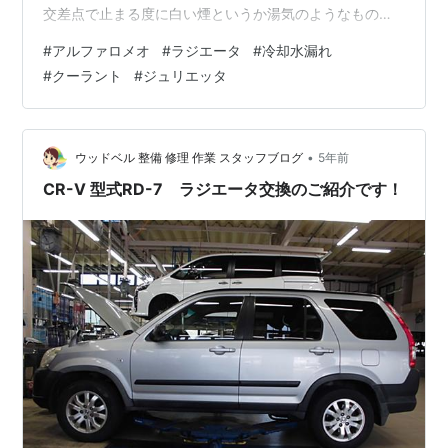
交差点で止まる度に白い煙というか湯気のようなものが
ボンネットからゆらゆらと。。。。。 うーん、寒い季節
#
アルファロメオ
#
ラジエータ
#
冷却水漏れ
だからかなぁ、なんて思い込もうと思ってましたがどん
#
クーラント
#
ジュリエッタ
なに寒くてもこの4年以上の間ボンネットから湯気なんか
今までたったことなんかなかったのでやはりおかしいと
思い、普段滅多に空けないボンネットを開けてみる
と、、、冷却水がない。。。。。。 写真は緊急的に水を
•
ウッドベル 整備 修理 作業 スタッフブログ
5年前
入れて再度走り出した後、再度とった写真なのでま…
CR-V 型式RD-7 ラジエータ交換のご紹介です！