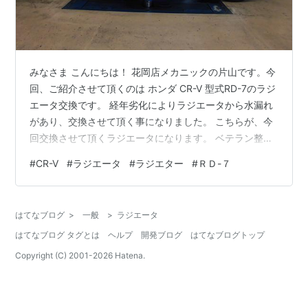
みなさま こんにちは！ 花岡店メカニックの片山です。今
回、ご紹介させて頂くのは ホンダ CR-V 型式RD-7のラジ
エータ交換です。 経年劣化によりラジエータから水漏れ
があり、交換させて頂く事になりました。 こちらが、今
回交換させて頂くラジエータになります。 ベテラン整備
士がサクサクと外していきます！ ラジエータと一緒にサ
#
CR-V
#
ラジエータ
#
ラジエター
#
ＲＤ-７
ブタンクも交換させて頂きます。 こちらも劣化でタンク
に穴が空いてしまうと水漏れの原因になるので同時作業
が オススメです！ 新しいラジエータと車から取り外した
はてなブログ
>
一般
>
ラジエータ
ラジエータです！ 車に取り付けていきます！ 最後に冷却
はてなブログ タグとは
ヘルプ
開発ブログ
はてなブログトップ
水を入れて、エア抜きをし、漏れが無いかを確認後、作
業完了になります…
Copyright (C) 2001-
2026
Hatena.