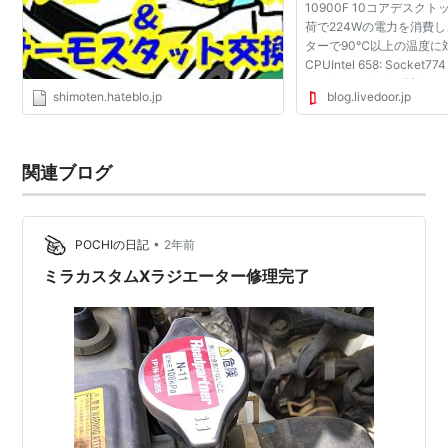
10900F 10コアデスク
荷で224Wの電力を消費し
ターで90℃以上の温度に
CPUIntel 658: Socket774
tpvz) 2020/04/11(土) 00:
shimoten.hateblo.jp
blog.livedoor.jp
ID:eSvW/kxs0 Intel’s 65
10 Core Desktop CPU C
Power ...
関連ブログ
•
POCHIの日記
2年前
ミラカスタムXラジエーター修理完了