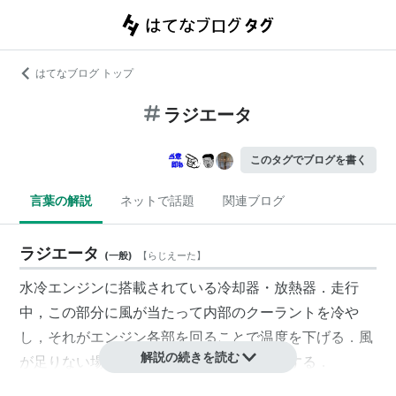
はてなブログ トップ
ラジエータ
このタグでブログを書く
言葉の解説
ネットで話題
関連ブログ
ラジエータ
(
一般
)
【
らじえーた
】
水冷エンジンに搭載されている冷却器・放熱器．走行
中，この部分に風が当たって内部の
クーラント
を冷や
し，それがエンジン各部を回ることで温度を下げる．風
解説の続きを読む
が足りない場合は、自動的にファンが作動する．