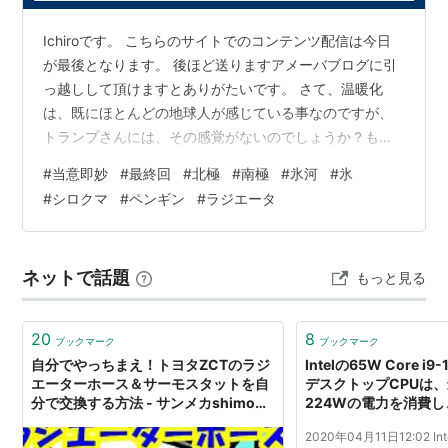
Ichiroです。 こちらのサイトでのコンテンツ配信は今日
が最後となります。 後ほど送りますアメーバブログに引
っ越しして頂けますとありがたいです。 さて、温暖化
は、既にほとんどの地球人が感じている事なのですが、
トランプさんには、その感覚がないのでしょうか？もし
くは、更にすっごい先を見通していて、その対策の必要
#
当意即妙
#
最終回
#
北極
#
南極
#
氷河
#
氷
はない、と本当に考えているのでしょうか？なぜに、こ
#
シロクマ
#
ペンギン
#
ラジエータ
の「人を認めず、自分は間違っていなくて、自分が最優
先の人」が米国大統領なの..？と、思う日本人のなんと多
いことか..。（NHK チコちゃんに叱られる！風..） で、
ネットで話題
もっと見る
現実問題として温暖化は進んでいますよね。そんな中で
も衝撃的なニュースがありま…
20
8
ブックマーク
ブックマーク
自分でやっちまえ！トヨタZCTのラジ
Intelの65W Core i9
エーターホース＆サーモスタットを自
デスクトップCPUは
分で交換する方法 - サンメカshimoの
224Wの電力を消費し
日記
エーターで90℃以上の
2020年04月11日12:02 Int
PCパーツまとめ