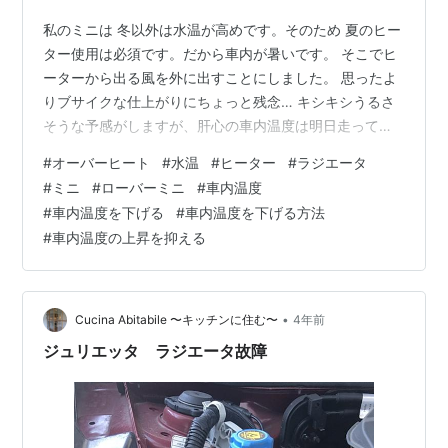
私のミニは 冬以外は水温が高めです。そのため 夏のヒー
ター使用は必須です。だから車内が暑いです。 そこでヒ
ーターから出る風を外に出すことにしました。 思ったよ
りブサイクな仕上がりにちょっと残念… キシキシうるさ
そうな予感がしますが、肝心の車内温度は明日走って確
かめます。
#
オーバーヒート
#
水温
#
ヒーター
#
ラジエータ
#
ミニ
#
ローバーミニ
#
車内温度
#
車内温度を下げる
#
車内温度を下げる方法
#
車内温度の上昇を抑える
•
Cucina Abitabile 〜キッチンに住む〜
4年前
ジュリエッタ ラジエータ故障