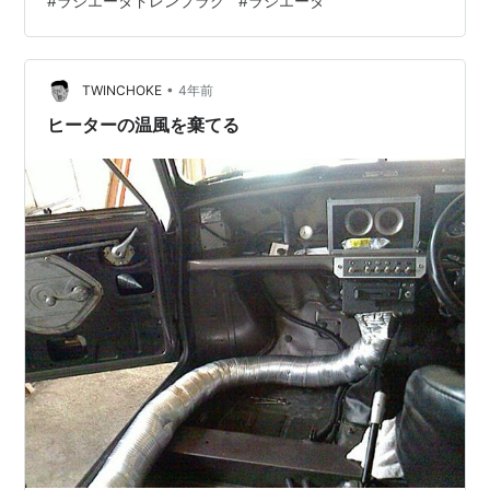
#
ラジエータドレンプラグ
#
ラジエータ
することが大事です。量の多さから大型用を選びまし
た。多い分だけ止まるチャンスが、広がる。1ｍｍ以内の
穴で、あれば漏れが止まるとの触れ込みです。果たし
て、効果はあるのでしょうか ? 。 ラジエーターの洗浄も
•
TWINCHOKE
4年前
するので、ロングライフク…
ヒーターの温風を棄てる