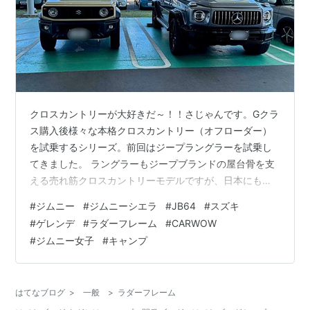
クロスカントリーが大好きだ～！！さじゃんです。Gクラ
ス購入後様々な本格クロスカントリー（オフローダー）
を試乗するシリーズ。前回はジープラングラーを試乗し
てきました。 ラングラーもジープブランドの屋台骨を支
える売れ筋クロスカントリーモデルですが、日本にも納
車待ちの列が1年、２年と呼ばれる大人気クロスカントリ
#
ジムニー
#
ジムニーシエラ
#
JB64
#
スズキ
ーモデルがあります。そう我らがスズキのジムニーで
#
ゲレンデ
#
ラダーフレーム
#
CARWOW
す！ 土木建築、林業関係者様に作られた『プロの車』と
#
ジムニー女子
#
キャンプ
して1970年に登場！当時のモデルはこんな感じで小さな
ジープライクでいま見ても非常にかっこいいモデルで
す。 その後改良が続けられ、2018年にフルモデルチェン
はてなブログ
>
一般
>
ラダーフレーム
ジされたのが現行ジムニーと言うわけで…