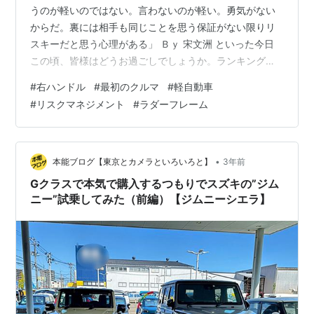
うのが軽いのではない。言わないのが軽い。勇気がない
からだ。裏には相手も同じことを思う保証がない限りリ
スキーだと思う心理がある」 Ｂｙ 宋文洲 といった今日
この頃、皆様はどうお過ごしでしょうか。ランキング参
加中自動車＊あの時からもう３年 ポルシェニッポンは今
#
右ハンドル
#
最初のクルマ
#
軽自動車
までニッポン市場に右ハンドルの911GT3を導入した事が
#
リスクマネジメント
#
ラダーフレーム
無いけど、992型からは右ハンドルをメインとしてニッ
ポン市場に投入してきている。だから992型911GT3はど
っちになるのか蓋を開けるまで分からなかったのである
が【その蓋が開いた】のが丁度今から３年前である。当
•
本能ブログ【東京とカメラといろいろと】
3年前
時ヤキモキしながらモ…
Gクラスで本気で購入するつもりでスズキの”ジム
ニー”試乗してみた（前編）【ジムニーシエラ】