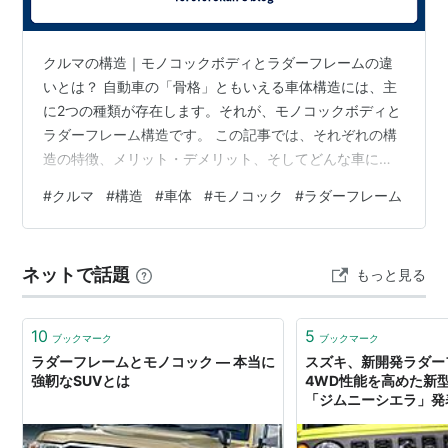
クルマの構造｜モノコックボディとラダーフレームの違
いとは？ 自動車の「骨格」ともいえる車体構造には、主
に2つの種類が存在します。それが、モノコックボディと
ラダーフレーム構造です。 この記事では、それぞれの構
造の特徴、メリット・デメリット、そしてどんな車に使
われているのかを分かりやすく紹介します。 モノコック
#
クルマ
#
構造
#
車体
#
モノコック
#
ラダーフレーム
ボディとは？ モノコック（Monocoque）とは、「単一構
造体」という意味で、車体全体で強度を保つ構造を指し
ます。 ボディとシャシーが一体化しており、力を全体で
ネットで話題
もっと見る
分散するのが特徴です。 メリット 軽量で燃費が良い 乗
り心地が良く、衝撃吸収性に優れる 車体のねじれに強い
（設計次第で高剛性） デ…
10
5
ブックマーク
ブックマーク
ラダーフレームとモノコック ― 本当に
スズキ、新開発ラダー
強靭なSUVとは
4WD性能を高めた新
「ジムニーシエラ」発