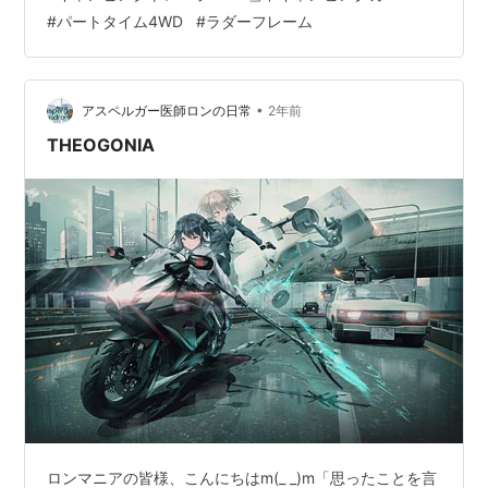
は 息子がコドラをするってのでナビシートに座らせ やけ
#
パートタイム4WD
#
ラダーフレーム
に静かやなって後部座席を見ると妻に母、娘は寝てまし
た 息子には、じゃんじゃん写真撮ってくれよな？って頼
んで 後から見てみたら すごいピンぼけ(⌒-⌒; ) はじめは
雪がなく 除雪されてまんなあψ(｀∇´)ψ …
•
アスペルガー医師ロンの日常
2年前
THEOGONIA
ロンマニアの皆様、こんにちはm(_ _)m「思ったことを言