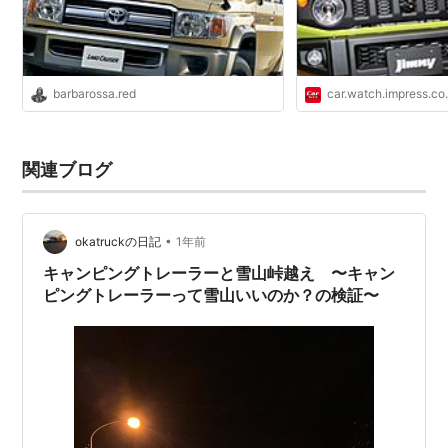
barbarossa.red
car.watch.impress.co.
関連ブログ
•
okatruckの日記
1年前
キャンピングトレーラーと雪山峠越え 〜キャン
ピングトレーラーって雪山いいのか？の検証〜