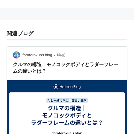
ションを固定し、その上から車体外殻を被せる構造とな
っている。
座席位置や重心が高くなる、重量が増えるといった欠点
があるものの、頑丈で耐久性が高く、シンプルさゆえに
関連ブログ
修理も容易なため、オフロード車両や運送車両や軍用車
両などの過酷な条件にさらされる車種においては依然と
して主流である。
•
foroforokun’s blog
1年前
クルマの構造｜モノコックボディとラダーフレー
ムの違いとは？