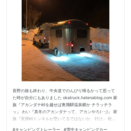
長野の旅も終わり、中央道でのんびり帰るかって思って
た時が自分にもありました okatruck.hatenablog.com 家
族『アカンダナ峠を越せば奥飛騨温泉郷か チラッチラ
ッ』 わい『真冬のアカンダナって、アカンやろ(･･;)』 家
族『安房峠トンネルが空いてるではないか、行け』 松本
から安房峠トンネル行く道が割とヤベエんですが、それ
#
キャンピングトレーラー
#
雪中キャンピングカー