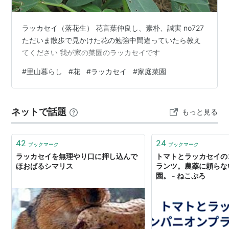
ラッカセイ（落花生） 花言葉仲良し、素朴、誠実 no727
ただいま散歩で見かけた花の勉強中間違っていたら教え
てください 我が家の菜園のラッカセイです
#
里山暮らし
#
花
#
ラッカセイ
#
家庭菜園
ネットで話題
もっと見る
42
24
ブックマーク
ブックマーク
ラッカセイを無理やり口に押し込んで
トマトとラッカセイの
ほおばるシマリス
ランツ。農薬に頼らな
園。 - ねこぷろ