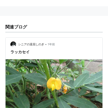
咲き終わった花の元から伸びる子房柄が土の中に入って
実をつける。種を蒔いてからおよそ4ヵ月半、花が咲い
てから85日〜90日で収穫できる。
食べ方としては炒って食べるのが一般的だが、煮て食べ
関連ブログ
ることも行われている。
:植物
•
シニアの退屈しのぎ
1年前
ラッカセイ