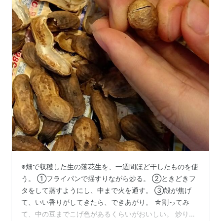
※畑で収穫した生の落花生を、一週間ほど干したものを使
う。 ①フライパンで揺すりながら炒る。 ②ときどきフ
タをして蒸すようにし、中まで火を通す。 ③殻が焦げ
て、いい香りがしてきたら、できあがり。 ☆割ってみ
て、中の豆までこげ色があるくらいがおいしい。 炒りた