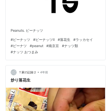
Peanuts. ピーナッツ
#
ピーナッツ
#
ピーナッツII
#
落花生
#
ラッカセイ
#
ピーナツ
#
peanut
#
南京豆
#
ナッツ類
#
ナッツ おつまみ
•
Ｔ家の記録２
4年前
炒り落花生