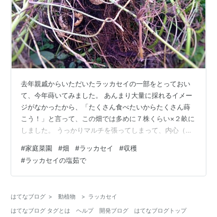
去年親戚からいただいたラッカセイの一部をとっておい
て、今年蒔いてみました。 あんまり大量に採れるイメー
ジがなかったから、「たくさん食べたいからたくさん蒔
こう！」と言って、この畑では多めに７株くらい×２畝に
しました。 うっかりマルチを張ってしまって、内心（失
敗したな・・・）と思っていたのですが、想像以上に収
#
家庭菜園
#
畑
#
ラッカセイ
#
収穫
穫できました！ マルチを突き破って実がなっていまし
#
ラッカセイの塩茹で
た。 やっぱり植物ってつええ。 少しずつ掘って、なるべ
く長く新鮮なラッカセイを楽しみたい！ ちょっと葉っぱ
が枯れてる、くらいが収穫時期かも。 マルチが絡んでし
はてなブログ
>
動植物
>
ラッカセイ
まって取るのはけっこう大変だけど、案外うまくいった
はてなブログ タグとは
ヘルプ
開発ブログ
はてなブログトップ
のはコレのおかげかも？？ ４株で５リ…