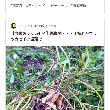
てのあつあつより、少し冷ますと余分な水分が飛ぶの
#
落花生
#
ラッカセイ
#
ピーナッツ
#
家庭菜園
か、カリッとします。 塩などの調味料はなくても、 その
ままで十分香りとうまみを楽しめます。 昔、おばあちゃ
んちで食べたなあ、というような、 くしゃっとしたチラ
•
シを敷いて。 懐かしい風味がしました。
レモンイエローの窓
5年前
【自家製ラッカセイ】悪魔的・・・！採れたてラ
ッカセイの塩茹で