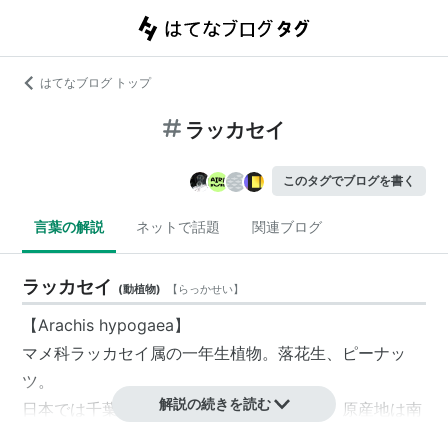
はてなブログ トップ
ラッカセイ
このタグでブログを書く
言葉の解説
ネットで話題
関連ブログ
ラッカセイ
(
動植物
)
【
らっかせい
】
【Arachis hypogaea】
マメ科ラッカセイ属の一年生植物。
落花生
、
ピーナッ
ツ
。
解説の続きを読む
日本では千葉県および茨城県が主な栽培地。原産地は
南
アメリカ
アンデス地方といわれる。