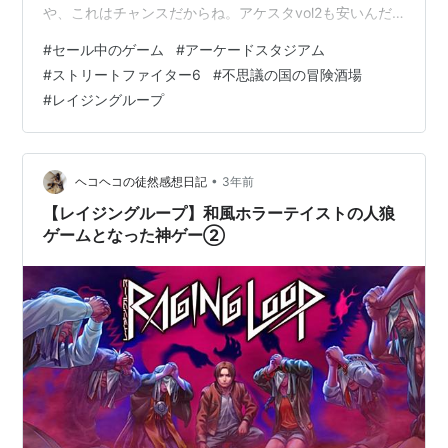
や、これはチャンスだからね。アケスタvol2も安いんだ
よな。過去最安。今まで半額の2,000円だったけど、今回
#
セール中のゲーム
#
アーケードスタジアム
さらに安くなって1,600円になった。買ってしまおうかな
#
ストリートファイター6
#
不思議の国の冒険酒場
って思っちゃうよな。 こっちの勝手な推測でアケスタは
#
レイジングループ
2,000円切るとは思ってなかった。待ってみるものだな。
買うかどうか分からないが、かなり安いと思う。これ以
上は安くならないような。もう投げ売りみたいな感じに
なってるもんな。 レイジ…
•
ヘコヘコの徒然感想日記
3年前
【レイジングループ】和風ホラーテイストの人狼
ゲームとなった神ゲー②