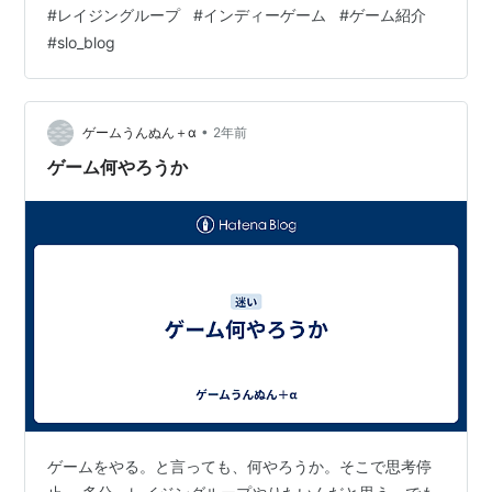
#
レイジングループ
#
インディーゲーム
#
ゲーム紹介
ホラーというより鬱。心に重く刺さる忘れられない体験
#
slo_blog
をしたい方向け【OMORI】 手軽に大満足なゲーム体験
を。買って損しない、絶対に。【パラノマサイト】 人狼
ゲームらしい重苦しさを味わえる…
•
ゲームうんぬん＋α
2年前
ゲーム何やろうか
ゲームをやる。と言っても、何やろうか。そこで思考停