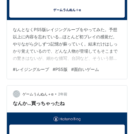
なんとなくPS5版レイジングループをやってみた。予想
以上に内容を忘れている…ほとんど初プレイの感覚だ。
やりながら少しずつ記憶が蘇っていく。結末だけはしっ
かり覚えているので、どんな人物が登場してもそこまで
の驚きはないが、細かな描写、台詞など、そういう部分
が抜け落ちている。序盤やってて、一応登場人物一通り
#
レイジングループ
#
PS5版
#
面白いゲーム
出てきて、あーこの人悲惨な目に遭うんだよなあとか、
そんな事は覚えてんだよ。まあ結構キツめの描写とかあ
るからな、ショッキングな展開目白押しなので。 やって
•
て思ったのが、やっぱりこのゲーム面白いわ。数年前
ゲームうんぬん＋α
2年前
（もうすぐ10年経とうとしている）ハマってひたすらや
なんか…買っちゃったね
ってて、思い出深い作品なので、思い出補正もある…