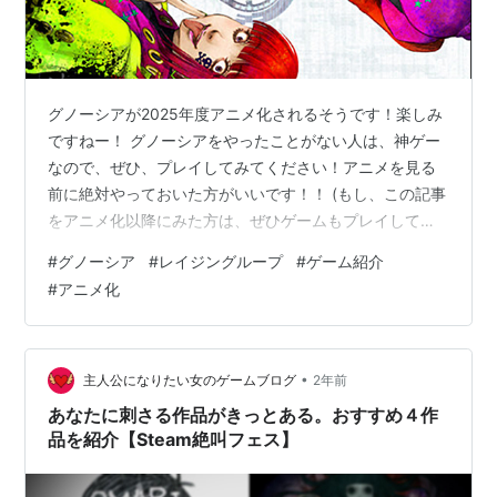
グノーシアが2025年度アニメ化されるそうです！楽しみ
ですねー！ グノーシアをやったことがない人は、神ゲー
なので、ぜひ、プレイしてみてください！アニメを見る
前に絶対やっておいた方がいいです！！ (もし、この記事
をアニメ化以降にみた方は、ぜひゲームもプレイして下
さい！！) ということで、簡単にグノーシアを紹介してお
#
グノーシア
#
レイジングループ
#
ゲーム紹介
きます！ グノーシア グノーシアは、人狼ゲームを題材と
#
アニメ化
したビジュアルノベルゲームです。SFの宇宙船を舞台と
して、何度も繰り返される人狼ゲームの中で、謎を解き
明かします。完全に人狼ゲームをプレイすることにな
り、場合によっては自分が人狼側になります(どうやって
•
主人公になりたい女のゲームブログ
2年前
アニメ化するんだッ！？)。 あ…
あなたに刺さる作品がきっとある。おすすめ４作
品を紹介【Steam絶叫フェス】