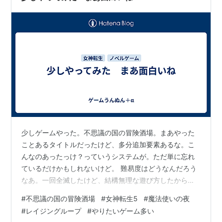
少しゲームやった。不思議の国の冒険酒場。まあやった
ことあるタイトルだったけど、多分追加要素あるな。こ
んなのあったっけ？っていうシステムが。ただ単に忘れ
ているだけかもしれないけど。 難易度はどうなんだろう
なあ。一回全滅したけど、結構無理な遊び方したから
な、死んでもおかしくなかった。めちゃくちゃちょろい
#
不思議の国の冒険酒場
#
女神転生5
#
魔法使いの夜
感じはないかな。 相変わらずレシピ開発が難しい。ネッ
#
レイジングループ
#
やりたいゲーム多い
トで調べたら出てきた。まあ見ちゃうと楽しくはないか