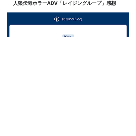
11日 PlayStation V…
人狼伝奇ホラーADV「レイジングループ」感想
www.kemco.jp 面白かったわー。 3ルート＋トゥルーエ
ンドルート1 本編だけだとADVとしてはやや軽めのボリュ
ームでゲーム漬けになれば土日でクリアできる程度。 以
下、多少のネタバレありの感想 ホラー・グロ要素は軽め
本格的なホラーゲーほどは怖くない。 重要な選択肢はだ
いたいロックされていて、核心的な情報はだいたい終盤
#
レイジングループ
にならないと手に入らない。なもんで中盤くらいまで分