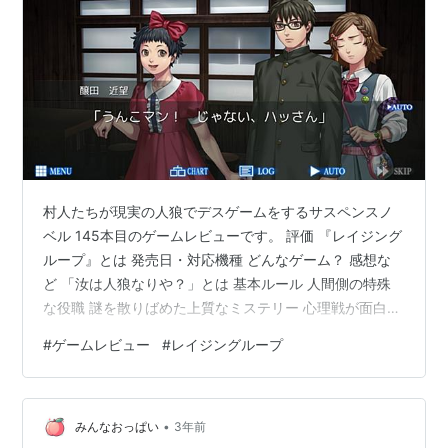
村人たちが現実の人狼でデスゲームをするサスペンスノ
ベル 145本目のゲームレビューです。 評価 『レイジング
ループ』とは 発売日・対応機種 どんなゲーム？ 感想な
ど 「汝は人狼なりや？」とは 基本ルール 人間側の特殊
な役職 謎を散りばめた上質なミステリー 心理戦が面白い
「黄泉忌みの宴」 大長編なボリューム まとめ 評価 90点
#
ゲームレビュー
#
レイジングループ
〇かなりの良ゲー 序盤を過ぎたあたりから面白くなって
きて、一気にプレイしてしまうくらいシナリオが面白か
ったです。 『レイジングループ』とは 発売日・対応機種
•
発売日 対応機種 2015年12月3日 iOS/Android 2017年1月
みんなおっぱい
3年前