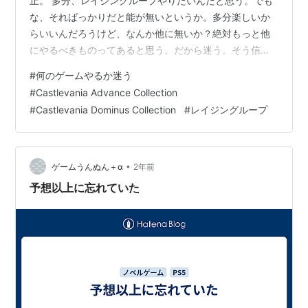
止。 多分、レイジングループやりたいんだと思う。でも
な、そればっかりだと能が無いというか。多分楽しいか
らいいんだろうけど、なんか他に無いか？絶対もっと他
にやるべきものってあると思う。だから迷う。そう信じ
てるから。 レイジングループでいいのか？という疑問に
#
何のゲームやるか迷う
対して、それでいいよって素直に答えられればいいんだ
#
Castlevania Advance Collection
ろうな。でも、既プレイのゲームだし…とか色々理由を
#
Castlevania Dominus Collection
#
レイジングループ
つけてなかなか受け入れない。そこが悪い。 レイジング
ループではだめだと考えるなら、じゃあ他に何やるの？
って考えて、それで昨日はPS4動かそうかなとか考えた
わけだ。PS4で何やろうかなあ？ と考えた…
•
ゲームうんぬん＋α
2年前
予想以上に忘れていた