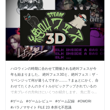
ハロウィンの時期に合わせて開催される絶叫フェスが今
年も始まりました。 絶叫フェス3Dと、絶叫フェス：ザ・
リベンジって何が違うんですか………？まぁとにかく、合
わせてたくさんのタイトルがピックアップされているの
で未プレイの方向けにいくつか紹介します。 先に言って
おきます。結構ホラー要素薄めの4作品を選んでしまいま
#
ゲーム
#
ゲームレビュー
#
ゲーム記録
#
OMORI
した。絶叫やスリルといった単語からは遠いかもしれな
#
パラノマサイト FILE 23 本所七不思議
いですが、ちゃんと"ホラー"なので、許してください。