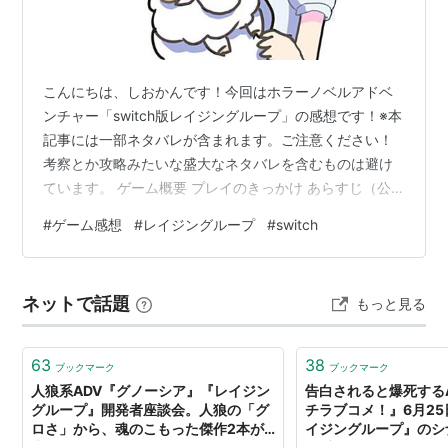
こんにちは、しおかんです！今回はホラーノベルアドベ
ンチャー「switch版レイジングループ」の感想です！※本
記事には一部ネタバレが含まれます。ご注意ください！
考察とか攻略みたいな盛大なネタバレを含むものは避け
ています。 ゲーム概要 プレイのきっかけ あらすじ（公
式サイトより引用） 魅力①キャラクターがクセ強いのに
#
ゲーム感想
#
レイジングループ
#
switch
魅力的 魅力②グロさのバランス 魅力➂システムがとて
も親切 まとめ ゲーム概要 レイジングループ（switch
版） 対応機種：switch・PS4・PS5・steamなど 開発
ネットで話題
もっと見る
元：ケムコ ジャンル：ホラーノベルアドベンチャー レー
ティング：CERO D（17歳以上対象） 公式サイト：レ…
63
38
ブックマーク
ブックマーク
人狼系ADV『グノーシア』『レイジン
告白されると爆死する
グループ』開発者座談会。人狼の「グ
チラブコメ！』6月2
ロさ」から、魂のこもった傑作2本が
イジングループ』のシ
生まれた（ネタバレなし） -
が手がける - AUTOM