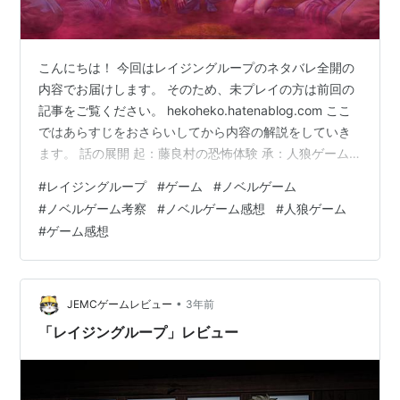
こんにちは！ 今回はレイジングループのネタバレ全開の
内容でお届けします。 そのため、未プレイの方は前回の
記事をご覧ください。 hekoheko.hatenablog.com ここ
ではあらすじをおさらいしてから内容の解説をしていき
ます。 話の展開 起：藤良村の恐怖体験 承：人狼ゲーム
①傍観者ルート ②へびルート ③人狼ルート 転：大い
#
レイジングループ
#
ゲーム
#
ノベルゲーム
なる陰謀が出現 結：解決編 一番やばいキャラはこいつ
#
ノベルゲーム考察
#
ノベルゲーム感想
#
人狼ゲーム
どうして村人は神様を信じたのか？ 現実とファンタジー
#
ゲーム感想
が混在して困惑 後日談も読んでおこう タイトルの意味
まとめ 話の展開 まずはストーリーのおさらいです。 起
承転結で書くと以下の通りです。 起：藤良村の恐怖体…
•
JEMCゲームレビュー
3年前
「レイジングループ」レビュー