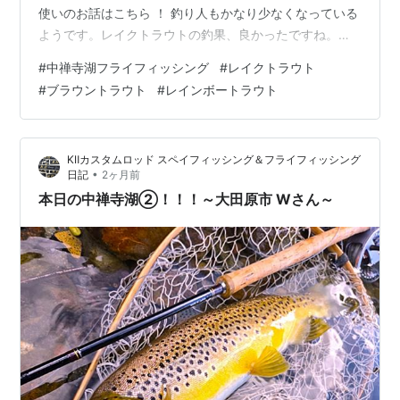
使いのお話はこちら ！ 釣り人もかなり少なくなっている
ようです。レイクトラウトの釣果、良かったですね。見
事でした。 『7月に入り、釣り人も極端に減った中禅寺
#
中禅寺湖フライフィッシング
#
レイクトラウト
湖に行って来ました。夏の釣りにシフトチェンジして望
#
ブラウントラウト
#
レインボートラウト
んだ今回｡台風の影響もさほどなく、相変わらず低い水位
でしたが、何とかレイクに遊んでもらいました｡これから
ますます厳しさが増しますが、また頑張ります。』との
KⅡカスタムロッド スペイフィッシング＆フライフィッシング
ことです。夏の釣り方のノウハウはバッチリのKakkyyyy
•
日記
2ヶ月前
さんですね。梅雨明…
本日の中禅寺湖②！！！～大田原市 Wさん～