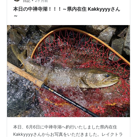
•
日記
2ヶ月前
本日の中禅寺湖！！！～県内在住 Kakkyyyyさん
～
本日、6月6日に中禅寺湖へ釣行いたしました県内在住
Kakkyyyyさんからお写真をいただきました。レイクトラ