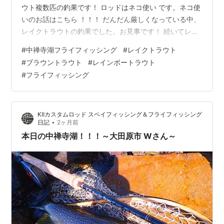
ウト複数匹の釣果です！ ロッドはネコ使い です。ネコ使
いのお話はこちら ！！！ だんだん厳しくなっている中、
レイクトラウトの釣果でした。お見事です！ 続いてレイ
クトラウトの釣果です。安定の複数匹の釣果、良かった
#
中禅寺湖フライフィッシング
#
レイクトラウト
ですね。 『台風の影響で状況が好転することを期待して
#
ブラウントラウト
#
レインボートラウト
行って来ました。水位がおよそ10センチ増えましたが、
#
フライフィッシング
水温が低いのでどうかと思いましたが、複数匹のレイク
に遊んでもらいました。引っ張りも終盤戦になって来た
感じですが、また頑張ります。』とのことです。 水質も
KⅡカスタムロッド スペイフィッシング＆フライフィッシング
きれいになったようなお話…
•
日記
2ヶ月前
本日の中禅寺湖！！！～大田原市 Wさん～