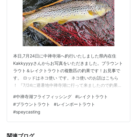
本日,7月24日に中禅寺湖へ釣行いたしました県内在住
Kakkyyyyさんからお写真をいただきました。ブラウント
ラウト＆レイクトラウトの複数匹の釣果です！お見事で
す。 ロッドはネコ使い です。ネコ使いのお話はこちら
！ 『7/24に避暑地中禅寺湖に行って来ましたので釣果報
告させていただきます。 アベレージサイズのレイクとブ
#
中禅寺湖フライフィッシング
#
レイクトラウト
ラウン2匹の釣果です。朝イチでレイクをバラし意気消沈
#
ブラウントラウト
#
レインボートラウト
でしたが､気持ちを切り替えて振り倒し、日中の11時半と
#
speycasting
13時に運良くブラウン、レイクと遊ぶことができまし
た。今の時期､朝と夕方にチャンスがありますが、日中は
釣れる時間帯が読めず、難しいですね｡また次頑張りま
関連ブログ
す。』とのことです…