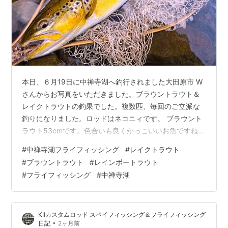
本日、６月19日に中禅寺湖へ釣行されました大田原市 W
さんからお写真をいただきました。ブラウントラウト＆
レイクトラウトの釣果でした。複数匹、毎回のご立派な
釣りになりました。ロッドはネコニィです。 ブラウント
ラウト53cmです。色合いも良くかっこいいお魚ですね。
なお、ご本人様のご希望で50cm以上のお魚を掲載させて
#
中禅寺湖フライフィッシング
#
レイクトラウト
いただいました！レイクトラウトの写真も送っていただ
#
ブラウントラウト
#
レインボートラウト
いております。 『端境期の中禅寺湖、良いサイズのレイ
#
フライフィッシング
#
中禅寺湖
クトラウトは岸際から抜けてしまったようです（深場に
移動）ブラウンはフライを追って、ピックアップ寸前に
ヒットしました。今後、雨により少しでも増水すれば、
KⅡカスタムロッド スペイフィッシング＆フライフィッシング
チャンスがやって来ると思われます。…
•
日記
2ヶ月前