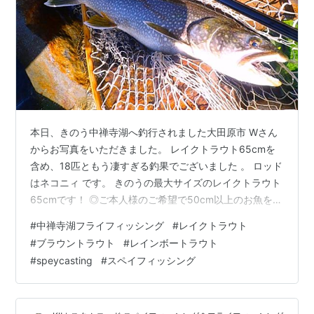
本日、きのう中禅寺湖へ釣行されました大田原市 Wさん
からお写真をいただきました。 レイクトラウト65cmを
含め、18匹ともう凄すぎる釣果でございました 。 ロッド
はネコニィ です。 きのうの最大サイズのレイクトラウト
65cmです！ ◎ご本人様のご希望で50cm以上のお魚を掲
載させていただいました！びっくりするほどの釣果で
#
中禅寺湖フライフィッシング
#
レイクトラウト
す。 W氏の素晴らしいところは50cm未満の写真も私の
#
ブラウントラウト
#
レインボートラウト
手元に送ってくれておりまして18匹全てのお写真があり
#
speycasting
#
スペイフィッシング
ます！ 『層水温の上昇によりレイクが深場に移行する時
期なので、それを狙えるポイントに入りボトム付近をト
レースしたら、幸運にも１８匹のレイクトラウトを釣る