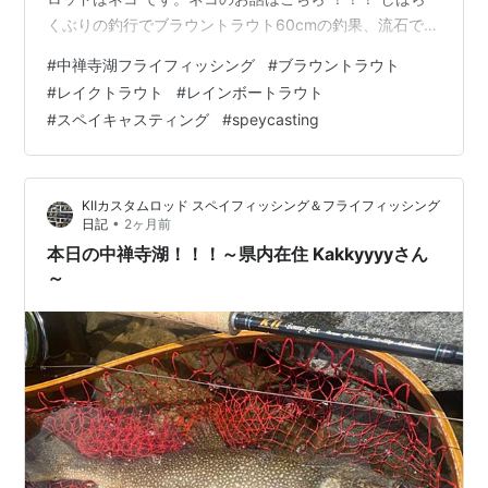
くぶりの釣行でブラウントラウト60cmの釣果、流石でご
ざいました。『ご無沙汰しております、本日現着10時、
#
中禅寺湖フライフィッシング
#
ブラウントラウト
厳しい状況の中でしたが60オーバーのブラウンをゲット
#
レイクトラウト
#
レインボートラウト
できました、思えば川上さんからキャス練講習を受けて
#
スペイキャスティング
#
speycasting
から約10年経ちました、まだまだ満足いくキャストはで
きませんがネコが自分にはあっているようで何度もネコ
に助けられました、これからもネコと一緒に中禅寺湖に
KⅡカスタムロッド スペイフィッシング＆フライフィッシング
挑戦したいと思います、あり…
•
日記
2ヶ月前
本日の中禅寺湖！！！～県内在住 Kakkyyyyさん
～