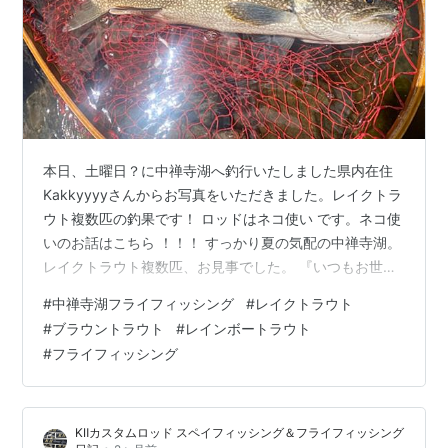
本日、土曜日？に中禅寺湖へ釣行いたしました県内在住
Kakkyyyyさんからお写真をいただきました。レイクトラ
ウト複数匹の釣果です！ ロッドはネコ使い です。ネコ使
いのお話はこちら ！！！ すっかり夏の気配の中禅寺湖。
レイクトラウト複数匹、お見事でした。 『いつもお世話
になります。中禅寺湖に行って来ましたので釣果報告を
#
中禅寺湖フライフィッシング
#
レイクトラウト
させていただきます。結果はレイクトラウト2匹でした。
#
ブラウントラウト
#
レインボートラウト
朝の水温も高めで若干濁りもあり､厳しい感じでしたが、
#
フライフィッシング
運も見方に付け､良型レイクと遊ぶことができました。引
っ張りもいよいよ終盤となり､ますます厳しい状況になり
ますが、また頑張ります。』とのことです。 梅雨寒の状
KⅡカスタムロッド スペイフィッシング＆フライフィッシング
況かと思いますが水温…