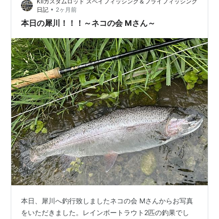
KⅡカスタムロッド スペイフィッシング＆フライフィッシング
ことが出来ました。』…
•
日記
2ヶ月前
本日の犀川！！！～ネコの会 Mさん～
本日、犀川へ釣行致しましたネコの会 Mさんからお写真
をいただきました。レインボートラウト2匹の釣果でし