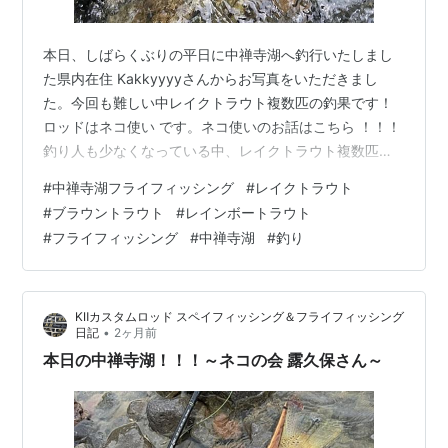
本日、しばらくぶりの平日に中禅寺湖へ釣行いたしまし
た県内在住 Kakkyyyyさんからお写真をいただきまし
た。今回も難しい中レイクトラウト複数匹の釣果です！
ロッドはネコ使い です。ネコ使いのお話はこちら ！！！
釣り人も少なくなっている中、レイクトラウト複数匹、
お見事でした。 『今回は､久しぶりの平日釣行です。湖の
#
中禅寺湖フライフィッシング
#
レイクトラウト
状況は､水温高めで濁りもあり､あまり良くない状況でし
#
ブラウントラウト
#
レインボートラウト
たが、サイズはさる事ながら、4匹のレイクトラウトと戯
#
フライフィッシング
#
中禅寺湖
#
釣り
れることができました。（1匹は写真撮影前に脱走）やは
り水温上昇に伴い､良型レイクは深場へ移動した感じで
す。そろそろ夏の釣りにシフトチェンジですね。また頑
KⅡカスタムロッド スペイフィッシング＆フライフィッシング
張ります。』とのことです。…
•
日記
2ヶ月前
本日の中禅寺湖！！！～ネコの会 露久保さん～