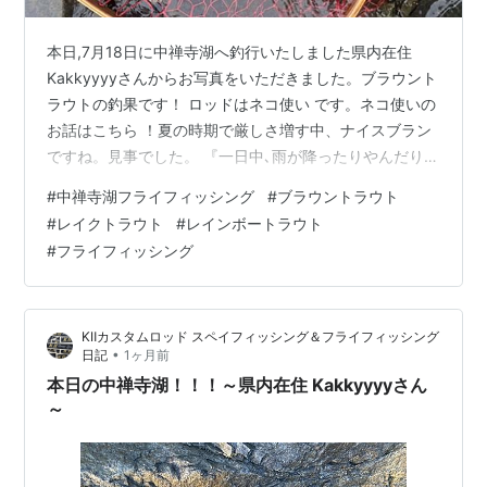
本日,7月18日に中禅寺湖へ釣行いたしました県内在住
Kakkyyyyさんからお写真をいただきました。ブラウント
ラウトの釣果です！ ロッドはネコ使い です。ネコ使いの
お話はこちら ！夏の時期で厳しさ増す中、ナイスブラン
ですね。見事でした。 『一日中､雨が降ったりやんだりと
悪天候でしたが､久しぶりにブラウンと遊ぶことができま
#
中禅寺湖フライフィッシング
#
ブラウントラウト
した。その後は続かず、唯一のアタリをモノにできまし
#
レイクトラウト
#
レインボートラウト
た。今の時期、ゼロイチ勝負ですが、釣れて良かったで
#
フライフィッシング
す。』とのことです。まだ曇り空が続いたり難しい中で
も少々チャンスがあるようです。猛暑が厳しくなってく
るとは思いますが益々ご活躍ください！お写真、ご報
KⅡカスタムロッド スペイフィッシング＆フライフィッシング
告、まことにありがとうござい…
•
日記
1ヶ月前
本日の中禅寺湖！！！～県内在住 Kakkyyyyさん
～