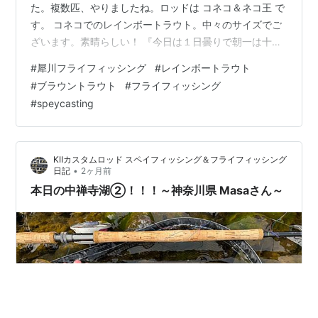
た。複数匹、やりましたね。ロッドは コネコ＆ネコ王 で
す。 コネコでのレインボートラウト。中々のサイズでご
ざいます。素晴らしい！ 『今日は１日曇りで朝一は十分
明るくなってから釣り始めました。ランの中盤の流速が
#
犀川フライフィッシング
#
レインボートラウト
遅くなるところでヒットしました。サイズの割に力強く
#
ブラウントラウト
#
フライフィッシング
何回もラインを引き出し元気な魚でした。』とのことで
#
speycasting
す。 ・ロッド コネコ・リール オービスハイドロス・ラ
イン SAWADA DSS #7 フローティング・シューティング
ライン フラットビーム スーパー25lb・リーダー ティム
KⅡカスタムロッド スペイフィッシング＆フライフィッシング
コ OH&D …
•
日記
2ヶ月前
本日の中禅寺湖②！！！～神奈川県 Masaさん～