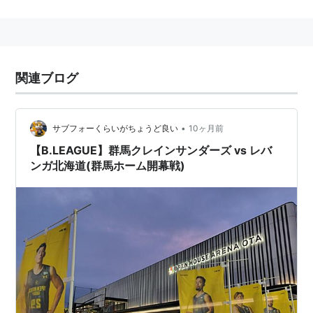
2011年設立
*1
。
チーム名の「レバンガ」は、「がんばれ」の逆さ言葉。
道民から「がんばれ」と応援してもらえるチームであり
続けるという誓いが込められている。
関連ブログ
ホームアリーナは
北海きたえーる
。
沿革
•
サブフォーくらいがちょうど良い
10ヶ月前
2007年10月に「
レラカムイ北海道
」として発足。「レ
【B.LEAGUE】群馬クレインサンダーズ vs レバ
ンガ北海道(群馬ホーム開幕戦)
ラカムイ」は、北海道先住民の言葉で「風の神」と言う
意味で、公募によって決定された。2007-08シーズンよ
り日本バスケットボールリーグ（JBL）に参戦。
2010年、運営会社のファンタジア・エンタテインメン
トの経営が悪化し、虚偽の決算報告を行っていた事実が
発覚。2012年1月、運営会社がJBLから除名処分を受
け、チーム運営はリーグ興行権を持つ日本バスケットボ
ールオペレーションズ（JBO）が一時引き継いだ。