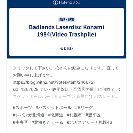
クリックして下さい。 心からの励みになります。 宜しく
お願い申し上げます。
https://blog.with2.net/votes/item/246672?
sid=1367628 テレビ静岡(SUT) 百貨店の屋上に何故？ バ
スケットボールパークがオープン 背景には バスケットボ
ールを巡る”ある課題” www.fnn.jp 北海道放送(HBC) バス
#
スポーツ
#
バスケットボール
#
Bリーグ
ケットボールBリーグ・１部東地区 レバンガ北海道 ラッ
#
レバンガ北海道
#
北海道
#
札幌市
#
豊平区
ピングバスが登場 お披露目会に折茂武彦社長と選手も
#
中央区
#
北海きたえーる
#
北ガスアリーナ札幌46
newsdig.tbs.co.jp 北海道文化放送(UHB) 北海道札幌市豊
平区 再び開催決定！ eスポーツ世界大会 ３年連続の開催