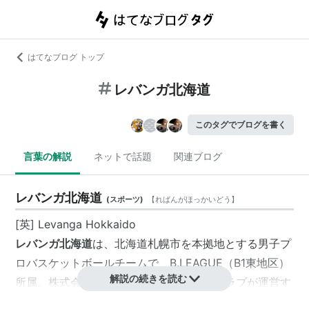
はてなブログ トップ
レバンガ北海道
このタグでブログを書く
言葉の解説
ネットで話題
関連ブログ
レバンガ北海道
(
スポーツ
)
【
ればんがほっかいどう
】
[英] Levanga Hokkaido
レバンガ北海道
は、北海道札幌市を本拠地とする男子プ
ロ
バスケットボール
チームで、B.LEAGUE（B1東地区）
解説の続きを読む
所属。株式会社
北海道バスケットボールクラブ
が運営す
る。