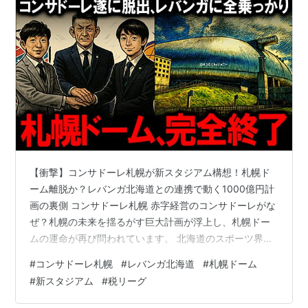
中身と、日本ハムに続き見捨てられ黒字化に迷走
するドームの末路。
【衝撃】コンサドーレ札幌が新スタジアム構想！札幌ド
ーム離脱か？レバンガ北海道との連携で動く1000億円計
画の裏側 コンサドーレ札幌 赤字経営のコンサドーレがな
ぜ？札幌の未来を揺るがす巨大計画が浮上し、札幌ドー
ムの運命が再び問われています。 北海道のスポーツ界
に、大きな地殻変動が起きようとしています。Jリーグの
#
コンサドーレ札幌
#
レバンガ北海道
#
札幌ドーム
北海道コンサドーレ札幌と、Bリーグのレバンガ北海道が
#
新スタジアム
#
税リーグ
パートナーシップを締結。その発表と同時に、両チーム
の本拠地となる「新スタジアム」と「新アリーナ」を一