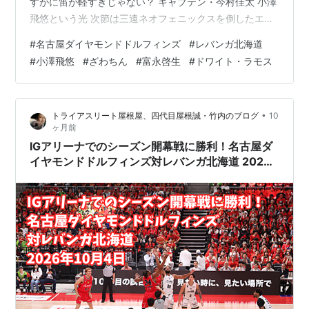
すがに笛が軽すぎじゃない？ キャプテン・今村佳太 小澤
飛悠という光 次節は三遠ネオフェニックスを倒したエヴ
ェッサ大阪。 北海道なんか今シーズンは試合してやらな
#
名古屋ダイヤモンドドルフィンズ
#
レバンガ北海道
いんだからね！ まあ、いろいろとありますけどね、ドワ
#
小澤飛悠
#
ざわちん
#
富永啓生
#
ドワイト・ラモス
イト・ラモスが良すぎたんじゃないの？知らんけど。ド
ワイト・ラモスなんていいときはスリーがボコボコ入る
し、今日なんてドライブもばちこりに決まってたもん
•
トライアスリート屋根屋、四代目屋根誠・竹内のブログ
10
ね。イケメンだし。しゃーない。富永啓生はスリーは1/8
ヶ月前
だったものの、2点シュートを高確…
IGアリーナでのシーズン開幕戦に勝利！名古屋ダ
イヤモンドドルフィンズ対レバンガ北海道 2026
年10月4日