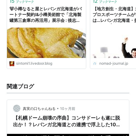
15
12
ブックマーク
ブックマーク
🐻小樽なると屋とレバンガ北海道がパ
【地方創生・北海道】
ートナー契約❕&小樽美術館で「北海製
プロスポーツチームが
罐第三倉庫の再活用」展示会 : 後志が
は…レバンガ北海道・
１番❗❗❗
（後編） | ノマドジ
sintomi1.livedoor.blog
nomad-journal.jp
関連ブログ
•
真実の口ちゃんねる
10ヶ月前
【札幌ドーム崩壊の序曲】コンサドーレも遂に脱
出か！？レバンガ北海道との連携で浮上した1000
億円『新スタジアム＆アリーナ』構想の衝撃的な