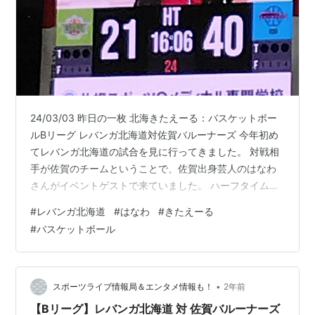
24/03/03 昨日の一枚 北海きたえーる：バスケットボー
ルBリーグ レバンガ北海道対佐賀バルーナーズ 今年初め
てレバンガ北海道の試合を見に行ってきました。 対戦相
手が佐賀のチームということで、佐賀出身芸人のはなわ
さんがイベントゲストで来ていました。 ハーフタイムに
「佐賀県」のライブ演奏がありました。今聞いてもキャ
#
レバンガ北海道
#
はなわ
#
きたえーる
ッチーでしたね（写真はその時の一枚です） この後、は
#
バスケットボール
なわさんと麒麟の田村さん、折茂社長とレバンガOBの牧
(全)さんが加わってトークショーが行われました。 ハー
フタイム時点で20点差をつけられていたので、折茂社長
の容赦ないだめ出しと、大差の試合をどう戦うかという
•
スポーツライブ情報局＆エンタメ情報も！
2年前
テーマになってしまった…
【Bリーグ】レバンガ北海道 対 佐賀バルーナーズ