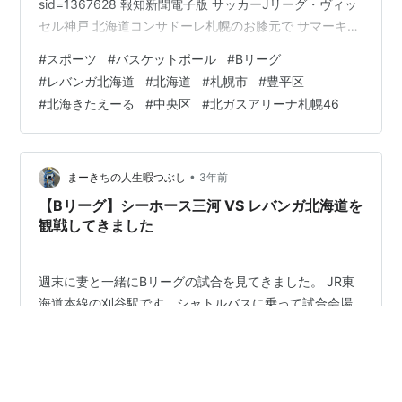
sid=1367628 報知新聞電子版 サッカーJリーグ・ヴィッ
セル神戸 北海道コンサドーレ札幌のお膝元で サマーキャ
ンプを実施 千布勇気社長 「札幌市におきましては敵だと
#
スポーツ
#
バスケットボール
#
Bリーグ
思いますけど…」 hochi.news スポニチアネックス サッ
#
レバンガ北海道
#
北海道
#
札幌市
#
豊平区
カーJリーグ・北海道コンサドーレ札幌 札幌ドームが命
#
北海きたえーる
#
中央区
#
北ガスアリーナ札幌46
名権を募集 年２億5000万円以上が条件
www.sponichi.co.jp ZAKZAK サッカーJリーグ 「丸の内
ホームタウン化」へ 30周年を節目…
•
まーきちの人生暇つぶし
3年前
【Bリーグ】シーホース三河 VS レバンガ北海道を
観戦してきました