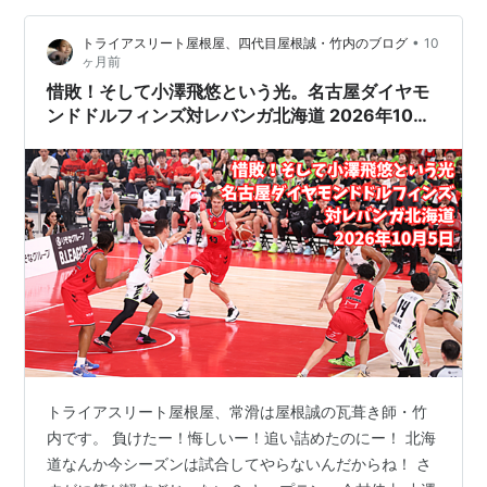
体化させた巨大複合施設を建設する構想が明らかになり
•
トライアスリート屋根屋、四代目屋根誠・竹内のブログ
10
ました。総事業費は1000億円規模ともいわれ、長崎スタ
ヶ月前
ジアムシティをモデルにした壮大な計…
惜敗！そして小澤飛悠という光。名古屋ダイヤモ
ンドドルフィンズ対レバンガ北海道 2026年10月
5日
トライアスリート屋根屋、常滑は屋根誠の瓦葺き師・竹
内です。 負けたー！悔しいー！追い詰めたのにー！ 北海
道なんか今シーズンは試合してやらないんだからね！ さ