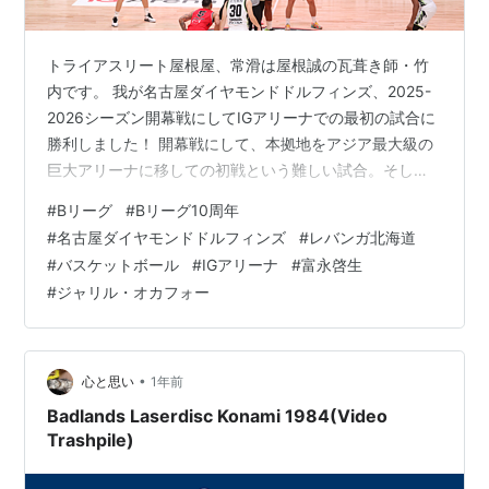
トライアスリート屋根屋、常滑は屋根誠の瓦葺き師・竹
内です。 我が名古屋ダイヤモンドドルフィンズ、2025-
2026シーズン開幕戦にしてIGアリーナでの最初の試合に
勝利しました！ 開幕戦にして、本拠地をアジア最大級の
巨大アリーナに移しての初戦という難しい試合。そして
対戦相手は大幅に選手を入れ替え、日本代表のスーパー
#
Bリーグ
#
Bリーグ10周年
シューター・富永啓生と、NBAでドラフト3位指名のオカ
#
名古屋ダイヤモンドドルフィンズ
#
レバンガ北海道
フォーを擁するレバンガ北海道ということで、これまた
#
バスケットボール
#
IGアリーナ
#
富永啓生
読めない難しいチームだったので、もう勝てて良かっ
#
ジャリル・オカフォー
た！なによりも勝利！って感じです。 富永対策に成功 オ
カフォーがすごかった！ ディフェンスが良かった！ ヘン
リーがバケモノだった。 ル…
•
心と思い
1年前
Badlands Laserdisc Konami 1984(Video
Trashpile)