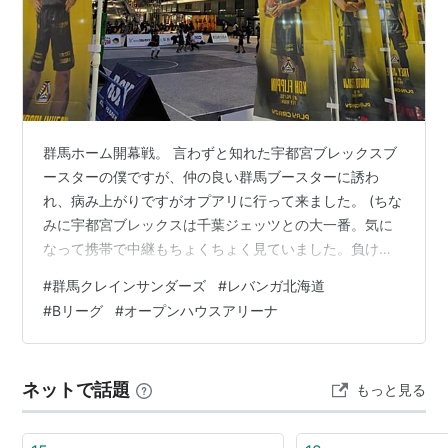
2011年7月、チーム運営法人となる一般社団法人北海道
総合スポーツクラブが設立され、8月には新チーム名
「
レバンガ北海道
」に改称することが発表された。
2013年5月、チーム運営（興行権）を一般社団法人北海
道総合スポーツクラブから株式会社北海道バスケットボ
群馬ホーム開幕戦。 言わずと知れた宇都宮ブレックスブ
ールクラブへ譲渡。
ースターの僕ですが、仲の良い群馬ブースターに誘わ
2013-2014シーズン、
ナショナル・バスケットボール・
れ、病み上がりですがオプアリに行って来ました。 (ちな
リーグ
（NBL）に参戦。
みに宇都宮ブレックスは千葉ジェッツとの大一番。気に
2015-2016シーズン、NBLレギュラーシーズンにおいて
なって携帯で中継もちょくちょく見ていました。負けて
28勝27敗で6位となり、クラブ史上初のプレーオフ進
しまいましたが、、💧) なんと言っても、北海道はNBA G
#
群馬クレインサンダーズ
#
レバンガ北海道
出。NBL2015-2016 PLAYOFFSでは、クォーターファ
リーグから今シーズン加入した冨永啓生。 アップの時点
#
Bリーグ
#
オープンハウスアリーナ
で観客に魅せてくれました。 ロゴスリーを決める❗(ロゴ
イナルにおいて、対東芝ブレイブサンダース神奈川に0
の付近からスリーポイントシュート) 日本をパリ五輪に連
勝2敗で敗退。
れて行ってくれた活躍は記憶に新しいですね😊 ゲームは
2016-2017シーズン、B.LEAGUE（B1東地区）に参戦。
ネットで話題
もっと見る
序盤から群馬がディフェンスからペースをつかみ、エー
スのトレイ・ジョーンズや細…
*1
:
一般社団法人北海道総合スポーツクラブが運営