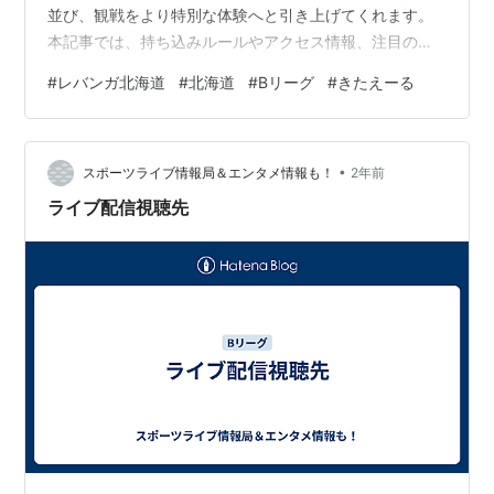
並び、観戦をより特別な体験へと引き上げてくれます。
本記事では、持ち込みルールやアクセス情報、注目のグ
ルメイベントまで、初めての方にもわかりやすくご紹
#
レバンガ北海道
#
北海道
#
Bリーグ
#
きたえーる
介。 食を通じて観戦をもっと楽しみたい方に、きっと役
立つ情報が見つかるはずです。 レバンガ北海道のアリー
ナグルメとは きたえーるの飲食ブースをチェック 試合観
•
戦中のフード選びのポイント アリーナで楽しむつまみに
スポーツライブ情報局＆エンタメ情報も！
2年前
合う飲み物 入場前に知っておきたい持ち込み情報 持ち込
ライブ配信視聴先
み可能な食べ物と飲み物 持ち込み禁止…