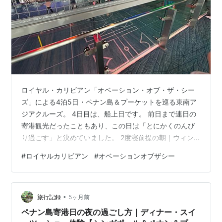
ロイヤル・カリビアン「オベーション・オブ・ザ・シー
ズ」による4泊5日・ペナン島＆プーケットを巡る東南ア
ジアクルーズ。 4日目は、船上日です。 前日まで連日の
寄港観光だったこともあり、この日は「とにかくのんび
り過ごす」と決めていました。 2度寝前提の朝｜ウィン
ドジャマーで早めの朝食 ソラリウムで2度寝、昼は軽く
#
ロイヤルカリビアン
#
オベーションオブザシー
ピザ ロイヤル・カリビアン名物「水飛沫大会」を観戦 船
内探検｜ショップ・カジノ・図書室 アクティビティとク
イズ大会に参加 ディナー STARTERS MAIN COURSES
•
DESSERTS トリビア、夜のショーへ 明日は下船日｜最後
旅行記録
5ヶ月前
の朝へ 2度寝前提の朝｜ウィンドジャマーで早めの朝食
ペナン島寄港日の夜の過ごし方｜ディナー・スイ
…