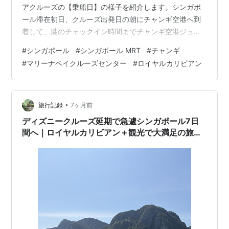
アクルーズの【乗船日】の様子を紹介します。シンガポ
ール滞在初日、クルーズ出発日の朝にチャンギ空港へ到
着して、港のチェックイン時間までチャンギ空港ジュエ
ルで過ごしました。 シンガポール・チャンギ空港T2で
#
シンガポール
#
シンガポール MRT
#
チャンギ
CHAGEE ジュエル・チャンギ空港を探検 ジュエルから
#
マリーナベイクルーズセンター
#
ロイヤルカリビアン
MRTでマリーナベイ・クルーズセンターへ 最寄駅からク
ルーズターミナルまでは徒歩移動 チェックイン時間にク
ルーズターミナル到着 タイ入国の事前申請に少し戸惑う
チェックイン〜乗船までの流れ 乗船後すぐにマスタード
•
旅行記録
7ヶ月前
リル（避難訓練） いよいよク…
ディズニークルーズ延期で急遽シンガポール7日
間へ｜ロイヤルカリビアン＋観光で大満足の旅行
記まとめ【シンガポール＆ペナン＆プーケット
2026】