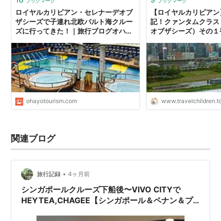
ブックマーク
ブックマーク
ロイヤルカリビアン・セレナーデオブ
【ロイヤルカリビアン
ザシーズで子連れ北欧バルト海クルー
記！クァンタムクラス
ズに行ってきた！｜旅行ブログオハヨ
オブザシーズ）その１
ーツーリズム
ohayotourism.com
www.travelchildren.t
関連ブログ
•
旅行記録
4ヶ月前
シンガポールクルーズ下船後〜VIVO CITYで
HEYTEA,CHAGEE【シンガポール＆ペナン＆プ
ーケット2026#11】