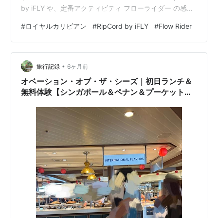
by iFLY や、定番アクティビティ フローライダー の感想
をはじめ、一度部屋で休憩してから向かったメインダイ
#
ロイヤルカリビアン
#
RipCord by iFLY
#
Flow Rider
ニングでのディナー内容、夜に鑑賞した船内ショーま
で、初日の流れを時系列でまとめています。 RipCord by
iFLY One Minute Experience を体験 フローライダー
•
（FlowRider）にも挑戦 屋内体育館｜SEA PLEX 一度部屋
旅行記録
6ヶ月前
に戻って休憩、そして…
オベーション・オブ・ザ・シーズ｜初日ランチ＆
無料体験【シンガポール＆ペナン＆プーケット
2026#3】