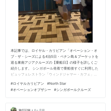
本記事では、ロイヤル・カリビアン「オベーション・オ
ブ・ザ・シーズによる4泊5日・ペナン島＆プーケットを
巡る東南アジアクルーズの【乗船日】の様子を詳しくご
紹介します。 シンガポール発着で乗船後すぐに利用した
ビュッフェレストラン「ウィンドジャマー・カフェ」で
のランチ体験をはじめ、乗船日に無料で予約できた名物
#
ロイヤルカリビアン
#
North Star
アクティビティ North Star（ノース・スター） や 「乗船
#
オベーションオブザシー
#
シンガポールクルーズ
日は何をすればいい？」「ウィンドジャマーは混む？」
「無料で体験できるアクティビティはある？」そんな疑
問を持つ方に向けて、初日を無駄なく楽しすためのリア
ルな情報を中心にお届けします。 乗船後すぐに向かった
•
旅行記録
6ヶ月前