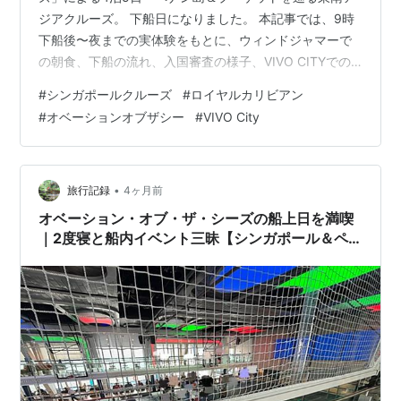
ジアクルーズ。 下船日になりました。 本記事では、9時
下船後〜夜までの実体験をもとに、ウィンドジャマーで
の朝食、下船の流れ、入国審査の様子、VIVO CITYでの
時間調整、そして「HARRY POTTER: VISION OF
#
シンガポールクルーズ
#
ロイヤルカリビアン
MAGIC」体験までの流れを紹介します。スーツケースを
#
オベーションオブザシー
#
VIVO City
持ったままでも無理なく過ごせる、下船日を疲れず楽し
むシンガポール半日の過ごし方をまとめました。 下船日
はのんびりスタート｜6時起床、ウィンドジャマーで最後
の朝食 8時に部屋を出て、TWO70で待機 下船後はVIVO
•
旅行記録
4ヶ月前
…
オベーション・オブ・ザ・シーズの船上日を満喫
｜2度寝と船内イベント三昧【シンガポール＆ペ
ナン＆プーケット2026#10】