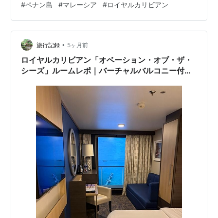
#
ペナン島
#
マレーシア
#
ロイヤルカリビアン
ム」でのリラックスタイム、軽めのランチを挟んで、午
後から初めてのマレーシア観光へ。 「寄港日は何時まで
船内にいられる？」「下船前は何をして過ごす？」そん
•
な疑問を持つ方にも参考になる、ペナン島寄港日のリア
旅行記録
5ヶ月前
ルな一日です。 ペナン島寄港日の朝は、のんびりスター
ロイヤルカリビアン「オベーション・オブ・ザ・
ト ウィンドジャマー・カフェで朝食 大人…
シーズ」ルームレポ｜バーチャルバルコニー付き
客室レビュー【シンガポール＆ペナン＆プーケッ
ト2026#5】