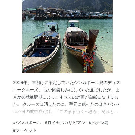
2026年、年明けに予定していたシンガポール発のディズ
ニークルーズ。 長い間楽しみにしていた旅でしたが、ま
さかの就航延期により、すべての計画が白紙になりまし
た。 クルーズは消えたのに、手元に残ったのはキャンセ
ル不可の航空券だけ。「このまま行くべきか、それとも
諦めるか」──正直かなり悩みました。 それでも最終的に
#
シンガポール
#
ロイヤルカリビアン
#
ペナン島
選んだのは、“行く”という決断。 そして結果的にこの旅
#
プーケット
は、想像以上に満足度の高いものになりました。 予定崩