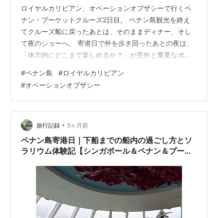
ロイヤルカリビアン、オベーションオブザシーで行くペ
ナン・プーケットクルーズ2日目。 ペナン島観光を終え
てクルーズ船に戻ったあとは、そのままディナー、そし
て夜のショーへ。 寄港日で外を歩き回ったあとの夜は、
「体力的にどこまで楽しめるか？」が意外と重要なポイ
ントです。 ディナーレストランを梯子してスイーツを堪
#
ペナン島
#
ロイヤルカリビアン
能しました。 寄港日夜のディナー｜この日のメニュー内
#
オベーションオブザシー
容 前菜・サラダ系 メインディッシュ デザート ショー前
にウィンドジャマーでひと休み 夜のショー「Live, Love,
Legs」を鑑賞 明日はタイ・プーケットへ寄港 寄港日夜
のディナー｜この日のメニュー内容 ペナン島から戻った
•
旅行記録
5ヶ月前
あとは、その…
ペナン島寄港日｜下船までの船内の過ごし方とソ
ラリウム体験記【シンガポール＆ペナン＆プーケ
ット2026#6】