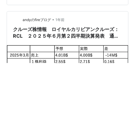
壊からの再スタート｜選んだのは“もう一つのクルーズ”
今回の旅程｜5泊7日シンガポール＋クルーズ 1日目｜関
空発 深夜便でシンガポールへ 2日目｜シンガポール到着
•
andyのfireブログ
1年前
→ クルーズ乗船 …
クルーズ株情報 ロイヤルカリビアンクルーズ：
RCL ２０２５年６月第２四半期決算発表 通年
の見通しを引き上げ！！！
こんにちは、Andyです。 ＊本ページにはプロモーション
が含まれています＊ 皆様、クルーズ旅行は行かれたこと
はありますか？ 賛否両論ありますね！ 至れり尽くせりで
ゆっくりできる、という方。 同じ空間、広いと言っても
限りがある船内、なので数日で飽きる、という方。 私は
ゆっくりできる、と肯定派の方です。 いつか飛行機とク
#
ロイヤルカリビアン
#
RCL
#
クルーズ株
ルーズを組み合わせた世界一周を行いたいと考えていま