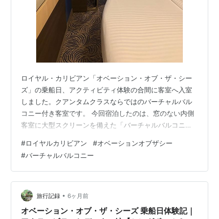
ロイヤル・カリビアン「オベーション・オブ・ザ・シー
ズ」の乗船日、アクティビティ体験の合間に客室へ入室
しました。クアンタムクラスならではのバーチャルバル
コニー付き客室です。 今回宿泊したのは、窓のない内側
客室に大型スクリーンを備えた「バーチャルバルコニ
ー」タイプ。「本当に圧迫感はない？」「使い勝手はど
#
ロイヤルカリビアン
#
オベーションオブザシー
う？」「普通の内側客室と何が違う？」と気になる方も
#
バーチャルバルコニー
多い客室です。 バーチャルバルコニー付き客室の感想 バ
スルームの使い勝手と注意点 バーチャルバルコニー付き
客室の感想 今回の客室は、クアンタムクラス名物の「バ
ーチャルバルコニー」付き。部屋自体はコンパクトです
•
旅行記録
6ヶ月前
が、収納が随所に配置されており、実際に使っ…
オベーション・オブ・ザ・シーズ 乗船日体験記｜