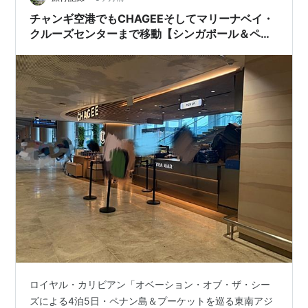
ウィンドジャマー・カフェでの…
チャンギ空港でもCHAGEEそしてマリーナベイ・
クルーズセンターまで移動【シンガポール＆ペナ
ン＆プーケット2026#2】
ロイヤル・カリビアン「オベーション・オブ・ザ・シー
ズによる4泊5日・ペナン島＆プーケットを巡る東南アジ