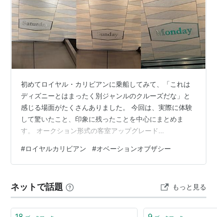
初めてロイヤル・カリビアンに乗船してみて、「これは
ディズニーとはまったく別ジャンルのクルーズだな」と
感じる場面がたくさんありました。 今回は、実際に体験
して驚いたこと、印象に残ったことを中心にまとめま
す。 オークション形式の客室アップグレード
「RoyalUp」にびっくり 事前購入がお得すぎる…毎週届
#
ロイヤルカリビアン
#
オベーションオブザシー
く割引通知 ロイヤル・カリビアン限定と思ったこと ビュ
ッフェの「ウォッシュウォッシュ」担当がとにかく陽気
ビュッフェに麺を作るコーナーがある ペットボトルの水
ネットで話題
もっと見る
が初日に人数分届く アメニティはかなりシンプル 免税店
はほぼ空港クオリティ クイズ大会のジャンルが幅広い プ
ールイベントが完全に「大人ノリ」 …
18
9