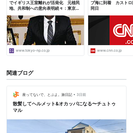
でイギリス王室離れが活発化 元植民
ブ海に到着 カストロ
地、共和制への意向表明続々：東京新
同日
聞デジタル
www.tokyo-np.co.jp
www.cnn.co.jp
関連ブログ
•
座ってないで、とぶよ。旅日記
3日前
散髪してヘルメット&オカッパになる〜チュトゥ
マル