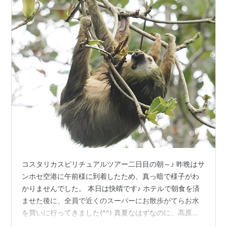
コスタリカスピリチュアルツアー二日目の朝～♪ 昨晩はサ
ンホセ空港に午前様に到着したため、真っ暗で様子がわ
かりませんでした。 本日は快晴です♪ ホテルで朝食を済
ませた後に、全員で近くのスーパーにお散歩がてらお水
を買いに行ってきました(^^) 真夏なはずなのに、高原の
ような爽やかさ！ それもそのはず、サンホセは標高が１