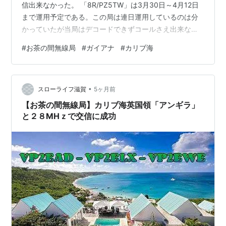
信出来なかった。 「8R/PZ5TW」は3月30日～4月12日
まで運用予定である。この局は連日運用しているのは分
かっていたが当局はデコードできずコールさえ出来なか
った。今回は10分程度だったが比較的強く入感したが残
#
お茶の間無線局
#
ガイアナ
#
カリブ海
念ながら交信には至らなかった。 当局は「ガイアナ」と
は交信の縁が無い。これまで何度も機会はあったが交信
できていない。ガイアナは当局にとってブランドニュー
•
カントリーになる。長年このガイアナと同様に交信でき
スローライフ滋賀
5ヶ月前
ていなかったカリブ海南部のベネズエラ沖合にあるオラ
【お茶の間無線局】カリブ海英国領「アンギラ」
ンダ領の島「ボネー…
と２８MHｚで交信に成功