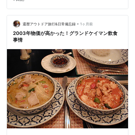
てくれたので気にしないことにする。メキシコはお店も
W杯というかメキシコ代表応援で、面白い。気にせず買
っていく人もいるのがまた・・・ メキシコカラーのメロ
ンパンとどっちが勝つかケーキ。メキシコ圧勝。 宿の前
•
還暦アウトドア旅行&日常備忘録
1ヶ月前
のねこたち、とマングローブのすき…
2003年物価が高かった！グランドケイマン飲食
事情