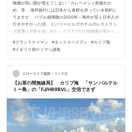
物価が高い国が増えてしまい「カレーメシ＋乾燥わか
め」等、 海外旅行には日本から食材を持っていき節約し
てますが、 バブル崩壊後の2000年～海外が安く日本人が
行きやすかった頃、 ビバリーヒルズホテルのレストラン
で普通に夕食を楽しめた。 ただ1つだけ超物価が高かった
「カリブ海グランドケイマン」 2003年頃、私はカレンダ
#
グランドケイマン
#
タックスヘイブン
#
カリブ海
ー通りの仕事に転職したので、 夏季に家族旅行をする機
#
イギリス領ケイマン諸島
会は滅多にないと考え、 新車から1年、走行5千キロのサ
ンデー車を売り旅費を捻出。 目指すはアメリカ大陸横
断、カリブ海のグランドケイマンへ！ この頃は現地のダ
イビングサービスに日本人が常駐していたし、 一緒に潜
•
スローライフ滋賀
3ヶ月前
った人は学校の先生で、…
【お茶の間無線局】 カリブ海 「サン バルテル
ミー島」の「FJ/HB9BVL」交信できず