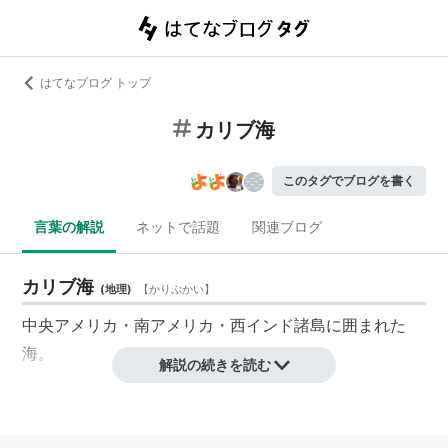
はてなブログ トップ
カリブ海
このタグでブログを書く
言葉の解説
ネットで話題
関連ブログ
カリブ海
(
地理
)
【
かりぶかい
】
中央アメリカ
・
南アメリカ
・
西インド諸島
に囲まれた
海。
解説の続きを読む