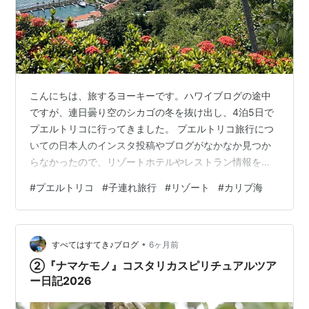
こんにちは、旅するヨーキーです。ハワイブログの途中
ですが、連日曇り空のシカゴの冬を抜け出し、4泊5日で
プエルトリコに行ってきました。 プエルトリコ旅行につ
いての日本人のインスタ投稿やブログがなかなか見つか
らなかったので、リゾートホテルやレストラン情報を中
心にまとめていきたいと思います。 今回のプエルトリコ
#
プエルトリコ
#
子連れ旅行
#
リゾート
#
カリブ海
行きをとても楽しみにしていた娘。プールで遊べること
はもちろん、学校でスペイン語の授業があることもあ
り、「Puerto Rico」という響きが好きなのか、朝教室に
•
入るなり “I’m going to Puerto Rico!” とお友達に話してい
すべてはすてき♪ブログ
6ヶ月前
たそうです。 プエルトリコとは シカゴから深夜便 …
②『ナマケモノ』コスタリカスピリチュアルツア
ー日記2026