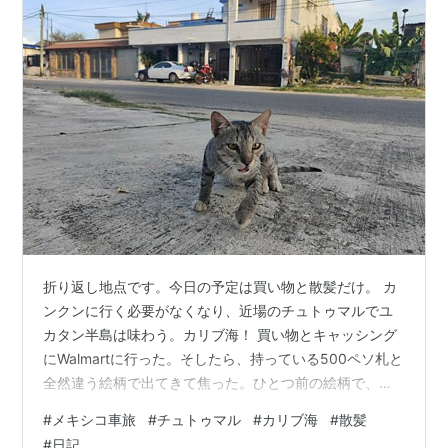
折り返し地点です。今日の予定は買い物と散髪だけ。 カ
ンクンに行く必要がなくなり、近場のチュトゥマルでユ
カタン半島は味わう。カリブ海！ 買い物とキャッシング
にWalmartに行った。そしたら、持っている500ペソ札と
全然違う絵柄で出てきて焦った。ひとつ前の絵柄で、問
題なく使えるらしいけど、旅行者にこれはキツイ。 ま
#
メキシコ車旅
#
チュトゥマル
#
カリブ海
#
散髪
あ、大型スーパーで試してみたところ、普通に受け取っ
#
日記