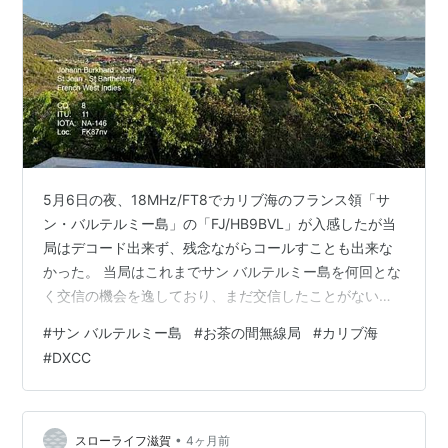
5月6日の夜、18MHz/FT8でカリブ海のフランス領「サ
ン・バルテルミー島」の「FJ/HB9BVL」が入感したが当
局はデコード出来ず、残念ながらコールすことも出来な
かった。 当局はこれまでサン バルテルミー島を何回とな
く交信の機会を逸しており、まだ交信したことがないカ
ントリー（Entity）の１つである。この島からは何回も運
#
サン バルテルミー島
#
お茶の間無線局
#
カリブ海
用されているが殆どがバケーションのついででのオペレ
#
DXCC
ーションが大半である。この島に常駐局もいるかもしれ
ないが私は知らない。これまでのケースでは短期の運用
で明らかにバケーションが優先で、合間に運用もやるス
タイルが多かった。今回もそうであろう。 サン バルテル
•
スローライフ滋賀
4ヶ月前