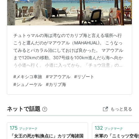
チュトゥマルの海は湾なのでカリブ海と言える場所へ行
こうと選んだのがマアウアル（MAHAHUAL)。 こうなっ
てみるとバカラル泊にしておけば良かった。 マアウアル
まで120kmの移動。307号線を100km進んだら海へ向か
う小道へ行く。 小道に入ってから。「チョウ注意」の看
板。避けようがないのでは? 想像よりいい道だし平坦だっ
#
メキシコ車旅
#
マアウアル
#
リゾート
た。隣にUaymil自然公園があるから整備したのかな?位置
#
シュノーケル
#
カリブ海
的にひなびた漁村のような町を想像していたけれど、違
った。 ビーチリゾート感たっぷり。 シュノーケルツアー
も前日に予約していたし、待っている間は砂浜で待つの
ネットで話題
もっと見る
で久々に観光客気分になれた。 約束の時間になっても迎
えが来ない…
175
132
ブックマーク
ブックマーク
「女王の死が転換点に」カリブ海諸国
米軍の「ニミッツ空母