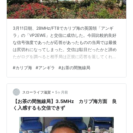
3月11日朝、28MHz/FT8でカリブ海の英国領「アンギ
ラ」の「VP2EWE」と交信に成功した。今回比較的良好
な信号強度であったが応答があったものの当局では最後
は尻切れになってしまった。交信は駄目だったかと諦め
たがログを調べると相手局は正規に応答を返してくれて
いた。これで28MHzで初めてのアンギラとの交信成立で
#
カリブ海
#
アンギラ
#
お茶の間無線局
ある。 バンドのコンデションは春型に移行しており、こ
の日は極短時間だったが２８MHｚで「アンギラ」が入感
した。この局は3月3日～20日まで運用予定となってい
•
る。 昔からこのアンギラから度々ON AIRされているが至
スローライフ滋賀
5ヶ月前
近距離で向かいの島はオランダ領「セイントマーチン
【お茶の間無線局】3.5MHz カリブ海方面 良
島」」であるがこちらの…
く入感するも交信できず