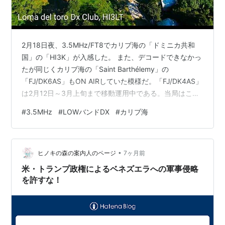
2月18日夜、3.5MHz/FT8でカリブ海の「ドミニカ共和
国」の「HI3K」が入感した。 また、デコードできなかっ
たが同じくカリブ海の「Saint Barthélemy」の
「FJ/DK6AS」もON AIRしていた模様だ。「FJ/DK4AS」
は2月12日～3月上旬まで移動運用中である。当局はこれ
まで縁が無くまだ「Saint Barthélemy」とは交信したこ
#
3.5MHz
#
LOWバンドDX
#
カリブ海
とがなく、ブランドニューカントリーである。当局では
3.5MHzは無理だろからどのバンドでも良いので是非交信
したいものだ。 更に、「Montserrat」の「VP2MAA」も
•
出ていた。 現地人ハムはお金持ちらしく大きな敷地に立
ヒノキの森の案内人のページ
7ヶ月前
派な家が建ち…
米・トランプ政権によるベネズエラへの軍事侵略
を許すな！