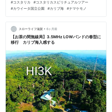
#
コスタリカ
#
コスタリカスピリチュアルツアー
０００ｍくらいだと。。。 ガイドの山ちゃんがホテルま
#
カウイータ国立公園
#
カリブ海
#
ナマケモノ
でお迎えに～ ２０１９年のツアーでお世話になった関係
で今回もご指名～♪ 本日はサンホセからカリブ海側のカウ
イータ国立公園へ向かいます。 国立公園を散策するので
はなく、綺麗なカリブ海でシュノーケリングを予定～ 昨
•
スローライフ滋賀
6ヶ月前
日午前２時ごろに寝てい…
【お茶の間無線局】3.5MHz LOWバンドの春型に
移行 カリブ海入感する