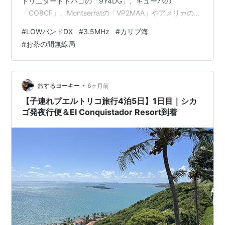
トリニダードトバゴの「9Y4DG」、キューバの
「CO8CF」、Montserratの「VP2MAA」やアメリカの東
海岸の州などが入感したが何れも当局では信号が弱く安
#
LOWバンドDX
#
3.5MHz
#
カリブ海
定してデコードできず交信には至らなかった。 ↑9Y4DG
#
お茶の間無線局
↑VP2MAA 特に「ガイアナ」の「8R1WA」はブランドニ
ューカントリーになるので交信を切望している。
「8R1WA」は2月27日までの運用で、もう1局の
「8R1TM」は2月23日までなのでチャンスはないが、
•
旅するヨーキー
6ヶ月前
「8R1…
【子連れプエルトリコ旅行4泊5日】1日目｜シカ
ゴ発夜行便＆El Conquistador Resort到着