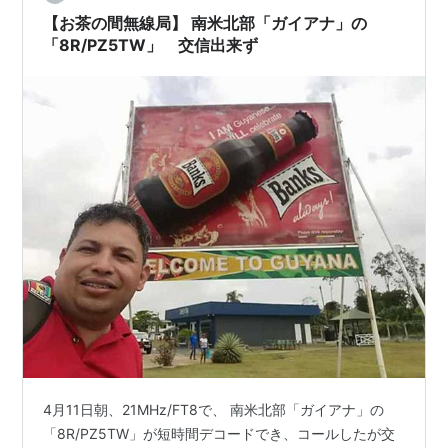
ミー島は世界のMo…
【お茶の間無線局】 南米北部「ガイアナ」の
「8R/PZ5TW」 交信出来ず
4月11日朝、21MHz/FT8で、 南米北部「ガイアナ」の
「8R/PZ5TW」が短時間デコードでき、コールしたが交