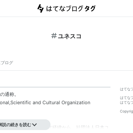
ユネスコ
連ブログ
はてな
の通称。
はてな
,Scientific and Cultural Organization
はてな
Copyrig
解説の続きを読む
会
があるが、以下の設立経緯から、
社団法人
日本ユ