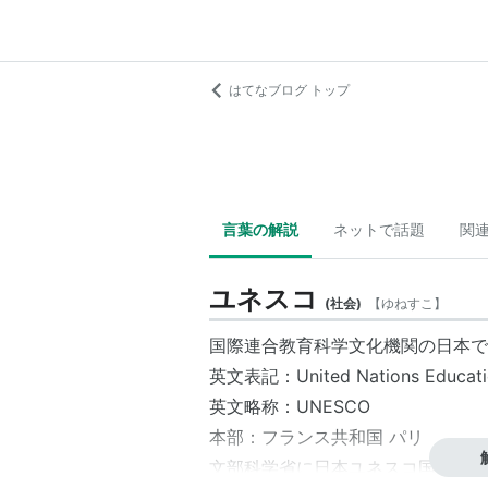
はてなブログ トップ
言葉の解説
ネットで話題
関
ユネスコ
(
社会
)
【
ゆねすこ
】
国際連合教育科学文化機関
の日本で
英文表記：United Nations Educational
英文略称：
UNESCO
本部：
フランス共和国
パリ
文部科学省
に
日本ユネスコ国内委員