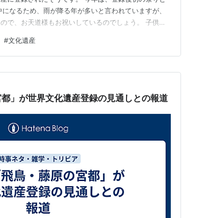
中になるため、雨が降る年が多いと言われていますが、
ので、お天道様もお祝いしているのでしょう。 子供時
、古き悪き時代で、子供の飲酒や、曲がった性教育がなさ
#
文化遺産
も下ネタの歌詞が多く歌われていました。 いま、ネッ
雰囲気は一掃され、観光化さ…
宮都」が世界文化遺産登録の見通しとの報道