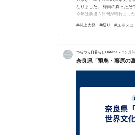
なりました。 梅雨の真っただ
今年は前後３日間が晴れました
代を過ごした昭和の話ですが
#
村上大祭
#
祭り
#
ユネスコ
れていて、盆歌である村上甚句
トで検索していると、そういう
•
つらつら日暮らしHatena
2ヶ月前
奈良県「飛鳥・藤原の