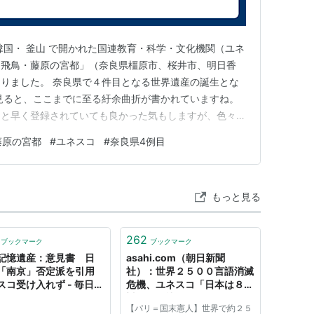
7月26日、韓国・ 釜山 で開かれた国連教育・科学・文化機関（ユネ
「飛鳥・藤原の宮都」（奈良県橿原市、桜井市、明日香
りました。 奈良県で４件目となる世界遺産の誕生とな
見ると、ここまでに至る紆余曲折が書かれていますね。
っと早く登録されていても良かった気もしますが、色々と
藤原の宮都
#
ユネスコ
#
奈良県4例目
もっと見る
262
ブックマーク
ブックマーク
記憶遺産：意見書 日
asahi.com（朝日新聞
「南京」否定派を引用
社）：世界２５００言語消滅
スコ受け入れず - 毎日新
危機、ユネスコ「日本は８語
対象」 - 社会
【パリ＝国末憲人】世界で約２５