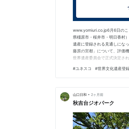
www.yomiuri.co.jp
県橿原市・桜井市・明日香村
遺産に登録される見通しになっ
藤原の宮都」について、評価
世界遺産委員会で正式決定されま
年▼詳しくはこちら▼https://t.co/
#
ユネスコ
#
世界文化遺産登
庁 (@prmag_bunka) 2026
•
山口日和
2ヶ月前
秋吉台ジオパーク