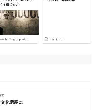
どう報じたか
ww.huffingtonpost.jp
mainichi.jp
月前
形文化遺産に