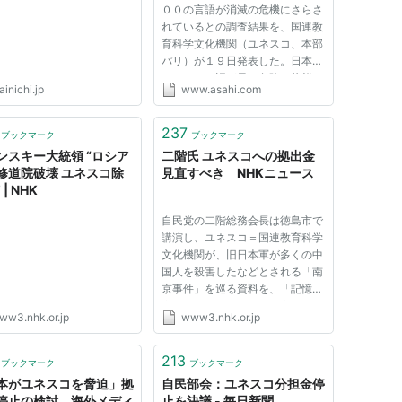
００の言語が消滅の危機にさらさ
れているとの調査結果を、国連教
育科学文化機関（ユネスコ、本部
パリ）が１９日発表した。日本で
は、アイヌ語が最も危険な状態に
inichi.jp
www.asahi.com
ある言語と分類されたほか、八丈
島や南西諸島の各方言も独立の言
語と見なされ、計８言語がリスト
237
ブックマーク
ブックマーク
に加えられた。 調査は、全...
ンスキー大統領 “ロシア
二階氏 ユネスコへの拠出金
修道院破壊 ユネスコ除
見直すべき NHKニュース
| NHK
自民党の二階総務会長は徳島市で
講演し、ユネスコ＝国連教育科学
文化機関が、旧日本軍が多くの中
国人を殺害したなどとされる「南
京事件」を巡る資料を、「記憶遺
産」に登録することを決定したこ
ww3.nhk.or.jp
www3.nhk.or.jp
とを念頭に、ユネスコへの日本の
拠出金の在り方を見直すべきだと
いう考えを示しました。 これを
213
ブックマーク
ブックマーク
念頭に、自民党の二階総務会長...
本がユネスコを脅迫」拠
自民部会：ユネスコ分担金停
停止の検討、海外メディ
止を決議 - 毎日新聞