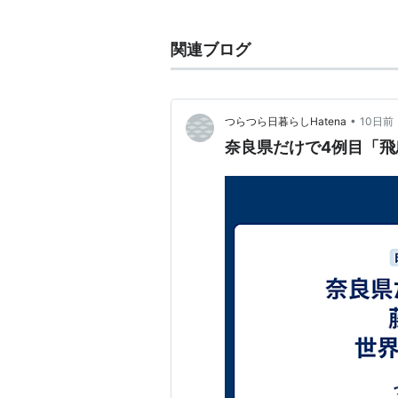
ネスコ協会連盟
という民間団体・非
関連ブログ
ユネスコは、第二次世界大戦が
禍を繰り返さないようにとの
•
つらつら日暮らしHatena
10日前
専門機関として創設されまし
奈良県だけで4例目「
日本は1951年に60番目の
は全国規模の民間運動でした
「戦争は人の心の中で生まれ
を築かなければならない」
(ユネスコ憲章前文より)とい
し、行動を起こさせたのです
アメリカ合衆国
は、1984年から
反応してユネスコ復帰をブッシュ大統
その後、2017年に再度の脱退を表