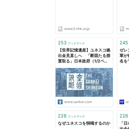
www3.nhk.or.jp
ma
253
245
ブックマーク
【世界記憶遺産】ユネスコ拠
ゼレ
出金見直しへ 「断固たる措
軍が
置取る」日本政府（1/2ペー
名を” 
ジ）
www.sankei.com
w
228
226
ブックマーク
なぜユネスコを恫喝するのか
「日
出金