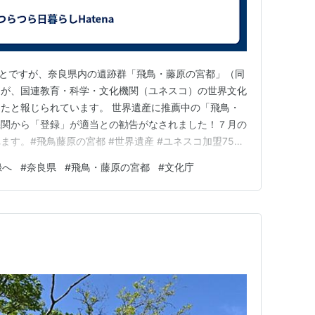
6月6日のことですが、奈良県内の遺跡群「飛鳥・藤原の宮都」（同
）が、国連教育・科学・文化機関（ユネスコ）の世界文化
たと報じられています。 世界遺産に推薦中の「飛鳥・
機関から「登録」が適当との勧告がなされました！７月の
す。#飛鳥藤原の宮都 #世界遺産 #ユネスコ加盟75周
fcf5lHC6dd pic.twitter.com/SJJaZ6K5Qn — 文化
録へ
#
奈良県
#
飛鳥・藤原の宮都
#
文化庁
年6月6日 そ…