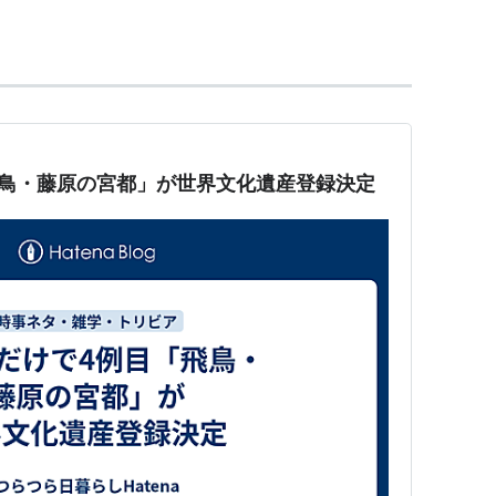
政府組織が中心となって活動をしている。
終わった1945年に、人類が二度と戦争の惨
願いを込めて、各国政府が加盟する国際連合の
た。
飛鳥・藤原の宮都」が世界文化遺産登録決定
加盟国となりましたが、そのきっかけとなったの
。
るものであるから、人の心の中に平和のとりで
うユネスコ憲章の趣旨が、人びとの心に共鳴
。
脱退していたが、イラク戦争の文化遺産流出の批判に
領が表明し、2003年10月1日に復帰した。
明している。