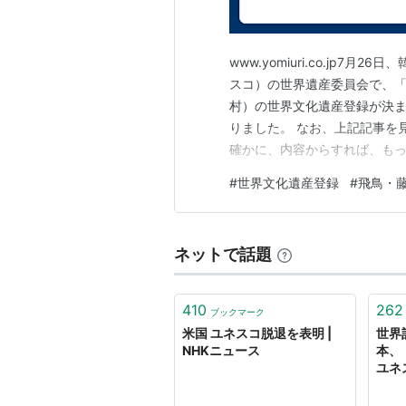
日本における関係団体
日本ユネスコ国内委員会
www.yomiuri.co.jp
日本ユネスコ協会連盟
スコ）の世界遺産委員会で、
村）の世界文化遺産登録が決ま
りました。 なお、上記記事を
確かに、内容からすれば、も
大変だったんですね。
#
世界文化遺産登録
#
飛鳥・
ネットで話題
410
262
ブックマーク
米国 ユネスコ脱退を表明 |
世界
NHKニュース
本、
ユネ
聞