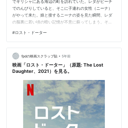
でギリシャにある海辺の町を訪れていた。レダがビーチ
でのんびりしていると、そこに子連れの女性（ニーナ）
がやって来た。娘と接するニーナの姿を見た瞬間、レダ
の脳裏に若い頃の暗い記憶が不意に蘇ってしまう。その
記憶には母親としての使命を全うできなかったという悔
#
ロスト・ドーター
恨が纏わりついていた。以下ネタバレあり
•
fpdの映画スクラップ貼
5年前
映画「ロスト・ドーター」（原題: The Lost
Daughter、2021）を見る。