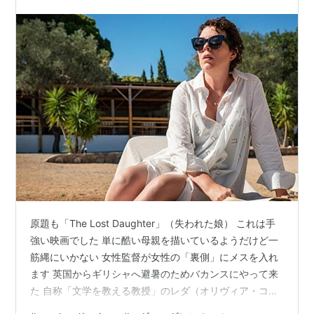
原題も「The Lost Daughter」（失われた娘） これは手
強い映画でした 単に酷い母親を描いているようだけど一
筋縄にいかない 女性監督が女性の「裏側」にメスを入れ
ます 英国からギリシャへ避暑のためバカンスにやって来
た 自称「文学を教える教授」のレダ（オリヴィア・コー
ルマン） コテージの管理人ライル（エド・ハリス）は親