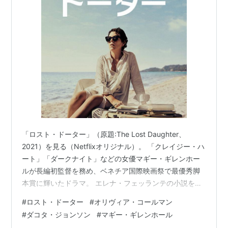
「ロスト・ドーター」（原題:The Lost Daughter、
2021）を見る（Netflixオリジナル）。 「クレイジー・ハ
ート」「ダークナイト」などの女優マギー・ギレンホー
ルが長編初監督を務め、ベネチア国際映画祭で最優秀脚
本賞に輝いたドラマ。 エレナ・フェッランテの小説を原
作に、ある母娘との出会いを機によみがえった若いころ
#
ロスト・ドーター
#
オリヴィア・コールマン
の記憶に苦悩する女性を描く。タイトルから連想される
#
ダコタ・ジョンソン
#
マギー・ギレンホール
娘の消失、誘拐などとは関係なかった。 主演は「女王陛