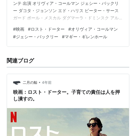
ンテ 出演 オリヴィア・コールマン ジェシー・バックリ
ー ダコタ・ジョンソン エド・ハリス ピーター・サース
ガード ポール・メスカル ダグマーラ・ドミンスク アル
バ・ロルバケル ジャック・ファーシング オリヴァー・ジ
#
映画
#
ロスト・ドーター
#
オリヴィア・コールマン
ャクソン＝コーエン パノス・コロニス ほか ヴァカンス
#
ジェシー・バックリー
#
マギー・ギレンホール
の地で子育ての頃を思い出す母親。心理描写が多くてわ
かりやすかった。主人公の「私には母性がない」という
セリフがとても怖い。バックリーからコールマンへとつ
関連ブログ
ながるわけだが無理を感じた。
•
二月の鯨
4年前
映画：ロスト・ドーター。子育ての責任は人を押
し潰すの。