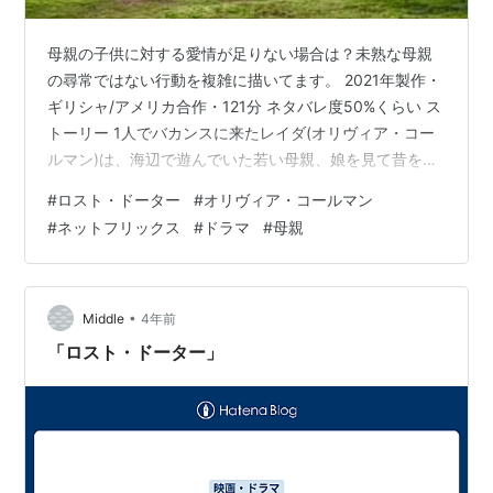
母親の子供に対する愛情が足りない場合は？未熟な母親
の尋常ではない行動を複雑に描いてます。 2021年製作・
ギリシャ/アメリカ合作・121分 ネタバレ度50%くらい ス
トーリー 1人でバカンスに来たレイダ(オリヴィア・コー
ルマン)は、海辺で遊んでいた若い母親、娘を見て昔を思
い出す。 未熟な自分が母親の時、幼い娘2人に振り回さ
#
ロスト・ドーター
#
オリヴィア・コールマン
れ、余裕がなくなっていた日々・・。 こんな内容です。
#
ネットフリックス
#
ドラマ
#
母親
サスペンスでもないドラマです。 レイダは海辺にいた母
娘を見て、自分の子育て時代を思い出します。 タイトル
からして子供が亡くなった？と、思ったら違う。 子育て
に限界を感じて、自分の時間が欲しくなった彼女はなん
•
Middle
4年前
と、家出をしてし…
「ロスト・ドーター」