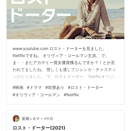
www.youtube.com ロスト・ドーターを見ました。
Netflixですね。 オリヴィア・コールマン主演。 で、
ま・・またアカデミー賞女優賞獲るんですか？！とか言
われてましたね。 惜しくも逃してジェシカ・チャスティ
ンがとりました。 で、ロストドーター。 Netflixオリジナ
ルです。 エド・ハリスも、主人公が訪れる避暑地のホテ
#
映画
#
ドラマ
#
吹替あり
#
ロスト・ドーター
ル（？）コテージ（？）の管理人役として出ています。
#
オリヴィア・コールマン
#
Netflix
主人公のレダは、ギリシャに休暇にきてたのね。 一人
で。 浜辺で海を眺めていると、騒がしい一家も同じよう
にバカンスに。 一人で静かに休暇を楽しんでいたのに、
少しうるさくてイライラするレダ。 その一家の中に、幼
•
星屑シネマ
4年前
い娘を…
ロスト・ドーター(2021)