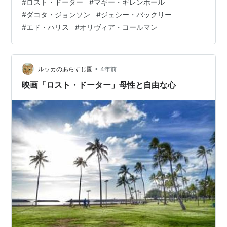
#
ロスト・ドーター
#
マギー・ギレンホール
切だけど下心がある レダ目線からはそう見えます 翌日ビ
#
ダコタ・ジョンソン
#
ジェシー・バックリー
ーチに行き読書をしているとビーチハウスのアルバイト
#
エド・ハリス
#
オリヴィア・コールマン
ウィルが日陰にテントを移動してくれます 最初は押し売
りだと思ったけれどそうではなさそう そこに周りの迷惑
も顧みず賑やかな集団がボートに乗ってやってきます そ
して家族の…
•
ルッカのあらすじ園
4年前
映画「ロスト・ドーター」母性と自由な心