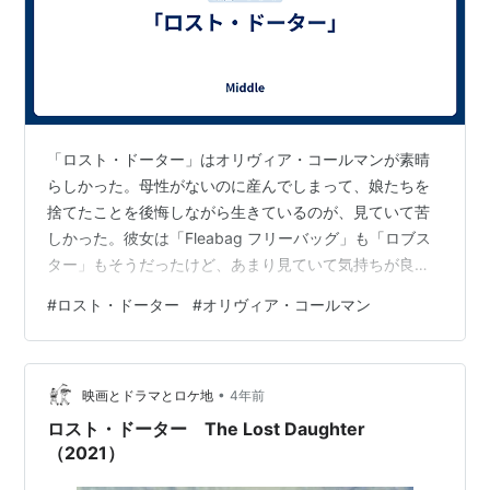
「ロスト・ドーター」はオリヴィア・コールマンが素晴
らしかった。母性がないのに産んでしまって、娘たちを
捨てたことを後悔しながら生きているのが、見ていて苦
しかった。彼女は「Fleabag フリーバッグ」も「ロブス
ター」もそうだったけど、あまり見ていて気持ちが良く
ない、胸をざわつかせるような中年女性の役がとても上
#
ロスト・ドーター
#
オリヴィア・コールマン
手だ。「女王陛下のお気に入り」は哀れみさえ感じられ
てむしろ同情するような女王様だった。オスカーの受賞
スピーチを聞くと、素のコールマン本人は面白くてチャ
•
ーミングな人に見える。バームクーヘンみたいに何層も
映画とドラマとロケ地
4年前
いろんな顔があって魅力的だな。 3/9（水）映画ニュー
ロスト・ドーター The Lost Daughter
ス翻訳；リサーチ；N案件3/10（木）…
（2021）