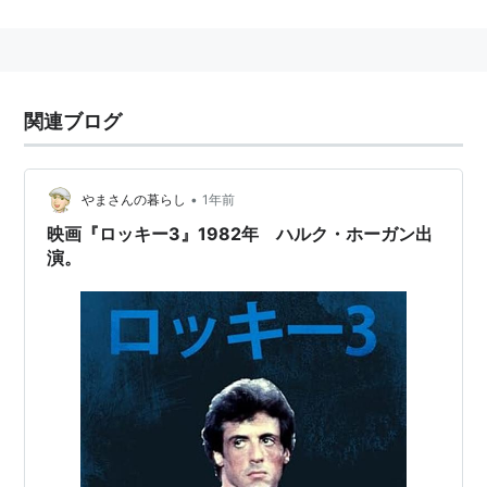
見事世界ヘビー級王座に輝いた。それからも、連勝街道
を突き進み、ＫＯの山を築いた。しかし、それはミッキ
ーがロッキーの限界を感じて、勝てるような挑戦者を選
んでいただけのことだった。屈強でハングリー精神旺盛
関連ブログ
な挑戦者、クラバー・ラングとの対戦で、王座陥落とな
ってしまう。
•
やまさんの暮らし
1年前
見かねた友アポロは、ロッキーに「今まであったハング
映画『ロッキー3』1982年 ハルク・ホーガン出
リー精神」が欠けていると指摘し、彼をあるボクシング
演。
ジムにつれていく。アポロが育った古巣だった。アポロ
と師匠、ロッキーの３人のトレーニングが始まり、今ま
で以上に厳しく取り組むのだった。パンチ力を生かしつ
つ、課題だった敏捷性を上げていくことに勤めた。