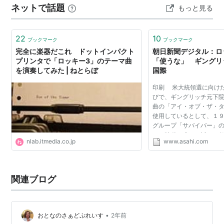
ネットで話題
もっと見る
KO負け。 力の差は歴然。 ネタバレになってしまいます
が、師匠ミッキーがなくなります。 トレーナー役に…
22
10
ブックマーク
ブックマーク
完全に楽器だこれ ドットインパクト
朝日新聞デジタル：ロ
プリンタで「ロッキー3」のテーマ曲
「使うな」 ギングリ
を演奏してみた | ねとらぼ
国際
印刷 米大統領選に向け
びで、ギングリッチ元下
曲の「アイ・オブ・ザ・
使用しているとして、１
グループ「サバイバー」
めと賠償を求める訴えを
nlab.itmedia.co.jp
www.asahi.com
イ・オブ・ザ・タイガー
「ロッキー３」で使...
関連ブログ
•
おとなのさぁどぷれいす
2年前