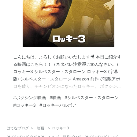
こんにちは。よろしくお願いいたします🎥 本日ご紹介す
る映画はこちら！！（ネタバレ注意😿ごめんなさい。）
ロッキー3 シルベスター・スタローン ロッキー3 (字幕
版) シルベスター・スタローン Amazon 前作で宿敵アポ
ロを破り、チャンピオンになったロッキー。 ボクシング
界のスーパーヒーロー的な扱いで、その地位を不動のも
#
ボクシング映画
#
映画
#
シルベスター・スタローン
のに。 野生のような雰囲気をもつ、最強の挑戦者クラバ
#
ロッキー3
#
ロッキーバルボア
ーラングと戦うことに・・・ このクラバーがかなり恐ろ
しい顔をしております😱 試合には敗れ、どん底に落ちる
ロッキー。 トレーナーとしてそばで支えてくれたミッキ
はてなブログ
>
映画
>
ロッキー3
ーまで失ってしまいます。 復活を信じてトレーナーとし
はてなブログ タグとは
ヘルプ
開発ブログ
はてなブログトップ