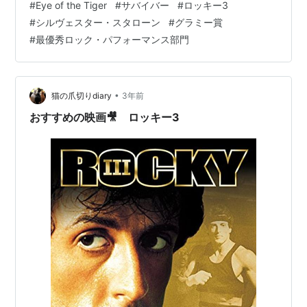
#
Eye of the Tiger
#
サバイバー
#
ロッキー3
ニス・ジョンソン ・ゲイリー・スミス を誘って結成しま
#
シルヴェスター・スタローン
#
グラミー賞
した。 https://hussellvs.best/ より 他のメンバーもサバ
#
最優秀ロック・パフォーマンス部門
イバー結成以前から 活動しており、 バンド名の通りアメ
リカン・ロックの 「生存者、生き残り（＝…
•
猫の爪切りdiary
3年前
おすすめの映画🎥 ロッキー3