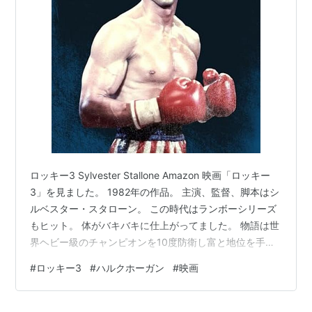
ロッキー3 Sylvester Stallone Amazon 映画「ロッキー
3」を見ました。 1982年の作品。 主演、監督、脚本はシ
ルベスター・スタローン。 この時代はランボーシリーズ
もヒット。 体がバキバキに仕上がってました。 物語は世
界ヘビー級のチャンピオンを10度防衛し富と地位を手に
したロッキー・バルボア。 そんなロッキーを倒すことに
#
ロッキー3
#
ハルクホーガン
#
映画
並々ならぬ闘志を燃やすのがグラバー・ラング。 昔のよ
うなハングリー精神が消え引退を口にしていたロッキ
ー。 グラバーの執拗な要求に怒り対戦するも2ラウンド