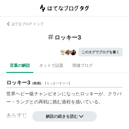
はてなブログ トップ
ロッキー3
このタグでブログを書く
言葉の解説
ネットで話題
関連ブログ
ロッキー3
(
映画
)
【
ろっきーすりー
】
世界ヘビー級チャンピオンになったロッキーが、クラバ
ー・ラングとの再戦に挑む過程を描いている。
あらすじ
解説の続きを読む
ロッキーは、アポロ・クリードとの打ち合いを制して、