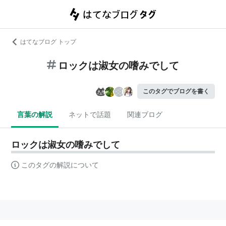
はてなブログ トップ
ロックは淑女の嗜みでして
このタグでブログを書く
言葉の解説
ネットで話題
関連ブログ
ロックは淑女の嗜みでして
このタグの解説について