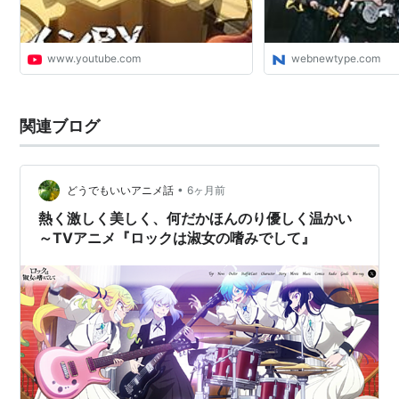
www.youtube.com
webnewtype.com
関連ブログ
•
どうでもいいアニメ話
6ヶ月前
熱く激しく美しく、何だかほんのり優しく温かい
～TVアニメ『ロックは淑女の嗜みでして』