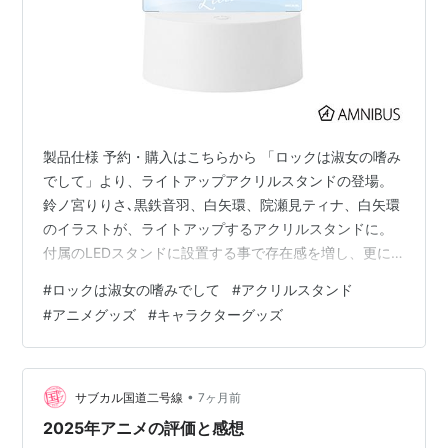
製品仕様 予約・購入はこちらから 「ロックは淑女の嗜み
でして」より、ライトアップアクリルスタンドの登場。
鈴ノ宮りりさ､黒鉄音羽、白矢環、院瀬見ティナ、白矢環
のイラストが、ライトアップするアクリルスタンドに。
付属のLEDスタンドに設置する事で存在感を増し、更に
魅力的に演出。 LEDはゆっくりと色が変わり、飽きの来
#
ロックは淑女の嗜みでして
#
アクリルスタンド
ないアイテムとなっています。 鈴ノ宮りりさ ライトアッ
#
アニメグッズ
#
キャラクターグッズ
プアクリルスタンド 黒鉄音羽 ライトアップアクリルスタ
ンド 院瀬見ティナ ライトアップアクリルスタンド 白矢
環 ライトアップアクリルスタンド 製品仕様 素材：本
体：アクリル 台座：ABS 本体：（約）高さ15×幅10cm
•
サブカル国道二号線
7ヶ月前
台座：（…
2025年アニメの評価と感想