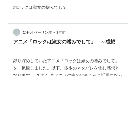
終わりなんですか？どう考えても、あれで完結している
#
ロックは淑女の嗜みでして
とは思えないんですが。
•
にせオパーリン屋
1年前
アニメ「ロックは淑女の嗜みでして」 ～感想
録り貯めしていたアニメ「ロックは淑女の嗜みでして」
を一気観しました。以下、多少のネタバレを含む感想と
なります。 2025年春アニメの中ではそこそこ話題になっ
てた(気がする)作品。確かにお嬢様×ロックというそのギ
ャップに面白さを感じる作品ではありますね。 ただちょ
っと色々と期待したほどには盛り上がらなかった作品で
#
アニメ感想
#
2025年アニメ
もあったのですよね…。 まずは物語の展開・構成につい
#
ロックは淑女の嗜みでして
て。ドラマーお嬢様との出会い、義妹との確執からの和
解／憧れという変遷、キーボード、ベースお嬢様との偶
然の出会い、最終盤の対バン相手の件、とこれらの物語
展開・構成がもう漫画やわ、という状態…いや、漫画な
•
サブカル国道二号線
1年前