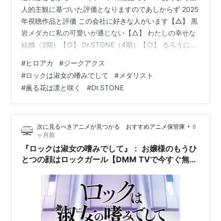
人的主観に基づいた評価となりますのであしからず 2025
年視聴作品と評価 この会社に好きな人がいます【△】 黒
岩メダカに私の可愛いが通じない【△】 わたしの幸せな
結婚（2期）【○】 Dr.STONE（4期）【◎】 るろうに剣
心 京都動乱【◎】 DRAGON BALL DAIMA【○】 空色ユ
#
ヒロアカ
#
ジークアクス
ーティリティ【○】 メダリスト【◎】 チ。地球の運動に
#
ロックは淑女の嗜みでして
#
メダリスト
ついて【◎】 シャングリラ・フロンティア（2期）【○】
#
薫る花は凛と咲く
#
Dr.STONE
クラスの大嫌いな女子と結婚することになった【△】 青
のミブロ【○】 青の祓魔師 終夜篇【◎】 アオのハコ
【◎】 全修。【◎】 もめんたりー・リ…
•
次に見るべきアニメが見つかる おすすめアニメ保管庫
8
ヶ月前
『ロックは淑女の嗜みでして』： お嬢様のもうひ
とつの顔はロックガール【DMM TVで今すぐ無料
視聴】