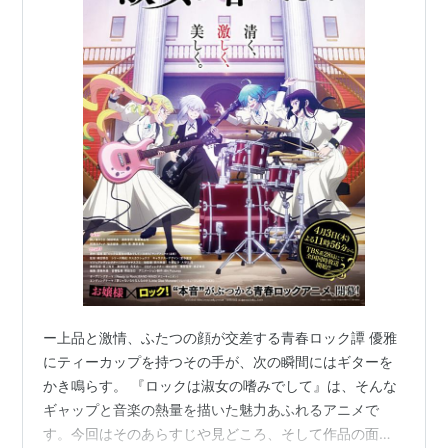
ー上品と激情、ふたつの顔が交差する青春ロック譚 優雅
にティーカップを持つその手が、次の瞬間にはギターを
かき鳴らす。 『ロックは淑女の嗜みでして』は、そんな
ギャップと音楽の熱量を描いた魅力あふれるアニメで
す。今回はそのあらすじや見どころ、そして作品の面白