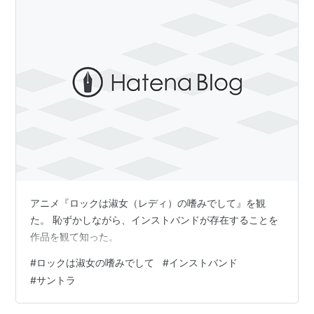
アニメ『ロックは淑女（レディ）の嗜みでして』を観
た。 恥ずかしながら、インストバンドが存在することを
作品を観て知った。
#
ロックは淑女の嗜みでして
#
インストバンド
#
サントラ