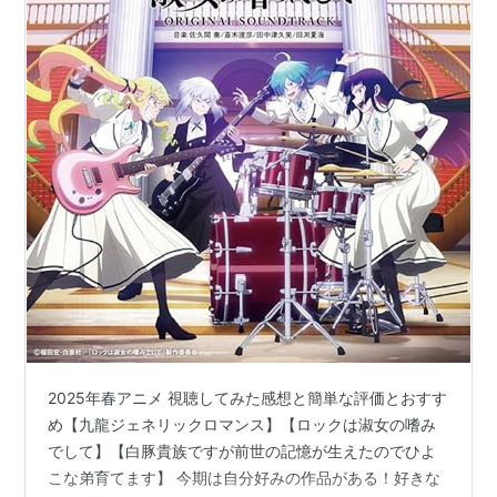
2025年春アニメ 視聴してみた感想と簡単な評価とおすす
め【九龍ジェネリックロマンス】【ロックは淑女の嗜み
でして】【白豚貴族ですが前世の記憶が生えたのでひよ
こな弟育てます】 今期は自分好みの作品がある！好きな