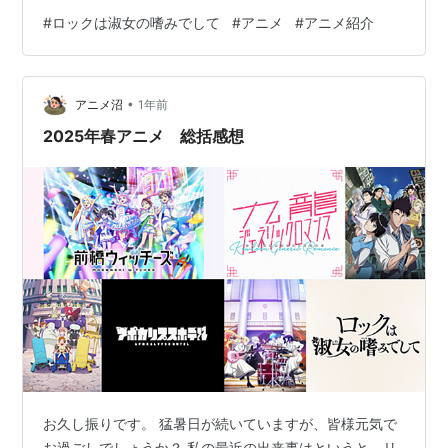
さを分かりやすくご紹介します。 ▶ DMM TVでアニメを
#
ロックは淑女の嗜みでして
#
アニメ
#
アニメ紹介
観る！ ※このページにはプロモーションが含まれていま
す。 『ロックは淑女の嗜みでして』 引用：©︎福田宏・白
泉社／「ロックは淑女の嗜みでして」製作委員会出典：
•
「ロックは淑女の嗜みでして」公式サイト 『ロックは淑
アニメ沼
1年前
女の嗜みでして』 アニメ『ロックは淑女の嗜みでして』
2025年春アニメ 総括感想
の基本情報 アニメ『ロックは…
お久し振りです。 猛暑日が続いていますが、皆様元気で
お過ごしでしょうか？ 私の最近の出来事はというと、リ