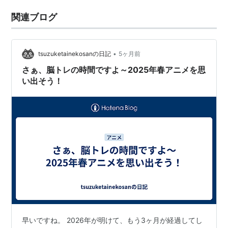
関連ブログ
•
tsuzuketainekosanの日記
5ヶ月前
さぁ、脳トレの時間ですよ～2025年春アニメを思
い出そう！
早いですね。 2026年が明けて、もう3ヶ月が経過してし