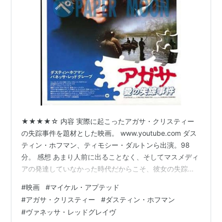
★★★★☆ 内容 実際に起こったアガサ・クリスティー
の失踪事件を題材とした映画。 www.youtube.com ダス
ティン・ホフマン、ティモシー・ダルトンら出演。98
分。 感想 あまり人前に出ることなく、そしてマスメディ
アの発達していなかった時代だからこそ、彼女の失踪は
成り立ったともいえる。きっと今なら初日に目撃情報が
#
映画
#
マイケル・アプテッド
殺到して、電車を降りたら発見されたのだろう。 夫が他
#
アガサ・クリスティー
#
ダスティン・ホフマン
に女を作って離婚を迫られ、普通ならその女を排除しよ
#
ヴァネッサ・レッドグレイヴ
うとするだろうと思っていたので、あのアガサの取った