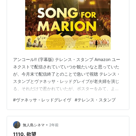
アンコール!! (字幕版) テレンス・スタンプ Amazon ユー
ネクストで配信されていていつか観たいなと思っていた
が、今月末で配信終了とのことで急いで視聴 テレンス・
スタンプとヴァネッサ・レッドグレイブが老夫婦を演じ
る、それだけで惹かれていたが、ポスターをみて、よく
ある「いい話」を簡単にまとめただけなのではという危
#
ヴァネッサ・レッドグレイヴ
#
テレンス・スタンプ
惧があり、鑑賞が遅れた。 ヴァネッサ・レッドグレイブ
はガン闘病中の役で治療方法がなくなったから後は自宅
で好きなことをして過ごすようにと告げられ事実上の余
•
命宣告を受ける。テレンス・スタンプは彼女を真面目に
無人島シネマ
2年前
不器用に支える夫。 余命宣告はただ、誰にでも訪れる最
1110. 欲望