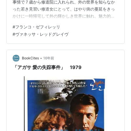
事情で７歳から修道院に入れられ、外の世界を知らなか
った若き見習い修道女にとって、はやり病の蔓延をきっ
かけに一時帰宅して外の輝かしき世界に触れ、魅力的な
男性との自然な交流があったことは、還俗を望まない義
#
フランコ・ゼフィレッリ
母のいる彼女にとって修道院の世界でいうところの「試
#
ヴァネッサ・レッドグレイヴ
み」にあわされるような流れとなってしまう。自分の心
を罰し、また「八百屋お七」的な状況に置かれ、最後彼
女の選んだ結論。。安易なハッピーエンドでは決してな
いけれど、人生は自分で覚悟して作っていかねば悲劇に
•
BookCites
16年前
なる、逆に言えば、運命をどう生きていくかでその人
「アガサ 愛の失踪事件」 1979
の…