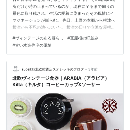
所だけが時の止まっているのか、現在に至るまで周りの
景色に取り残され、生活の愛着に染まったその風情にイ
マジネーションが膨らむ。 先日、上野の本郷から根津へ
根津から不忍の池へ歩いた。 根津の辺りで立派な屋根瓦
の木造３階建てぐらいの高さのある古い日本建築を見つ
#
ヴィンテージのある暮らし
#
瓦屋根の町並み
けて惚れ惚れとしてしまう。 日本料理店が内部を改築し
#
古い木造住宅の風情
て営業していたので今度お昼にでも一つ食事してみよ
う。 ランチでもそれなりの金額だが、今時美術館の入場
料でも3000円ぐらいは掛かるのだから、建物の中に入っ
て食事ができるのは嬉しい。 まだここに暮らしているの
•
suosikki北欧雑貨店スオシッキのブログ
3年前
だろうか、それとも空き家なのだろうか…
北欧ヴィンテージ食器｜ARABIA（アラビア）
Kilta（キルタ）コーヒーカップ&ソーサー