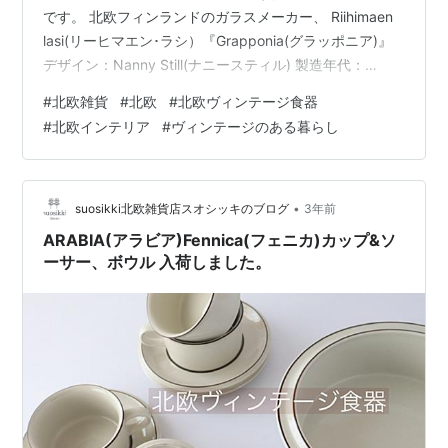
です。 北欧フィンランドのガラスメーカー、 Riihimaen
lasi(リーヒマエン･ラシ）『Grapponia(グラッポニア)』
デザイン：Nanny Still(ナニースティル) 製造年代：
1968-1975年 グリーン 1点 ブルー 1点 フィンランドの美
#
北欧雑貨
#
北欧
#
北欧ヴィンテージ食器
しいガラスのピッチャーになります。水差しとして用い
#
北欧インテリア
#
ヴィンテージのある暮らし
られたものになります。 今では、花瓶にしたりインテリ
アの飾りにも用いられています。 pikku-suosikki.com
pikku-suosikki.com pi…
•
suosikki北欧雑貨店スオシッキのブログ
3年前
ARABIA(アラビア)Fennica(フェニカ)カップ&ソ
ーサー、ボウル 入荷しました。