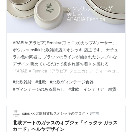
ARABIA(アラビア)Fennica(フェニカ)カップ&ソーサー、
ボウル suosikki北欧雑貨店スオシッキ 店主です。 ナチュ
ラル色の陶器に ブラウンのラインが施されたシンプルな
デザイン 眺めているだけで癒され落ち着きを感じる
『ARABIA Fennica（アラビア フェニカ）』 ティーやコ
ーヒー カフェオレなどスープも良さそうな 大きめサイズ
#
北欧雑貨
#
北欧
#
北欧ヴィンテージ食器
のカップ フィンランドではティーカップには ティーはも
#
ヴィンテージのある暮らし
#
北欧 インテリア 雑貨
ちろんコーヒーにも用いられます。 ARABIA Fennicaシリ
ーズは下記よりご覧いただけます。↓ pikku-
suosikki.com 今回1点のみ入荷の、 『キャセロール（ボ
ウル）23c…
•
suosikki北欧雑貨店スオシッキのブログ
3年前
北欧アートのガラスのオブジェ「イッタラ ガラス
カード」ヘルヤデザイン