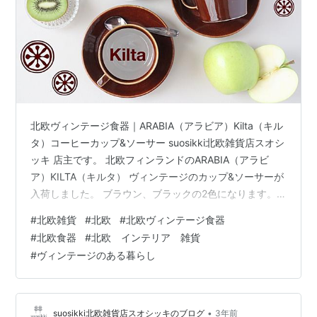
北欧ヴィンテージ食器｜ARABIA（アラビア）Kilta（キル
タ）コーヒーカップ&ソーサー suosikki北欧雑貨店スオシ
ッキ 店主です。 北欧フィンランドのARABIA（アラビ
ア）KILTA（キルタ） ヴィンテージのカップ&ソーサーが
入荷しました。 ブラウン、ブラックの2色になります。
春から夏へ爽やかな印象の『KIlta』 ビタミンカラーに元
#
北欧雑貨
#
北欧
#
北欧ヴィンテージ食器
気な朝を過ごせそう。 ソーサーは14.5cmサイズのプレー
#
北欧食器
#
北欧 インテリア 雑貨
トになり、 カップ&ソーサーのセットだけでなくプレー
#
ヴィンテージのある暮らし
ト単体でお使い頂けます。 pikku-suosikki.com pikku-
suosikki.com pikku-suosikki.com
•
suosikki北欧雑貨店スオシッキのブログ
3年前