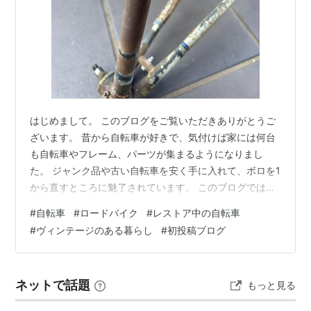
はじめまして。 このブログをご覧いただきありがとうご
ざいます。 昔から自転車が好きで、気付けば家には何台
も自転車やフレーム、パーツが集まるようになりまし
た。 ジャンク品や古い自転車を安く手に入れて、ボロを1
から直すところに魅了されています。 このブログでは、
格安レストア ジャンクパーツの簡単な修理、再利用 古い
#
自転車
#
ロードバイク
#
レストア中の自転車
自転車の分解・整備 珍しいフレームやパーツの紹介 お金
#
ヴィンテージのある暮らし
#
初投稿ブログ
をかけないカスタム 「これって本当に使えるの？」とい
う検証 を中心に記録していこうと思います。 プロショッ
プのような専門知識ではなく、実際に自分で触って、失
ネットで話題
もっと見る
敗しながら学んだことをできるだけ分かりやすく残して
いくのがこのブログのコンセ…