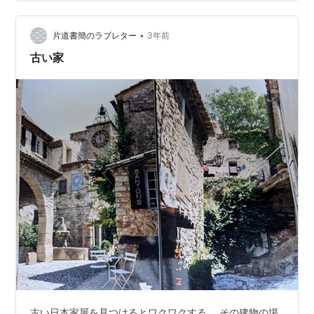
ダイペンダントネックレス・イエスキリスト・聖母マリ
ア・聖人 表面にはイエスキリストが御心を指し示す姿、
聖クリストファーが幼子イエスを肩に担いで川を渡る
•
片道書簡のラブレター
3年前
姿、1830…
古い家
古い日本家屋を見つけるとワクワクする。 その建物の場