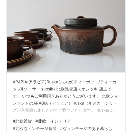
ARABIA(アラビア)Ruska(ルスカ)ティーポット/ティーカ
ップ&ソーサー suosikki北欧雑貨店スオシッキ 店主で
す。 いつもご利用頂きありがとうございます。 北欧フィ
ンランドのARABIA（アラビア）Ruska（ルスカ）シリー
ズが入荷致しましたのでご案内いたします。 Ruskaはア
ラビア独特の釉薬によって作り出される色合いが魅力の
#
北欧雑貨
#
北欧 インテリア
シリーズです。 一つ一つの釉薬の色の出方が異なるた
#
北欧ヴィンテージ食器
#
ヴィンテージのある暮らし
め、 一つと同じものがなく 明る目のブラウン色のもの