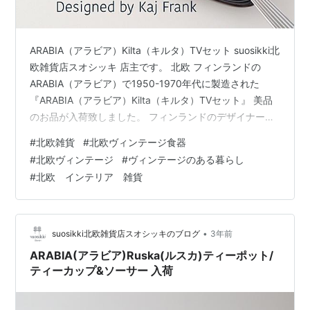
ARABIA（アラビア）Kilta（キルタ）TVセット suosikki北
欧雑貨店スオシッキ 店主です。 北欧 フィンランドの
ARABIA（アラビア）で1950-1970年代に製造された
『ARABIA（アラビア）Kilta（キルタ）TVセット』 美品
のお品が入荷致しました。 フィンランドのデザイナー
「Kaj Frank（カイ・フランク）」がデザインを手掛ける
#
北欧雑貨
#
北欧ヴィンテージ食器
人気シリーズ 現代のTeema（ティーマ）の原型モデルが
#
北欧ヴィンテージ
#
ヴィンテージのある暮らし
Kilta（キルタ）になります。 Teemaも同様に、無駄のな
#
北欧 インテリア 雑貨
いシンプルなフォルムは 手にしっくりと馴染み フォルム
全体が非常に使いやすいデザインになっています。 ダメ
ージのな…
•
suosikki北欧雑貨店スオシッキのブログ
3年前
ARABIA(アラビア)Ruska(ルスカ)ティーポット/
ティーカップ&ソーサー 入荷