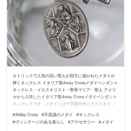
カトリックで人気の高い聖人が四方に描かれたメダイが
輝くネックレス イタリア製4way Crossメダイペンダント
ネックレス・イエスキリスト・聖母マリア・聖人 アメリ
カから入荷したイタリア製4way Crossメダイペンダント
ネックレスです。メダイには十字架の中にイエスキリス
トや聖母マリアをはじめ、人気のある聖人達のメダイモ
#
4Way Cross
#
不思議のメダイ
#
ネックレス
チーフが多数彫像されています。 細部までとてもよく作
#
ヴィンテージのある暮らし
#
アクセサリー
#
メダイ
りこまれた繊細で美しいメダイ イタリア製4way Crossメ