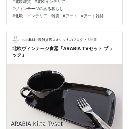
#
北欧雑貨
#
北欧インテリア
のずっしりとした重みと 丸みのあるデザインは 手にしっ
#
ヴィンテージのある暮らし
くりと馴染む柔らかい印象です。 透き通るガラスの奥に
#
北欧 インテリア 雑貨
#
アート
#
アート雑貨
ヘルヤの描く可愛らしいチューリップの花がデザインさ
れてあります。 これからの季節に 窓際に飾り、 光の反
射で美しく…
•
suosikki北欧雑貨店スオシッキのブログ
3年前
北欧ヴィンテージ食器「ARABIA TVセット ブラ
ック」