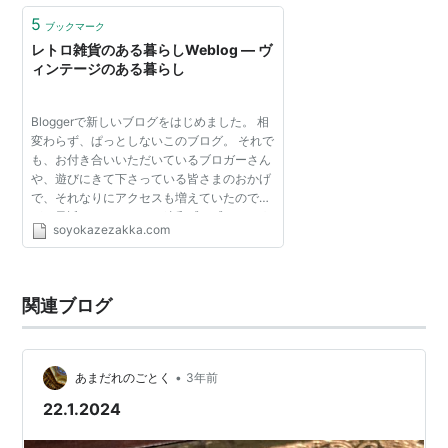
5
ブックマーク
レトロ雑貨のある暮らしWeblog — ヴ
ィンテージのある暮らし
Bloggerで新しいブログをはじめました。 相
変わらず、ぱっとしないこのブログ。 それで
も、お付き合いいただいているブロガーさん
や、遊びにきて下さっている皆さまのおかげ
で、それなりにアクセスも増えていたのです
が、最近Blogタイトルに違和感を感じるよう
soyokazezakka.com
になってきました。 つづきを読む→ ミルク
ガラスの耐熱ガラ...
関連ブログ
•
あまだれのごとく
3年前
22.1.2024