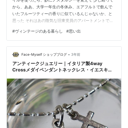
から、ああ、大学一年生の冬休み、エアフルトで飲んで
いたフルーツティーの香りに似ているんじゃないか、と
思った それはあの陰気な旧東党員のアパートメントで、
初日のスーパーで調子に乗って買ったものだったような
#
ヴィンテージのある暮らし
#
思い出
気もするし、毎日のティーブレイクで出されていたお茶
だったかもしれないし、大学の一角にあった少しおしゃ
れなカフェテリアのものだったかもしれない そんなディ
•
テールを思い出しているうち、やっぱり、このヘアオイ
Face-Myself ショップブログ
3年前
ルをあの時も持って行っていたのではないか、という気
アンティークジュエリー｜イタリア製4way
がしてくる この場合、重要なのは記憶の正誤で…
Crossメダイペンダントネックレス・イエスキリ
スト・聖母マリア・聖人 [ACS-23-019]