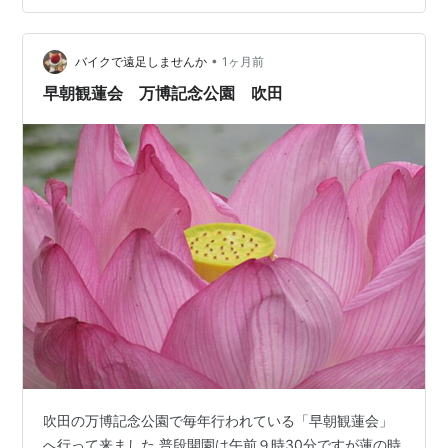
涼しい顔したパネルが置かれていた。そうか、150周年な
んか。そういや100周年の時は大変やったなぁ。あ…
•
バイクで遠足しませんか
1ヶ月前
早朝観蓮会 万博記念公園 吹田
吹田の万博記念公園で毎年行われている「早朝観蓮会」
へ行って来ました 普段開園は午前９時30分ですが蓮の時