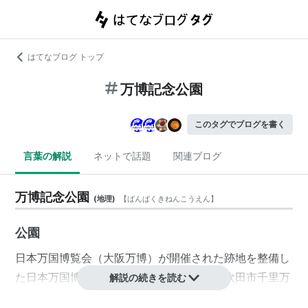
はてなブログ トップ
万博記念公園
このタグでブログを書く
言葉の解説
ネットで話題
関連ブログ
万博記念公園
(
地理
)
【
ばんぱくきねんこうえん
】
公園
日本万国博覧会
（
大阪万博
）が開催された跡地を整備し
た
日本万国博覧会記念公園
の通称。大阪府吹田市千里万
解説の続きを読む
博公園にある。