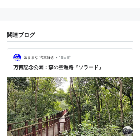
ガンバ大阪の練習場がある。
主な施設
万博記念競技場
（ガンバ大阪ホームスタジアム）
関連ブログ
ガンバ大阪クラブハウス及び練習場
万博記念公園野球場
エキスポフラッシュフィールド
•
気ままな 汽車好き
18日前
万博記念公園：森の空遊路『ソラード』
万博記念公園駅 大阪高速鉄道（大阪モノレール
線・彩都線）
大阪府
吹田市
千里万博公園
にある、
大阪高速鉄道
の駅。
→
万博記念公園駅
万博記念公園
(
地理
)
【
ばんぱくきねんこうえん
】
茨城県つくば市島名地区にある、1985年の国際科学技
術博覧会(つくば万博)跡地の一部に作られた公園。