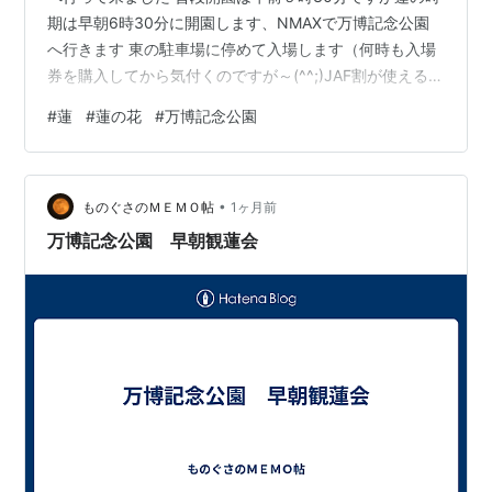
期は早朝6時30分に開園します、NMAXで万博記念公園
へ行きます 東の駐車場に停めて入場します（何時も入場
券を購入してから気付くのですが～(^^;)JAF割が使えるん
です・・・2割引き）さて日本庭園へ向かいます 朝6時半
#
蓮
#
蓮の花
#
万博記念公園
ですが～結構な人です、皆さん早朝から見に来られるん
です でっ蓮の池に着きました、すでに大勢の方が居られ
ます さぁ～観て回りましょう このグラデーション最高！
•
睡蓮も綺麗です 魅惑の色です 午前中しか咲かないのが残
ものぐさのＭＥＭＯ帖
1ヶ月前
念 ( ﾟДﾟ)おっ～これは・・・ しばし～粘って～トンボを
万博記念公園 早朝観蓮会
撮影…