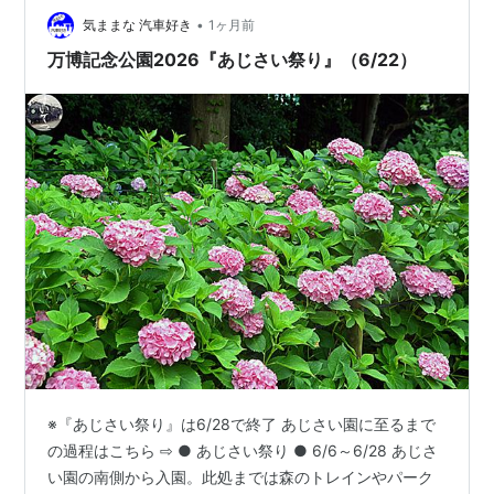
•
た。 ゆるやかな斜面をうまく活かした植栽は、 重なり合
気ままな 汽車好き
1ヶ月前
うようにして心地よい奥行きを生み、 視界をみずみずし
万博記念公園2026『あじさい祭り』（6/22）
く満たしてくれます。 …
※『あじさい祭り』は6/28で終了 あじさい園に至るまで
の過程はこちら ⇨ ● あじさい祭り ● 6/6～6/28 あじさ
い園の南側から入園。此処までは森のトレインやパーク