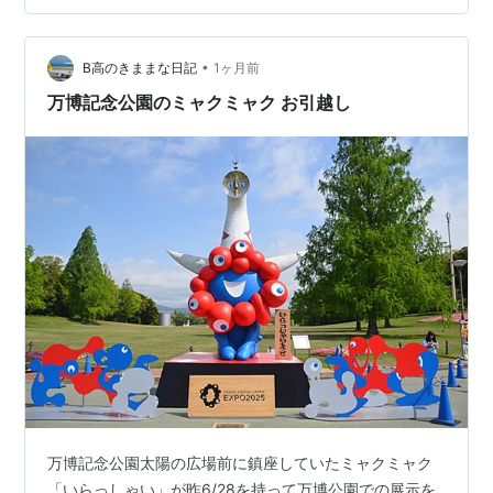
のミャクミャクには、「初めまして～！」と心の中でご
挨拶。 どちらの万博もとうに幕を閉じているけれど、こ
うして新旧のシンボルが並び立つ姿に…
•
B高のきままな日記
1ヶ月前
万博記念公園のミャクミャク お引越し
万博記念公園太陽の広場前に鎮座していたミャクミャク
「いらっしゃい」が昨6/28を持って万博公園での展示を