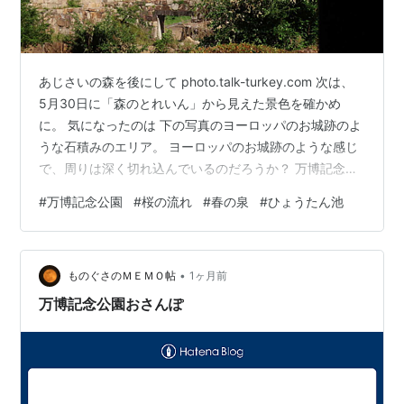
あじさいの森を後にして photo.talk-turkey.com 次は、
5月30日に「森のとれいん」から見えた景色を確かめ
に。 気になったのは 下の写真のヨーロッパのお城跡のよ
うな石積みのエリア。 ヨーロッパのお城跡のような感じ
で、周りは深く切れ込んでいるのだろうか？ 万博記念公
園にこのようなところがあるとは。 そんな想像をしなが
#
万博記念公園
#
桜の流れ
#
春の泉
#
ひょうたん池
ら、向かったというか、 どこにあるのかははっきりしな
いので とにかく歩いた。 あじさいの森を出てすぐのとこ
ろに、 石積みがあった。 これかな？ 反対を見ると、
•
「春の泉」とあった。 どうもこれのようだ。 もっと鬱蒼
ものぐさのＭＥＭＯ帖
1ヶ月前
とした木々の中に、ヨーロッパの城跡のような様子を
万博記念公園おさんぽ
想…