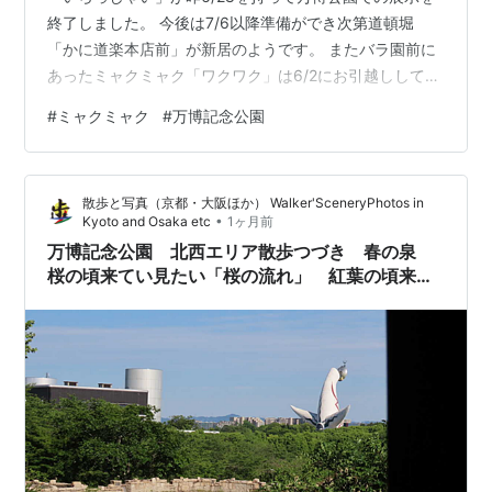
終了しました。 今後は7/6以降準備ができ次第道頓堀
「かに道楽本店前」が新居のようです。 またバラ園前に
あったミャクミャク「ワクワク」は6/2にお引越ししてい
ます。 こちら泉南ロングパーク（泉南市）での生活を始
#
ミャクミャク
#
万博記念公園
めてるようです。 お目にかかりたい方はぜひ、泉南か道
頓堀へ出かけてみては。 （画像はすべて4/28訪問時のも
のです） ランキング参加中アクセスの輪 ランキング参加
散歩と写真（京都・大阪ほか） Walker'SceneryPhotos in
中gooからきました
•
Kyoto and Osaka etc
1ヶ月前
万博記念公園 北西エリア散歩つづき 春の泉
桜の頃来てい見たい「桜の流れ」 紅葉の頃来て
みたい「ひょうたん池」 【大阪府吹田市】
2026年6月14日sun