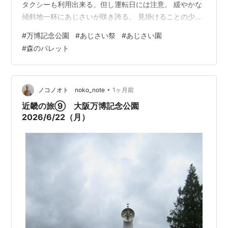
タクシーも利用出来る。但し運転日には注意。 緩やかな
傾斜地一杯にあじさいが咲き誇る。 見掛けることの少な
い白いあじさいも、此処では幅を効かしている。 ピーク
#
万博記念公園
#
あじさい祭
#
あじさい園
は過ぎたのかな。２日前に雨が降ったばかりだが、色が
#
森のパレット
やや薄いような･･･ 見覚えのある白あじさいは丸い形をし
てるが、此れはやや平べったいタイプ。 これはあじさい
と言われなければ気付けんかもしれん。 柄にもなく花に
接近。 赤っぽいあじさい。見掛けたことはない気がす
•
ノコノオト noko_note
1ヶ月前
る。 柄にも…
近畿の旅⑨ 大阪万博記念公園
2026/6/22（月）