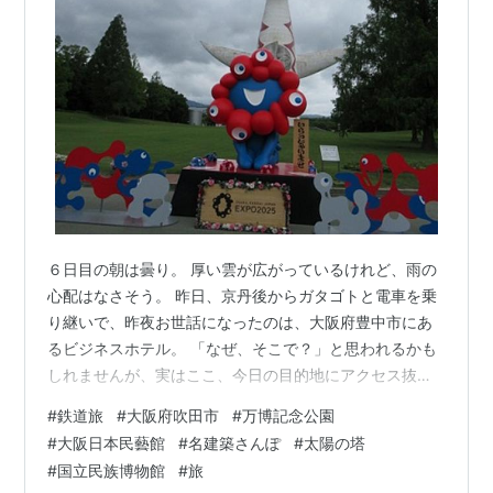
６日目の朝は曇り。 厚い雲が広がっているけれど、雨の
心配はなさそう。 昨日、京丹後からガタゴトと電車を乗
り継いで、昨夜お世話になったのは、大阪府豊中市にあ
るビジネスホテル。 「なぜ、そこで？」と思われるかも
しれませんが、実はここ、今日の目的地にアクセス抜群
な知る人ぞ知る？グッドローカルな場所なんです。 その
#
鉄道旅
#
大阪府吹田市
#
万博記念公園
ホテルをチェックアウトして、大阪モノレールに揺られ
#
大阪日本民藝館
#
名建築さんぽ
#
太陽の塔
て向かった先は、、、 大阪万博記念公園。 広場に建つ太
#
国立民族博物館
#
旅
陽の塔には「ひさしぶり～！」 そして新しいマスコット