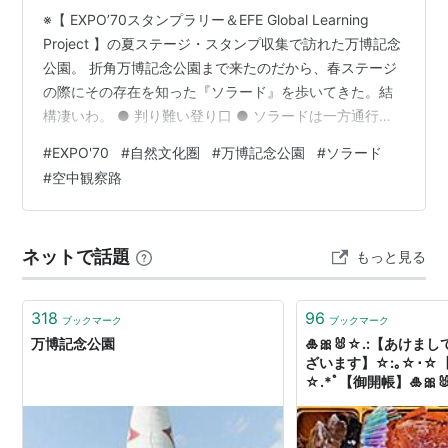
2005年8月24日に開業した
つくばエクスプレス
の駅名
※【 EXPO’70スタンプラリー＆EFE Global Learning
Project 】の夏ステージ・スタンプ収集で訪れた万博記念
にも採用された。（仮駅名は地域名から取った「島
公園。 折角万博記念公園まで来たのだから、春ステージ
名」）
の際にその存在を知った『ソラード』を歩いてきた。結
構凄いわ。 ● 判り難い登り口 ● ソラードは一方通行
『EXPO'70スタンプラリー･･･春ステージ』を巡る際に
秋葉原
（
秋葉原駅
）(01)…
守谷
(15)…
みどりの
（
みどり
#
EXPO'70
#
自然文化圏
#
万博記念公園
#
ソラード
MAPを見ていて気になったのがソラードなる「森の空中
の駅
）(17) ←
万博記念公園(18)
→
研究学園
(19)…
つく
#
空中観察路
観察路」。ただMAPにはデカデカと描かれてるが周囲か
ば
(20)
らは全く見えない。でもなんか面白そう。行ってみよ
う！ フランス館跡で№10スタンプを捺印後、そのまま上
快速は通過、基本的にはこの区間で各駅に停車する区間
ネットで話題
もっと見る
津道を西に進んで右に折れ、千里橋通を経由し…
快速が停車する。
*1
318
96
ブックマーク
ブックマーク
*1
:
早朝・深夜の一部のみ普通列車として運転されてい
万博記念公園
🎍🎀🐰☆.:【あけ
る。
ざいます】☆:｡☆･☆
☆.*ﾟ【御開帳】🎍🎀🐰
tsukubampaku~
~