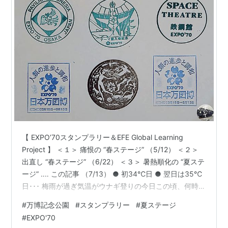
【 EXPO’70スタンプラリー＆EFE Global Learning
Project 】 ＜１＞ 痛恨の “春ステージ” （5/12） ＜２＞
出直し “春ステージ” （6/22） ＜３＞ 暑熱順化の “夏ステ
ージ” ‥‥ この記事 （7/13） ● 初34℃日 ● 翌日は35℃
日･･･ 梅雨が過ぎ気温がウナギ登りの今日この頃、何時行
ったって暑いんだから予定は変えない。むしろ炎天下に
#
万博記念公園
#
スタンプラリー
#
夏ステージ
さっさと飛び出した方が盛暑には早く順応する、と云う
#
EXPO'70
のが “すいてつ” 流。無理強いはしない。 経由地の駅には