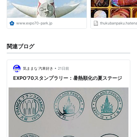
www.expo70-park.jp
thukubanpaku.haten
関連ブログ
•
気ままな 汽車好き
21日前
EXPO'70スタンプラリー：暑熱順化の夏ステージ