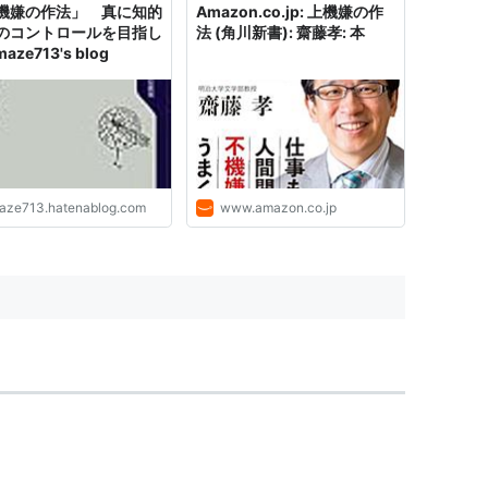
機嫌の作法」 真に知的
Amazon.co.jp: 上機嫌の作
のコントロールを目指し
法 (角川新書): 齋藤孝: 本
maze713's blog
aze713.hatenablog.com
www.amazon.co.jp