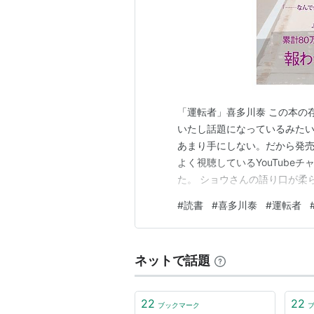
「運転者」喜多川泰 この本の
いたし話題になっているみたい
あまり手にしない。だから発
よく視聴しているYouTube
た。 ショウさんの語り口が柔
る気になった。 しかし、読ん
#
読書
#
喜多川泰
#
運転者
だけに愛想をよくするような
イラしたおじさんは苦手なので
ネットで話題
22
22
ブックマーク