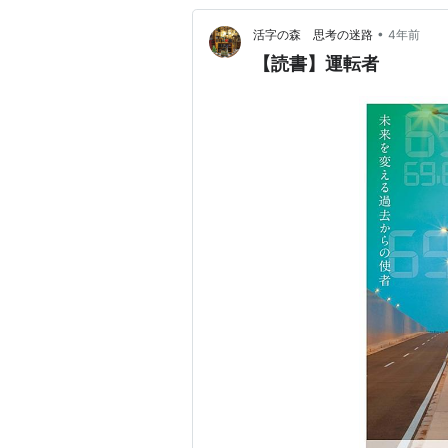
•
活字の森 思考の迷路
4年前
【読書】運転者