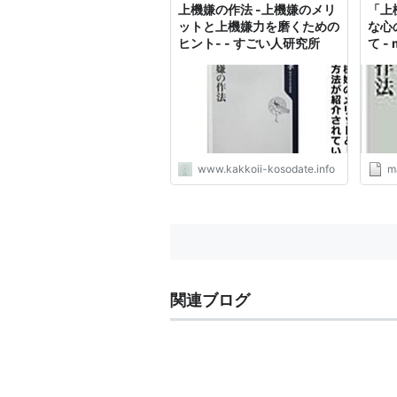
上機嫌の作法 -上機嫌のメリ
「上
ットと上機嫌力を磨くための
な心
ヒント- - すごい人研究所
て - 
www.kakkoii-kosodate.info
m
関連ブログ