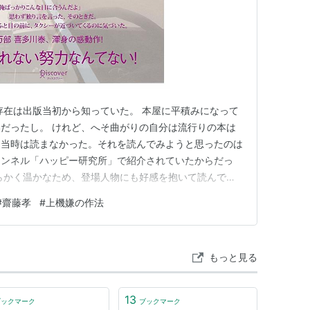
存在は出版当初から知っていた。 本屋に平積みになって
だったし。 けれど、へそ曲がりの自分は流行りの本は
売当時は読まなかった。それを読んでみようと思ったのは
チャンネル「ハッピー研究所」で紹介されていたからだっ
らかく温かなため、登場人物にも好感を抱いて読んでみ
でみると主人公の修一はなかなかに不機嫌で営業のため
#
齋藤孝
#
上機嫌の作法
どこの会社にもいるイヤな同僚のタイプ（笑）。私はイラ
読み始めたときには正…
もっと見る
13
ブックマーク
ブックマーク