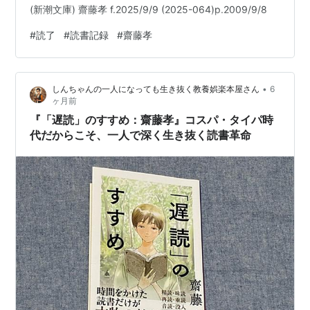
(新潮文庫) 齋藤孝 f.2025/9/9 (2025-064)p.2009/9/8
#
読了
#
読書記録
#
齋藤孝
•
しんちゃんの一人になっても生き抜く教養娯楽本屋さん
6
ヶ月前
『「遅読」のすすめ：齋藤孝』コスパ・タイパ時
代だからこそ、一人で深く生き抜く読書革命