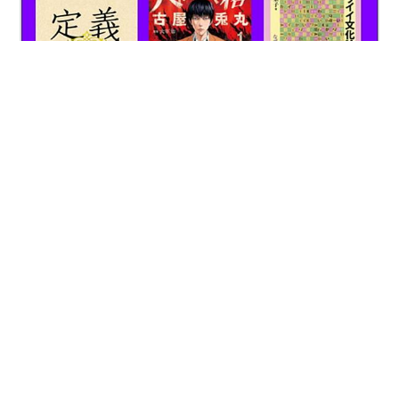
こんなタイトルをつけた直後に，じゃあ読まないほうが
よかった本もあったのかと自問してみた。結論を言う
と，今年に限ってはそんな本はなかったということにし
ておく。3月の入院時にこれまでないほどの読書への渇望
が芽生えてしまったので，どんな本でもそれなりの面白
さを味わえたからである。腹が減っているときは何を喰
#
齋藤孝
#
定義
#
人間失格
#
古屋兎丸
っても旨い。たとえ何の栄養にもならないか，あるいは
#
カワイイ文化論
#
kawaii
#
hentai
ヘタしたら前代未聞の腹痛に悩まされるような食べ物だ
ったとしても，腹を満たす温かさは無条件で受け入れる
しかなかったと言える。 もっとも，読書感想文をぜひと
も書いてみたい本とゼッタイ書きたくない本はあるわけ
•
卯月ユウトの読書日記
8ヶ月前
で，ここでは前者の中から3点選んでみた。後者につ…