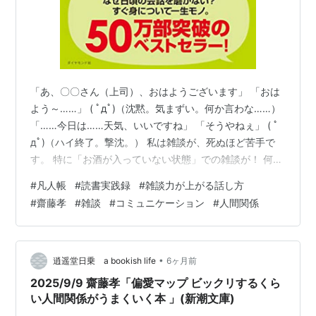
「あ、〇〇さん（上司）、おはようございます」 「おは
よう～……」 ( ﾟдﾟ)（沈黙。気まずい。何か言わな……）
「……今日は……天気、いいですね」 「そうやねぇ」 ( ﾟ
дﾟ)（ハイ終了。撃沈。） 私は雑談が、死ぬほど苦手で
す。 特に「お酒が入っていない状態」での雑談が！ 何を
話そう（内容）、いつ話しかけよう（タイミング）、ど
#
凡人帳
#
読書実践録
#
雑談力が上がる話し方
うやって切り上げよう（オチ）。 この三つを頭の中で考
#
齋藤孝
#
雑談
#
コミュニケーション
#
人間関係
えているうちに、結局なにも話せずに終わることも多い
です。 そしていつも反省―― ああ……またうまく話せん
かったな。 そんな私が手に取ったのが、齋藤孝著『雑談
力が上がる話し方』（ダイヤモンド社）でした。 ■ この
•
逍遥堂日乗 a bookish life
6ヶ月前
本につい…
2025/9/9 齋藤孝「偏愛マップ ビックリするくら
い人間関係がうまくいく本 」(新潮文庫)