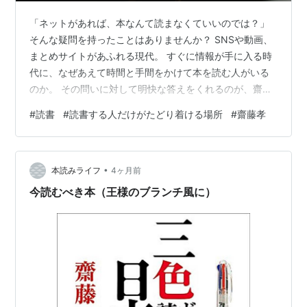
「ネットがあれば、本なんて読まなくていいのでは？」
そんな疑問を持ったことはありませんか？ SNSや動画、
まとめサイトがあふれる現代。 すぐに情報が手に入る時
代に、なぜあえて時間と手間をかけて本を読む人がいる
のか。 その問いに対して明快な答えをくれるのが、齋藤
孝氏の著書『読書する人だけがたどり着ける場所』で
#
読書
#
読書する人だけがたどり着ける場所
#
齋藤孝
す。 本記事では、本の魅力と読書の本質について深掘り
していきます。 ■読書嫌いだった私が本を読むようにな
るまで ■『読書する人だけがたどり着ける場所』の要点
•
■深くなる読書とは何か？ ■「強要」ではなく「誘い」
本読みライフ
4ヶ月前
の姿勢 ■読書週間をつくるために ■読書がもたらすメリ
今読むべき本（王様のブランチ風に）
ットとは？ ■読書習慣を広める…