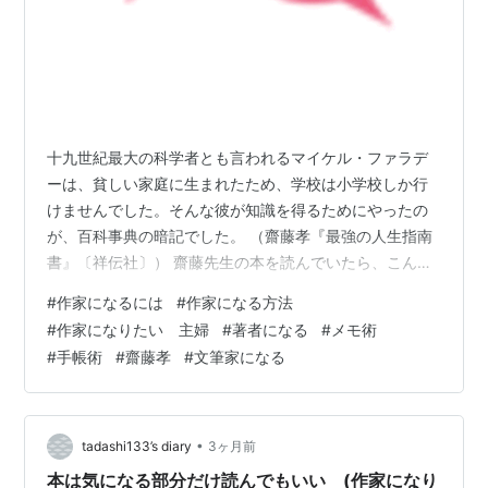
十九世紀最大の科学者とも言われるマイケル・ファラデ
ーは、貧しい家庭に生まれたため、学校は小学校しか行
けませんでした。そんな彼が知識を得るためにやったの
が、百科事典の暗記でした。 （齋藤孝『最強の人生指南
書』〔祥伝社〕） 齋藤先生の本を読んでいたら、こんな
ことが書かれていたので、手帳にメモしました。 学校に
#
作家になるには
#
作家になる方法
通うのは、お金がかかることです。それは現代でも同じ
#
作家になりたい 主婦
#
著者になる
#
メモ術
です。 でも、本ならば、学校の授業料よりもはるかに安
#
手帳術
#
齋藤孝
#
文筆家になる
く入手できる。 本人にやる気さえあれば、本から多くの
知識を得ることができるんですね。 他の人が知らない知
識を、本から得ることができます。 「貧しいから学者に
なれない」と考えたらそれまでですが、…
•
tadashi133’s diary
3ヶ月前
本は気になる部分だけ読んでもいい (作家になり