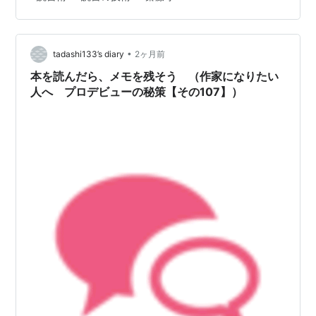
ンで調べて見ると、本書と直接関連しそうなタイトルの
ックス
ISBN:4140018933
本が何冊か目に止まる。例えば、こんな本である。タイ
『スラムダンクを読み返せ!!』パラダイム
トルだけ記して見る。『齋藤孝の速読塾』『読書力』
ISBN:4894905620
•
『三色ボールペン情報活用術』『三色ボールペンで読む
tadashi133’s diary
2ヶ月前
日本語』『声に出して読みたい日本語』『全方位読書案
『子どもたちはなぜキレるのか』ちくま新書
本を読んだら、メモを残そう （作家になりたい
内』などである。 本書のタイトル「読書の全…
ISBN:4480058117
人へ プロデビューの秘策【その107】）
『 「ムカツク」構造』世織書房
『教師＝身体という技術』世織書房
『宮沢賢治という身体』世織書房
『そんな友だちなら、いなくたっていいじゃない
か！齋藤孝の「ガツンと一発」シリーズ 第（3）巻』
PHP研究所
ISBN:4569634494