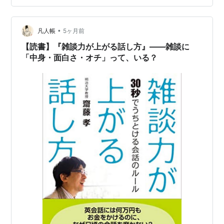
たというわけだ。 ラッキー。すぐ読める。 内容はもう8
年前なのでまったく忘れているが、要は三色のボールペ
•
ンで本に線を引きながら読むといいよ、ということだと
凡人帳
5ヶ月前
予想している。 なぜこの本を読もうと思ったのか、…
【読書】『雑談力が上がる話し方』――雑談に
「中身・面白さ・オチ」って、いる？