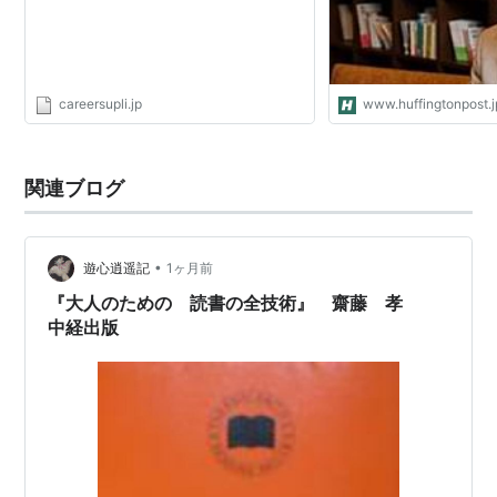
ISBN:4048838083
『日本語「息」「活」「粋」』（共著）小学館
ISBN:4093874301
careersupli.jp
www.huffingtonpost.j
『天才の読み方-究極の元気術』大和書房
ISBN:4479790691
『おっと合点承知之助』（共著）ほるぷ出版
関連ブログ
ISBN:4593560454
『五感力を育てる』（共著）中央公論新書ラクレ
ISBN:4121500652
•
遊心逍遥記
1ヶ月前
『渾身、これ一徹！』（共著）角川書店
『大人のための 読書の全技術』 齋藤 孝
ISBN:4048837966
中経出版
『くんずほぐれつ』文藝春秋
ISBN:4163591508
『スラムダンクな友情論』文藝春秋
ISBN:4167656442
『子どもの日本語力をきたえる』文藝春秋
ISBN:4163589104