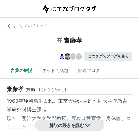
はてなブログ トップ
齋藤孝
このタグでブログを書く
言葉の解説
ネットで話題
関連ブログ
齋藤孝
(
読書
)
【
さいとうたかし
】
1960年静岡県生まれ。東京大学法学部〜同大学院教育
学研究科博士課程。
現在、明治大学文学部教授。専攻は教育学、身体論、コ
解説の続きを読む
ミュニケーション論。
文化庁文化審議会国語分科会委員。『声に出して読みた