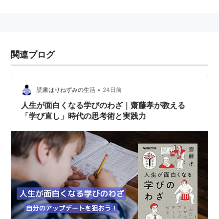
い日本語』で一躍有名になった。
ＮＨＫ教育の「にほんごであそぼ」の監修を務めるなど
多方面で活躍中。
関連ブログ
著書一覧
•
読書はりねずみの生活
24日前
人生が面白くなる学びのわざ｜齋藤孝が教える
『原稿用紙10枚を書く力』大和書房
「学び直し」時代の思考術と実践力
ISBN:4479791000
『段取り力』筑摩書房
ISBN:4480816291
『コメント力』筑摩書房
ISBN:4480816380
『喫茶店で２時間もたない男とはつきあうな！』集
英社
『人生讃歌』大和書房
『座右のゲーテ』光文社
『生き方のスタイルを磨く』NHK出版