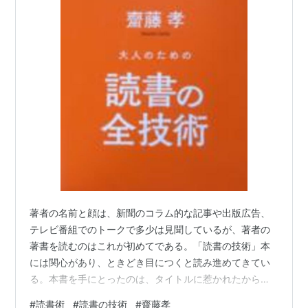
『会議革命』PHP研究所
ISBN:4569624790
『読書力』岩波書店
ISBN:4004308011
『声に出して読みたい日本語2』草思社
ISBN:4794211384
『人間劇場』新潮社
ISBN:4104542016
『理想の国語教科書』文藝春秋
ISBN:4163584803
『三色ボールペンで読む日本語』角川書店
ISBN:4048837370
『子どもに伝えたい＜三つの力＞』NHKブックス
ISBN:414001928X
『自然体のつくり方−レスポンスする身体へ』太郎次
郎社
ISBN:481180662X
著者の名前と顔は、新聞のコラム的な記事や出版広告、
テレビ番組でのトークで多少は見聞しているが、著者の
『声に出して読みたい日本語』草思社
著書を読むのはこれが初めてである。「読書の技術」本
ISBN:4794210493
には関心があり、ときどき目につくと読み進めてきてい
『「できる人」はどこがちがうのか』ちくま新書
る。本書を手にとったのは、タイトルに惹かれたから。
ISBN:4480059040
単行本が 2014年7月に刊行された。 著者の著書をアマゾ
#
読書術
#
読書の技術
#
齋藤孝
『身体感覚を取り戻す−腰・ハラ文化の再生』NHKブ