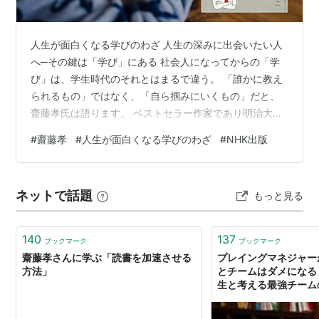
『子どもの集中力を育てる』文藝春秋
『頭がよくなる必殺！ 読書術』PHP研究所
人生が面白くなる学びのわざ 人生の深みに出会いたい人
『教え力』宝島社
へ─その鍵は「学び」にある 社会人になってからの「学
『自己プロデュース力 天才の読み方２』大和書房
び」は、学生時代のそれとはまるで違う。 「誰かに教え
られるもの」ではなく、「自ら掴みにいくもの」だと、
『三色ボールペン情報活用術』角川書店
齋藤孝氏は語ります。 ベストセラー作家であり明治大学
ISBN:4047041351
教授でもある齋藤氏が本書『人生が面白くなる学びのわ
『スポーツマンガの身体』文藝春秋
#
齋藤孝
#
人生が面白くなる学びのわざ
#
NHK出版
ざ』で説くのは、ただ知識を得ることではない。 “人生を
ISBN:4166603256
面白くする”という視点からの学び方のエッセンス。 本書
『ストレス知らずの対話術』
PHP研究所
には、「なぜ学ぶのか」「どう学べばいいのか」という
ISBN:456962829X
ネットで話題
もっと見る
問いに対する具体的なヒントと、今日から実践できる“学
『息の人間学』世織書房
びの技法”が詰まっています。 リスキリング、学び直し、
自己成長…こうしたキーワード…
『理想の国語教科書 赤版』文藝春秋
140
137
ブックマーク
ブックマーク
ISBN:4163595805
齋藤孝さんに学ぶ「読書を加速させる
プレイングマネジャー
方法」
とチームはダメになる
『質問力-話し上手はここがちがう』筑摩書房
生と考える最強チーム
ISBN:4480816267
『からだを揺さぶる英語入門』角川書店