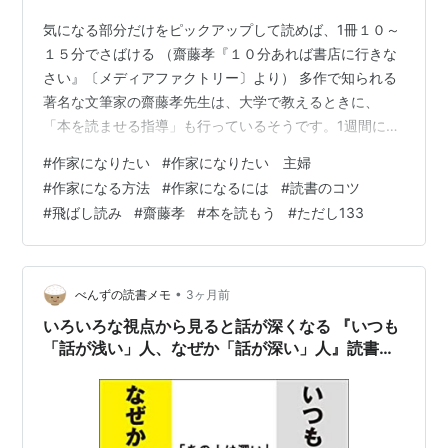
気になる部分だけをピックアップして読めば、1冊１０～
１５分でさばける （齋藤孝『１０分あれば書店に行きな
さい』〔メディアファクトリー〕より） 多作で知られる
著名な文筆家の齋藤孝先生は、大学で教えるときに、
「本を読ませる指導」も行っているそうです。1週間に5
冊読み、内容について全員の前でプレゼンしてもらうの
#
作家になりたい
#
作家になりたい 主婦
が定番。学生たちの意識レベルは「見違えるように高く
#
作家になる方法
#
作家になるには
#
読書のコツ
なる」と齋藤先生は述べています。 本を読むと、思考の
#
飛ばし読み
#
齋藤孝
#
本を読もう
#
ただし133
材料が手に入り、他の人たちに語る内容が手に入るわけ
ですね。 齋藤先生によると、「中身のある本を3冊読む
ことは、大学の講義を半年聞くことに匹敵する」のだと
か。 大学の講義といっても、先生が自分の…
•
べんずの読書メモ
3ヶ月前
いろいろな視点から見ると話が深くなる 『いつも
「話が浅い」人、なぜか「話が深い」人』読書メ
モ