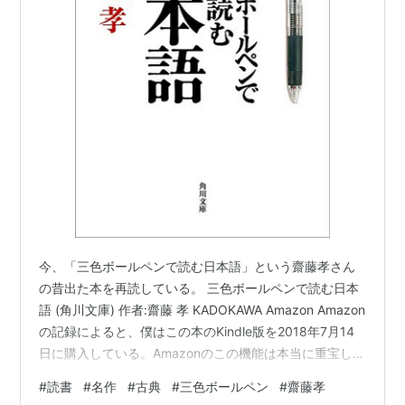
今、「三色ボールペンで読む日本語」という齋藤孝さん
の昔出た本を再読している。 三色ボールペンで読む日本
語 (角川文庫) 作者:齋藤 孝 KADOKAWA Amazon Amazon
の記録によると、僕はこの本のKindle版を2018年7月14
日に購入している。Amazonのこの機能は本当に重宝して
いて、僕は当初、この本を図書館で借りようとしてい
#
読書
#
名作
#
古典
#
三色ボールペン
#
齋藤孝
た。ところが、もう約8年前に保持していたことが発覚し