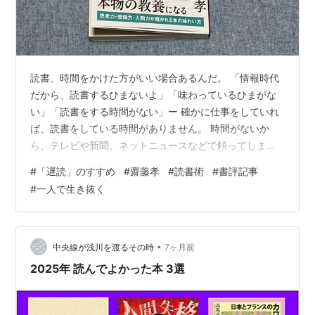
読書、時間をかけた方がいい場合あるんだ。 「情報時代
だから、読書するひまないよ」「味わっているひまがな
い」「読書をする時間がない」ー 確かに仕事をしていれ
ば、読書をしている時間がありません。 時間がないか
ら、テレビや新聞、ネットニュースなどで頼ってしまう
人も。 しかし、本当にそうなんでしょうか。 テレビや新
#
「遅読」のすすめ
#
齋藤孝
#
読書術
#
書評記事
聞、ネットニュースなどで頼っていいのだろうか。 頼っ
#
一人で生き抜く
た方がラクだからというのはわかります。だけど、ラク
という考え方でいいのでしょうか。 考えない人間が増え
てしまう怖さがあります。 私は本書に出会うまで、「遅
読」というやり方をまったく知りませんでした。 今回、
•
中央線が浅川を渡るその時
7ヶ月前
ご紹介するのは、齋藤孝氏の『「遅読…
2025年 読んでよかった本 3選