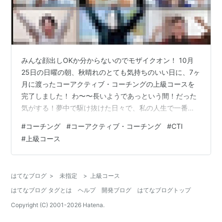
みんな顔出しOKか分からないのでモザイクオン！ 10月
25日の日曜の朝、秋晴れのとても気持ちのいい日に、7ヶ
月に渡ったコーアクティブ・コーチングの上級コースを
完了しました！ わ〜〜長いようであっという間！だった
気がする！夢中で駆け抜けた日々で、私の人生で一番濃
く、ドラマティックで充実した日々でした。コース内の
#
コーチング
#
コーアクティブ・コーチング
#
CTI
セッションカウントは154.75時間。自分の累計セッショ
#
上級コース
ン時間は221時間になりました！会社員やりながら、こん
なにやれると思ってなかったな〜。人間ってすごい！ 上
級コースの私のチーム名は「パイレーツ・オブ・カリビ
はてなブログ
>
未指定
>
上級コース
アン」なので、航海に例えるととても楽しい。今私たち
はてなブログ タグとは
ヘルプ
開発ブログ
はてなブログトップ
の海賊船は壮大な冒険を終えて…
Copyright (C) 2001-
2026
Hatena.