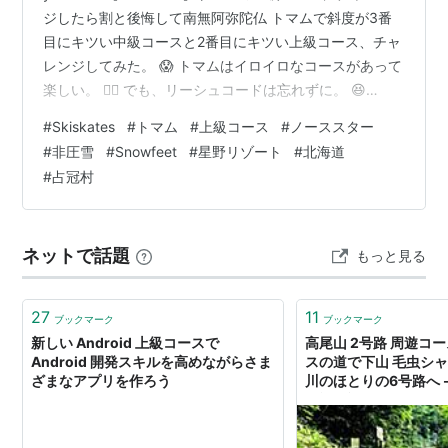
ジしたら割と後悔して南無阿弥陀仏 トマムで斜度が3番
目にキツい中級コースと2番目にキツい上級コース、チャ
レンジしてみた。 😱 トマムはイロイロなコースがあって
楽しい。 👍🏻 でも、リーシュコードは忘れずに。 😆
Skiskates の PR 動画っぽくなっちったけど、巷には安全
#
Skiskates
#
トマム
#
上級コース
#
ノーススター
確認されてない Snowfeet/Skiskates のヤバい偽物が出
#
非圧雪
#
Snowfeet
#
星野リゾート
#
北海道
回ってるみたい。 購入は正規サイトでどうぞ。
#
占冠村
https://snowfeet.co.jp/ https://www.skiskates.com/
ネットで話題
もっと見る
27
11
ブックマーク
ブックマーク
新しい Android 上級コースで
高尾山 2号路 周遊コ
Android 開発スキルを高めながらさま
スの道で下山 毛虫シ
ざまなアプリを作ろう
川のほとりの6号路へ 
ん旅日記