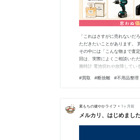
「これはさすがに売れないだろ
ただきたいことがあります。 
その中には「こんな物まで査定
回は、実際によくご相談いただく
腕時計 電池切れや故障してい
ります。 2. 古いゲーム機・
#
買取
#
断捨離
#
不用品整理
たゲーム機やソフトは現在でも需
るものがあります。 人気作品
•
素もちの健やかライフ
1ヶ月前
メルカリ、はじめまし