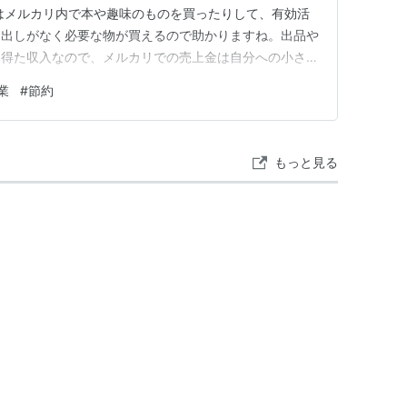
はメルカリ内で本や趣味のものを買ったりして、有効活
ち出しがなく必要な物が買えるので助かりますね。出品や
て得た収入なので、メルカリでの売上金は自分への小さな
なく使えてしまいます。 2026年６～７月の収入は以下
業
#
節約
 月 出品数 販売数 収 入 2026.６ ３品 １品 135円
もっと見る