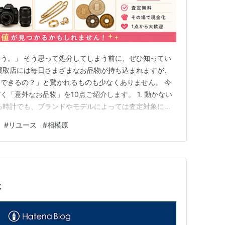
う。」 そう思って処分してしまう前に、ぜひ知ってい
買取店には毎日さまざまなお品物が持ち込まれますが、
できるの？」と驚かれるものも少なくありません。 今
「意外なお品物」を10点ご紹介します。 1. 動かない
る時計でも、ブランドやモデルによっては査定対象にな
ゲームソフト レトロゲーム人気の影響もあり、生産終了し
#
リユース
#
相模原
要があります。 3. フィギュア 箱がなくても査定でき
や限定品…
た