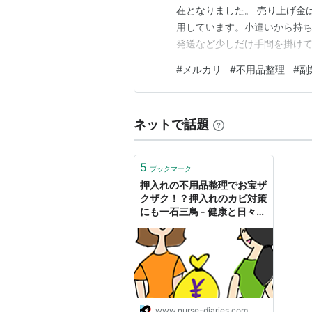
在となりました。 売り上げ金
用しています。小遣いから持
発送など少しだけ手間を掛け
プレゼントとして、割と罪悪感
#
メルカリ
#
不用品整理
#
副
のとおりです。 スポンサーリンク 年
2026.７ ５品 ６品 …
ネットで話題
5
ブックマーク
押入れの不用品整理でお宝ザ
クザク！？押入れのカビ対策
にも一石三鳥 - 健康と日々の
徒然～Anのひとりごと
www.nurse-diaries.com