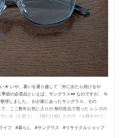
暑い☀️ いや、暑いを通り越して「外に出たら焼けるや
季節の必需品といえば、サングラス🕶️ なのですが。 今
整理しました。 わが家にあったサングラス、その
して、ここ数年お気に入りの 無印良品で買った レンズの
でいる（と思う）、1個だけ残したので （↓残すやつ）
になります。 なんでやねん。 目は2つしかないのに。
ライフ
#
暮らし
#
サングラス
#
リサイクルショップ
いのに💧 自分でもツッコミを入れたくなりました😅