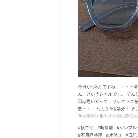
今日から8月ですね。 ・・・
ん」というレベルです。 そんな
日は思い立って、サングラスを
数・・・ なんと5個処分！ そ
色が薄めで形も今の顔に馴染ん
・・・合計6個持っていたこと
#
捨て活
#
断捨離
#
シンプル
一度に6個かけられるわけでもな
#
不用品整理
#
片付け
#
日記