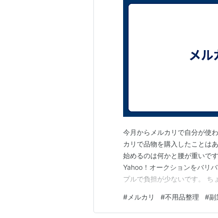
今月からメルカリで自分が使
カリで品物を購入したことはあ
始めるのは何かと腰が重いです
Yahoo！オークションをバ
プルで負担が少ないです。 ち
れば片付けにもなりますし、一
#
メルカリ
#
不用品整理
#
副
送しました。副業とまでは言
メルカリの売り上げについては